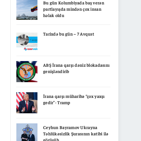
Bu gün Kolumbiyada baş verən
partlayışda mindən çox insan
həlak oldu
Tarixdə bu gün – 7 Avqust
ABŞ İrana qarşı dəniz blokadasını
genişləndirib
İrana qarşı müharibə “çox yaxşı
gedir”- Tramp
Ceyhun Bayramov Ukrayna
Təhlükəsizlik Şurasının katibi ilə
görüşüb