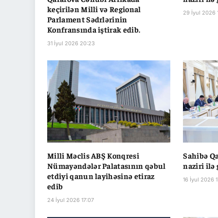
keçirilən Milli və Regional
29 İyul 2026 
Parlament Sədrlərinin
Konfransında iştirak edib.
31 İyul 2026 20:23
Milli Məclis ABŞ Konqresi
Sahibə Qa
Nümayəndələr Palatasının qəbul
naziri ilə
etdiyi qanun layihəsinə etiraz
16 İyul 2026 
edib
24 İyul 2026 17:07