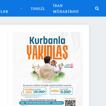
İRAN
TƏHLIL
TLƏR
MÜHARIBƏSI