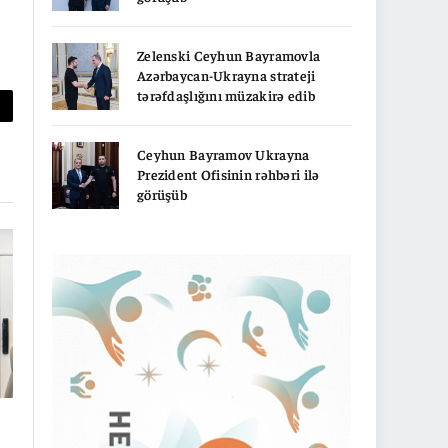
Zelenski Ceyhun Bayramovla
Azərbaycan-Ukrayna strateji
tərəfdaşlığını müzakirə edib
py
nk
Ceyhun Bayramov Ukrayna
Prezident Ofisinin rəhbəri ilə
görüşüb