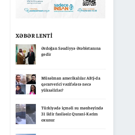
XƏBƏR LENTİ
Ərdoğan Səudiyyə Ərəbistanına
gedir
Müsəlman amerikalılar ABŞ-da
qərarverici vəzifələrə necə
yüksəlirlər?
Türkiyədə içməli su mənbəyində
31 ildir fasiləsiz Qurani-Kərim
oxunur