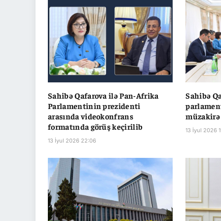
Sahibə Qafarova ilə Pan-Afrika
Sahibə Q
Parlamentinin prezidenti
parlament
arasında videokonfrans
müzakirə
formatında görüş keçirilib
13 İyul 2026 
13 İyul 2026 22:06