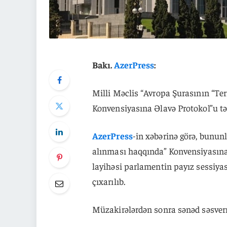
Bakı.
AzerPress
:
Milli Məclis “Avropa Şurasının “Te
Konvensiyasına Əlavə Protokol”u tə
AzerPress
-in xəbərinə görə, bunun
alınması haqqında” Konvensiyasına
layihəsi parlamentin payız sessiya
çıxarılıb.
Müzakirələrdən sonra sənəd səsverm