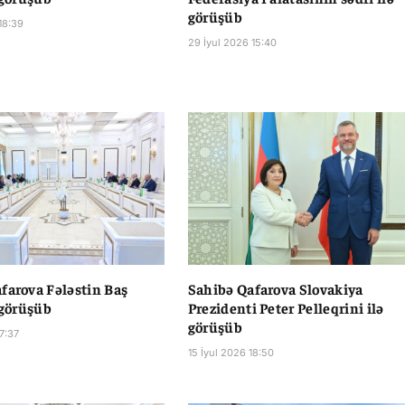
görüşüb
18:39
29 İyul 2026 15:40
farova Fələstin Baş
Sahibə Qafarova Slovakiya
 görüşüb
Prezidenti Peter Pelleqrini ilə
görüşüb
17:37
15 İyul 2026 18:50