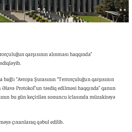
rrorçuluğun qarşısının alınması haqqında”
sdiqləyib.
la bağlı “Avropa Şurasının “Terrorçuluğun qarşısının
 Əlavə Protokol”un təsdiq edilməsi haqqında” qanun
sının bu gün keçirilən sonuncu iclasında müzakirəyə
əyə çıxarılaraq qəbul edilib.