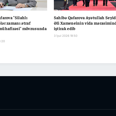
farova "Silahlı
Sahibə Qafarova Ayətullah Seyid
ər zamanı ətraf
Əli Xameneinin vida mərasimin
mühafizəsi" mövzusunda
iştirak edib
3 İyul 2026 19:50
8:20