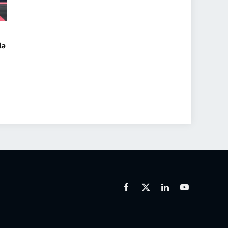
də
Facebook
X
Linkedin
Youtube
(Twitter)