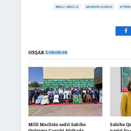
#MILLI MƏCLIS
#AVROPA ŞURASI
#TERR
Fa
OXŞAR
XƏBƏRƏR
Milli Məclisin sədri Sahibə
Sahibə Qa
Qafarova Cənubi Afrikada
naziri ilə