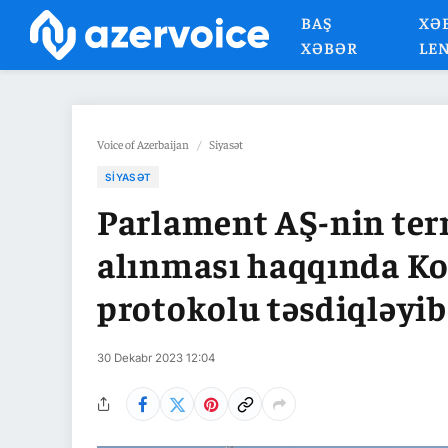
BAŞ
XƏ
XƏBƏR
LE
Voice of Azerbaijan
/
Siyasət
SIYASƏT
Parlament AŞ-nin ter
alınması haqqında Ko
protokolu təsdiqləyib
30 Dekabr 2023 12:04