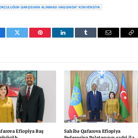
ORÇULUĞUN QARŞISININ ALINMASI HAQQINDA” KONVENSIYA
cebook
Twitter
Pinterest
LinkedIn
Tumblr
Email
Co
Li
farova Efiopiya Baş
Sahibə Qafarova Efiopiya
 görüşüb
Federasiya Palatasının sədri ilə