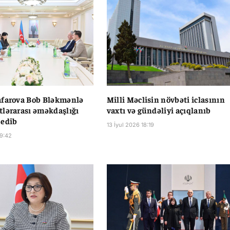
afarova Bob Bləkmənlə
Milli Məclisin növbəti iclasının
lərarası əməkdaşlığı
vaxtı və gündəliyi açıqlanıb
 edib
13 İyul 2026 18:19
19:42