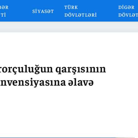
BƏR
TÜRK
DIGƏR
SIYASƏT
NTI
DÖVLƏTLƏRI
DÖVLƏ
rorçuluğun qarşısının
nvensiyasına əlavə