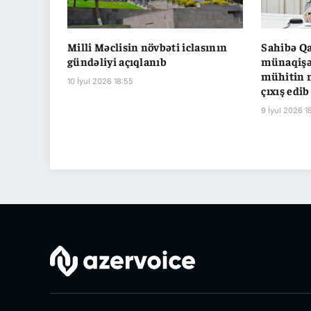
Milli Məclisin növbəti iclasının
Sahibə Qa
gündəliyi açıqlanıb
münaqişəl
mühitin 
10 İyul 2026 18:55
çıxış edib
9 İyul 2026 1