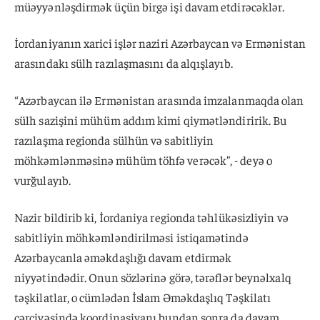
müəyyənləşdirmək üçün birgə işi davam etdirəcəklər.
İordaniyanın xarici işlər naziri Azərbaycan və Ermənistan
arasındakı sülh razılaşmasını da alqışlayıb.
“Azərbaycan ilə Ermənistan arasında imzalanmaqda olan
sülh sazişini mühüm addım kimi qiymətləndiririk. Bu
razılaşma regionda sülhün və sabitliyin
möhkəmlənməsinə mühüm töhfə verəcək”, - deyə o
vurğulayıb.
Nazir bildirib ki, İordaniya regionda təhlükəsizliyin və
sabitliyin möhkəmləndirilməsi istiqamətində
Azərbaycanla əməkdaşlığı davam etdirmək
niyyətindədir. Onun sözlərinə görə, tərəflər beynəlxalq
təşkilatlar, o cümlədən İslam Əməkdaşlıq Təşkilatı
çərçivəsində koordinasiyanı bundan sonra da davam