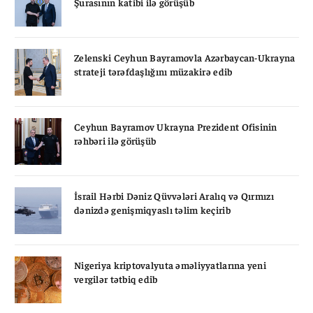
Şurasının katibi ilə görüşüb
Zelenski Ceyhun Bayramovla Azərbaycan-Ukrayna
strateji tərəfdaşlığını müzakirə edib
Ceyhun Bayramov Ukrayna Prezident Ofisinin
rəhbəri ilə görüşüb
İsrail Hərbi Dəniz Qüvvələri Aralıq və Qırmızı
dənizdə genişmiqyaslı təlim keçirib
Nigeriya kriptovalyuta əməliyyatlarına yeni
vergilər tətbiq edib