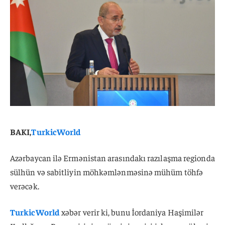
BAKI,
TurkicWorld
Azərbaycan ilə Ermənistan arasındakı razılaşma regionda
sülhün və sabitliyin möhkəmlənməsinə mühüm töhfə
verəcək.
TurkicWorld
xəbər verir ki, bunu İordaniya Haşimilər