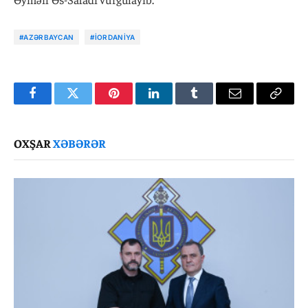
#AZƏRBAYCAN
#İORDANIYA
Facebook
Twitter
Pinterest
LinkedIn
Tumblr
Email
Copy
Link
OXŞAR
XƏBƏRƏR