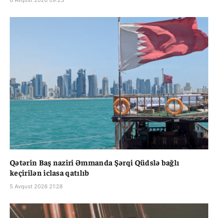
6 Avqust 2026 09:23
Qətərin Baş naziri Əmmanda Şərqi Qüdslə bağlı
keçirilən iclasa qatılıb
5 Avqust 2026 21:28