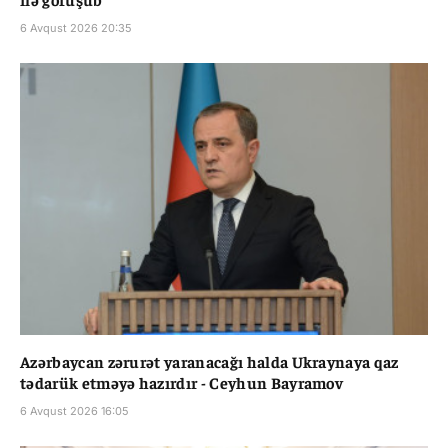
6 Avqust 2026 20:35
Azərbaycan zərurət yaranacağı halda Ukraynaya qaz
tədarük etməyə hazırdır - Ceyhun Bayramov
6 Avqust 2026 16:05