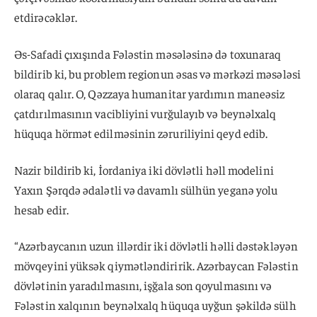
etdirəcəklər.
Əs-Safadi çıxışında Fələstin məsələsinə də toxunaraq
bildirib ki, bu problem regionun əsas və mərkəzi məsələsi
olaraq qalır. O, Qəzzaya humanitar yardımın maneəsiz
çatdırılmasının vacibliyini vurğulayıb və beynəlxalq
hüquqa hörmət edilməsinin zəruriliyini qeyd edib.
Nazir bildirib ki, İordaniya iki dövlətli həll modelini
Yaxın Şərqdə ədalətli və davamlı sülhün yeganə yolu
hesab edir.
“Azərbaycanın uzun illərdir iki dövlətli həlli dəstəkləyən
mövqeyini yüksək qiymətləndiririk. Azərbaycan Fələstin
dövlətinin yaradılmasını, işğala son qoyulmasını və
Fələstin xalqının beynəlxalq hüquqa uyğun şəkildə sülh