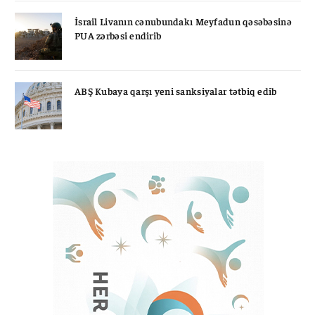
İsrail Livanın cənubundakı Meyfadun qəsəbəsinə
PUA zərbəsi endirib
ABŞ Kubaya qarşı yeni sanksiyalar tətbiq edib