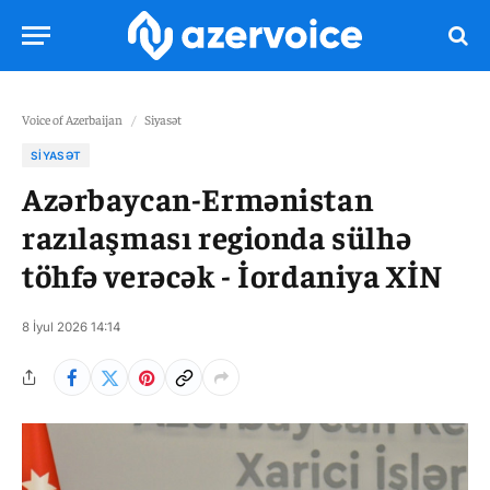
Voice of Azerbaijan
/
Siyasət
SIYASƏT
Azərbaycan-Ermənistan
razılaşması regionda sülhə
töhfə verəcək - İordaniya XİN
8 İyul 2026 14:14