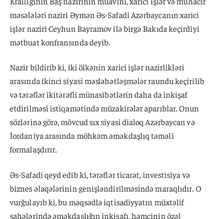
Krallığının Baş nazirinin müavini, xarici işlər və mühacir
məsələləri naziri Əymən Əs-Safadi Azərbaycanın xarici
işlər naziri Ceyhun Bayramov ilə birgə Bakıda keçirdiyi
mətbuat konfransında deyib.
Nazir bildirib ki, iki ölkənin xarici işlər nazirlikləri
arasında ikinci siyasi məsləhətləşmələr raundu keçirilib
və tərəflər ikitərəfli münasibətlərin daha da inkişaf
etdirilməsi istiqamətində müzakirələr aparıblar. Onun
sözlərinə görə, mövcud sıx siyasi dialoq Azərbaycan və
İordaniya arasında möhkəm əməkdaşlıq təməli
formalaşdırır.
Əs-Safadi qeyd edib ki, tərəflər ticarət, investisiya və
biznes əlaqələrinin genişləndirilməsində maraqlıdır. O
vurğulayıb ki, bu məqsədlə iqtisadiyyatın müxtəlif
sahələrində əməkdaşlığın inkişafı, həmçinin özəl