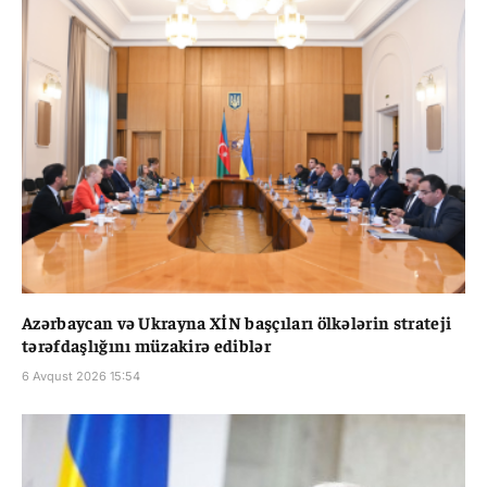
Azərbaycan və Ukrayna XİN başçıları ölkələrin strateji
tərəfdaşlığını müzakirə ediblər
6 Avqust 2026 15:54