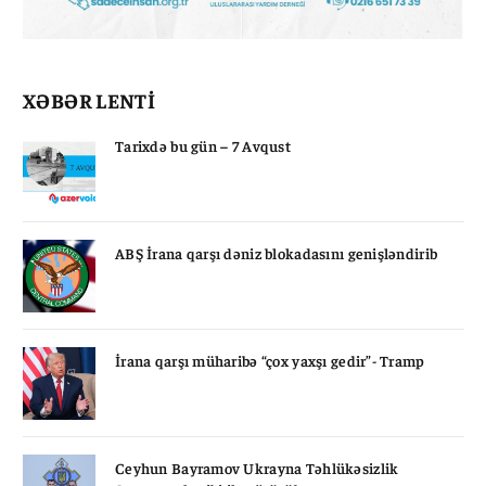
XƏBƏR LENTİ
Tarixdə bu gün – 7 Avqust
ABŞ İrana qarşı dəniz blokadasını genişləndirib
İrana qarşı müharibə “çox yaxşı gedir”- Tramp
Ceyhun Bayramov Ukrayna Təhlükəsizlik