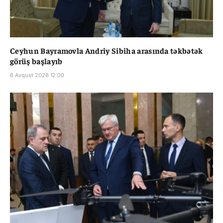
Ceyhun Bayramovla Andriy Sibiha arasında təkbətək
görüş başlayıb
6 Avqust 2026 12:00