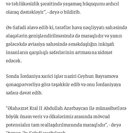
və təhlükəsizlik şəraitində yaşamaq hüququnu ardıcıl
olaraq dəstəkləyir”, - deyə o bildirib.
Əs-Safadi əlavə edib ki, tərəflər hava nəqliyyatı sahəsində
əlaqələrin genişləndirilməsində də maraqlıdır və yaxın
gələcəkdə aviasiya sahəsində əməkdaşlığın inkişafı
insanların qarşılıqlı səfərlərinin artmasına xidmət
edəcək.
Sonda İordaniya xarici işlər naziri Ceyhun Bayramova
qonaqpərvərliyə görə təşəkkür edib və onu İordaniyaya
səfərə dəvət edib.
“Əlahəzrət Kral II Abdullah Azərbaycan ilə münasibətlərə
böyük önəm verir və ölkələrimiz arasında mövcud
potensialın tam reallaşdırılmasında maraqlıdır”, - deyə
Əymən Əs-Safadi vurğulayıb.