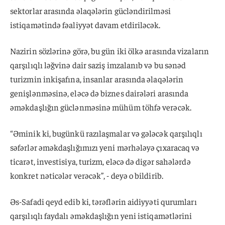
sektorlar arasında əlaqələrin gücləndirilməsi
istiqamətində fəaliyyət davam etdiriləcək.
Nazirin sözlərinə görə, bu gün iki ölkə arasında vizaların
qarşılıqlı ləğvinə dair saziş imzalanıb və bu sənəd
turizmin inkişafına, insanlar arasında əlaqələrin
genişlənməsinə, eləcə də biznes dairələri arasında
əməkdaşlığın güclənməsinə mühüm töhfə verəcək.
“Əminik ki, bugünkü razılaşmalar və gələcək qarşılıqlı
səfərlər əməkdaşlığımızı yeni mərhələyə çıxaracaq və
ticarət, investisiya, turizm, eləcə də digər sahələrdə
konkret nəticələr verəcək”, - deyə o bildirib.
Əs-Safadi qeyd edib ki, tərəflərin aidiyyəti qurumları
qarşılıqlı faydalı əməkdaşlığın yeni istiqamətlərini