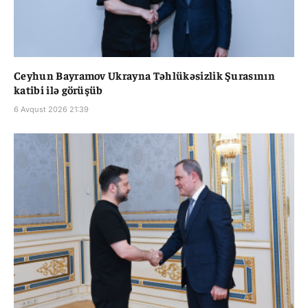
Ceyhun Bayramov Ukrayna Təhlükəsizlik Şurasının
katibi ilə görüşüb
6 Avqust 2026 21:39