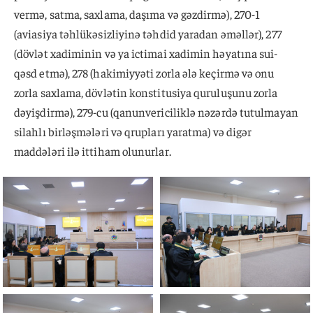
vermə, satma, saxlama, daşıma və gəzdirmə), 270-1
(aviasiya təhlükəsizliyinə təhdid yaradan əməllər), 277
(dövlət xadiminin və ya ictimai xadimin həyatına sui-
qəsd etmə), 278 (hakimiyyəti zorla ələ keçirmə və onu
zorla saxlama, dövlətin konstitusiya quruluşunu zorla
dəyişdirmə), 279-cu (qanunvericiliklə nəzərdə tutulmayan
silahlı birləşmələri və qrupları yaratma) və digər
maddələri ilə ittiham olunurlar.