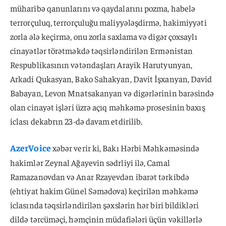
müharibə qanunlarını və qaydalarını pozma, habelə
terrorçuluq, terrorçuluğu maliyyələşdirmə, hakimiyyəti
zorla ələ keçirmə, onu zorla saxlama və digər çoxsaylı
cinayətlər törətməkdə təqsirləndirilən Ermənistan
Respublikasının vətəndaşları Arayik Harutyunyan,
Arkadi Qukasyan, Bako Sahakyan, Davit İşxanyan, David
Babayan, Levon Mnatsakanyan və digərlərinin barəsində
olan cinayət işləri üzrə açıq məhkəmə prosesinin baxış
iclası dekabrın 23-də davam etdirilib.
AzerVoice
xəbər verir ki, Bakı Hərbi Məhkəməsində
hakimlər Zeynal Ağayevin sədrliyi ilə, Camal
Ramazanovdan və Anar Rzayevdən ibarət tərkibdə
(ehtiyat hakim Günel Səmədova) keçirilən məhkəmə
iclasında təqsirləndirilən şəxslərin hər biri bildikləri
dildə tərcüməçi, həmçinin müdafiələri üçün vəkillərlə