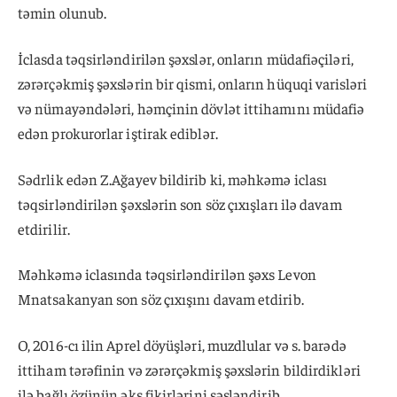
təmin olunub.
İclasda təqsirləndirilən şəxslər, onların müdafiəçiləri,
zərərçəkmiş şəxslərin bir qismi, onların hüquqi varisləri
və nümayəndələri, həmçinin dövlət ittihamını müdafiə
edən prokurorlar iştirak ediblər.
Sədrlik edən Z.Ağayev bildirib ki, məhkəmə iclası
təqsirləndirilən şəxslərin son söz çıxışları ilə davam
etdirilir.
Məhkəmə iclasında təqsirləndirilən şəxs Levon
Mnatsakanyan son söz çıxışını davam etdirib.
O, 2016-cı ilin Aprel döyüşləri, muzdlular və s. barədə
ittiham tərəfinin və zərərçəkmiş şəxslərin bildirdikləri
ilə bağlı özünün əks fikirlərini səsləndirib.