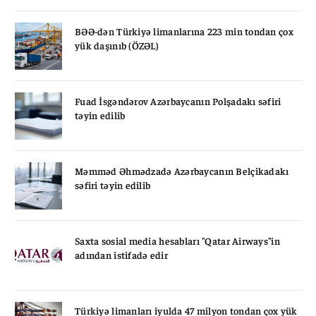
BƏƏ-dən Türkiyə limanlarına 223 min tondan çox
yük daşınıb (ÖZƏL)
Fuad İsgəndərov Azərbaycanın Polşadakı səfiri
təyin edilib
Məmməd Əhmədzadə Azərbaycanın Belçikadakı
səfiri təyin edilib
Saxta sosial media hesabları "Qatar Airways"in
adından istifadə edir
Türkiyə limanları iyulda 47 milyon tondan çox yük