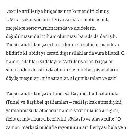
Vaxtilə artilleriya briqadasının komandiri olmuş
L.Mnatsakanyan artilleriya zərbələri nəticəsində
meşələrə zərər vurulmasında və abidələrin
dağıdılmasında ittiham olunması barədə də danışıb.
Təqsirləndirilən şəxs bu ittihamı da qəbul etməyib və
bildirib ki, abidəyə zərəri digər silahlar da vura bilərdi. O,
həmin silahları sadalayıb: “Artilleriyadan başqa bu
silahlardan da istifadə olunurdu: tanklar, piyadaların
döyüş maşınları, minaatanlar, əl qumbaraları və sair”.
Təqsirləndirilən şəxs Tunel və Başlıbel hadisələrində
(Tunel və Başlıbel qətliamları – red.) iştirak etmədiyini,
yaralanması ilə əlaqədar həmin vaxt müalicə aldığını,
fizioterapiya kursu keçdiyini söyləyib və əlavə edib: “O
zaman mərkəzi müdafiə rayonunun artilleriyası hələ yeni