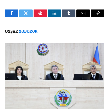
Facebook
Twitter
Pinterest
LinkedIn
Tumblr
Email
Copy
Link
OXŞAR
XƏBƏRƏR