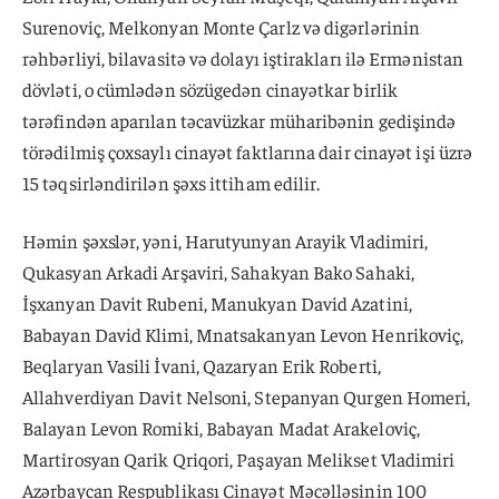
Surenoviç, Melkonyan Monte Çarlz və digərlərinin
rəhbərliyi, bilavasitə və dolayı iştirakları ilə Ermənistan
dövləti, o cümlədən sözügedən cinayətkar birlik
tərəfindən aparılan təcavüzkar müharibənin gedişində
törədilmiş çoxsaylı cinayət faktlarına dair cinayət işi üzrə
15 təqsirləndirilən şəxs ittiham edilir.
Həmin şəxslər, yəni, Harutyunyan Arayik Vladimiri,
Qukasyan Arkadi Arşaviri, Sahakyan Bako Sahaki,
İşxanyan Davit Rubeni, Manukyan David Azatini,
Babayan David Klimi, Mnatsakanyan Levon Henrikoviç,
Beqlaryan Vasili İvani, Qazaryan Erik Roberti,
Allahverdiyan Davit Nelsoni, Stepanyan Qurgen Homeri,
Balayan Levon Romiki, Babayan Madat Arakeloviç,
Martirosyan Qarik Qriqori, Paşayan Melikset Vladimiri
Azərbaycan Respublikası Cinayət Məcəlləsinin 100