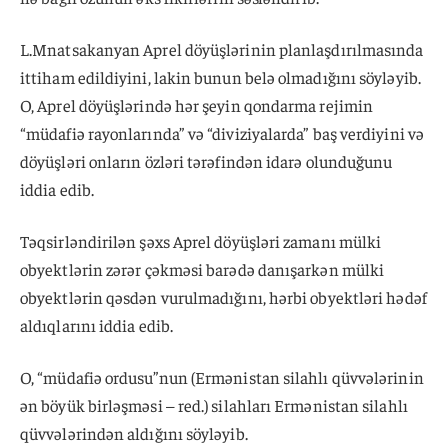
L.Mnatsakanyan Aprel döyüşlərinin planlaşdırılmasında
ittiham edildiyini, lakin bunun belə olmadığını söyləyib.
O, Aprel döyüşlərində hər şeyin qondarma rejimin
“müdafiə rayonlarında” və “diviziyalarda” baş verdiyini və
döyüşləri onların özləri tərəfindən idarə olunduğunu
iddia edib.
Təqsirləndirilən şəxs Aprel döyüşləri zamanı mülki
obyektlərin zərər çəkməsi barədə danışarkən mülki
obyektlərin qəsdən vurulmadığını, hərbi obyektləri hədəf
aldıqlarını iddia edib.
O, “müdafiə ordusu”nun (Ermənistan silahlı qüvvələrinin
ən böyük birləşməsi – red.) silahları Ermənistan silahlı
qüvvələrindən aldığını söyləyib.