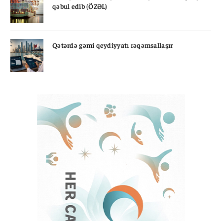
qəbul edib (ÖZƏL)
Qətərdə gəmi qeydiyyatı rəqəmsallaşır