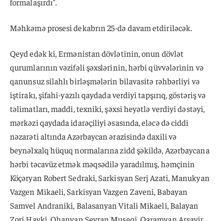
formalaşırdı”.
Məhkəmə prosesi dekabrın 25-də davam etdiriləcək.
Qeyd edək ki, Ermənistan dövlətinin, onun dövlət
qurumlarının vəzifəli şəxslərinin, hərbi qüvvələrinin və
qanunsuz silahlı birləşmələrin bilavasitə rəhbərliyi və
iştirakı, şifahi-yazılı qaydada verdiyi tapşırıq, göstəriş və
təlimatları, maddi, texniki, şəxsi heyətlə verdiyi dəstəyi,
mərkəzi qaydada idarəçiliyi əsasında, eləcə də ciddi
nəzarəti altında Azərbaycan ərazisində daxili və
beynəlxalq hüquq normalarına zidd şəkildə, Azərbaycana
hərbi təcavüz etmək məqsədilə yaradılmış, həmçinin
Köçəryan Robert Sedraki, Sarkisyan Serj Azati, Manukyan
Vazgen Mikaeli, Sarkisyan Vazgen Zaveni, Babayan
Samvel Andraniki, Balasanyan Vitali Mikaeli, Balayan
Zori Hayki, Ohanyan Seyran Muşeqi, Qaramyan Arşavir