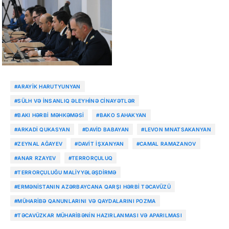
#ARAYIK HARUTYUNYAN
#SÜLH VƏ INSANLIQ ƏLEYHINƏ CINAYƏTLƏR
#BAKI HƏRBI MƏHKƏMƏSI
#BAKO SAHAKYAN
#ARKADI QUKASYAN
#DAVID BABAYAN
#LEVON MNATSAKANYAN
#ZEYNAL AĞAYEV
#DAVIT İŞXANYAN
#CAMAL RAMAZANOV
#ANAR RZAYEV
#TERRORÇULUQ
#TERRORÇULUĞU MALIYYƏLƏŞDIRMƏ
#ERMƏNISTANIN AZƏRBAYCANA QARŞI HƏRBI TƏCAVÜZÜ
#MÜHARIBƏ QANUNLARINI VƏ QAYDALARINI POZMA
#TƏCAVÜZKAR MÜHARIBƏNIN HAZIRLANMASI VƏ APARILMASI