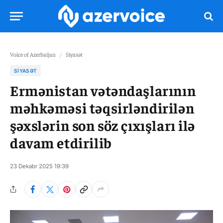
Voice of Azerbaijan
/
Siyasət
SIYASƏT
Ermənistan vətəndaşlarının
məhkəməsi təqsirləndirilən
şəxslərin son söz çıxışları ilə
davam etdirilib
23 Dekabr 2025 19:39