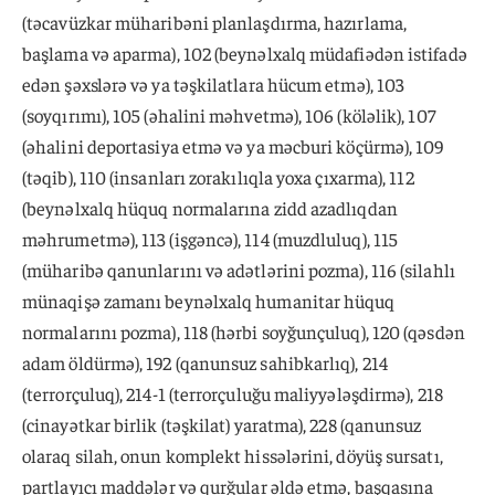
(təcavüzkar müharibəni planlaşdırma, hazırlama,
başlama və aparma), 102 (beynəlxalq müdafiədən istifadə
edən şəxslərə və ya təşkilatlara hücum etmə), 103
(soyqırımı), 105 (əhalini məhvetmə), 106 (köləlik), 107
(əhalini deportasiya etmə və ya məcburi köçürmə), 109
(təqib), 110 (insanları zorakılıqla yoxa çıxarma), 112
(beynəlxalq hüquq normalarına zidd azadlıqdan
məhrumetmə), 113 (işgəncə), 114 (muzdluluq), 115
(müharibə qanunlarını və adətlərini pozma), 116 (silahlı
münaqişə zamanı beynəlxalq humanitar hüquq
normalarını pozma), 118 (hərbi soyğunçuluq), 120 (qəsdən
adam öldürmə), 192 (qanunsuz sahibkarlıq), 214
(terrorçuluq), 214-1 (terrorçuluğu maliyyələşdirmə), 218
(cinayətkar birlik (təşkilat) yaratma), 228 (qanunsuz
olaraq silah, onun komplekt hissələrini, döyüş sursatı,
partlayıcı maddələr və qurğular əldə etmə, başqasına