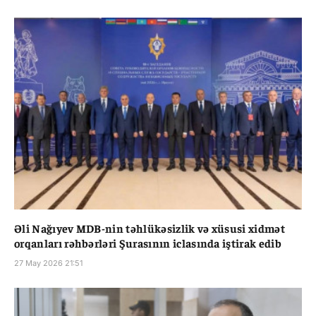
Əli Nağıyev MDB-nin təhlükəsizlik və xüsusi xidmət
orqanları rəhbərləri Şurasının iclasında iştirak edib
27 May 2026 21:51