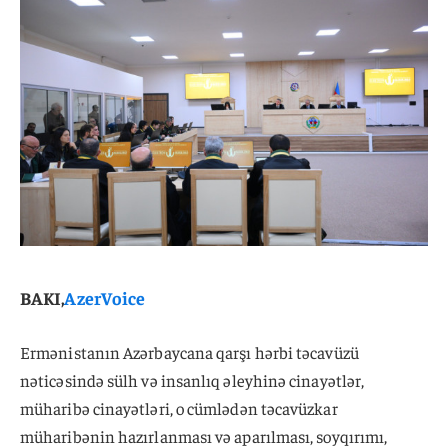
BAKI,
AzerVoice
Ermənistanın Azərbaycana qarşı hərbi təcavüzü
nəticəsində sülh və insanlıq əleyhinə cinayətlər,
müharibə cinayətləri, o cümlədən təcavüzkar
müharibənin hazırlanması və aparılması, soyqırımı,