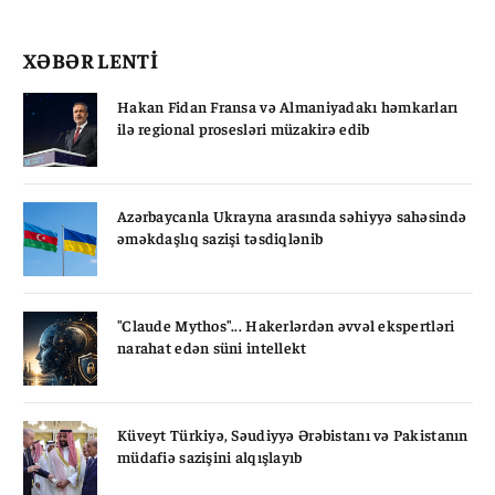
XƏBƏR LENTİ
Hakan Fidan Fransa və Almaniyadakı həmkarları
ilə regional prosesləri müzakirə edib
Azərbaycanla Ukrayna arasında səhiyyə sahəsində
əməkdaşlıq sazişi təsdiqlənib
"Claude Mythos"... Hakerlərdən əvvəl ekspertləri
narahat edən süni intellekt
Küveyt Türkiyə, Səudiyyə Ərəbistanı və Pakistanın
müdafiə sazişini alqışlayıb