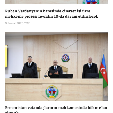
Ruben Vardanyanın barəsində cinayət işi üzrə
məhkəmə prosesi fevralın 10-da davam etdiriləcək
9 Fevral 2026 11:17
Ermənistan vətəndaşlarının məhkəməsində hökm elan
olunub