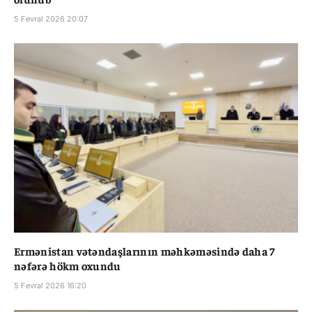
5 Fevral 2026 20:07
Ermənistan vətəndaşlarının məhkəməsində daha 7
nəfərə hökm oxundu
5 Fevral 2026 16:20