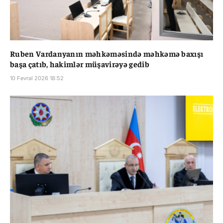
Ruben Vardanyanın məhkəməsində məhkəmə baxışı
başa çatıb, hakimlər müşavirəyə gedib
10 Fevral 2026 18:52