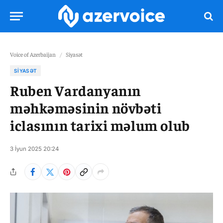
Voice of Azerbaijan
/
Siyasət
SIYASƏT
Ruben Vardanyanın
məhkəməsinin növbəti
iclasının tarixi məlum olub
3 İyun 2025 20:24