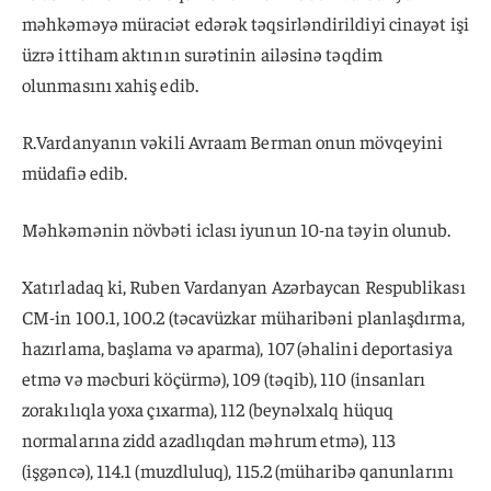
məhkəməyə müraciət edərək təqsirləndirildiyi cinayət işi
üzrə ittiham aktının surətinin ailəsinə təqdim
olunmasını xahiş edib.
R.Vardanyanın vəkili Avraam Berman onun mövqeyini
müdafiə edib.
Məhkəmənin növbəti iclası iyunun 10-na təyin olunub.
Xatırladaq ki, Ruben Vardanyan Azərbaycan Respublikası
CM-in 100.1, 100.2 (təcavüzkar müharibəni planlaşdırma,
hazırlama, başlama və aparma), 107 (əhalini deportasiya
etmə və məcburi köçürmə), 109 (təqib), 110 (insanları
zorakılıqla yoxa çıxarma), 112 (beynəlxalq hüquq
normalarına zidd azadlıqdan məhrum etmə), 113
(işgəncə), 114.1 (muzdluluq), 115.2 (müharibə qanunlarını