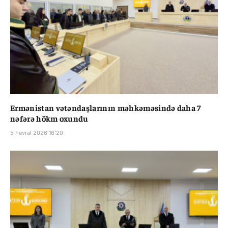
Ermənistan vətəndaşlarının məhkəməsində daha 7
nəfərə hökm oxundu
5 Fevral 2026 16:20