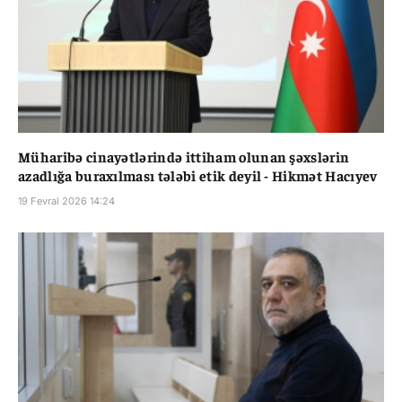
Müharibə cinayətlərində ittiham olunan şəxslərin
azadlığa buraxılması tələbi etik deyil - Hikmət Hacıyev
19 Fevral 2026 14:24