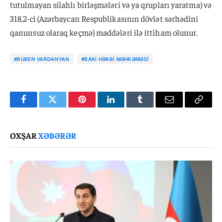
tutulmayan silahlı birləşmələri və ya qrupları yaratma) və
318.2-ci (Azərbaycan Respublikasının dövlət sərhədini
qanunsuz olaraq keçmə) maddələri ilə ittiham olunur.
#RUBEN VARDANYAN
#BAKI HƏRBI MƏHKƏMƏSI
Facebook
Twitter
Pinterest
LinkedIn
Tumblr
Email
Copy
Link
OXŞAR
XƏBƏRƏR