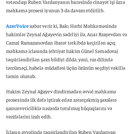
vətəndaşı Ruben Vardanyanın barəsində cinayət işi üzrə
məhkəmə prosesi iyunun 3-də davam etdirilib.
AzerVoice
xəbər verir ki, Bakı Hərbi Məhkəməsində
hakimlər Zeynal Ağayevin sədrliyi ilə, Anar Rzayevdən və
Camal Ramazanovdan ibarət tərkibdə keçirilən açıq
məhkəmə iclasında (ehtiyat hakim Günel Səmədova)
təqsirləndirilən şəxs bildiyi dildə, yəni, rus dilində
tərcüməçi, habelə müdafiəsi üçün özünün seçdiyi vəkillə
təmin olunub.
Hakim Zeynal Ağayev dindirmədən əvvəl məhkəmə
prosesində ilk dəfə iştirak edən zərərçəkmiş şəxslərə
qanunvericiliklə nəzərdə tutulmuş hüquqlarını və
vəzifələrini izah edib.
İclasın əvvəlində təqsirləndirilən Ruben Vardanyan