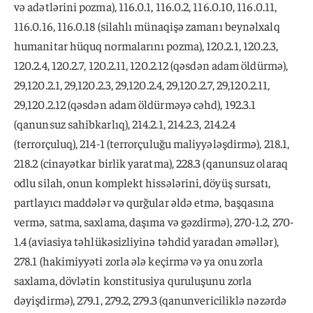
və adətlərini pozma), 116.0.1, 116.0.2, 116.0.10, 116.0.11,
116.0.16, 116.0.18 (silahlı münaqişə zamanı beynəlxalq
humanitar hüquq normalarını pozma), 120.2.1, 120.2.3,
120.2.4, 120.2.7, 120.2.11, 120.2.12 (qəsdən adam öldürmə),
29,120.2.1, 29,120.2.3, 29,120.2.4, 29,120.2.7, 29,120.2.11,
29,120.2.12 (qəsdən adam öldürməyə cəhd), 192.3.1
(qanunsuz sahibkarlıq), 214.2.1, 214.2.3, 214.2.4
(terrorçuluq), 214-1 (terrorçuluğu maliyyələşdirmə), 218.1,
218.2 (cinayətkar birlik yaratma), 228.3 (qanunsuz olaraq
odlu silah, onun komplekt hissələrini, döyüş sursatı,
partlayıcı maddələr və qurğular əldə etmə, başqasına
vermə, satma, saxlama, daşıma və gəzdirmə), 270-1.2, 270-
1.4 (aviasiya təhlükəsizliyinə təhdid yaradan əməllər),
278.1 (hakimiyyəti zorla ələ keçirmə və ya onu zorla
saxlama, dövlətin konstitusiya quruluşunu zorla
dəyişdirmə), 279.1, 279.2, 279.3 (qanunvericiliklə nəzərdə