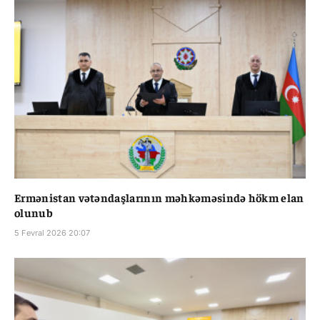
Ermənistan vətəndaşlarının məhkəməsində hökm elan
olunub
5 Fevral 2026 20:07