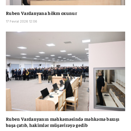
Ruben Vardanyana hökm oxunur
17 Fevral 2026 12:06
Ruben Vardanyanın məhkəməsində məhkəmə baxışı
başa çatıb, hakimlər müşavirəyə gedib