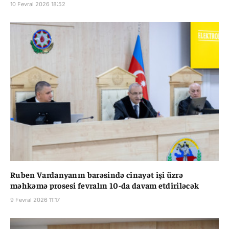
10 Fevral 2026 18:52
Ruben Vardanyanın barəsində cinayət işi üzrə
məhkəmə prosesi fevralın 10-da davam etdiriləcək
9 Fevral 2026 11:17