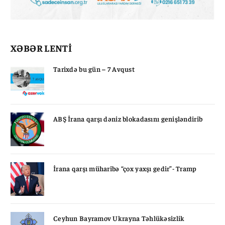
XƏBƏR LENTİ
Tarixdə bu gün – 7 Avqust
ABŞ İrana qarşı dəniz blokadasını genişləndirib
İrana qarşı müharibə “çox yaxşı gedir”- Tramp
Ceyhun Bayramov Ukrayna Təhlükəsizlik