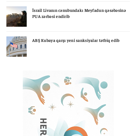
İsrail Livanın cənubundakı Meyfadun qəsəbəsinə
PUA zərbəsi endirib
ABŞ Kubaya qarşı yeni sanksiyalar tətbiq edib