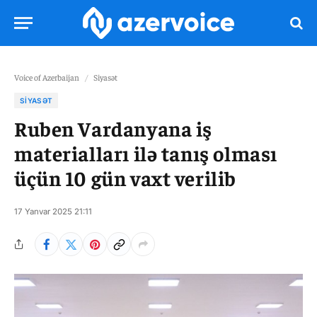
Voice of Azerbaijan
/
Siyasət
SIYASƏT
Ruben Vardanyana iş
materialları ilə tanış olması
üçün 10 gün vaxt verilib
17 Yanvar 2025 21:11