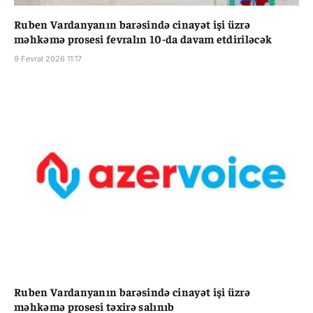
Ruben Vardanyanın barəsində cinayət işi üzrə
məhkəmə prosesi fevralın 10-da davam etdiriləcək
9 Fevral 2026 11:17
Ruben Vardanyanın barəsində cinayət işi üzrə
məhkəmə prosesi təxirə salınıb