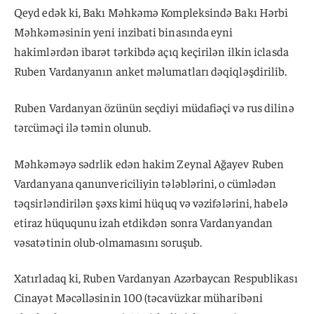
Qeyd edək ki, Bakı Məhkəmə Kompleksində Bakı Hərbi
Məhkəməsinin yeni inzibati binasında eyni
hakimlərdən ibarət tərkibdə açıq keçirilən ilkin iclasda
Ruben Vardanyanın anket məlumatları dəqiqləşdirilib.
Ruben Vardanyan özünün seçdiyi müdafiəçi və rus dilinə
tərcüməçi ilə təmin olunub.
Məhkəməyə sədrlik edən hakim Zeynal Ağayev Ruben
Vardanyana qanunvericiliyin tələblərini, o cümlədən
təqsirləndirilən şəxs kimi hüquq və vəzifələrini, habelə
etiraz hüququnu izah etdikdən sonra Vardanyandan
vəsatətinin olub-olmamasını soruşub.
Xatırladaq ki, Ruben Vardanyan Azərbaycan Respublikası
Cinayət Məcəlləsinin 100 (təcavüzkar müharibəni