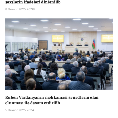
şəxslərin ifadələri dinlənilib
8 Dekabr 2025 20:38
Ruben Vardanyanın məhkəməsi sənədlərin elan
olunması ilə davam etdirilib
5 Dekabr 2025 20:14