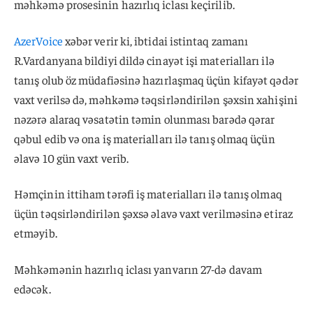
məhkəmə prosesinin hazırlıq iclası keçirilib.
AzerVoice
xəbər verir ki, ibtidai istintaq zamanı
R.Vardanyana bildiyi dildə cinayət işi materialları ilə
tanış olub öz müdafiəsinə hazırlaşmaq üçün kifayət qədər
vaxt verilsə də, məhkəmə təqsirləndirilən şəxsin xahişini
nəzərə alaraq vəsatətin təmin olunması barədə qərar
qəbul edib və ona iş materialları ilə tanış olmaq üçün
əlavə 10 gün vaxt verib.
Həmçinin ittiham tərəfi iş materialları ilə tanış olmaq
üçün təqsirləndirilən şəxsə əlavə vaxt verilməsinə etiraz
etməyib.
Məhkəmənin hazırlıq iclası yanvarın 27-də davam
edəcək.