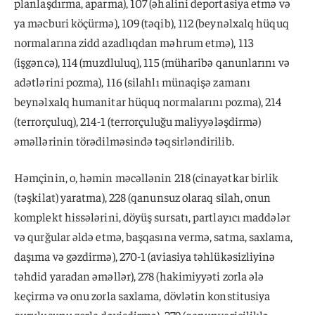
planlaşdırma, aparma), 107 (əhalini deportasiya etmə və
ya məcburi köçürmə), 109 (təqib), 112 (beynəlxalq hüquq
normalarına zidd azadlıqdan məhrum etmə), 113
(işgəncə), 114 (muzdluluq), 115 (müharibə qanunlarını və
adətlərini pozma), 116 (silahlı münaqişə zamanı
beynəlxalq humanitar hüquq normalarını pozma), 214
(terrorçuluq), 214-1 (terrorçuluğu maliyyələşdirmə)
əməllərinin törədilməsində təqsirləndirilib.
Həmçinin, o, həmin məcəllənin 218 (cinayətkar birlik
(təşkilat) yaratma), 228 (qanunsuz olaraq silah, onun
komplekt hissələrini, döyüş sursatı, partlayıcı maddələr
və qurğular əldə etmə, başqasına vermə, satma, saxlama,
daşıma və gəzdirmə), 270-1 (aviasiya təhlükəsizliyinə
təhdid yaradan əməllər), 278 (hakimiyyəti zorla ələ
keçirmə və onu zorla saxlama, dövlətin konstitusiya