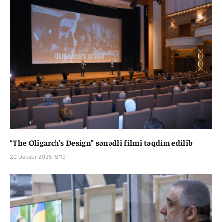
“The Oligarch’s Design” sənədli filmi təqdim edilib
20 Dekabr 2025 12:19