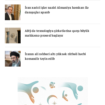
İran xarici işlər naziri Almaniya həmkarı ilə
danışıqlar aparıb
ABŞ-də texnologiya şirkətlərinə qarşı böyük
məhkəmə prosesi başlayır
İranın ali rəhbəri altı yüksək rütbəli hərbi
komandir təyin edib