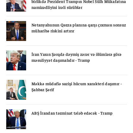
birlikdə Prezident Trampın Nobel Sülh Mükafatına
namizədliyini irəli sürüblər
Netanyahunun Qəzza planına qarşı çıxması sonsuz
müharibə riskini artırır
İran Yaxın Şərqdə dəymiş zərər və ölümlərə görə
məsuliyyət daşımalıdır - Tramp
Məkkə müdafiə sazişi hücum xarakteri daşımır -
Şahbaz Şərif
ABŞ İrandan təzminat tələb edəcək - Tramp