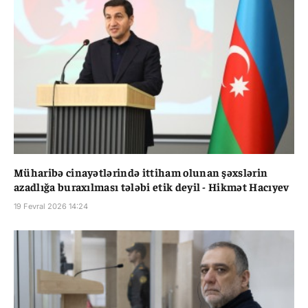
Müharibə cinayətlərində ittiham olunan şəxslərin
azadlığa buraxılması tələbi etik deyil - Hikmət Hacıyev
19 Fevral 2026 14:24