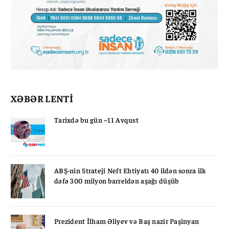
XƏBƏR LENTİ
Tarixdə bu gün –11 Avqust
ABŞ-nin Strateji Neft Ehtiyatı 40 ildən sonra ilk
dəfə 300 milyon barreldən aşağı düşüb
Prezident İlham Əliyev və Baş nazir Paşinyan