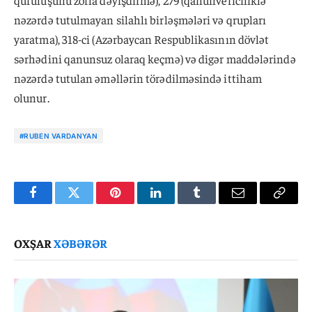
quruluşunu zorla dəyişdirmə), 279 (qanunvericiliklə
nəzərdə tutulmayan silahlı birləşmələri və qrupları
yaratma), 318-ci (Azərbaycan Respublikasının dövlət
sərhədini qanunsuz olaraq keçmə) və digər maddələrində
nəzərdə tutulan əməllərin törədilməsində ittiham
olunur.
#RUBEN VARDANYAN
Facebook
Twitter
Pinterest
LinkedIn
Tumblr
Email
Copy
Link
OXŞAR
XƏBƏRƏR