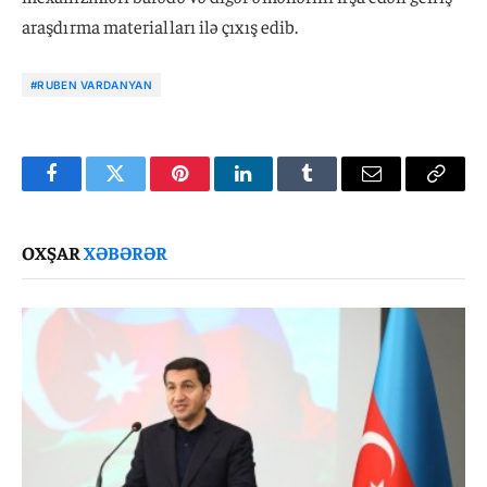
araşdırma materialları ilə çıxış edib.
#RUBEN VARDANYAN
Facebook
Twitter
Pinterest
LinkedIn
Tumblr
Email
Copy
Link
OXŞAR
XƏBƏRƏR