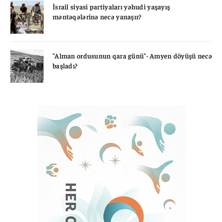
İsrail siyasi partiyaları yəhudi yaşayış
məntəqələrinə necə yanaşır?
"Alman ordusunun qara günü"- Amyen döyüşü necə
başladı?