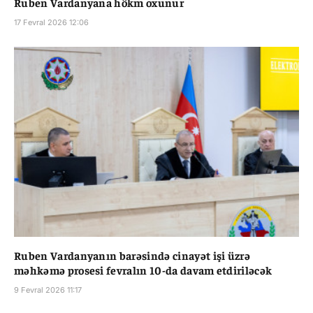
Ruben Vardanyana hökm oxunur
17 Fevral 2026 12:06
Ruben Vardanyanın barəsində cinayət işi üzrə
məhkəmə prosesi fevralın 10-da davam etdiriləcək
9 Fevral 2026 11:17