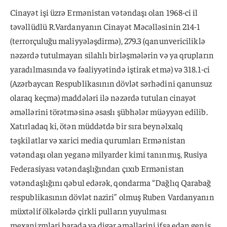
Cinayət işi üzrə Ermənistan vətəndaşı olan 1968-ci il
təvəllüdlü R.Vardanyanın Cinayət Məcəlləsinin 214-1
(terrorçuluğu maliyyələşdirmə), 279.3 (qanunvericiliklə
nəzərdə tutulmayan silahlı birləşmələrin və ya qrupların
yaradılmasında və fəaliyyətində iştirak etmə) və 318.1-ci
(Azərbaycan Respublikasının dövlət sərhədini qanunsuz
olaraq keçmə) maddələri ilə nəzərdə tutulan cinayət
əməllərini törətməsinə əsaslı şübhələr müəyyən edilib.
Xatırladaq ki, ötən müddətdə bir sıra beynəlxalq
təşkilatlar və xarici media qurumları Ermənistan
vətəndaşı olan yeganə milyarder kimi tanınmış, Rusiya
Federasiyası vətəndaşlığından çıxıb Ermənistan
vətəndaşlığını qəbul edərək, qondarma “Dağlıq Qarabağ
respublikasının dövlət naziri” olmuş Ruben Vardanyanın
müxtəlif ölkələrdə çirkli pulların yuyulması
mexanizmləri barədə və digər əməllərini ifşa edən geniş