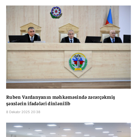
Ruben Vardanyanın məhkəməsində zərərçəkmiş
şəxslərin ifadələri dinlənilib
8 Dekabr 2025 20:38