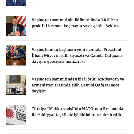
Vaşinqton sammitinin ildönümündə TRIPP-in
praktiki icrasına keçməyin vaxtı çatıb - Sekuta
Vaşinqtondan başlanan yeni mərhələ: Prezident
İlham Əliyevin sülh siyasəti və Cənubi Qafqazın
dəyişən geosiyasi mənzərəsi
Vaşinqton sammitindən bir il ötür: Azərbaycan və
Ermənistan arasında sülh Cənubi Qafqazı necə
dəyişir?
Türkiyə “Məkkə sazişi”nin NATO-nun 5-ci maddəsi
ilə ziddiyyət təşkil etdiyi iddialarını təkzib edib