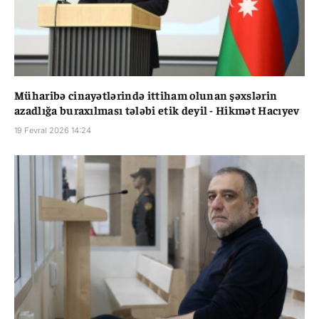
Müharibə cinayətlərində ittiham olunan şəxslərin
azadlığa buraxılması tələbi etik deyil - Hikmət Hacıyev
19 Fevral 2026 14:24