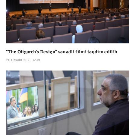
“The Oligarch’s Design” sənədli filmi təqdim edilib
20 Dekabr 2025 12:19