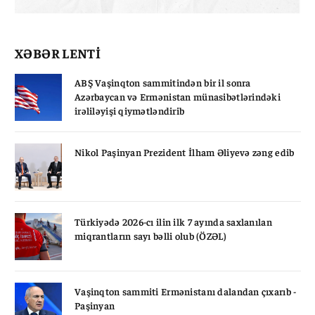
XƏBƏR LENTİ
ABŞ Vaşinqton sammitindən bir il sonra
Azərbaycan və Ermənistan münasibətlərindəki
irəliləyişi qiymətləndirib
Nikol Paşinyan Prezident İlham Əliyevə zəng edib
Türkiyədə 2026-cı ilin ilk 7 ayında saxlanılan
miqrantların sayı bəlli olub (ÖZƏL)
Vaşinqton sammiti Ermənistanı dalandan çıxarıb -
Paşinyan