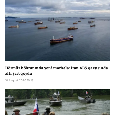
Hörmüz böhranında yeni mərhələ: İran ABŞ qarşısında
altı şərt qoydu
10 Avqust 2026 10:13