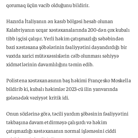
qorumaq üçün vacib olduğunu bildirir.
Hazırda İtaliyanın ən kasıb bölgəsi hesab olunan
Kalabriyanın ucqar xəstəxanalarında 200-dən çox kubalı
tibb işçisi çalışır. Yerli həkim çatışmazlığı səbəbindən
bəzi xəstəxana şöbələrinin fəaliyyətini dayandırdığı bir
vaxtda xarici mütəxəssislərin cəlb olunması səhiyyə
xidmətlərinin davamlılığını təmin edib.
Polistena xəstəxanasının baş həkimi Françesko Moskella
bildirib ki, kubalı həkimlər 2023-cü ilin yanvarında
gələnədək vəziyyət kritik idi.
Onun sözlərinə görə, təcili yardım şöbəsinin fəaliyyətini
təkbaşına davam etdirməyə çalışırdı və həkim
çatışmazlığı xəstəxananın normal işləməsini ciddi