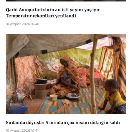
Qərbi Avropa tarixinin ən isti yayını yaşayır -
Temperatur rekordları yeniləndi
10 Avqust 2026 10:46
Sudanda döyüşlər 5 mindən çox insanı didərgin saldı
10 Avqust 2026 10:41