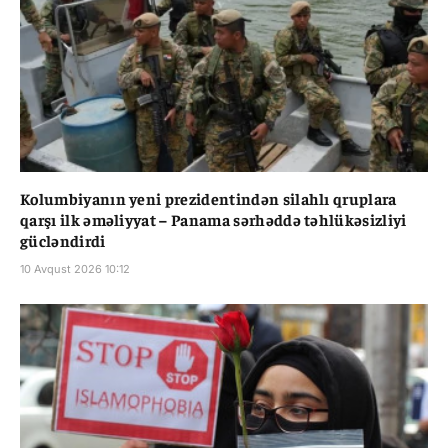
Kolumbiyanın yeni prezidentindən silahlı qruplara
qarşı ilk əməliyyat – Panama sərhəddə təhlükəsizliyi
gücləndirdi
10 Avqust 2026 10:12