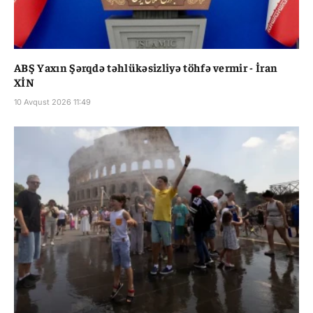
ABŞ Yaxın Şərqdə təhlükəsizliyə töhfə vermir - İran
XİN
10 Avqust 2026 11:49