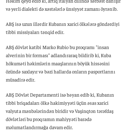
Həkim qeyd edib ki, artıq italyan dilində sərbəst danışır
və yerli dialekti də xəstələrlə ünsiyyət zamanı öyrənib.
ABŞ isə uzun illərdir Kubanın xarici ölkələrə göndərdiyi
tibbi missiyaları tənqid edir.
ABŞ dövlət katibi Marko Rubio bu proqramı "insan
alverinin bir forması" adlandıraraq bildirib ki, Kuba
hökuməti həkimlərin maaşlarının böyük hissəsini
özündə saxlayır və bəzi hallarda onların pasportlarını
müsadirə edir.
ABŞ Dövlət Departamenti isə bəyan edib ki, Kubanın
tibbi briqadaları ölkə hakimiyyəti üçün əsas xarici
valyuta mənbələrindən biridir və Vaşinqton tərəfdaş
dövlətləri bu proqramın mahiyyəti barədə
məlumatlandırmağa davam edir.