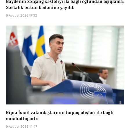
Baydenin xərçəng xəstəliyi ilə bağlı oğlundan açıqlama:
Xəstəlik bütün bədəninə yayılıb
9 Avqust 2026 17:32
Kiprə İsrail vətəndaşlarının torpaq alışları ilə bağlı
narahatlıq artır
9 Avqust 2026 14:47