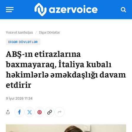
Voice of Azerbaijan
/
Digər Dövlətlər
DIGƏR DÖVLƏTLƏR
ABŞ-ın etirazlarına
baxmayaraq, İtaliya kubalı
həkimlərlə əməkdaşlığı davam
etdirir
9 İyul 2026 11:34