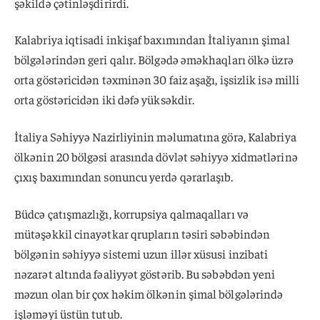
şəkildə çətinləşdirirdi.
Kalabriya iqtisadi inkişaf baxımından İtaliyanın şimal
bölgələrindən geri qalır. Bölgədə əməkhaqları ölkə üzrə
orta göstəricidən təxminən 30 faiz aşağı, işsizlik isə milli
orta göstəricidən iki dəfə yüksəkdir.
İtaliya Səhiyyə Nazirliyinin məlumatına görə, Kalabriya
ölkənin 20 bölgəsi arasında dövlət səhiyyə xidmətlərinə
çıxış baxımından sonuncu yerdə qərarlaşıb.
Büdcə çatışmazlığı, korrupsiya qalmaqalları və
mütəşəkkil cinayətkar qrupların təsiri səbəbindən
bölgənin səhiyyə sistemi uzun illər xüsusi inzibati
nəzarət altında fəaliyyət göstərib. Bu səbəbdən yeni
məzun olan bir çox həkim ölkənin şimal bölgələrində
işləməyi üstün tutub.