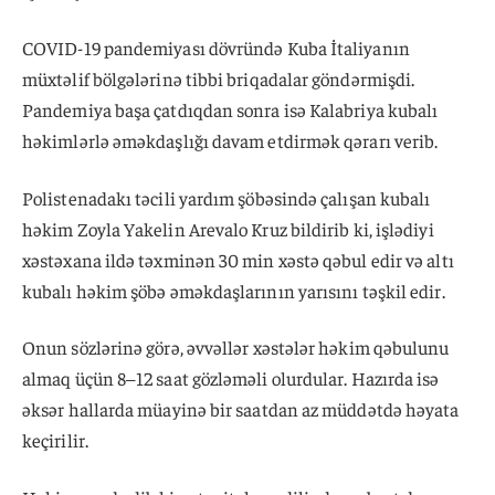
COVID-19 pandemiyası dövründə Kuba İtaliyanın
müxtəlif bölgələrinə tibbi briqadalar göndərmişdi.
Pandemiya başa çatdıqdan sonra isə Kalabriya kubalı
həkimlərlə əməkdaşlığı davam etdirmək qərarı verib.
Polistenadakı təcili yardım şöbəsində çalışan kubalı
həkim Zoyla Yakelin Arevalo Kruz bildirib ki, işlədiyi
xəstəxana ildə təxminən 30 min xəstə qəbul edir və altı
kubalı həkim şöbə əməkdaşlarının yarısını təşkil edir.
Onun sözlərinə görə, əvvəllər xəstələr həkim qəbulunu
almaq üçün 8–12 saat gözləməli olurdular. Hazırda isə
əksər hallarda müayinə bir saatdan az müddətdə həyata
keçirilir.