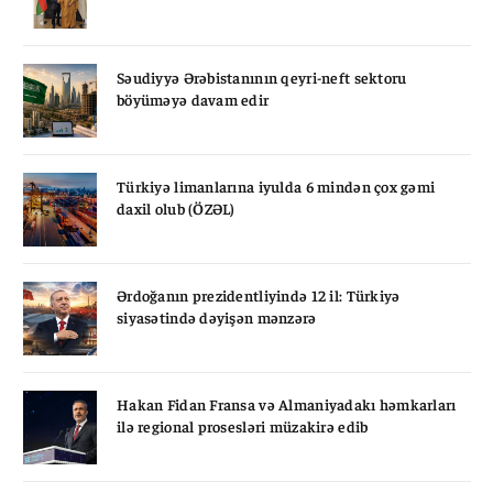
Səudiyyə Ərəbistanının qeyri-neft sektoru
böyüməyə davam edir
Türkiyə limanlarına iyulda 6 mindən çox gəmi
daxil olub (ÖZƏL)
Ərdoğanın prezidentliyində 12 il: Türkiyə
siyasətində dəyişən mənzərə
Hakan Fidan Fransa və Almaniyadakı həmkarları
ilə regional prosesləri müzakirə edib