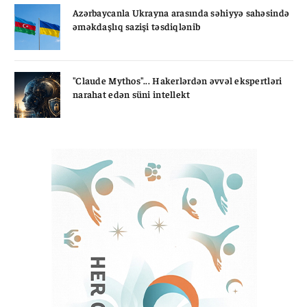
Azərbaycanla Ukrayna arasında səhiyyə sahəsində
əməkdaşlıq sazişi təsdiqlənib
"Claude Mythos"... Hakerlərdən əvvəl ekspertləri
narahat edən süni intellekt