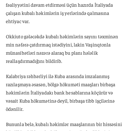
fəaliyyətini davam etdirməsi üçün hazırda İtaliyada
çalışan kubalı həkimlərin iş yerlərində qalmasına
ehtiyac var.
Okkiuto gələcəkdə kubalı həkimlərin sayını təxminən
min nəfərə çatdırmaq istədiyini, lakin Vaşinqtonla
münasibətləri nəzərə alaraq bu planı hələlik
reallaşdırmadığını bildirib.
Kalabriya rəhbərliyi ilə Kuba arasında imzalanmış
razılaşmaya əsasən, bölgə hökuməti maaşları birbaşa
həkimlərin İtaliyadakı bank hesablarına köçürür və
vəsait Kuba hökumətinə deyil, birbaşa tibb işçilərinə
ödənilir.
Bununla belə, kubalı həkimlər maaşlarının bir hissəsini