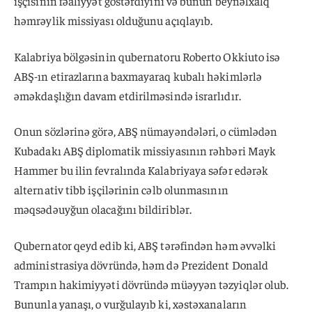
işçisinin fəaliyyət göstərdiyini və bunun beynəlxalq
həmrəylik missiyası olduğunu açıqlayıb.
Kalabriya bölgəsinin qubernatoru Roberto Okkiuto isə
ABŞ-ın etirazlarına baxmayaraq kubalı həkimlərlə
əməkdaşlığın davam etdirilməsində israrlıdır.
Onun sözlərinə görə, ABŞ nümayəndələri, o cümlədən
Kubadakı ABŞ diplomatik missiyasının rəhbəri Mayk
Hammer bu ilin fevralında Kalabriyaya səfər edərək
alternativ tibb işçilərinin cəlb olunmasının
məqsədəuyğun olacağını bildiriblər.
Qubernator qeyd edib ki, ABŞ tərəfindən həm əvvəlki
administrasiya dövründə, həm də Prezident Donald
Trampın hakimiyyəti dövründə müəyyən təzyiqlər olub.
Bununla yanaşı, o vurğulayıb ki, xəstəxanaların