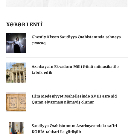
XƏBƏR LENTİ
Ghostly Kisses Səudiyyə Ərəbistanında səhnəyə
çıxacaq
Azərbaycan Ekvadoru Milli Günü münasibətilə
təbrik edib
Hira Mədəniyyət Məhəlləsində XVIII əsrə aid
Quran əlyazması nümayiş olunur
Səudiyyə Ərəbistanının Azərbaycandakı səfiri
KOBİA rəhbəri ilə görüşüb