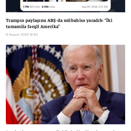
Trampın paylaşımı ABŞ-da mübahisə yaradıb: “İki
tamamilə fərqli Amerika”
9 Avqust 2026 18:43