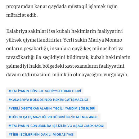
proqramdan kənar qaydada müstəqil işləmək üçün
müraciət edib.
Kalabriya sakinləri isə kubalı həkimlərin fəaliyyətini
yüksək qiymətləndirirlər. Yerli sakin Mariya Morano
onların peşəkarlığı, insanlara qayğıkeş münasibəti və
təvazökarlığı ilə seçildiyini bildirərək, kubalı həkimlərin
gəlmədiyi halda bölgədəki xəstəxanaların fəaliyyətini
davam etdirməsinin mümkün olmayacağını vurğulayıb.
#İTALIYANIN DÖVLƏT SƏHIYYƏ XIDMƏTLƏRI
#KALABRIYA BÖLGƏSINDƏ HƏKIM ÇATIŞMAZLIĞI
#YERLI XƏSTƏXANALARIN TƏCILI YARDIM ŞÖBƏLƏRI
#BÜDCƏ ÇATIŞMAZLIĞI VƏ XÜSUSI INZIBATI NƏZARƏT
#İTALIYANIN CƏNUBUNDA IŞSIZLIK VƏ AŞAĞI ƏMƏKHAQQI
#TIBB IŞÇILƏRININ DAXILI MIQRASIYASI