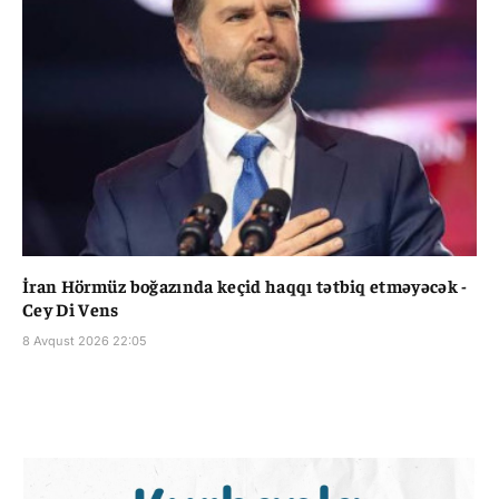
İran Hörmüz boğazında keçid haqqı tətbiq etməyəcək -
Cey Di Vens
8 Avqust 2026 22:05