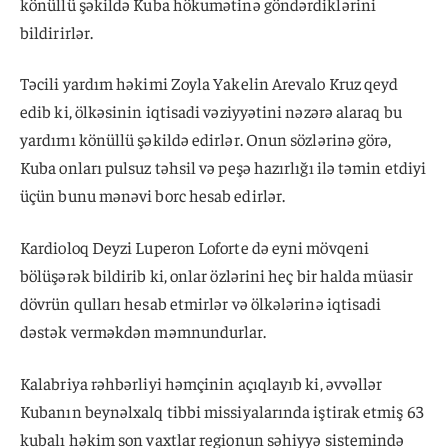
könüllü şəkildə Kuba hökumətinə göndərdiklərini
bildirirlər.
Təcili yardım həkimi Zoyla Yakelin Arevalo Kruz qeyd
edib ki, ölkəsinin iqtisadi vəziyyətini nəzərə alaraq bu
yardımı könüllü şəkildə edirlər. Onun sözlərinə görə,
Kuba onları pulsuz təhsil və peşə hazırlığı ilə təmin etdiyi
üçün bunu mənəvi borc hesab edirlər.
Kardioloq Deyzi Luperon Loforte də eyni mövqeni
bölüşərək bildirib ki, onlar özlərini heç bir halda müasir
dövrün qulları hesab etmirlər və ölkələrinə iqtisadi
dəstək verməkdən məmnundurlar.
Kalabriya rəhbərliyi həmçinin açıqlayıb ki, əvvəllər
Kubanın beynəlxalq tibbi missiyalarında iştirak etmiş 63
kubalı həkim son vaxtlar regionun səhiyyə sistemində