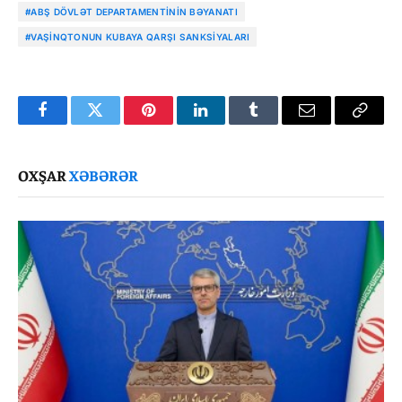
#ABŞ DÖVLƏT DEPARTAMENTININ BƏYANATI
#VAŞINQTONUN KUBAYA QARŞI SANKSIYALARI
Facebook
Twitter
Pinterest
LinkedIn
Tumblr
Email
Copy
Link
OXŞAR
XƏBƏRƏR