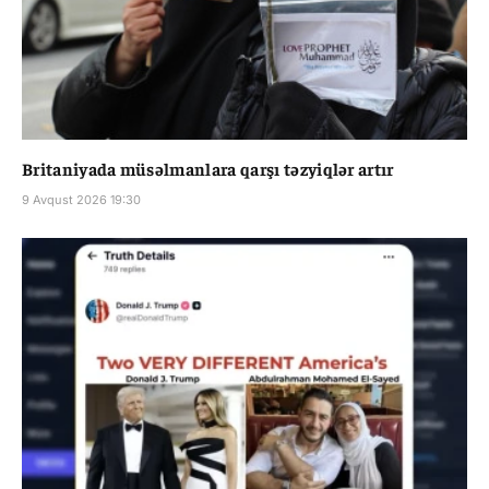
Britaniyada müsəlmanlara qarşı təzyiqlər artır
9 Avqust 2026 19:30