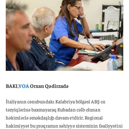
BAKI,
VOA
Orxan Qədirzadə
İtaliyanın cənubundakı Kalabriya bölgəsi ABŞ-ın
təzyiqlərinə baxmayaraq Kubadan cəlb olunan
həkimlərlə əməkdaşlığı davam etdirir. Regional
hakimiyyət bu proqramın səhiyyə sisteminin fəaliyyətini