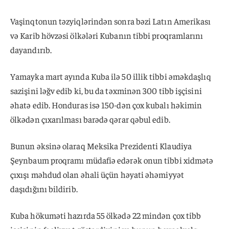
Vaşinqtonun təzyiqlərindən sonra bəzi Latın Amerikası
və Karib hövzəsi ölkələri Kubanın tibbi proqramlarını
dayandırıb.
Yamayka mart ayında Kuba ilə 50 illik tibbi əməkdaşlıq
sazişini ləğv edib ki, bu da təxminən 300 tibb işçisini
əhatə edib. Honduras isə 150-dən çox kubalı həkimin
ölkədən çıxarılması barədə qərar qəbul edib.
Bunun əksinə olaraq Meksika Prezidenti Klaudiya
Şeynbaum proqramı müdafiə edərək onun tibbi xidmətə
çıxışı məhdud olan əhali üçün həyati əhəmiyyət
daşıdığını bildirib.
Kuba hökuməti hazırda 55 ölkədə 22 mindən çox tibb