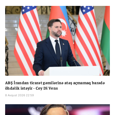
ABŞ İrandan ticarət gəmilərinə atəş açmamaq barədə
öhdəlik istəyir - Cey Di Vens
8 Avqust 2026 22:59