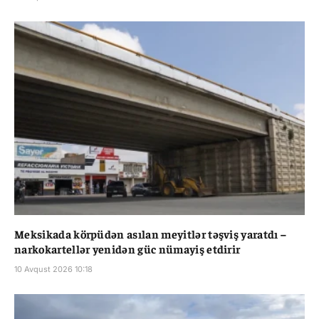
Meksikada körpüdən asılan meyitlər təşviş yaratdı –
narkokartellər yenidən güc nümayiş etdirir
10 Avqust 2026 10:18