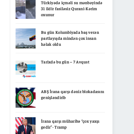
Türkiyədə içməli su mənbəyində
31 ildir fasiləsiz Qurani-Kərim
oxunur
Bu gün Kolumbiyada baş verən
partlayışda mindən çox insan
həlak oldu
Tarixdə bu gün – 7 Avqust
ABŞ İrana qarşı dəniz blokadasını
genişləndirib
İrana qarşı müharibə “çox yaxşı
gedir”- Tramp