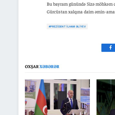
Bu bayram günündə Sizə möhkəm cans
Gürcüstan xalqına daim əmin-amanl
#PREZIDENT İLHAM ƏLIYEV
Fa
OXŞAR
XƏBƏRƏR