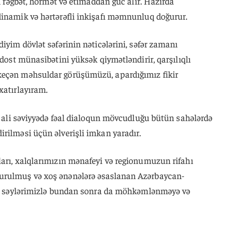
in rəğbət, hörmət və etimaddan güc alır. Hazırda
dinamik və hərtərəfli inkişafı məmnunluq doğurur.
iyim dövlət səfərinin nəticələrini, səfər zamanı
 dost münasibətini yüksək qiymətləndirir, qarşılıqlı
keçən məhsuldar görüşümüzü, apardığımız fikir
xatırlayıram.
və ali səviyyədə fəal dialoqun mövcudluğu bütün sahələrdə
rilməsi üçün əlverişli imkan yaradır.
ları, xalqlarımızın mənafeyi və regionumuzun rifahı
urulmuş və xoş ənənələrə əsaslanan Azərbaycan-
rgə səylərimizlə bundan sonra da möhkəmlənməyə və