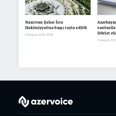
Naxcıvan Şəhər İcra
Azərbaya
Hakimiyyətinə başçı təyin edilib
vasitəsilə
Dövlət r
4 Avqust 2026 13:00
3 Avqust 202