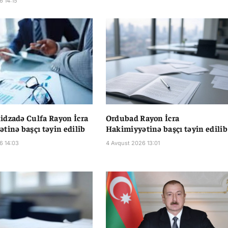
6 14:15
dzadə Culfa Rayon İcra
Ordubad Rayon İcra
tinə başçı təyin edilib
Hakimiyyətinə başçı təyin edilib
6 14:03
4 Avqust 2026 13:01