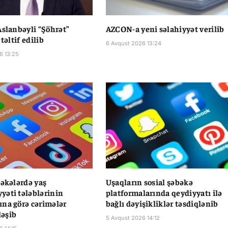
Aslanbəyli “Şöhrət”
AZCON-a yeni səlahiyyət verilib
 təltif edilib
6 Avqust 2026 13:24
6 13:25
bəkələrdə yaş
Uşaqların sosial şəbəkə
əti tələblərinin
platformalarında qeydiyyatı ilə
na görə cərimələr
bağlı dəyişikliklər təsdiqlənib
əşib
5 Avqust 2026 14:12