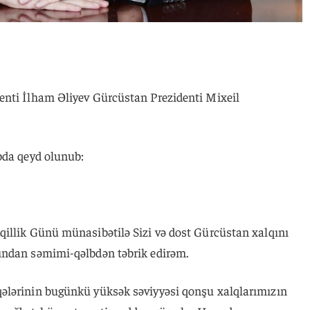
enti İlham Əliyev Gürcüstan Prezidenti Mixeil
bda qeyd olunub:
illik Günü münasibətilə Sizi və dost Gürcüstan xalqını
ından səmimi-qəlbdən təbrik edirəm.
ələrinin bugünkü yüksək səviyyəsi qonşu xalqlarımızın