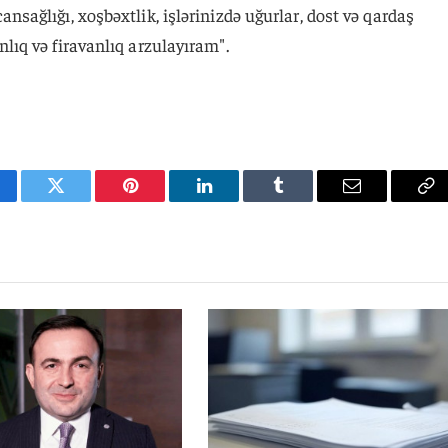
ağlığı, xoşbəxtlik, işlərinizdə uğurlar, dost və qardaş
ıq və firavanlıq arzulayıram".
cebook
Twitter
Pinterest
LinkedIn
Tumblr
Email
Co
Li