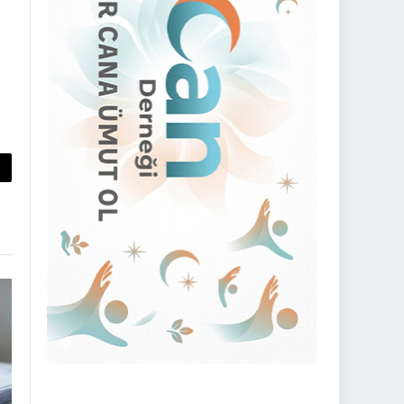
py
nk