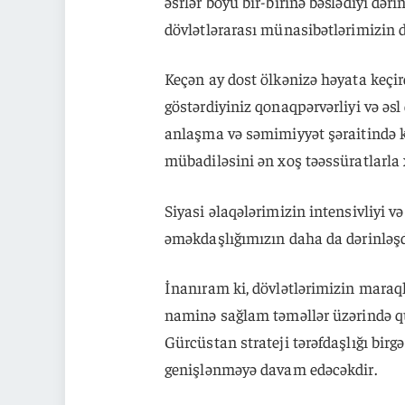
əsrlər boyu bir-birinə bəslədiyi dər
dövlətlərarası münasibətlərimizin 
Keçən ay dost ölkənizə həyata keçird
göstərdiyiniz qonaqpərvərliyi və əsl
anlaşma və səmimiyyət şəraitində 
mübadiləsini ən xoş təəssüratlarla 
Siyasi əlaqələrimizin intensivliyi 
əməkdaşlığımızın daha da dərinləşdi
İnanıram ki, dövlətlərimizin maraq
naminə sağlam təməllər üzərində q
Gürcüstan strateji tərəfdaşlığı bi
genişlənməyə davam edəcəkdir.