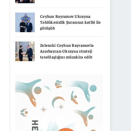
Ceyhun Bayramov Ukrayna
Təhlükəsizlik Şurasının katibi ilə
görüşüb
Zelenski Ceyhun Bayramovla
Azərbaycan-Ukrayna strateji
tərəfdaşlığını müzakirə edib