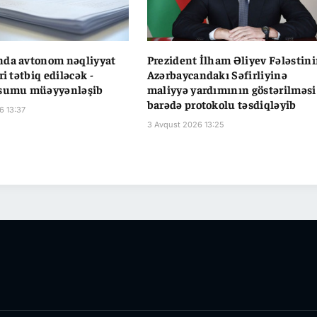
nda avtonom nəqliyyat
Prezident İlham Əliyev Fələstin
ri tətbiq ediləcək -
Azərbaycandakı Səfirliyinə
üsumu müəyyənləşib
maliyyə yardımının göstərilməsi
barədə protokolu təsdiqləyib
6 13:37
3 Avqust 2026 13:25