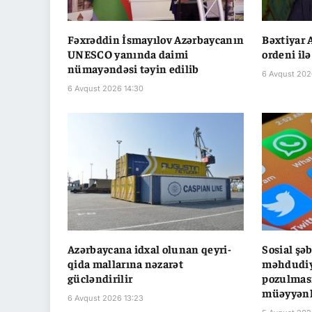
Fəxrəddin İsmayılov Azərbaycanın
Bəxtiyar 
UNESCO yanında daimi
ordeni ilə
nümayəndəsi təyin edilib
6 Avqust 202
6 Avqust 2026 14:30
Azərbaycana idxal olunan qeyri-
Sosial şə
qida mallarına nəzarət
məhdudiyy
gücləndirilir
pozulması
müəyyənl
6 Avqust 2026 13:23