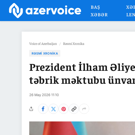
BAŞ
XƏ
XƏBƏR
LE
Voice of Azerbaijan
/
Rəsmi Xronika
RƏSMI XRONIKA
Prezident İlham Əliy
təbrik məktubu ünva
26 May 2026 11:10