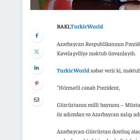
BAKI,
TurkicWorld
Azərbaycan Respublikasının Prezid
Kavelaşviliyə məktub ünvanlayıb.
TurkicWorld
xəbər verir ki, məktu
"Hörmətli cənab Prezident,
Gürcüstanın milli bayramı – Müstəq
öz adımdan və Azərbaycan xalqı ad
Azərbaycan-Gürcüstan dostluq əlaq