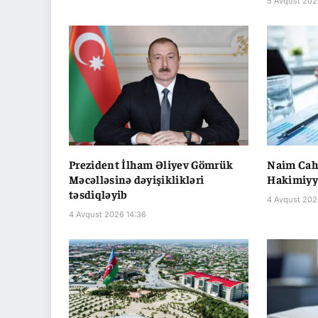
5 Avqust 202
Prezident İlham Əliyev Gömrük
Naim Cahi
Məcəlləsinə dəyişiklikləri
Hakimiyyə
təsdiqləyib
4 Avqust 202
4 Avqust 2026 14:36