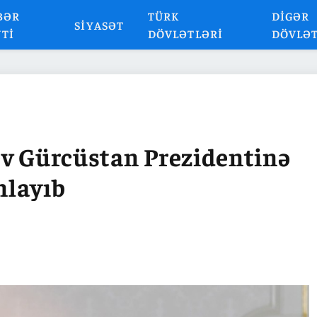
BƏR
TÜRK
DIGƏR
SIYASƏT
NTI
DÖVLƏTLƏRI
DÖVLƏ
ev Gürcüstan Prezidentinə
nlayıb