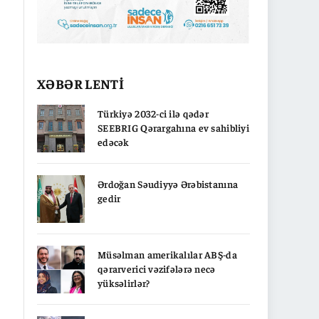
XƏBƏR LENTİ
Türkiyə 2032-ci ilə qədər
SEEBRIG Qərargahına ev sahibliyi
edəcək
Ərdoğan Səudiyyə Ərəbistanına
gedir
Müsəlman amerikalılar ABŞ-da
qərarverici vəzifələrə necə
yüksəlirlər?