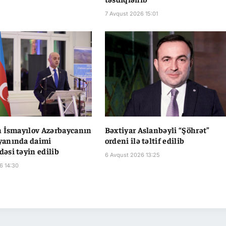
7 Avqust 2026 15:01
 İsmayılov Azərbaycanın
Bəxtiyar Aslanbəyli “Şöhrət”
anında daimi
ordeni ilə təltif edilib
si təyin edilib
6 Avqust 2026 13:25
6 14:30