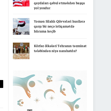
qaydaları qəbul etməkdən başqa
yol yoxdur
Yəmən Silahlı Qüvvələri husilərə
qarşı bir neçə istiqamətdə
hücuma keçib
Körfəz ölkələri Tehranın təzminat
tələbindən niyə narahatdır?
py
nk