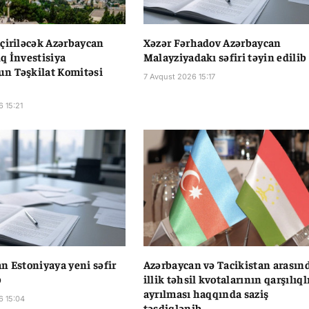
çiriləcək Azərbaycan
Xəzər Fərhadov Azərbaycan
q İnvestisiya
Malayziyadakı səfiri təyin edilib
n Təşkilat Komitəsi
7 Avqust 2026 15:17
6 15:21
n Estoniyaya yeni səfir
Azərbaycan və Tacikistan arasın
b
illik təhsil kvotalarının qarşılıql
ayrılması haqqında saziş
6 15:04
təsdiqlənib