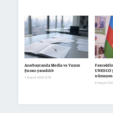
Azərbaycanda Media və Yayım
Fəxrəddin
Şurası yaradılıb
UNESCO y
nümayəndə
7 Avqust 2026 13:18
6 Avqust 202