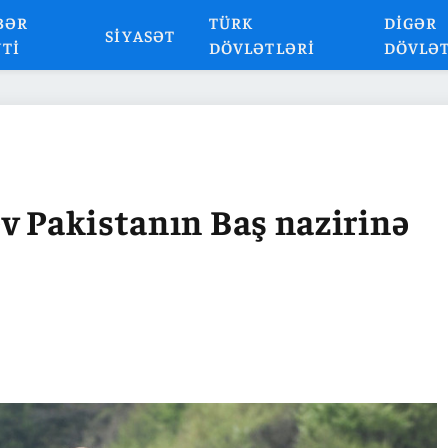
BƏR
TÜRK
DIGƏR
SIYASƏT
NTI
DÖVLƏTLƏRI
DÖVLƏ
v Pakistanın Baş nazirinə