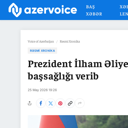
BAŞ
XƏ
XƏBƏR
LE
Voice of Azerbaijan
/
Rəsmi Xronika
RƏSMI XRONIKA
Prezident İlham Əliye
başsağlığı verib
25 May 2026 19:26