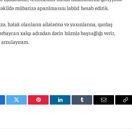
 şəkildə mübarizə aparılmasını labüd hesab edirik.
izə, həlak olanların ailələrinə və yaxınlarına, qardaş
rbaycan xalqı adından dərin hüznlə başsağlığı verir,
 arzulayıram.
cebook
Twitter
Pinterest
LinkedIn
Tumblr
Email
Co
Li