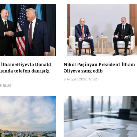
 İlham Əliyevlə Donald
Nikol Paşinyan Prezident İlham
sında telefon danışığı
Əliyevə zəng edib
8 Avqust 2026 12:32
6 19:29