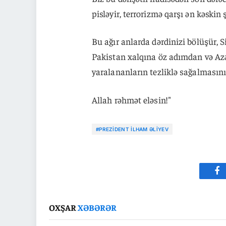
pisləyir, terrorizmə qarşı ən kəskin
Bu ağır anlarda dərdinizi bölüşür, S
Pakistan xalqına öz adımdan və Azə
yaralananların tezliklə sağalmasını
Allah rəhmət eləsin!"
#PREZIDENT İLHAM ƏLIYEV
Fa
OXŞAR
XƏBƏRƏR