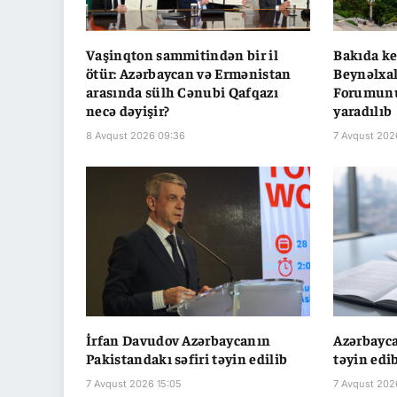
Vaşinqton sammitindən bir il
Bakıda ke
ötür: Azərbaycan və Ermənistan
Beynəlxal
arasında sülh Cənubi Qafqazı
Forumunu
necə dəyişir?
yaradılıb
8 Avqust 2026 09:36
7 Avqust 202
İrfan Davudov Azərbaycanın
Azərbayca
Pakistandakı səfiri təyin edilib
təyin edi
7 Avqust 2026 15:05
7 Avqust 202