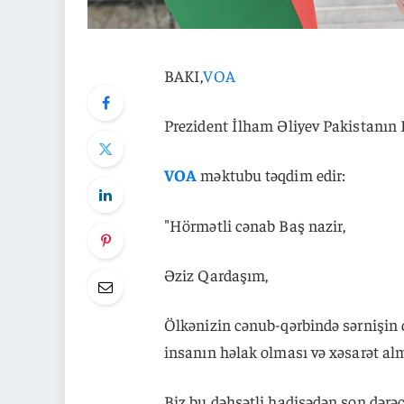
BAKI,
VOA
Prezident İlham Əliyev Pakistanın B
VOA
məktubu təqdim edir:
"Hörmətli cənab Baş nazir,
Əziz Qardaşım,
Ölkənizin cənub-qərbində sərnişin q
insanın həlak olması və xəsarət alm
Biz bu dəhşətli hadisədən son dərəc