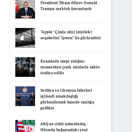
Prezident İlham Əliyev Donald
Trampa məktub ünvanlayıb
"Apple" Çində süni intellekt
rəqabətini "Qwen" ilə gücləndirir
Kanadada meşə yanğını
nəzarətdən çıxıb, minlərlə sakin
təxliyə edilir
Serbiya və Ukrayna liderləri
iqtisadi əməkdaşlığı
gücləndirmək barədə razılığa
gəliblər
ABŞ-yə ciddi xəbərdarlıq -
Hörmüz boğazındakı yeni