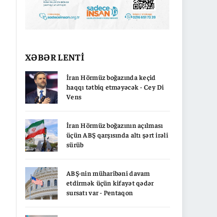
XƏBƏR LENTİ
İran Hörmüz boğazında keçid
haqqı tətbiq etməyəcək - Cey Di
Vens
İran Hörmüz boğazının açılması
üçün ABŞ qarşısında altı şərt irəli
sürüb
ABŞ-nin müharibəni davam
etdirmək üçün kifayət qədər
sursatı var - Pentaqon