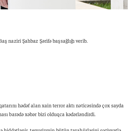
aş naziri Şahbaz Şərifə başsağlığı verib.
atarını hədəf alan xain terror aktı nəticəsində çox sayda
ası barədə xəbər bizi olduqca kədərləndirdi.
ə hiddətlənir, terrorizmin bütün təzahürlərini qətiyyətlə