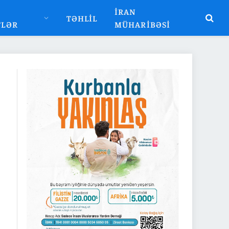
İRAN
TƏHLIL
TLƏR
MÜHARIBƏSI