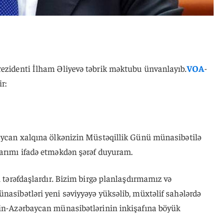
rezidenti İlham Əliyevə təbrik məktubu ünvanlayıb.
VOA
-
r:
baycan xalqına ölkənizin Müstəqillik Günü münasibətilə
larımı ifadə etməkdən şərəf duyuram.
i tərəfdaşlardır. Bizim birgə planlaşdırmamız və
nasibətləri yeni səviyyəyə yüksəlib, müxtəlif sahələrdə
Çin-Azərbaycan münasibətlərinin inkişafına böyük