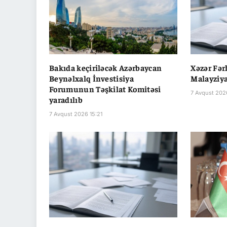
Bakıda keçiriləcək Azərbaycan
Xəzər Fə
Beynəlxalq İnvestisiya
Malayziya
Forumunun Təşkilat Komitəsi
7 Avqust 2026
yaradılıb
7 Avqust 2026 15:21