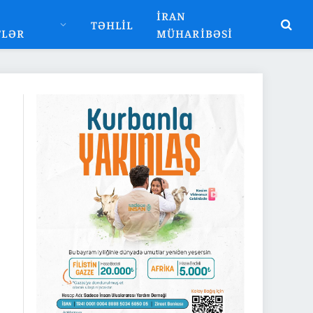
İRAN
TƏHLIL
TLƏR
MÜHARIBƏSI