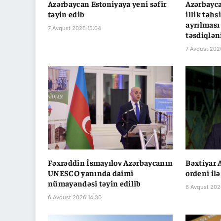
Azərbaycan Estoniyaya yeni səfir
Azərbayca
təyin edib
illik təhs
ayrılması
7 Avqust 2026 15:04
təsdiqlən
7 Avqust 202
Fəxrəddin İsmayılov Azərbaycanın
Bəxtiyar 
UNESCO yanında daimi
ordeni ilə
nümayəndəsi təyin edilib
6 Avqust 202
6 Avqust 2026 14:30