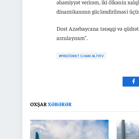
əhəmiyyət verirəm, iki ölkənin xalql
dinamikasının gücləndirilməsi üçün
Dost Azərbaycana tərəqqi və qüdrət
arzulayıram".
#PREZIDENT İLHAM ƏLIYEV
Fa
OXŞAR
XƏBƏRƏR