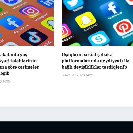
bəkələrdə yaş
Uşaqların sosial şəbəkə
əti tələblərinin
platformalarında qeydiyyatı ilə
na görə cərimələr
bağlı dəyişikliklər təsdiqlənib
əşib
5 Avqust 2026 14:12
6 14:15