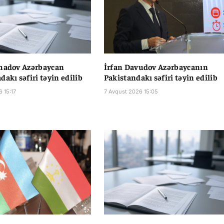
rhadov Azərbaycan
İrfan Davudov Azərbaycanın
dakı səfiri təyin edilib
Pakistandakı səfiri təyin edilib
 15:17
7 Avqust 2026 15:05