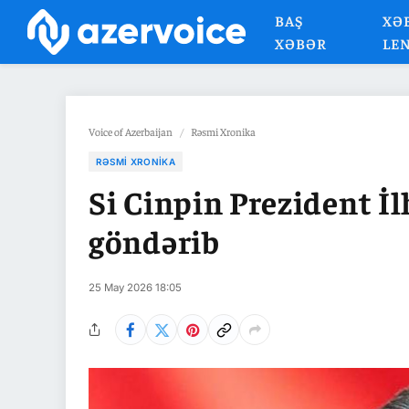
BAŞ
XƏ
XƏBƏR
LE
Voice of Azerbaijan
/
Rəsmi Xronika
RƏSMI XRONIKA
Si Cinpin Prezident 
göndərib
25 May 2026 18:05