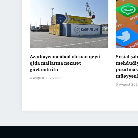
Azərbaycana idxal olunan qeyri-
Sosial şə
qida mallarına nəzarət
məhdudiyy
gücləndirilir
pozulması
müəyyənl
6 Avqust 2026 13:23
5 Avqust 202