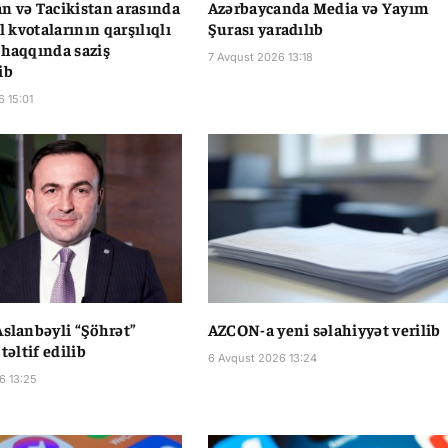
n və Tacikistan arasında
Azərbaycanda Media və Yayım
il kvotalarının qarşılıqlı
Şurası yaradılıb
 haqqında saziş
7 Avqust 2026 13:18
ib
6 15:01
Aslanbəyli “Şöhrət”
AZCON-a yeni səlahiyyət verilib
 təltif edilib
6 Avqust 2026 13:24
6 13:25