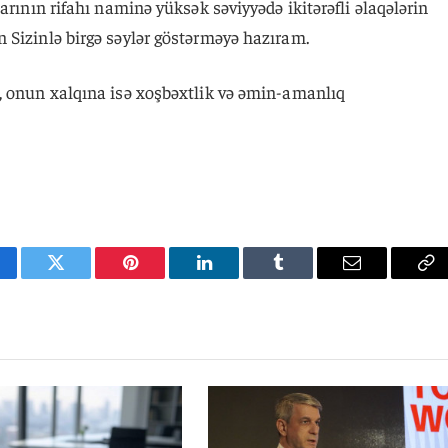
arının rifahı naminə yüksək səviyyədə ikitərəfli əlaqələrin
 Sizinlə birgə səylər göstərməyə hazıram.
, onun xalqına isə xoşbəxtlik və əmin-amanlıq
cebook
Twitter
Pinterest
LinkedIn
Tumblr
Email
Co
Li