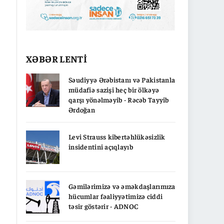
XƏBƏR LENTİ
Səudiyyə Ərəbistanı və Pakistanla
müdafiə sazişi heç bir ölkəyə
qarşı yönəlməyib - Rəcəb Tayyib
Ərdoğan
Levi Strauss kibertəhlükəsizlik
insidentini açıqlayıb
Gəmilərimizə və əməkdaşlarımıza
hücumlar fəaliyyətimizə ciddi
təsir göstərir - ADNOC