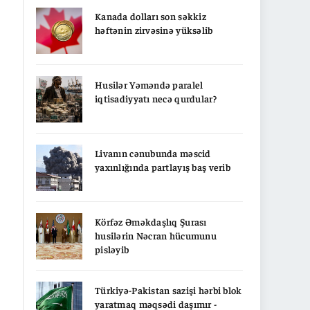
Kanada dolları son səkkiz
həftənin zirvəsinə yüksəlib
Husilər Yəməndə paralel
iqtisadiyyatı necə qurdular?
Livanın cənubunda məscid
yaxınlığında partlayış baş verib
Körfəz Əməkdaşlıq Şurası
husilərin Nəcran hücumunu
pisləyib
Türkiyə-Pakistan sazişi hərbi blok
yaratmaq məqsədi daşımır -