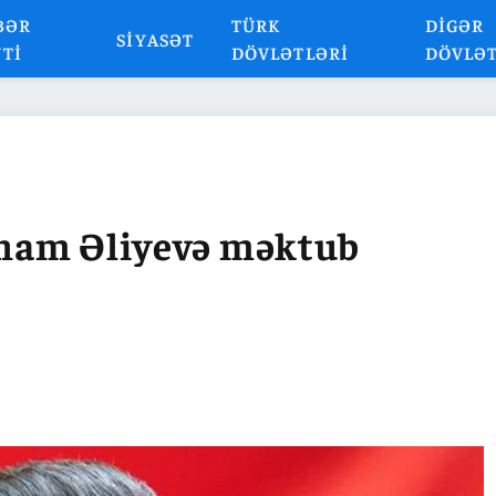
BƏR
TÜRK
DIGƏR
SIYASƏT
NTI
DÖVLƏTLƏRI
DÖVLƏ
İlham Əliyevə məktub