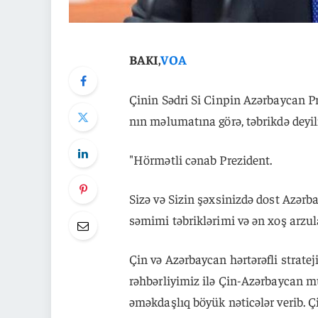
BAKI,
VOA
Çinin Sədri Si Cinpin Azərbaycan P
nın məlumatına görə, təbrikdə deyili
"Hörmətli cənab Prezident.
Sizə və Sizin şəxsinizdə dost Azər
səmimi təbriklərimi və ən xoş arzu
Çin və Azərbaycan hərtərəfli stratej
rəhbərliyimiz ilə Çin-Azərbaycan mü
əməkdaşlıq böyük nəticələr verib. 