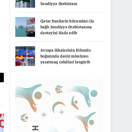
Səudiyyə Ərəbistanı
Qətər husilərin hücumları ilə
bağlı Səudiyyə Ərəbistanına
dəstəyini ifadə edib
Avropa ölkələrinin Hörmüz
boğazında dəniz missiyası
yaratmaq cəhdləri ləngiyib
py
nk