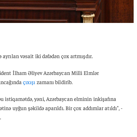
ayrılan vəsait iki dəfədən çox artmışdır.
zident İlham Əliyev Azərbaycan Milli Elmlər
ğıncağında
çıxışı
zamanı bildirib.
 istiqamətdə, yəni, Azərbaycan elminin inkişafına
tinə uyğun şəkildə aparıldı. Bir çox addımlar atıldı", -
.