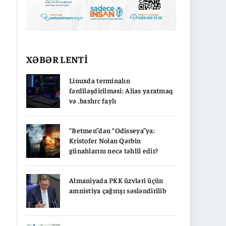
XƏBƏR LENTİ
Linuxda terminalın
fərdiləşdirilməsi: Alias yaratmaq
və .bashrc faylı
“Betmen”dən “Odisseya”ya:
Kristofer Nolan Qərbin
günahlarını necə təhlil edir?
Almaniyada PKK üzvləri üçün
amnistiya çağırışı səsləndirilib