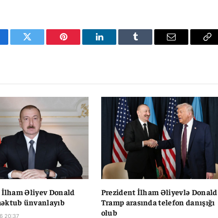
cebook
Twitter
Pinterest
LinkedIn
Tumblr
Email
Co
Li
 İlham Əliyev Donald
Prezident İlham Əliyevlə Donald
əktub ünvanlayıb
Tramp arasında telefon danışığı
olub
6 20:37