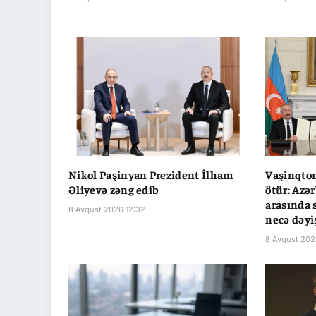
Nikol Paşinyan Prezident İlham
Vaşinqton
Əliyevə zəng edib
ötür: Azə
arasında 
8 Avqust 2026 12:32
necə dəyi
8 Avqust 202