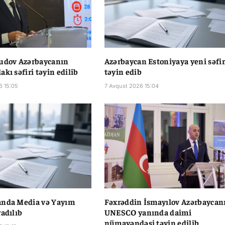
vudov Azərbaycanın
Azərbaycan Estoniyaya yeni səfir
kı səfiri təyin edilib
təyin edib
6 15:05
7 Avqust 2026 15:04
anda Media və Yayım
Fəxrəddin İsmayılov Azərbaycan
radılıb
UNESCO yanında daimi
nümayəndəsi təyin edilib