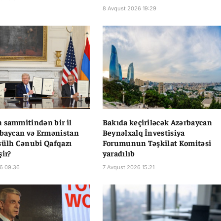
8 Avqust 2026 19:29
 sammitindən bir il
Bakıda keçiriləcək Azərbaycan
rbaycan və Ermənistan
Beynəlxalq İnvestisiya
sülh Cənubi Qafqazı
Forumunun Təşkilat Komitəsi
şir?
yaradılıb
6 09:36
7 Avqust 2026 15:21