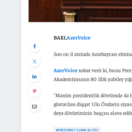
BAKI,
AzerVoice
Son on il ərzində Azərbaycan elminə 
AzerVoice
xəbər verir ki, bunu Pre
Akademiyasının 80 illik yubiley yı
"Mənim prezidentlik dövrümdə də bu
göstərilən diqqət Ulu Öndərin siyasə
deyə dövlətimizin başçısı əlavə edib
#PREZIDENT İLHAM ƏLIYEV