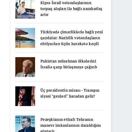
Kiprə İsrail vətəndaşlarının
torpaq alışları ilə bağlı narahatlıq
artır
Türkiyədə çimərliklərlə bağlı yeni
qaydalar: Nazirlik vətəndaşların
ehtiyacları üçün hərəkətə keçdi
Pakistan müsəlman ölkələrini
İsrailə qarşı birləşməyə çağırıb
Üç prezidentin mirası - Trampın
siyasi “genləri” haradan gəlir?
Pezeşkianın etirafı Tehranın
manevr imkanlarının daraldığını
göstərir