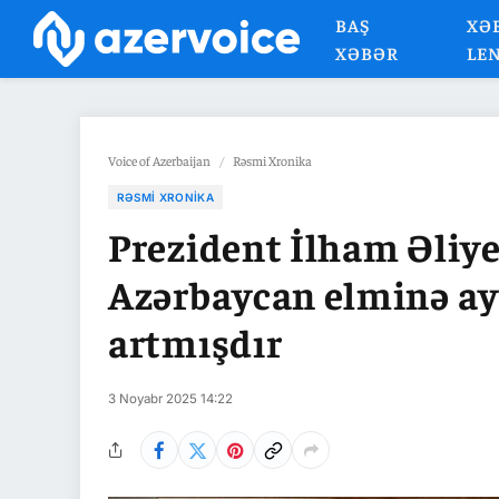
BAŞ
XƏ
XƏBƏR
LE
Voice of Azerbaijan
/
Rəsmi Xronika
RƏSMI XRONIKA
Prezident İlham Əliyev
Azərbaycan elminə ayr
artmışdır
3 Noyabr 2025 14:22