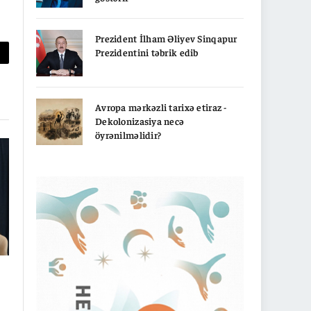
Prezident İlham Əliyev Sinqapur
Prezidentini təbrik edib
py
nk
Avropa mərkəzli tarixə etiraz -
Dekolonizasiya necə
öyrənilməlidir?