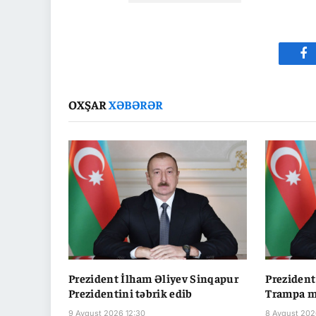
Fa
OXŞAR
XƏBƏRƏR
Prezident İlham Əliyev Sinqapur
Prezident
Prezidentini təbrik edib
Trampa m
9 Avqust 2026 12:30
8 Avqust 202