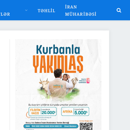
İRAN
TƏHLIL
TLƏR
MÜHARIBƏSI