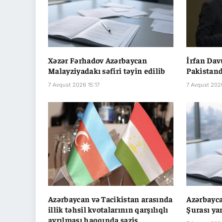
Xəzər Fərhadov Azərbaycan
İrfan Da
Malayziyadakı səfiri təyin edilib
Pakistanda
7 Avqust 2026 15:17
7 Avqust 202
Azərbaycan və Tacikistan arasında
Azərbayc
illik təhsil kvotalarının qarşılıqlı
Şurası ya
ayrılması haqqında saziş