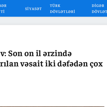
BƏR
TÜRK
DIGƏR
SIYASƏT
NTI
DÖVLƏTLƏRI
DÖVLƏ
: Son on il ərzində
ılan vəsait iki dəfədən çox