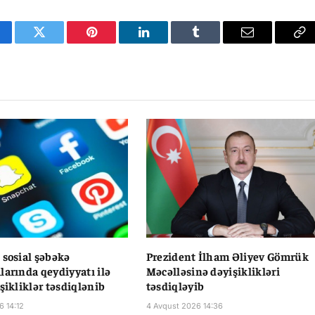
cebook
Twitter
Pinterest
LinkedIn
Tumblr
Email
Co
Li
 sosial şəbəkə
Prezident İlham Əliyev Gömrük
larında qeydiyyatı ilə
Məcəlləsinə dəyişiklikləri
şikliklər təsdiqlənib
təsdiqləyib
6 14:12
4 Avqust 2026 14:36