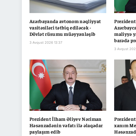
Azərbayanda avtonom nəqliyyat
Prezident
vasitəsiləri tətbiq ediləcək -
Azərbayca
Dövlət rüsumu müəyyənləşib
maliyyə y
barədə pr
3 Avqust 2026 13:37
3 Avqust 202
Prezident İlham Əliyev Nəriman
Prezident
Həsənzadənin vəfatı ilə əlaqədar
xanım Me
paylaşım edib
Həsənzadə