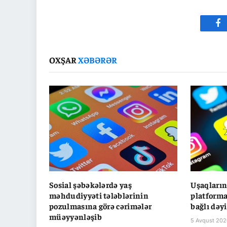
Fa
OXŞAR
XƏBƏRƏR
Sosial şəbəkələrdə yaş
Uşaqların
məhdudiyyəti tələblərinin
platforma
pozulmasına görə cərimələr
bağlı dəyi
müəyyənləşib
5 Avqust 202