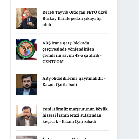
Rəcəb Tayyib Ərdoğan FETÖ üzvü
Burkay Karatepedən şikayətçi
olub
ABŞ İrana qarşı blokada
çərçivəsində yönləndirilən
gəmilərin sayını 48-ə çatdırıb -
CENTCOM
ABŞ öhdəliklərinə qayıtmalıdır -
Kazım Qəribabadi
Yeni Hörmüz marşrutunun böyük
hissəsi İranın ərazi sularından
keçəcək - Kazım Qəribabadi