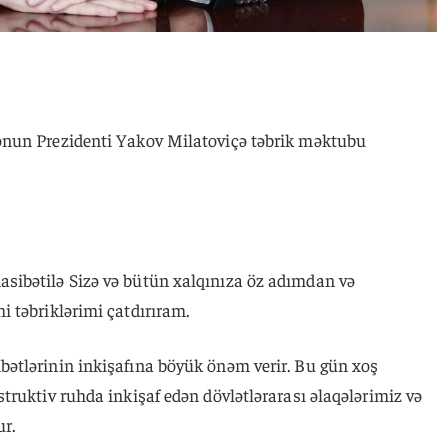
nun Prezidenti Yakov Milatoviçə təbrik məktubu
ibətilə Sizə və bütün xalqınıza öz adımdan və
 təbriklərimi çatdırıram.
ətlərinin inkişafına böyük önəm verir. Bu gün xoş
ruktiv ruhda inkişaf edən dövlətlərarası əlaqələrimiz və
r.