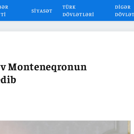
BƏR
TÜRK
DIGƏR
SIYASƏT
NTI
DÖVLƏTLƏRI
DÖVLƏ
yev Monteneqronun
edib