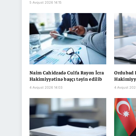
5 Avqust 2026 14:15
Naim Cahidzadə Culfa Rayon İcra
Ordubad 
Hakimiyyətinə başçı təyin edilib
Hakimiyyə
4 Avqust 2026 14:03
4 Avqust 202