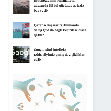
İndoneziyanın Halmahera
adasında 5,5 bal gücündə zəlzələ
baş verib
Qətərin Baş naziri Əmmanda
Şərqi Qüdslə bağlı keçirilən iclasa
qatılıb
Google süni intellekt
rəhbərliyində geniş dəyişikliklər
edib