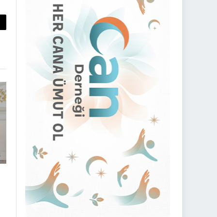
py
nk