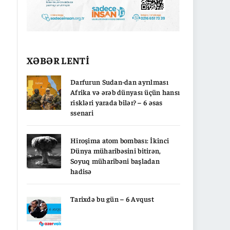
XƏBƏR LENTİ
Darfurun Sudan-dan ayrılması
Afrika və ərəb dünyası üçün hansı
riskləri yarada bilər? – 6 əsas
ssenari
Hiroşima atom bombası: İkinci
Dünya müharibəsini bitirən,
Soyuq müharibəni başladan
hadisə
Tarixdə bu gün – 6 Avqust