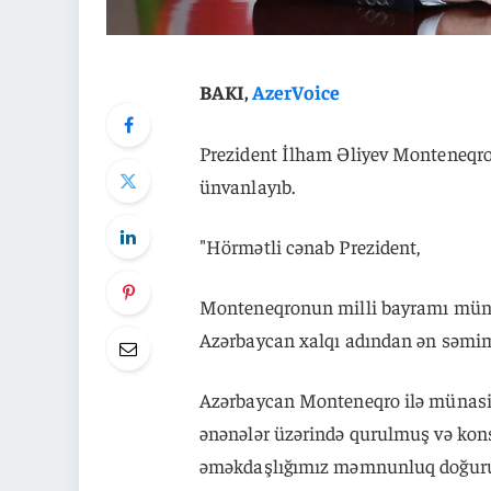
BAKI,
AzerVoice
Prezident İlham Əliyev Monteneqro
ünvanlayıb.
"Hörmətli cənab Prezident,
Monteneqronun milli bayramı münas
Azərbaycan xalqı adından ən səmimi
Azərbaycan Monteneqro ilə münasib
ənənələr üzərində qurulmuş və konst
əməkdaşlığımız məmnunluq doğuru