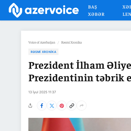
BAŞ
XƏ
XƏBƏR
LE
Voice of Azerbaijan
/
Rəsmi Xronika
RƏSMI XRONIKA
Prezident İlham Əli
Prezidentinin təbrik 
13 İyul 2025 11:37