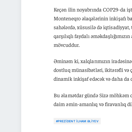
Keçən ilin noyabrında COP29-da işt
Monteneqro əlaqələrinin inkişafı b
sahələrdə, xüsusilə də iqtisadiyyat,
qarşılıqlı faydalı əməkdaşlığımızın
mövcuddur.
Əminəm ki, xalqlarımızın iradəsinə 
dostluq münasibətləri, ikitərəfli v
dinamik inkişaf edəcək və daha da d
Bu əlamətdar gündə Sizə möhkəm can
daim əmin-amanlıq və firavanlıq di
#PREZIDENT İLHAM ƏLIYEV