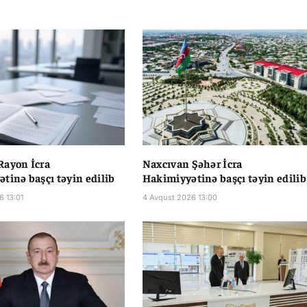
Rayon İcra
Naxcıvan Şəhər İcra
tinə başçı təyin edilib
Hakimiyyətinə başçı təyin edilib
6 13:01
4 Avqust 2026 13:00