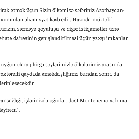
irak etmək üçün Sizin ölkəmizə səfəriniz Azərbaycan-
axımından əhəmiyyət kəsb edir. Hazırda müxtəlif
 turizm, sərməyə qoyuluşu və digər istiqamətlər üzrə
 əhatə dairəsinin genişləndirilməsi üçün yaxşı imkanlar
uyğun olaraq birgə səylərimizlə ölkələrimiz arasında
ə çoxtərəfli qaydada əməkdaşlığımız bundan sonra da
ərinləşəcəkdir.
sağlığı, işlərinizdə uğurlar, dost Monteneqro xalqına
ləyirəm".