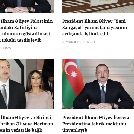
 İlham Əliyev Fələstinin
Prezident İlham Əliyev “Yeni
ndakı Səfirliyinə
Səngəçal” yarımstansiyasının
ardımının göstərilməsi
açılışında iştirak edib
otokolu təsdiqləyib
3 Avqust 2026 12:08
6 13:25
 İlham Əliyev və Birinci
Prezident İlham Əliyev İsveçrə
hriban Əliyeva Nəriman
Prezidentinə təbrik məktubu
nin vəfatı ilə bağlı
ünvanlayıb