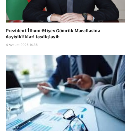
Prezident İlham Əliyev Gömrük Məcəlləsinə
dəyişiklikləri təsdiqləyib
4 Avqust 2026 14:36