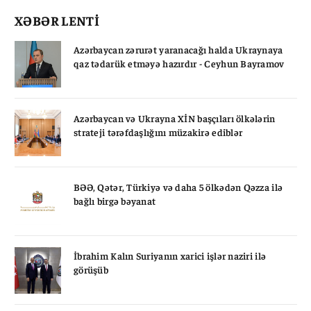
XƏBƏR LENTİ
Azərbaycan zərurət yaranacağı halda Ukraynaya
qaz tədarük etməyə hazırdır - Ceyhun Bayramov
Azərbaycan və Ukrayna XİN başçıları ölkələrin
strateji tərəfdaşlığını müzakirə ediblər
BƏƏ, Qətər, Türkiyə və daha 5 ölkədən Qəzza ilə
bağlı birgə bəyanat
İbrahim Kalın Suriyanın xarici işlər naziri ilə
görüşüb