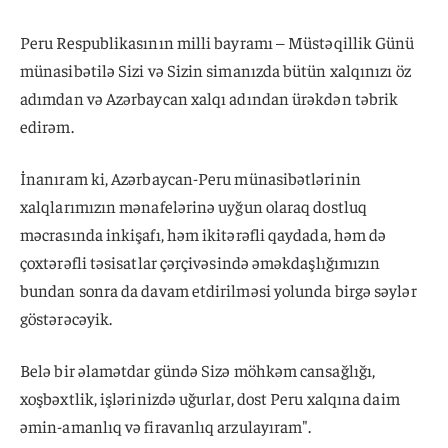
Peru Respublikasının milli bayramı – Müstəqillik Günü
münasibətilə Sizi və Sizin simanızda bütün xalqınızı öz
adımdan və Azərbaycan xalqı adından ürəkdən təbrik
edirəm.
İnanıram ki, Azərbaycan-Peru münasibətlərinin
xalqlarımızın mənafelərinə uyğun olaraq dostluq
məcrasında inkişafı, həm ikitərəfli qaydada, həm də
çoxtərəfli təsisatlar çərçivəsində əməkdaşlığımızın
bundan sonra da davam etdirilməsi yolunda birgə səylər
göstərəcəyik.
Belə bir əlamətdar gündə Sizə möhkəm cansağlığı,
xoşbəxtlik, işlərinizdə uğurlar, dost Peru xalqına daim
əmin-amanlıq və firavanlıq arzulayıram".