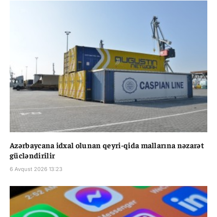
Azərbaycana idxal olunan qeyri-qida mallarına nəzarət
gücləndirilir
6 Avqust 2026 13:23