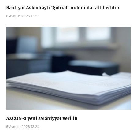
Bəxtiyar Aslanbəyli “Şöhrət” ordeni ilə təltif edilib
6 Avqust 2026 13:25
AZCON-a yeni səlahiyyət verilib
6 Avqust 2026 13:24