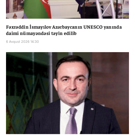
Fəxrəddin İsmayılov Azərbaycanın UNESCO yanında
daimi nümayəndəsi təyin edilib
6 Avqust 2026 14:30