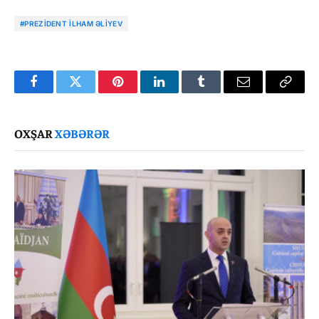
#PREZIDENT İLHAM ƏLIYEV
Facebook
Twitter
Pinterest
LinkedIn
Tumblr
Email
Copy
Link
OXŞAR
XƏBƏRƏR