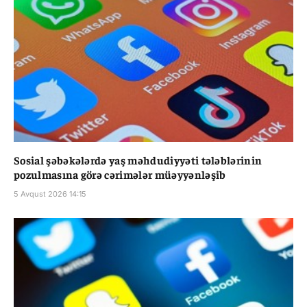
Sosial şəbəkələrdə yaş məhdudiyyəti tələblərinin
pozulmasına görə cərimələr müəyyənləşib
5 Avqust 2026 14:15