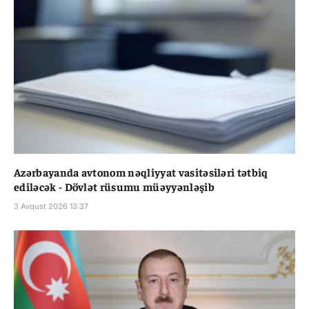
Azərbayanda avtonom nəqliyyat vasitəsiləri tətbiq
ediləcək - Dövlət rüsumu müəyyənləşib
3 Avqust 2026 13:37