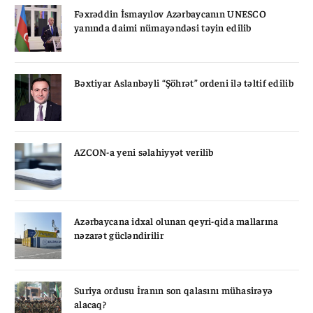
Fəxrəddin İsmayılov Azərbaycanın UNESCO
yanında daimi nümayəndəsi təyin edilib
Bəxtiyar Aslanbəyli “Şöhrət” ordeni ilə təltif edilib
AZCON-a yeni səlahiyyət verilib
Azərbaycana idxal olunan qeyri-qida mallarına
nəzarət gücləndirilir
Suriya ordusu İranın son qalasını mühasirəyə
alacaq?