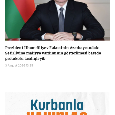
Prezident İlham Əliyev Fələstinin Azərbaycandakı
Səfirliyinə maliyyə yardımının göstərilməsi barədə
protokolu təsdiqləyib
3 Avqust 2026 13:25