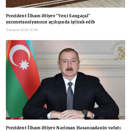
Prezident İlham Əliyev “Yeni Səngəçal”
yarımstansiyasının açılışında iştirak edib
3 Avqust 2026 12:08
Prezident İlham Əliyev Nəriman Həsənzadənin vəfatı