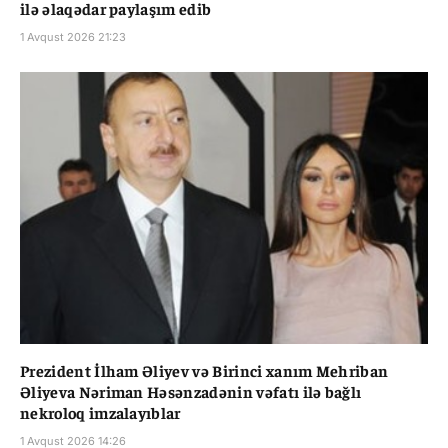
ilə əlaqədar paylaşım edib
1 Avqust 2026 21:23
Prezident İlham Əliyev və Birinci xanım Mehriban
Əliyeva Nəriman Həsənzadənin vəfatı ilə bağlı
nekroloq imzalayıblar
1 Avqust 2026 14:26