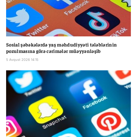
Sosial şəbəkələrdə yaş məhdudiyyəti tələblərinin
pozulmasına görə cərimələr müəyyənləşib
5 Avqust 2026 14:15