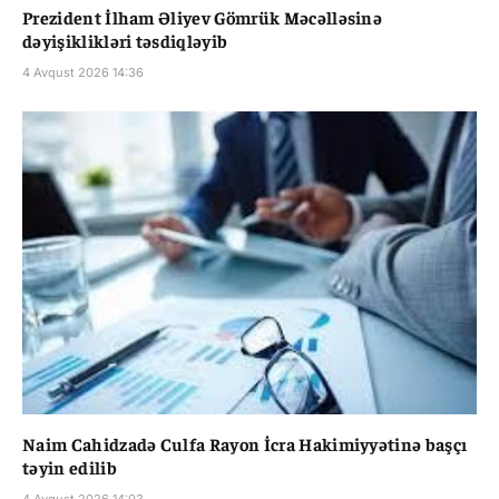
Prezident İlham Əliyev Gömrük Məcəlləsinə
dəyişiklikləri təsdiqləyib
4 Avqust 2026 14:36
Naim Cahidzadə Culfa Rayon İcra Hakimiyyətinə başçı
təyin edilib