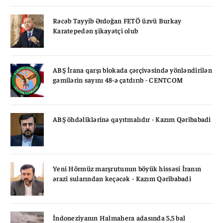
Rəcəb Tayyib Ərdoğan FETÖ üzvü Burkay
Karatepedən şikayətçi olub
ABŞ İrana qarşı blokada çərçivəsində yönləndirilən
gəmilərin sayını 48-ə çatdırıb - CENTCOM
ABŞ öhdəliklərinə qayıtmalıdır - Kazım Qəribabadi
Yeni Hörmüz marşrutunun böyük hissəsi İranın
ərazi sularından keçəcək - Kazım Qəribabadi
İndoneziyanın Halmahera adasında 5,5 bal