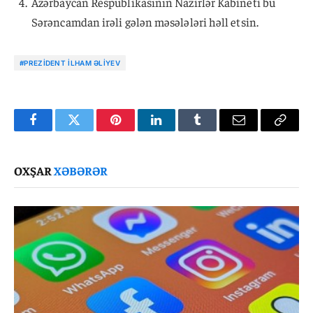
Azərbaycan Respublikasının Nazirlər Kabineti bu
Sərəncamdan irəli gələn məsələləri həll etsin.
#PREZIDENT İLHAM ƏLIYEV
Facebook
Twitter
Pinterest
LinkedIn
Tumblr
Email
Copy
Link
OXŞAR
XƏBƏRƏR