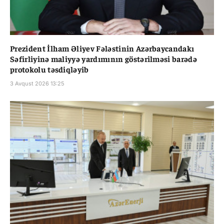
Prezident İlham Əliyev Fələstinin Azərbaycandakı
Səfirliyinə maliyyə yardımının göstərilməsi barədə
protokolu təsdiqləyib
3 Avqust 2026 13:25