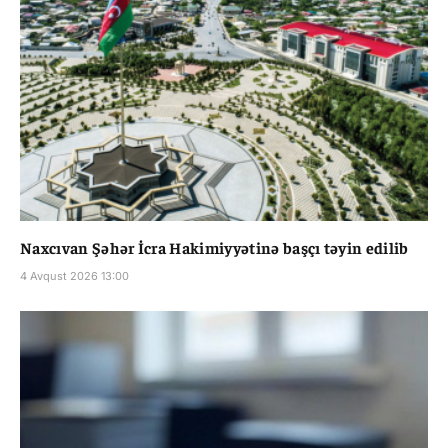
Naxcıvan Şəhər İcra Hakimiyyətinə başçı təyin edilib
4 Avqust 2026 13:00