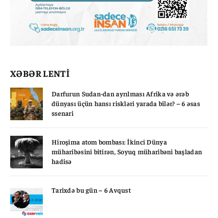
XƏBƏR LENTİ
Darfurun Sudan-dan ayrılması Afrika və ərəb
dünyası üçün hansı riskləri yarada bilər? – 6 əsas
ssenari
Hiroşima atom bombası: İkinci Dünya
müharibəsini bitirən, Soyuq müharibəni başladan
hadisə
Tarixdə bu gün – 6 Avqust