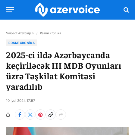
Voice of Azerbaijan
/
Rəsmi Xronika
RƏSMI XRONIKA
2025-ci ildə Azərbaycanda
keçiriləcək III MDB Oyunları
üzrə Təşkilat Komitəsi
yaradılıb
10 İyul 2024 17:57