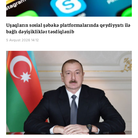
Uşaqların sosial şəbəkə platformalarında qeydiyyatı ilə
bağlı dəyişikliklər təsdiqlənib
5 Avqust 2026 14:12