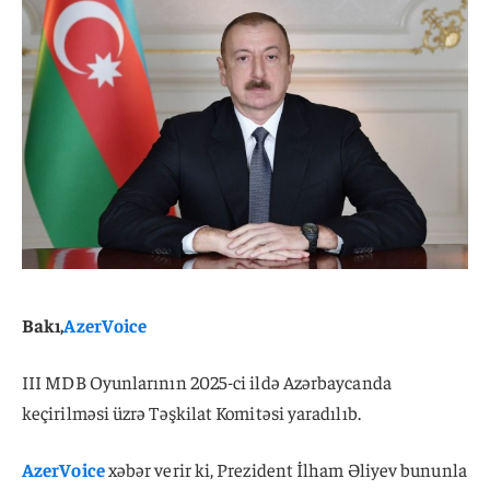
Bakı,
AzerVoice
III MDB Oyunlarının 2025-ci ildə Azərbaycanda
keçirilməsi üzrə Təşkilat Komitəsi yaradılıb.
AzerVoice
xəbər verir ki, Prezident İlham Əliyev bununla