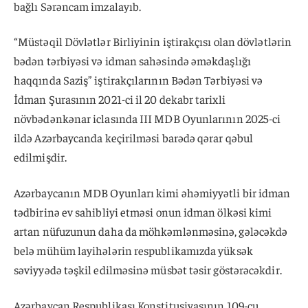
bağlı Sərəncam imzalayıb.
“Müstəqil Dövlətlər Birliyinin iştirakçısı olan dövlətlərin
bədən tərbiyəsi və idman sahəsində əməkdaşlığı
haqqında Saziş” iştirakçılarının Bədən Tərbiyəsi və
İdman Şurasının 2021-ci il 20 dekabr tarixli
növbədənkənar iclasında III MDB Oyunlarının 2025-ci
ildə Azərbaycanda keçirilməsi barədə qərar qəbul
edilmişdir.
Azərbaycanın MDB Oyunları kimi əhəmiyyətli bir idman
tədbirinə ev sahibliyi etməsi onun idman ölkəsi kimi
artan nüfuzunun daha da möhkəmlənməsinə, gələcəkdə
belə mühüm layihələrin respublikamızda yüksək
səviyyədə təşkil edilməsinə müsbət təsir göstərəcəkdir.
Azərbaycan Respublikası Konstitusiyasının 109-cu