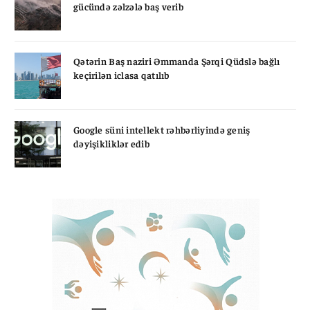
gücündə zəlzələ baş verib
Qətərin Baş naziri Əmmanda Şərqi Qüdslə bağlı
keçirilən iclasa qatılıb
Google süni intellekt rəhbərliyində geniş
dəyişikliklər edib