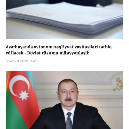
Azərbayanda avtonom nəqliyyat vasitəsiləri tətbiq
ediləcək - Dövlət rüsumu müəyyənləşib
3 Avqust 2026 13:37