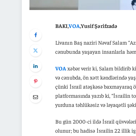
BAKI,
VOA
,Yusif Şərifzadə
Livanın Baş naziri Nəvaf Salam “A
cənubunda yaşayan insanlarla həmrə
VOA
xəbər verir ki, Salam bildirib ki
və cənubda, ön xətt kəndlərində y
çünki İsrail atəşkəsə baxmayaraq ö
platformasında yazıb ki, “İsrailin 
yurduna təhlükəsiz və ləyaqətli şək
Bu gün 2000-ci ildə İsrail qüvvəl
olunur; bu hadisə İsrailin 22 illik 