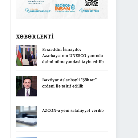
XƏBƏR LENTİ
Fəxrəddin İsmayılov
Azərbaycanın UNESCO yanında
daimi nümayəndəsi təyin edilib
Bəxtiyar Aslanbəyli “Şöhrət”
ordeni ilə təltif edilib
AZCON-a yeni səlahiyyət verilib