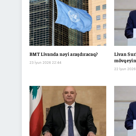
BMT Livanda nəyi araşdıracaq?
Livan Sur
mövqeyini
23 İyun 2026 22:44
22 İyun 2026