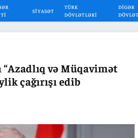
BƏR
TÜRK
DIGƏR
SIYASƏT
NTI
DÖVLƏTLƏRI
DÖVLƏ
m “Azadlıq və Müqavimət
lik çağırışı edib