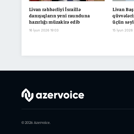
Livan rəhbərliyi İsraillə
Livan Baş 
danışıqların yeni raunduna
qüvvələri
hazırlığı müzakirə edib
üçün səyl
16 İyun 2026 19:03
15 İyun 2026 
© 2026 Azervoice.