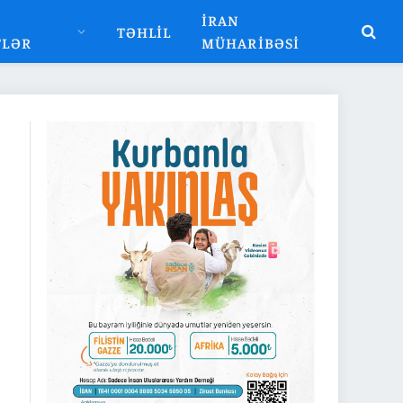
İRAN
TƏHLIL
TLƏR
MÜHARIBƏSI