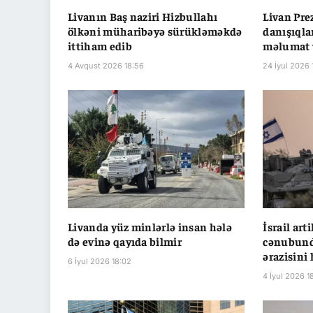
Livanın Baş naziri Hizbullahı
Livan Pre
ölkəni müharibəyə sürükləməkdə
danışıqla
ittiham edib
məlumat 
4 Avqust 2026 18:56
24 İyul 2026 
Livanda yüz minlərlə insan hələ
İsrail art
də evinə qayıda bilmir
cənubunda
ərazisini 
6 İyul 2026 18:02
4 İyul 2026 1