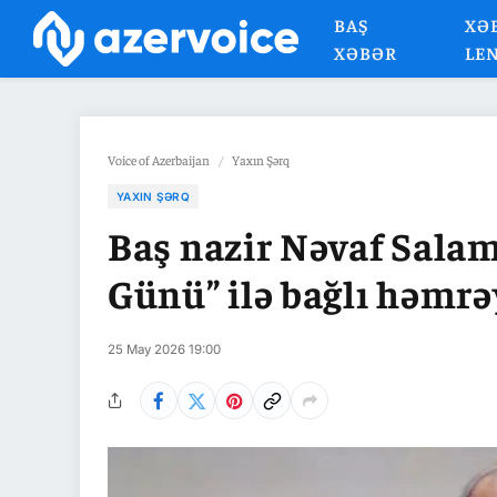
BAŞ
XƏ
XƏBƏR
LE
Voice of Azerbaijan
/
Yaxın Şərq
YAXIN ŞƏRQ
Baş nazir Nəvaf Sala
Günü” ilə bağlı həmrəy
25 May 2026 19:00