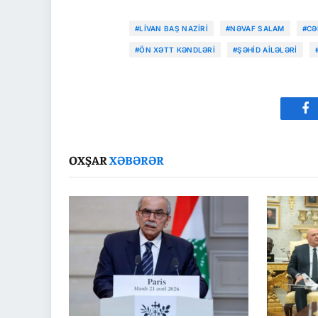
#LIVAN BAŞ NAZIRI
#NƏVAF SALAM
#CƏ
#ÖN XƏTT KƏNDLƏRI
#ŞƏHID AILƏLƏRI
Fa
OXŞAR
XƏBƏRƏR