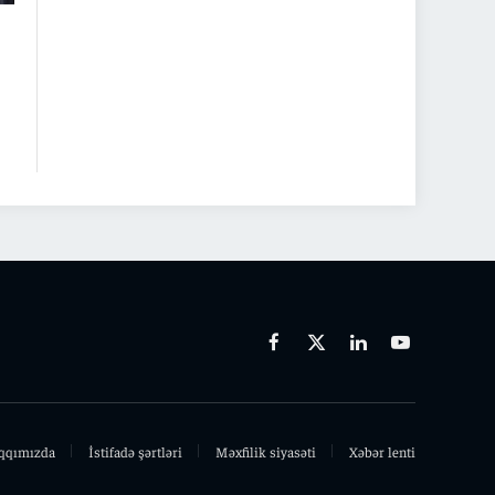
Facebook
X
Linkedin
Youtube
(Twitter)
qqımızda
İstifadə şərtləri
Məxfilik siyasəti
Xəbər lenti