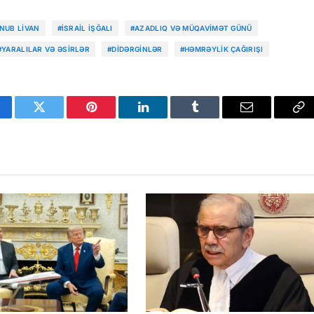
NUB LIVAN
#İSRAIL IŞĞALI
#AZADLIQ VƏ MÜQAVIMƏT GÜNÜ
#YARALILAR VƏ ƏSIRLƏR
#DIDƏRGINLƏR
#HƏMRƏYLIK ÇAĞIRIŞI
cebook
Twitter
Pinterest
LinkedIn
Tumblr
Email
Co
Li