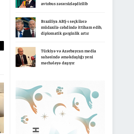
avtobus zərərsizləşdirilib
Braziliya ABŞ-ı seçkilərə
müdaxilə cəhdində ittiham edib,
diplomatik gərginlik artır
py
Türkiyə və Azərbaycan media
sahəsində əməkdaşlığı yeni
nk
mərhələyə daşıyır