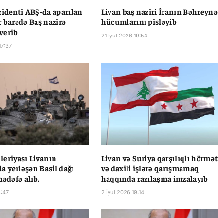
zidenti ABŞ-da aparılan
Livan baş naziri İranın Bəhreynə
r barədə Baş nazirə
hücumlarını pisləyib
verib
21 İyul 2026 19:54
17:37
illeriyası Livanın
Livan və Suriya qarşılıqlı hörmət
 yerləşən Basil dağı
və daxili işlərə qarışmamaq
hədəfə alıb.
haqqında razılaşma imzalayıb
8:47
2 İyul 2026 19:14