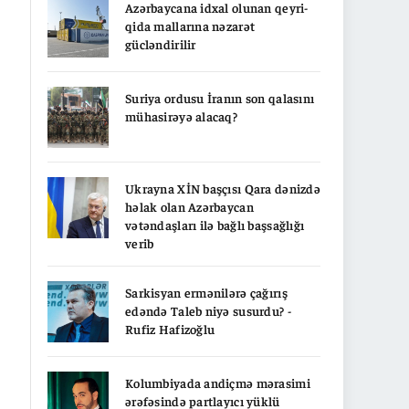
Azərbaycana idxal olunan qeyri-
qida mallarına nəzarət
gücləndirilir
Suriya ordusu İranın son qalasını
mühasirəyə alacaq?
Ukrayna XİN başçısı Qara dənizdə
həlak olan Azərbaycan
vətəndaşları ilə bağlı başsağlığı
verib
Sarkisyan ermənilərə çağırış
edəndə Taleb niyə susurdu? -
Rufiz Hafizoğlu
Kolumbiyada andiçmə mərasimi
ərəfəsində partlayıcı yüklü