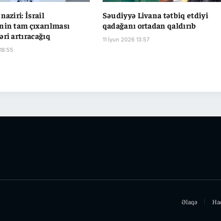
naziri: İsrail
Səudiyyə Livana tətbiq etdiyi
nin tam çıxarılması
qadağanı ortadan qaldırıb
əri artıracağıq
11 İyun 2026 13:57
18:55
Əlaqə
Ha