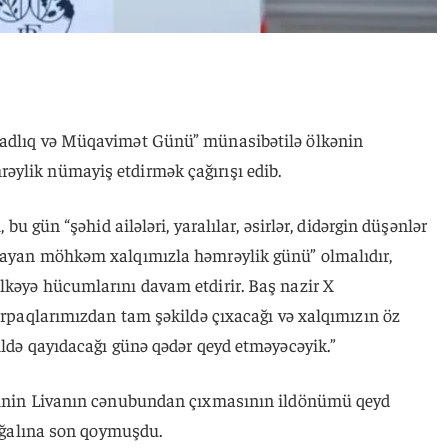
zadlıq və Müqavimət Günü” münasibətilə ölkənin
ylik nümayiş etdirmək çağırışı edib.
, bu gün “şəhid ailələri, yaralılar, əsirlər, didərgin düşənlər
aşayan möhkəm xalqımızla həmrəylik günü” olmalıdır,
lkəyə hücumlarını davam etdirir. Baş nazir X
torpaqlarımızdan tam şəkildə çıxacağı və xalqımızın öz
ildə qayıdacağı günə qədər qeyd etməyəcəyik.”
ərinin Livanın cənubundan çıxmasının ildönümü qeyd
işğalına son qoymuşdu.