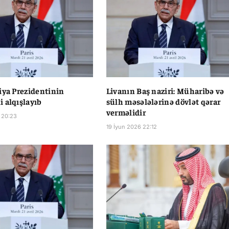
iya Prezidentinin
Livanın Baş naziri: Müharibə və
 alqışlayıb
sülh məsələlərinə dövlət qərar
verməlidir
 20:23
19 İyun 2026 22:12