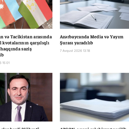
n və Tacikistan arasında
Azərbaycanda Media və Yayım
il kvotalarının qarşılıqlı
Şurası yaradılıb
 haqqında saziş
7 Avqust 2026 13:18
ib
6 15:01