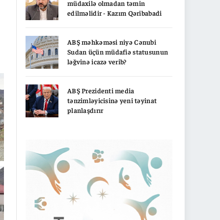
müdaxilə olmadan təmin
edilməlidir - Kazım Qəribabadi
ABŞ məhkəməsi niyə Cənubi
Sudan üçün müdafiə statusunun
ləğvinə icazə verib?
ABŞ Prezidenti media
tənzimləyicisinə yeni təyinat
planlaşdırır