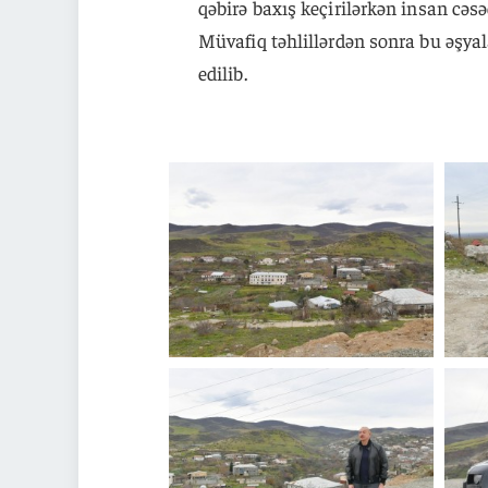
qəbirə baxış keçirilərkən insan cəs
Müvafiq təhlillərdən sonra bu əşya
edilib.