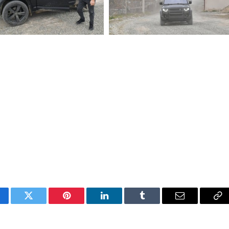
cebook
Twitter
Pinterest
LinkedIn
Tumblr
Email
Co
Li