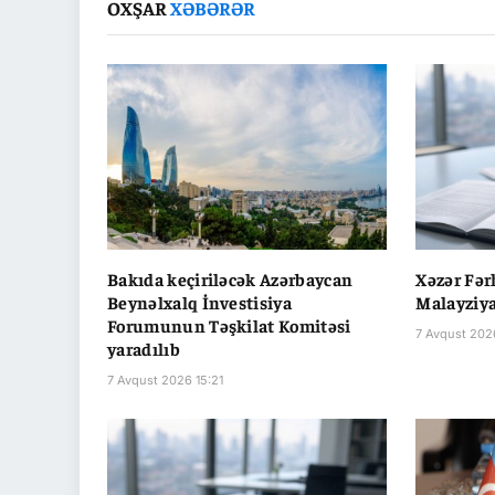
OXŞAR
XƏBƏRƏR
Bakıda keçiriləcək Azərbaycan
Xəzər Fə
Beynəlxalq İnvestisiya
Malayziya
Forumunun Təşkilat Komitəsi
7 Avqust 2026
yaradılıb
7 Avqust 2026 15:21