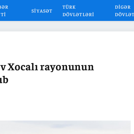
BƏR
TÜRK
DIGƏR
SIYASƏT
NTI
DÖVLƏTLƏRI
DÖVLƏ
ev Xocalı rayonunun
ub