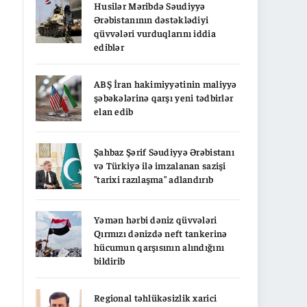
Husilər Məribdə Səudiyyə
Ərəbistanının dəstəklədiyi
qüvvələri vurduqlarını iddia
ediblər
ABŞ İran hakimiyyətinin maliyyə
şəbəkələrinə qarşı yeni tədbirlər
elan edib
Şahbaz Şərif Səudiyyə Ərəbistanı
və Türkiyə ilə imzalanan sazişi
"tarixi razılaşma" adlandırıb
Yəmən hərbi dəniz qüvvələri
Qırmızı dənizdə neft tankerinə
hücumun qarşısının alındığını
bildirib
Regional təhlükəsizlik xarici