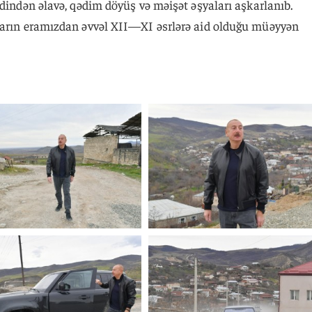
ədindən əlavə, qədim döyüş və məişət əşyaları aşkarlanıb.
ların eramızdan əvvəl XII—XI əsrlərə aid olduğu müəyyən