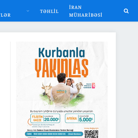
İRAN
TƏHLIL
TLƏR
MÜHARIBƏSI