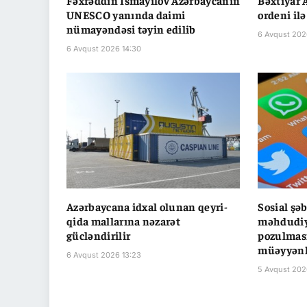
Fəxrəddin İsmayılov Azərbaycanın
Bəxtiyar 
UNESCO yanında daimi
ordeni ilə
nümayəndəsi təyin edilib
6 Avqust 202
6 Avqust 2026 14:30
Azərbaycana idxal olunan qeyri-
Sosial şə
qida mallarına nəzarət
məhdudiyy
gücləndirilir
pozulması
müəyyənl
6 Avqust 2026 13:23
5 Avqust 202