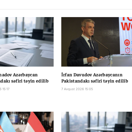
rhadov Azərbaycan
İrfan Davudov Azərbaycanın
dakı səfiri təyin edilib
Pakistandakı səfiri təyin edilib
 15:17
7 Avqust 2026 15:05