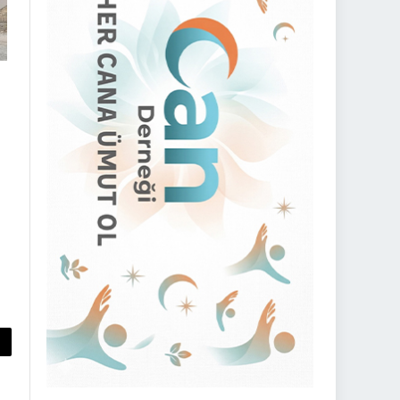
py
nk