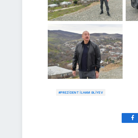
#PREZIDENT İLHAM ƏLIYEV
Fa