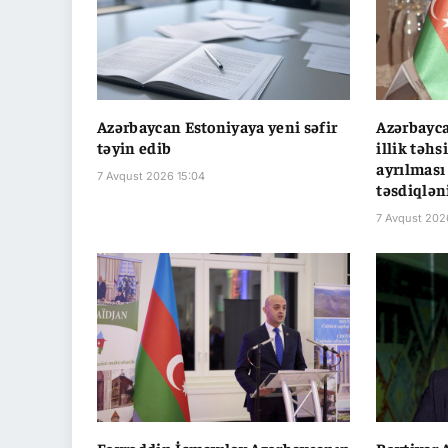
Azərbaycan Estoniyaya yeni səfir
Azərbayca
təyin edib
illik təhs
ayrılması
7 Avqust 2026 15:04
təsdiqlən
7 Avqust 202