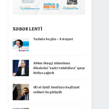
XƏBƏR LENTİ
Tarixdə bu gün – 8 Avqust
Abbas Əraqçi müsəlman
ölkələrini "xarici təhdidlərə" qarşı
birliyə çağırıb
Əli əl-Zaidi Səudiyyə kəşfiyyat
rəhbəri ilə görüşüb