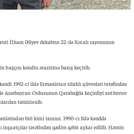
enti İlham Əliyev dekabrın 22-də Xocalı rayonunun
zin başçısı kəndin ərazisinə baxış keçirib.
əndi 1992-ci ildə Ermənistan silahlı qüvvələri tərəfindən
0-də Azərbaycan Ordusunun Qarabağda keçirdiyi antiterror
çılardan təmizlənib.
lərindən biri kimi tanınır. 1990-cı ildə kənddə
 inşaatçılar tərəfindən qədim qəbir aşkar edilib. Həmin