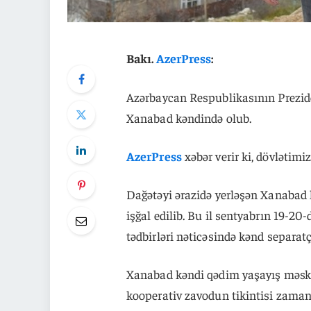
Bakı.
AzerPress
:
Azərbaycan Respublikasının Prezid
Xanabad kəndində olub.
AzerPress
xəbər verir ki, dövlətimi
Dağətəyi ərazidə yerləşən Xanabad k
işğal edilib. Bu il sentyabrın 19-2
tədbirləri nəticəsində kənd separat
Xanabad kəndi qədim yaşayış məskən
kooperativ zavodun tikintisi zamanı