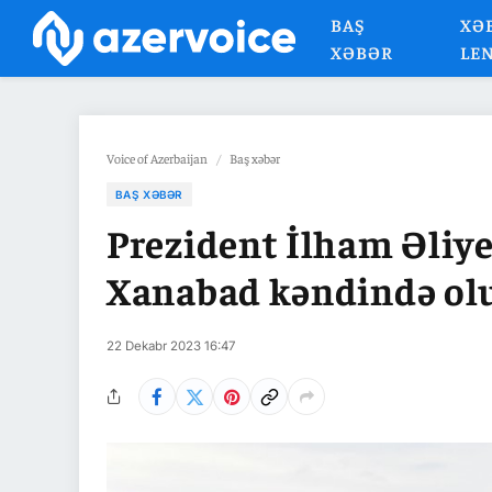
BAŞ
XƏ
XƏBƏR
LE
Voice of Azerbaijan
/
Baş xəbər
BAŞ XƏBƏR
Prezident İlham Əliy
Xanabad kəndində ol
22 Dekabr 2023 16:47