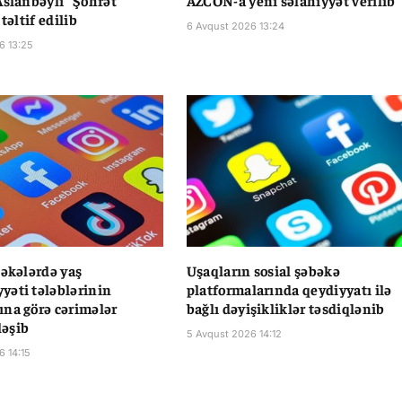
Aslanbəyli “Şöhrət”
AZCON-a yeni səlahiyyət verilib
 təltif edilib
6 Avqust 2026 13:24
6 13:25
bəkələrdə yaş
Uşaqların sosial şəbəkə
əti tələblərinin
platformalarında qeydiyyatı ilə
na görə cərimələr
bağlı dəyişikliklər təsdiqlənib
əşib
5 Avqust 2026 14:12
6 14:15