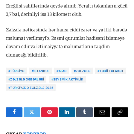
Ereğlisi sahillərində qeydə alınıb. Yeraltı təkanların gücü
3,7 bal, dərinliyi isə 18 kilometr olub.
Zəlzələ nəticəsində hər hansı ciddi zərər və ya itki barədə
məlumat verilməyib. Rəsmi qurumlar hadisəni izləməyə
davam edir və ictimaiyyətə məlumatların təqdim
olunacağı bildirilib.
#TÜRKIYƏ
#İSTANBUL
#AFAD
#ZƏLZƏLƏ
#TƏBII FƏLAKƏT
#ZƏLZƏLƏ XƏBƏRLƏRI
#SEYSMIK AKTIVLIK
#TÜRKIYƏDƏ ZƏLZƏLƏ 2025
Facebook
Twitter
Pinterest
LinkedIn
Tumblr
Email
Copy
Link
OXŞAR
XƏBƏRƏR