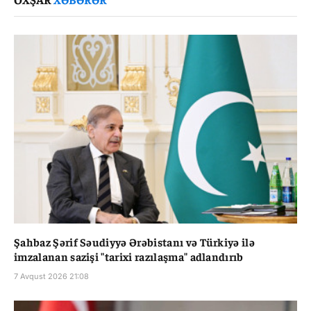
Şahbaz Şərif Səudiyyə Ərəbistanı və Türkiyə ilə
imzalanan sazişi "tarixi razılaşma" adlandırıb
7 Avqust 2026 21:08