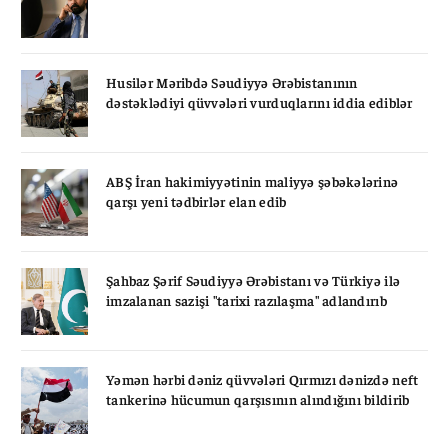
Husilər Məribdə Səudiyyə Ərəbistanının
dəstəklədiyi qüvvələri vurduqlarını iddia ediblər
ABŞ İran hakimiyyətinin maliyyə şəbəkələrinə
qarşı yeni tədbirlər elan edib
Şahbaz Şərif Səudiyyə Ərəbistanı və Türkiyə ilə
imzalanan sazişi "tarixi razılaşma" adlandırıb
Yəmən hərbi dəniz qüvvələri Qırmızı dənizdə neft
tankerinə hücumun qarşısının alındığını bildirib