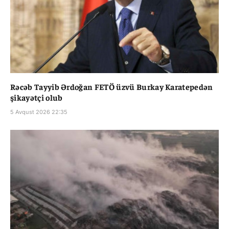
Rəcəb Tayyib Ərdoğan FETÖ üzvü Burkay Karatepedən
şikayətçi olub
5 Avqust 2026 22:35