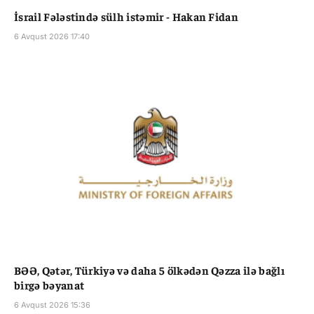
İsrail Fələstində sülh istəmir - Hakan Fidan
6 Avqust 2026 17:40
BƏƏ, Qətər, Türkiyə və daha 5 ölkədən Qəzza ilə bağlı
birgə bəyanat
6 Avqust 2026 15:36