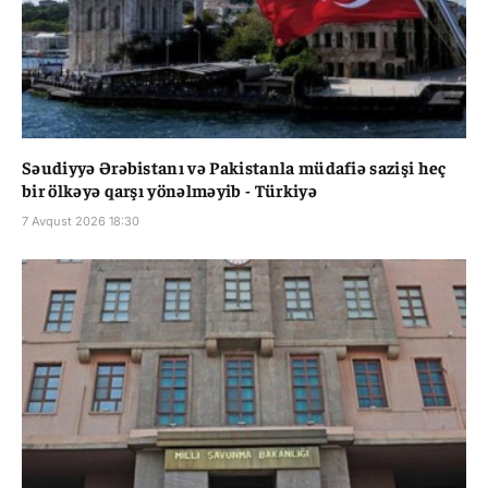
Səudiyyə Ərəbistanı və Pakistanla müdafiə sazişi heç
bir ölkəyə qarşı yönəlməyib - Türkiyə
7 Avqust 2026 18:30