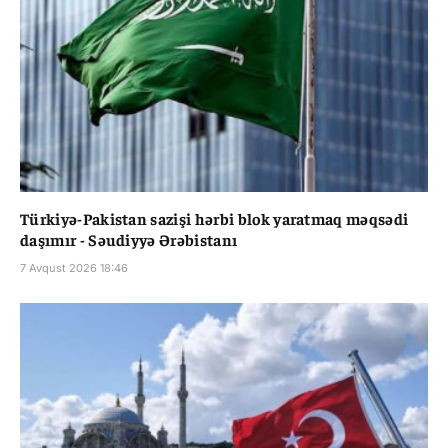
Türkiyə-Pakistan sazişi hərbi blok yaratmaq məqsədi
daşımır - Səudiyyə Ərəbistanı
7 Avqust 2026 18:46