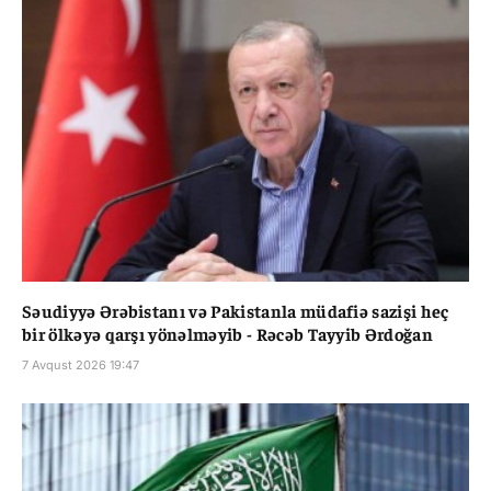
Səudiyyə Ərəbistanı və Pakistanla müdafiə sazişi heç
bir ölkəyə qarşı yönəlməyib - Rəcəb Tayyib Ərdoğan
7 Avqust 2026 19:47