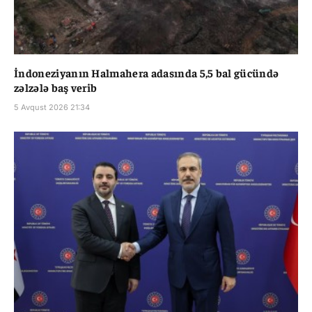
İndoneziyanın Halmahera adasında 5,5 bal gücündə
zəlzələ baş verib
5 Avqust 2026 21:34