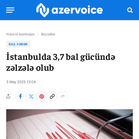
Voice of Azerbaijan
/
Baş xəbər
BAŞ XƏBƏR
İstanbulda 3,7 bal gücündə
zəlzələ olub
3 May 2025 13:04