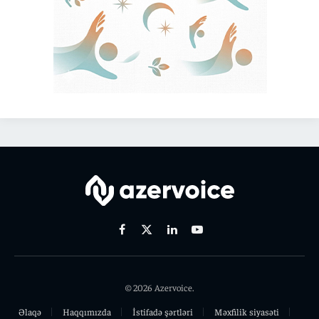
Facebook
X
Linkedin
Youtube
(Twitter)
© 2026 Azervoice.
Əlaqə
Haqqımızda
İstifadə şərtləri
Məxfilik siyasəti