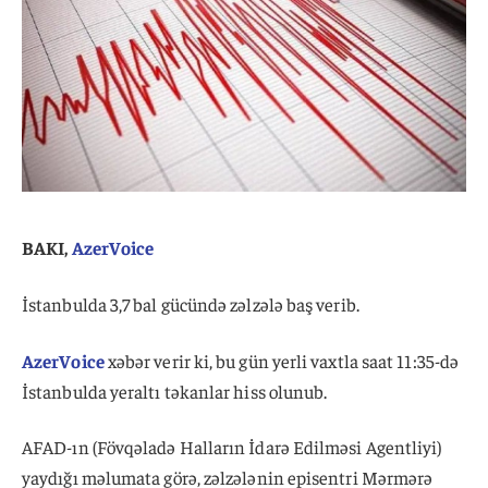
BAKI,
AzerVoice
İstanbulda 3,7 bal gücündə zəlzələ baş verib.
AzerVoice
xəbər verir ki, bu gün yerli vaxtla saat 11:35-də
İstanbulda yeraltı təkanlar hiss olunub.
AFAD-ın (Fövqəladə Halların İdarə Edilməsi Agentliyi)
yaydığı məlumata görə, zəlzələnin episentri Mərmərə