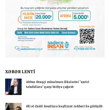
XƏBƏR LENTİ
Abbas Əraqçi müsəlman ölkələrini "xarici
təhdidlərə" qarşı birliyə çağırıb
Əli əl-Zaidi Səudiyyə kəşfiyyat rəhbəri ilə görüşüb