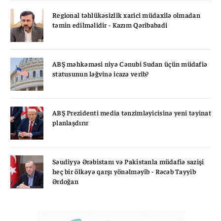
Regional təhlükəsizlik xarici müdaxilə olmadan
təmin edilməlidir - Kazım Qəribabadi
ABŞ məhkəməsi niyə Cənubi Sudan üçün müdafiə
statusunun ləğvinə icazə verib?
ABŞ Prezidenti media tənzimləyicisinə yeni təyinat
planlaşdırır
Səudiyyə Ərəbistanı və Pakistanla müdafiə sazişi
heç bir ölkəyə qarşı yönəlməyib - Rəcəb Tayyib
Ərdoğan