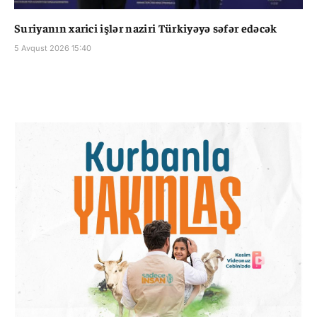
Suriyanın xarici işlər naziri Türkiyəyə səfər edəcək
5 Avqust 2026 15:40