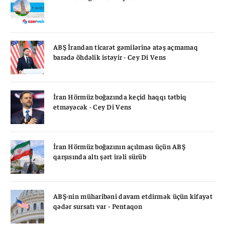
ABŞ İrandan ticarət gəmilərinə atəş açmamaq
barədə öhdəlik istəyir - Cey Di Vens
İran Hörmüz boğazında keçid haqqı tətbiq
etməyəcək - Cey Di Vens
İran Hörmüz boğazının açılması üçün ABŞ
qarşısında altı şərt irəli sürüb
ABŞ-nin müharibəni davam etdirmək üçün kifayət
qədər sursatı var - Pentaqon