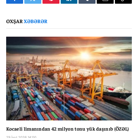
Facebook
Twitter
Pinterest
LinkedIn
Tumblr
Email
Copy
Link
OXŞAR
XƏBƏRƏR
Kocaeli limanından 42 milyon tonu yük daşınıb (ÖZƏL)
29 İyul 2026 14:00