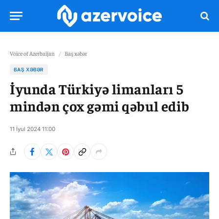
Voice of Azerbaijan
/
Baş xəbər
BAŞ XƏBƏR
İyunda Türkiyə limanları 5
mindən çox gəmi qəbul edib
11 İyul 2024 11:00