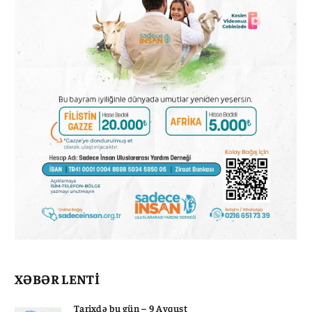
XƏBƏR LENTİ
Tarixdə bu gün – 9 Avqust