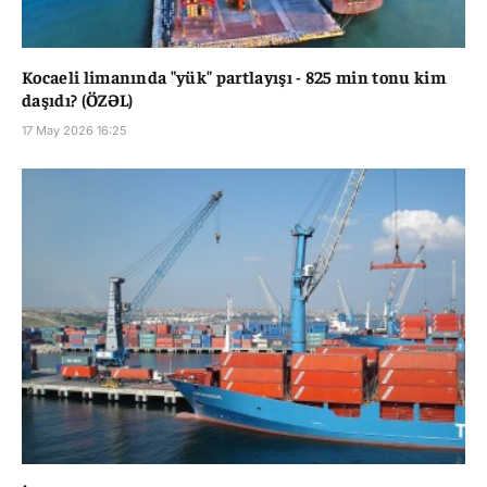
Kocaeli limanında "yük" partlayışı - 825 min tonu kim
daşıdı? (ÖZƏL)
17 May 2026 16:25