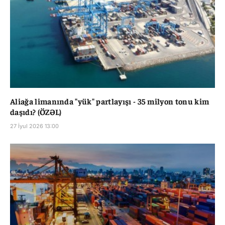
Aliağa limanında "yük" partlayışı - 35 milyon tonu kim
daşıdı? (ÖZƏL)
27 İyul 2026 13:00