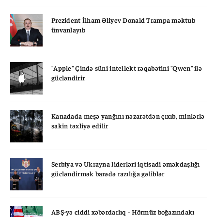
Prezident İlham Əliyev Donald Trampa məktub
ünvanlayıb
"Apple" Çində süni intellekt rəqabətini "Qwen" ilə
gücləndirir
Kanadada meşə yanğını nəzarətdən çıxıb, minlərlə
sakin təxliyə edilir
Serbiya və Ukrayna liderləri iqtisadi əməkdaşlığı
gücləndirmək barədə razılığa gəliblər
ABŞ-yə ciddi xəbərdarlıq - Hörmüz boğazındakı