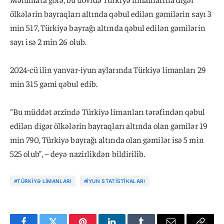
ölkələrin bayraqları altında qəbul edilən gəmilərin sayı 3
min 517, Türkiyə bayrağı altında qəbul edilən gəmilərin
sayı isə 2 min 26 olub.
2024-cü ilin yanvar-iyun aylarında Türkiyə limanları 29
min 315 gəmi qəbul edib.
“Bu müddət ərzində Türkiyə limanları tərəfindən qəbul
edilən digər ölkələrin bayraqları altında olan gəmilər 19
min 790, Türkiyə bayrağı altında olan gəmilər isə 5 min
525 olub”, – deyə nazirlikdən bildirilib.
#TÜRKIYƏ LIMANLARI
#IYUN STATISTIKALARI