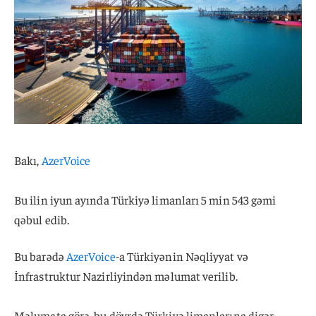
Bakı,
AzerVoice
Bu ilin iyun ayında Türkiyə limanları 5 min 543 gəmi
qəbul edib.
Bu barədə
AzerVoice
-a Türkiyənin Nəqliyyat və
İnfrastruktur Nazirliyindən məlumat verilib.
Məlumata görə, bu dövrdə Türkiyə limanlarına digər