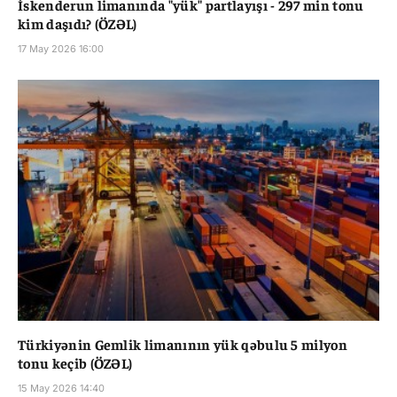
İskenderun limanında "yük" partlayışı - 297 min tonu
kim daşıdı? (ÖZƏL)
17 May 2026 16:00
Türkiyənin Gemlik limanının yük qəbulu 5 milyon
tonu keçib (ÖZƏL)
15 May 2026 14:40