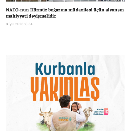
NATO-nun Hörmüz boğazına müdaxiləsi üçün alyansın
mahiyyəti dəyişməlidir
8 İyul 2026 18:34