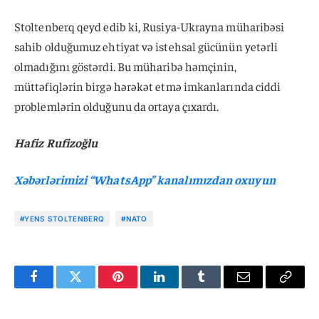
Stoltenberq qeyd edib ki, Rusiya-Ukrayna müharibəsi
sahib olduğumuz ehtiyat və istehsal gücünün yetərli
olmadığını göstərdi. Bu müharibə həmçinin,
müttəfiqlərin birgə hərəkət etmə imkanlarında ciddi
problemlərin olduğunu da ortaya çıxardı.
Hafiz Rufizoğlu
Xəbərlərimizi “WhatsApp” kanalımızdan oxuyun
#YENS STOLTENBERQ
#NATO
Facebook
Twitter
Pinterest
LinkedIn
Tumblr
Email
Copy
Link