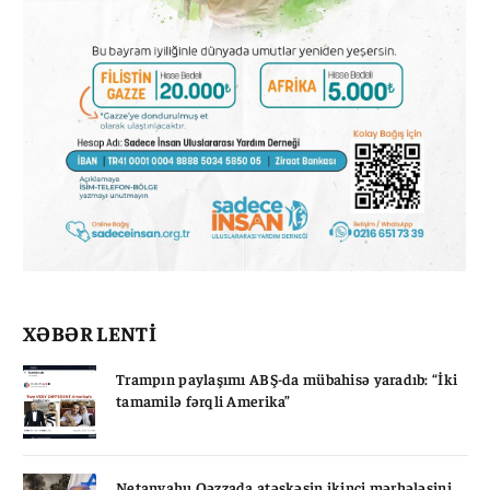
XƏBƏR LENTİ
Trampın paylaşımı ABŞ-da mübahisə yaradıb: “İki
tamamilə fərqli Amerika”
Netanyahu Qəzzada atəşkəsin ikinci mərhələsini