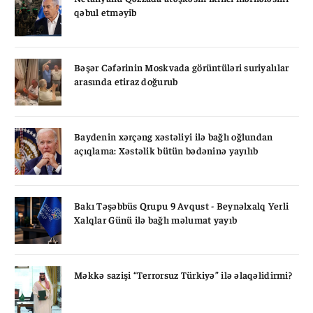
qəbul etməyib
Bəşər Cəfərinin Moskvada görüntüləri suriyalılar
arasında etiraz doğurub
Baydenin xərçəng xəstəliyi ilə bağlı oğlundan
açıqlama: Xəstəlik bütün bədəninə yayılıb
Bakı Təşəbbüs Qrupu 9 Avqust - Beynəlxalq Yerli
Xalqlar Günü ilə bağlı məlumat yayıb
Məkkə sazişi “Terrorsuz Türkiyə” ilə əlaqəlidirmi?