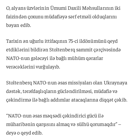
O, alyans üzvlərinin Ümumi Daxili Məhsullarının iki
faizindən çoxunu müdafiəyə sərf etməli olduqlarını
bəyan edib.
Tarixin ən uğurlu ittifaqının 75-ci ildönümünü qeyd
etdiklərini bildirən Stoltenberq sammit çərçivəsində
NATO-nun gələcəyi ilə bağlı mühüm qərarlar
verəcəklərini vurğulayıb.
Stoltenberq NATO-nun əsas missiyaları olan Ukraynaya
dəstək, tərəfdaşlıqların gücləndirilməsi, müdafiə və
çəkindirmə ilə bağlı addımlar atacaqlarına diqqət çəkib.
“NATO-nun əsas məqsədi çəkindirici gücü ilə
müharibənin qarşısını almaq və sülhü qorumaqdır” –
deyə o qeyd edib.