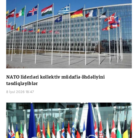
NATO liderləri kollektiv müdafiə öhdəliyini
təsdiqləyiblər
8 İyul 2026 18:47