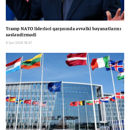
Tramp NATO liderləri qarşısında əvvəlki bəyanatlarını
səsləndirmədi
8 İyul 2026 18:37