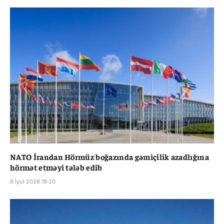
NATO İrandan Hörmüz boğazında gəmiçilik azadlığına
hörmət etməyi tələb edib
8 İyul 2026 19:20