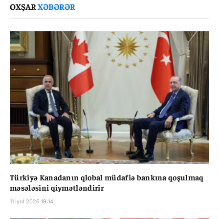
OXŞAR
XƏBƏRƏR
Türkiyə Kanadanın qlobal müdafiə bankına qoşulmaq
məsələsini qiymətləndirir
11 İyul 2026 19:14