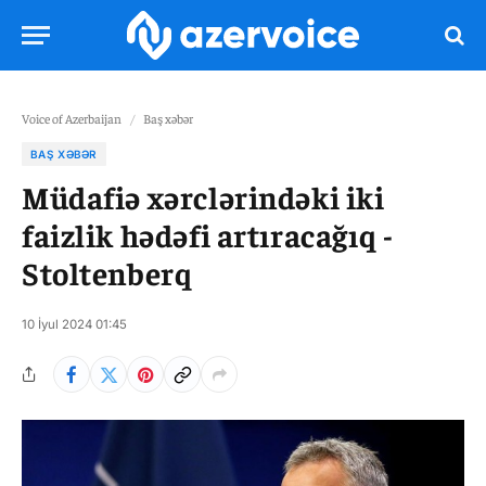
Voice of Azerbaijan
/
Baş xəbər
BAŞ XƏBƏR
Müdafiə xərclərindəki iki
faizlik hədəfi artıracağıq -
Stoltenberq
10 İyul 2024 01:45