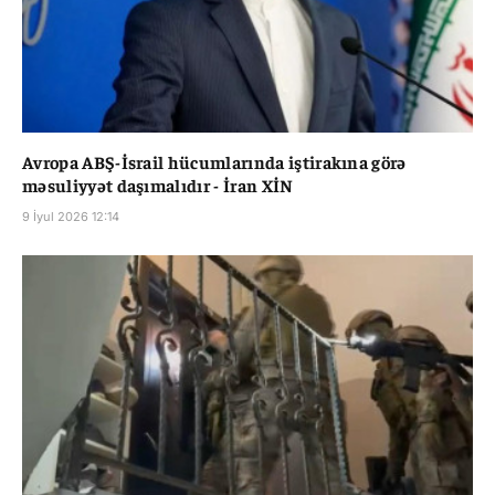
Avropa ABŞ-İsrail hücumlarında iştirakına görə
məsuliyyət daşımalıdır - İran XİN
9 İyul 2026 12:14