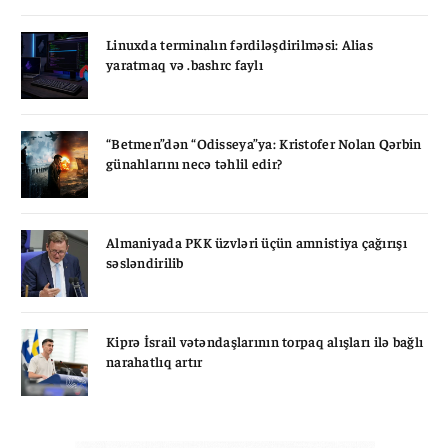
Linuxda terminalın fərdiləşdirilməsi: Alias
yaratmaq və .bashrc faylı
“Betmen”dən “Odisseya”ya: Kristofer Nolan Qərbin
günahlarını necə təhlil edir?
Almaniyada PKK üzvləri üçün amnistiya çağırışı
səsləndirilib
Kiprə İsrail vətəndaşlarının torpaq alışları ilə bağlı
narahatlıq artır