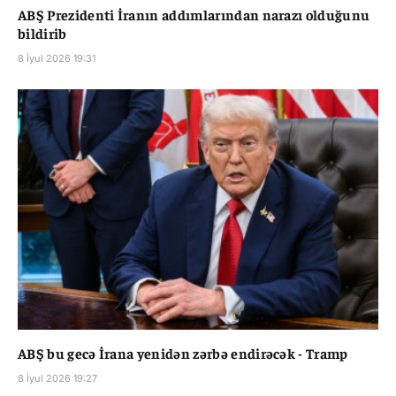
ABŞ Prezidenti İranın addımlarından narazı olduğunu
bildirib
8 İyul 2026 19:31
ABŞ bu gecə İrana yenidən zərbə endirəcək - Tramp
8 İyul 2026 19:27