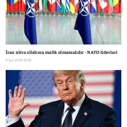
İran nüvə silahına malik olmamalıdır - NATO liderləri
8 İyul 2026 18:45