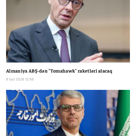
Almaniya ABŞ-dən "Tomahawk" raketləri alacaq
9 İyul 2026 12:56