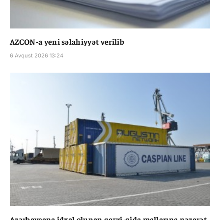
AZCON-a yeni səlahiyyət verilib
6 Avqust 2026 13:24
Azərbaycana idxal olunan qeyri-qida mallarına nəzarət