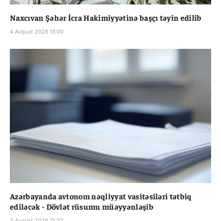
Naxcıvan Şəhər İcra Hakimiyyətinə başçı təyin edilib
4 Avqust 2026 13:00
Azərbayanda avtonom nəqliyyat vasitəsiləri tətbiq
ediləcək - Dövlət rüsumu müəyyənləşib
3 Avqust 2026 13:37