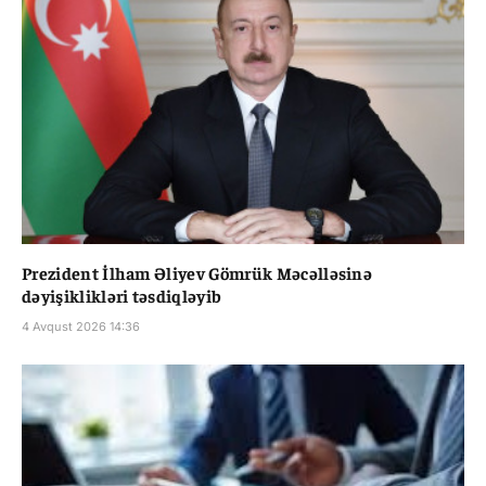
Prezident İlham Əliyev Gömrük Məcəlləsinə
dəyişiklikləri təsdiqləyib
4 Avqust 2026 14:36