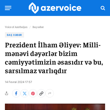
Voice of Azerbaijan
/
Baş xəbər
BAŞ XƏBƏR
Prezident İlham Əliyev: Milli-
mənəvi dəyərlər bizim
cəmiyyətimizin əsasıdır və bu,
sarsılmaz varlıqdır
14 Fevral 2024 17:57