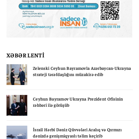
XƏBƏR LENTİ
Zelenski Ceyhun Bayramovla Azərbaycan-Ukrayna
strateji tərəfdaşlığını müzakirə edib
Ceyhun Bayramov Ukrayna Prezident Ofisinin
rəhbəri ilə görüşüb
İsrail Hərbi Dəniz Qüvvələri Aralıq və Qırmızı
dənizdə genişmiqyaslı təlim keçirib