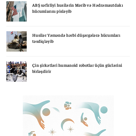
ABŞ səfirliyi husilərin Mərib və Hədrəmautdakı
hücumlarını pisləyib
Husilər Yəməndə hərbi düşərgələrə hücumları
təsdiqləyib
Çin şirkətləri humanoid robotlar üçün güclərini
birləşdirir