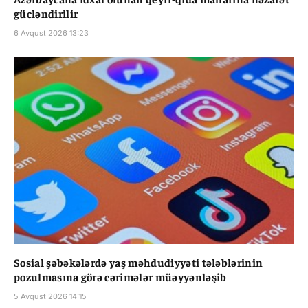
gücləndirilir
6 Avqust 2026 13:23
Sosial şəbəkələrdə yaş məhdudiyyəti tələblərinin
pozulmasına görə cərimələr müəyyənləşib
5 Avqust 2026 14:15