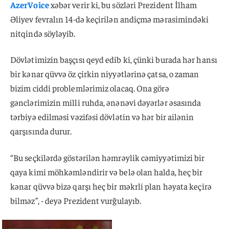
AzerVoice
xəbər verir ki, bu sözləri Prezident İlham
Əliyev fevralın 14-də keçirilən andiçmə mərasimindəki
nitqində söyləyib.
Dövlətimizin başçısı qeyd edib ki, çünki burada hər hansı
bir kənar qüvvə öz çirkin niyyətlərinə çatsa, o zaman
bizim ciddi problemlərimiz olacaq. Ona görə
gənclərimizin milli ruhda, ənənəvi dəyərlər əsasında
tərbiyə edilməsi vəzifəsi dövlətin və hər bir ailənin
qarşısında durur.
“Bu seçkilərdə göstərilən həmrəylik cəmiyyətimizi bir
qaya kimi möhkəmləndirir və belə olan halda, heç bir
kənar qüvvə bizə qarşı heç bir məkrli plan həyata keçirə
bilməz”, - deyə Prezident vurğulayıb.