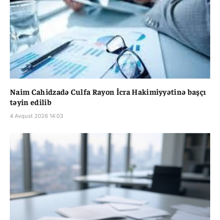
Naim Cahidzadə Culfa Rayon İcra Hakimiyyətinə başçı
təyin edilib
4 Avqust 2026 14:03