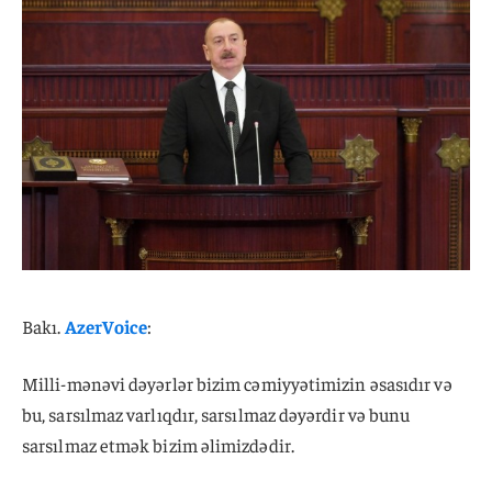
Bakı.
AzerVoice
:
Milli-mənəvi dəyərlər bizim cəmiyyətimizin əsasıdır və
bu, sarsılmaz varlıqdır, sarsılmaz dəyərdir və bunu
sarsılmaz etmək bizim əlimizdədir.