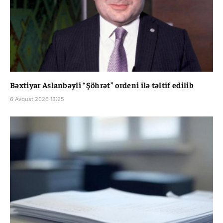
Bəxtiyar Aslanbəyli “Şöhrət” ordeni ilə təltif edilib
6 Avqust 2026 13:25