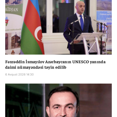
Fəxrəddin İsmayılov Azərbaycanın UNESCO yanında
daimi nümayəndəsi təyin edilib
6 Avqust 2026 14:30