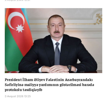
Prezident İlham Əliyev Fələstinin Azərbaycandakı
Səfirliyinə maliyyə yardımının göstərilməsi barədə
protokolu təsdiqləyib
3 Avqust 2026 13:25