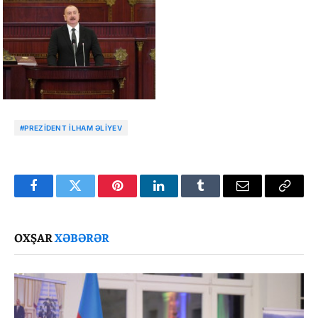
#PREZIDENT İLHAM ƏLIYEV
Facebook
Twitter
Pinterest
LinkedIn
Tumblr
Email
Copy
Link
OXŞAR
XƏBƏRƏR