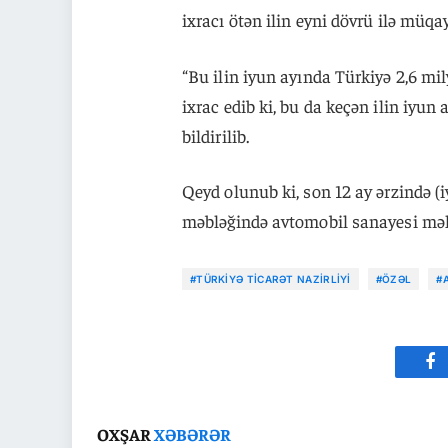
ixracı ötən ilin eyni dövrü ilə müqay
“Bu ilin iyun ayında Türkiyə 2,6 m
ixrac edib ki, bu da keçən ilin iyun 
bildirilib.
Qeyd olunub ki, son 12 ay ərzində (
məbləğində avtomobil sanayesi məhs
#TÜRKIYƏ TICARƏT NAZIRLIYI
#ÖZƏL
#
Fa
OXŞAR
XƏBƏRƏR