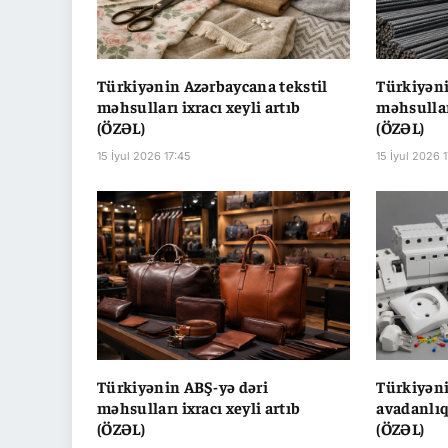
Türkiyənin Azərbaycana tekstil
Türkiyəni
məhsulları ixracı xeyli artıb
məhsulları
(ÖZƏL)
(ÖZƏL)
15 İyul 2026 17:45
15 İyul 2026 
Türkiyənin ABŞ-yə dəri
Türkiyəni
məhsulları ixracı xeyli artıb
avadanlıql
(ÖZƏL)
(ÖZƏL)