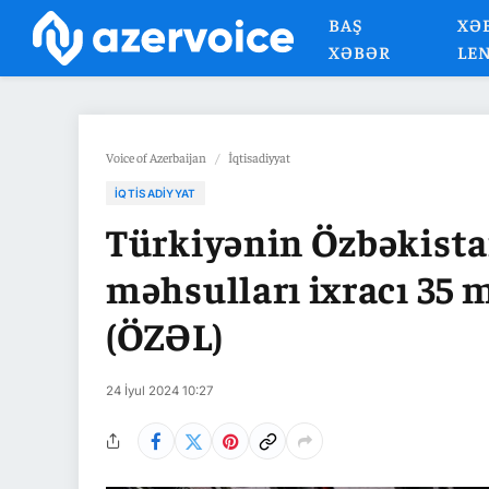
BAŞ
XƏ
XƏBƏR
LE
Voice of Azerbaijan
/
İqtisadiyyat
İQTISADIYYAT
Türkiyənin Özbəkista
məhsulları ixracı 35 
(ÖZƏL)
24 İyul 2024 10:27