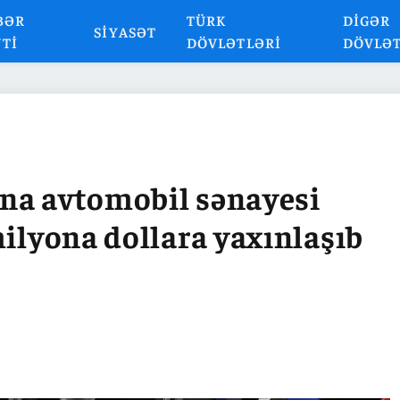
BƏR
TÜRK
DIGƏR
SIYASƏT
NTI
DÖVLƏTLƏRI
DÖVLƏ
na avtomobil sənayesi
milyona dollara yaxınlaşıb