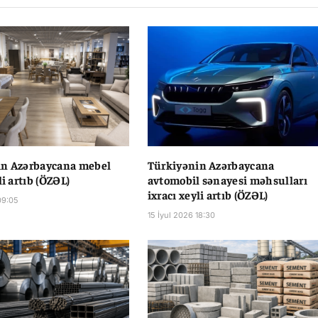
in Azərbaycana mebel
Türkiyənin Azərbaycana
li artıb (ÖZƏL)
avtomobil sənayesi məhsulları
ixracı xeyli artıb (ÖZƏL)
09:05
15 İyul 2026 18:30