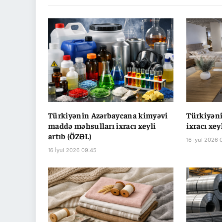
Türkiyənin Azərbaycana kimyəvi
Türkiyən
maddə məhsulları ixracı xeyli
ixracı xey
artıb (ÖZƏL)
16 İyul 2026 
16 İyul 2026 09:45