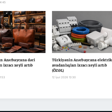
14:45
n Azərbaycana dəri
Türkiyənin Azərbaycana elektri
 ixracı xeyli artıb
avadanlıqları ixracı xeyli artıb
(ÖZƏL)
1:53
12 İyul 2026 13:30