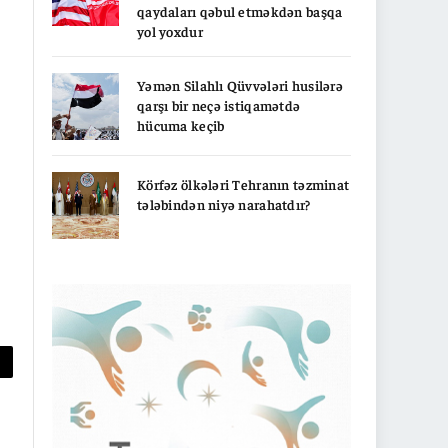
qaydaları qəbul etməkdən başqa
yol yoxdur
Yəmən Silahlı Qüvvələri husilərə
qarşı bir neçə istiqamətdə
hücuma keçib
Körfəz ölkələri Tehranın təzminat
tələbindən niyə narahatdır?
py
nk