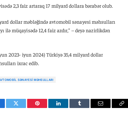
isədə 2,3 faiz artaraq 17 milyard dollara bərabər olub.
ilyard dollar məbləğində avtomobil sənayesi məhsulları
ayı ilə müqayisədə 12,4 faiz azdır,” – deyə nazirlikdən
iyun 2023- iyun 2024) Türkiyə 35,4 milyard dollar
ulları ixrac edib.
AVTOMOBIL SƏNAYESI MƏHSULLARI
cebook
Twitter
Pinterest
LinkedIn
Tumblr
Email
Co
Li