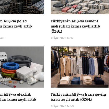
n ABŞ-yə polad
Türkiyənin ABŞ-yə sement
 ixracı xeyli artıb
məhsulları ixracı xeyli artıb
(ÖZƏL)
17:00
15 İyul 2026 16:15
n ABŞ-yə elektrik
Türkiyənin ABŞ-yə hazır geyim
arı ixracı xeyli artıb
ixracı xeyli artıb (ÖZƏL)
15 İyul 2026 12:53