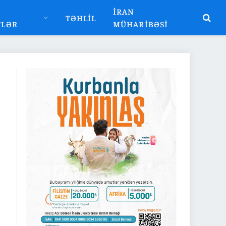
İRAN
TƏHLIL
TLƏR
MÜHARIBƏSI