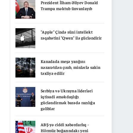
Prezident İlham Əliyev Donald
Trampa məktub ünvanlayıb
"Apple" Çində süni intellekt
rəqabətini "Qwen" ilə gücləndirir
Kanadada meşə yanğını
nəzarətdən çıxıb, minlərlə sakin
təxliyə edilir
Serbiya və Ukrayna liderləri
iqtisadi əməkdaşlığı
gücləndirmək barədə razılığa
gəliblər
ABŞ-yə ciddi xəbərdarlıq -
Hörmüz boğazındakı yeni