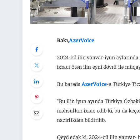
Bakı,
AzerVoice
2024-cü ilin yanvar-iyun aylarınd
ixracı ötən ilin eyni dövrü ilə müqay
Bu barədə
AzerVoice
-a Türkiyə Tic
“Bu ilin iyun ayında Türkiyə Özbək
məhsulları ixrac edib ki, bu da keçə
nazirlikdən bildirilib.
Qeyd edək ki, 2024-cü ilin yanvar-