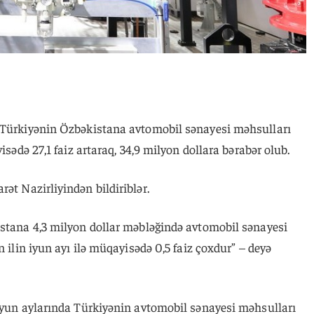
a Türkiyənin Özbəkistana avtomobil sənayesi məhsulları
isədə 27,1 faiz artaraq, 34,9 milyon dollara bərabər olub.
arət Nazirliyindən bildiriblər.
istana 4,3 milyon dollar məbləğində avtomobil sənayesi
n ilin iyun ayı ilə müqayisədə 0,5 faiz çoxdur” – deyə
 iyun aylarında Türkiyənin avtomobil sənayesi məhsulları