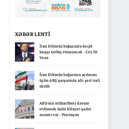
XƏBƏR LENTİ
İran Hörmüz boğazında keçid
haqqı tətbiq etməyəcək - Cey Di
Vens
İran Hörmüz boğazının açılması
üçün ABŞ qarşısında altı şərt irəli
sürüb
ABŞ-nin müharibəni davam
etdirmək üçün kifayət qədər
sursatı var - Pentaqon