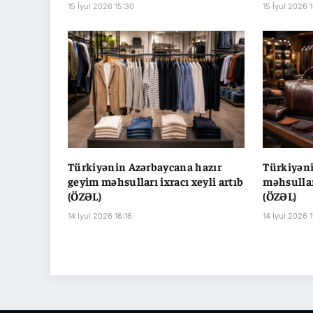
15 İyul 2026 15:30
15 İyul 2026 
Türkiyənin Azərbaycana hazır
Türkiyəni
geyim məhsulları ixracı xeyli artıb
məhsulları
(ÖZƏL)
(ÖZƏL)
14 İyul 2026 16:16
14 İyul 2026 1