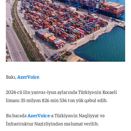
Bakı,
AzerVoice
2024-cü ilin yanvar-iyun aylarında Türkiyənin Kocaeli
limanı 35 milyon 826 min 536 ton yük qəbul edib.
Bu barədə
AzerVoice
-a Türkiyənin Nəqliyyat və
İnfrastruktur Nazirliyindən məlumat verilib.