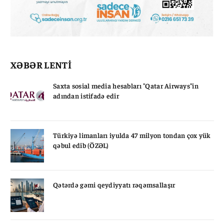
XƏBƏR LENTİ
Saxta sosial media hesabları "Qatar Airways"in
adından istifadə edir
Türkiyə limanları iyulda 47 milyon tondan çox yük
qəbul edib (ÖZƏL)
Qətərdə gəmi qeydiyyatı rəqəmsallaşır