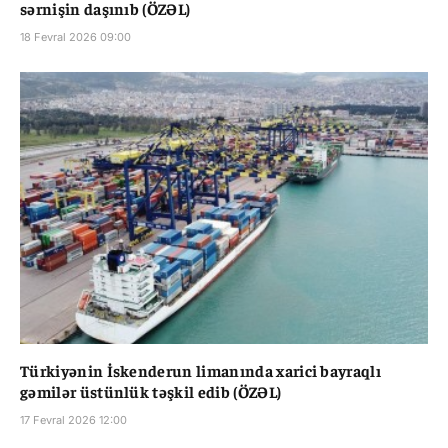
sərnişin daşınıb (ÖZƏL)
18 Fevral 2026 09:00
Türkiyənin İskenderun limanında xarici bayraqlı
gəmilər üstünlük təşkil edib (ÖZƏL)
17 Fevral 2026 12:00