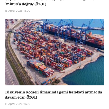
"minus"a doğru? (ÖZƏL)
15 Aprel 2026 18:00
Türkiyənin Kocaeli limanında gəmi hərəkəti artmaqda
davam edir (ÖZƏL)
15 Aprel 2026 10:00