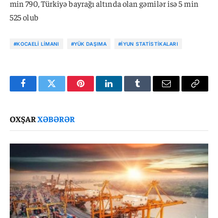
min 790, Türkiyə bayrağı altında olan gəmilər isə 5 min
525 olub
#KOCAELI LIMANI
#YÜK DAŞIMA
#IYUN STATISTIKALARI
Facebook
Twitter
Pinterest
LinkedIn
Tumblr
Email
Copy
Link
OXŞAR
XƏBƏRƏR