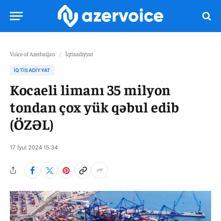
Voice of Azerbaijan
/
İqtisadiyyat
İQTISADIYYAT
Kocaeli limanı 35 milyon
tondan çox yük qəbul edib
(ÖZƏL)
17 İyul 2024 15:34