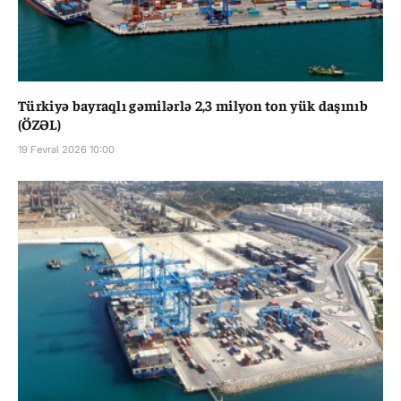
Türkiyə bayraqlı gəmilərlə 2,3 milyon ton yük daşınıb
(ÖZƏL)
19 Fevral 2026 10:00