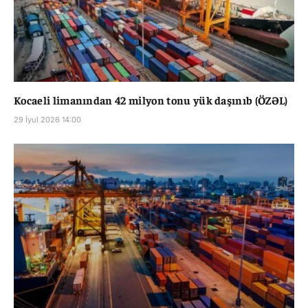
Kocaeli limanından 42 milyon tonu yük daşınıb (ÖZƏL)
29 İyul 2026 14:00