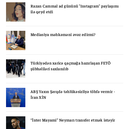
Razan Cammal ad gününü "Instagram" paylaşımı
ilə qeyd etdi
Mediasiya məhkəməni əvəz edirmi?
Türkiyədən xaricə qaçmağa hazırlaşan FETÖ
şübhəliləri saxlanılıb
ABŞ Yaxın Şərqdə təhlükəsizliyə töhfə vermir -
İran XİN
“İnter Mayami” Neymarı transfer etmək istəyir