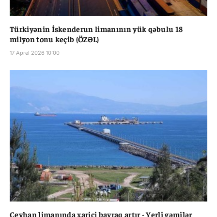
Türkiyənin İskenderun limanının yük qəbulu 18
milyon tonu keçib (ÖZƏL)
17 Aprel 2026 10:00
Ceyhan limanında xarici bayraq artır - Yerli gəmilər