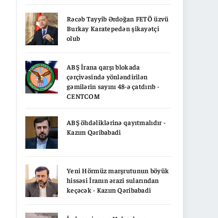
Rəcəb Tayyib Ərdoğan FETÖ üzvü
Burkay Karatepedən şikayətçi
olub
ABŞ İrana qarşı blokada
çərçivəsində yönləndirilən
gəmilərin sayını 48-ə çatdırıb -
CENTCOM
ABŞ öhdəliklərinə qayıtmalıdır -
Kazım Qəribabadi
Yeni Hörmüz marşrutunun böyük
hissəsi İranın ərazi sularından
keçəcək - Kazım Qəribabadi