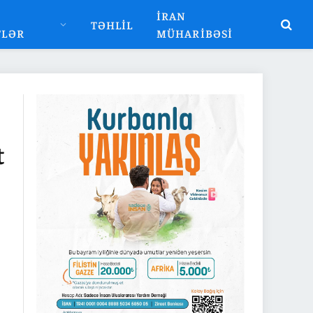
İRAN
TƏHLIL
TLƏR
MÜHARIBƏSI
t