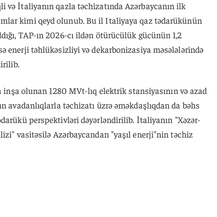
 və İtaliyanın qazla təchizatında Azərbaycanın ilk
lar kimi qeyd olunub. Bu il Italiyaya qaz tədarükünün
ldığı, TAP-ın 2026-cı ildən ötürücülük gücünün 1,2
ə enerji təhlükəsizliyi və dekarbonizasiya məsələlərində
rilib.
da inşa olunan 1280 MVt-lıq elektrik stansiyasının və azad
rın avadanlıqlarla təchizatı üzrə əməkdaşlıqdan da bəhs
darükü perspektivləri dəyərləndirilib. İtaliyanın "Xəzər-
izi" vasitəsilə Azərbaycandan "yaşıl enerji"nin təchiz