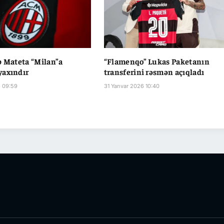
p Mateta “Milan”a
“Flamenqo” Lukas Paketanın
yaxındır
transferini rəsmən açıqladı
6 09:59
31 Yanvar 2026 10:40