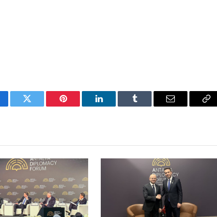
cebook
Twitter
Pinterest
LinkedIn
Tumblr
Email
Co
Li