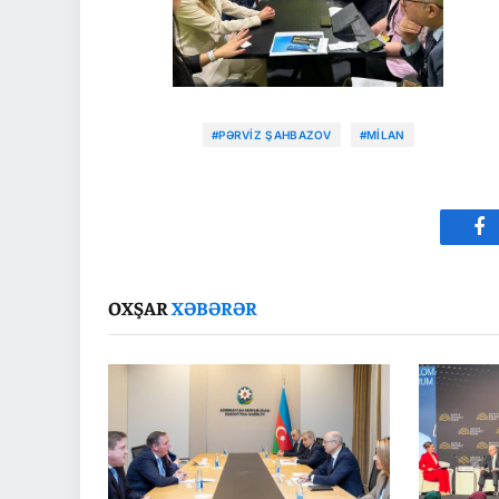
#PƏRVIZ ŞAHBAZOV
#MILAN
Fa
OXŞAR
XƏBƏRƏR