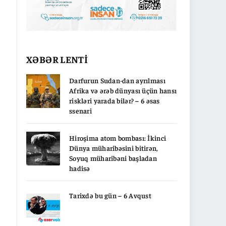
XƏBƏR LENTİ
Darfurun Sudan-dan ayrılması
Afrika və ərəb dünyası üçün hansı
riskləri yarada bilər? – 6 əsas
ssenari
Hiroşima atom bombası: İkinci
Dünya müharibəsini bitirən,
Soyuq müharibəni başladan
hadisə
Tarixdə bu gün – 6 Avqust