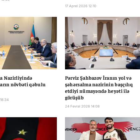
17 Aprel 2026 12:10
a Nazirliyində
Pərviz Şahbazov İranın yol və
arın növbəti qəbulu
şəhərsalma nazirinin başçılıq
etdiyi nümayəndə heyəti ilə
görüşüb
 18:34
24 Fevral 2026 14:08