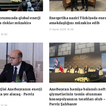
orumunda qlobal enerji
Energetika naziri Türkiyədə ener
ə risklər müzakirə
əməkdaşlığını müzakirə edib
17 Aprel 2026 15:39
 15:40
jisi Azərbaycanın enerji
Azərbaycan həmişə balanslı neft
a yer alacaq - Pərviz
qiymətlərinin təmin olunması
konsepsiyasının tərəfdarı olub –
Pərviz Şahbazov
 12:38