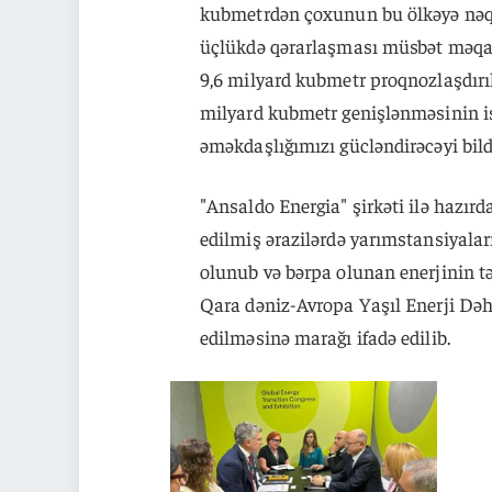
kubmetrdən çoxunun bu ölkəyə nəqli
üçlükdə qərarlaşması müsbət məqam
9,6 milyard kubmetr proqnozlaşdırı
milyard kubmetr genişlənməsinin is
əməkdaşlığımızı gücləndirəcəyi bildi
"Ansaldo Energia" şirkəti ilə hazır
edilmiş ərazilərdə yarımstansiyala
olunub və bərpa olunan enerjinin tə
Qara dəniz-Avropa Yaşıl Enerji Dəhl
edilməsinə marağı ifadə edilib.