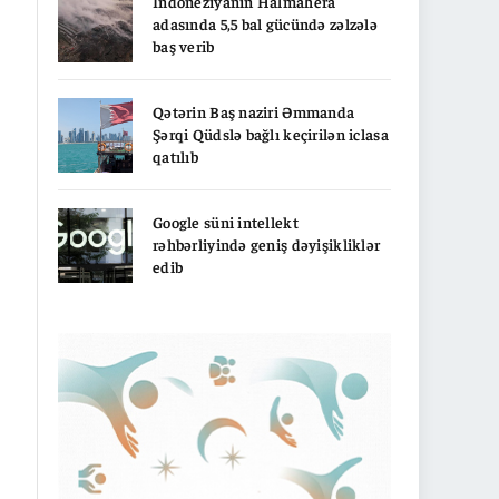
İndoneziyanın Halmahera
adasında 5,5 bal gücündə zəlzələ
baş verib
Qətərin Baş naziri Əmmanda
Şərqi Qüdslə bağlı keçirilən iclasa
qatılıb
Google süni intellekt
rəhbərliyində geniş dəyişikliklər
edib