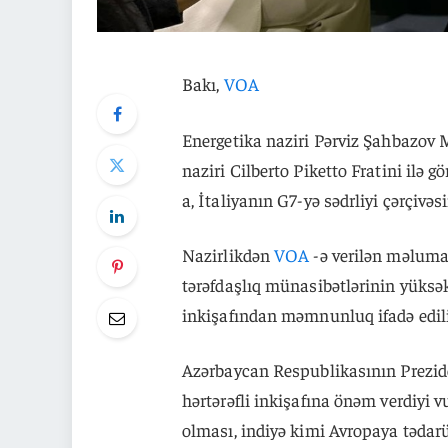
Bakı,
VOA
Energetika naziri Pərviz Şahbazov M
naziri Cilberto Piketto Fratini ilə
a, İtaliyanın G7-yə sədrliyi çərçivə
Nazirlikdən
VOA
-ə verilən məlumat
tərəfdaşlıq münasibətlərinin yüksə
inkişafından məmnunluq ifadə edili
Azərbaycan Respublikasının Prezide
hərtərəfli inkişafına önəm verdiyi v
olması, indiyə kimi Avropaya tədar