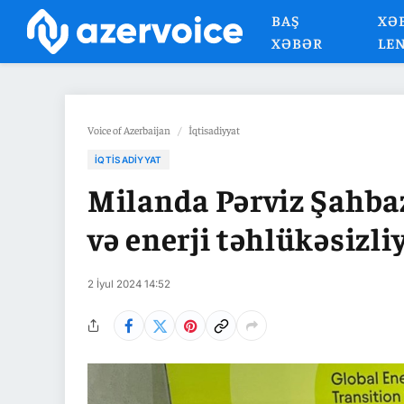
BAŞ
XƏ
XƏBƏR
LE
Voice of Azerbaijan
/
İqtisadiyyat
İQTISADIYYAT
Milanda Pərviz Şahbaz
və enerji təhlükəsizli
2 İyul 2024 14:52