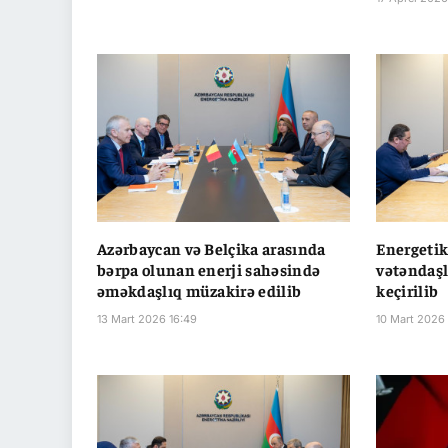
Azərbaycan və Belçika arasında
Energetik
bərpa olunan enerji sahəsində
vətəndaşl
əməkdaşlıq müzakirə edilib
keçirilib
13 Mart 2026 16:49
10 Mart 2026