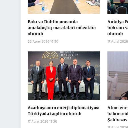
Bakı və Dublin arasında
Antalya F
əməkdaşlıq məsələləri müzakirə
böhranı v
olunub
olunub
22 Aprel 2026 16:50
17 Aprel 2026
Azərbaycanın enerji diplomatiyası
Atom ener
Türkiyədə təqdim olunub
balansınd
Şahbazov
17 Aprel 2026 13:36
17 Aprel 2026