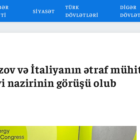
BƏR
TÜRK
DIGƏR
SIYASƏT
NTI
DÖVLƏTLƏRI
DÖVLƏ
ov və İtaliyanın ətraf mühi
yi nazirinin görüşü olub