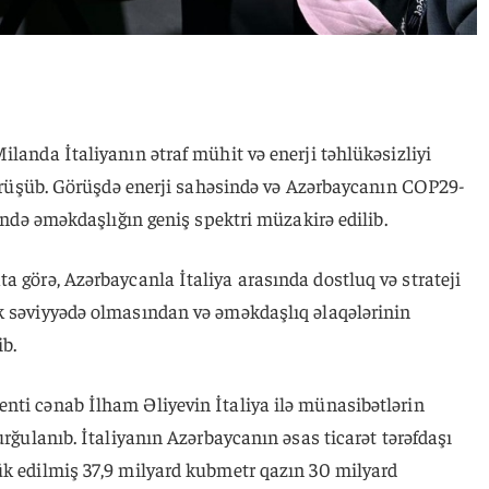
ilanda İtaliyanın ətraf mühit və enerji təhlükəsizliyi
 görüşüb. Görüşdə enerji sahəsində və Azərbaycanın COP29-
sində əməkdaşlığın geniş spektri müzakirə edilib.
a görə, Azərbaycanla İtaliya arasında dostluq və strateji
k səviyyədə olmasından və əməkdaşlıq əlaqələrinin
b.
nti cənab İlham Əliyevin İtaliya ilə münasibətlərin
urğulanıb. İtaliyanın Azərbaycanın əsas ticarət tərəfdaşı
ük edilmiş 37,9 milyard kubmetr qazın 30 milyard