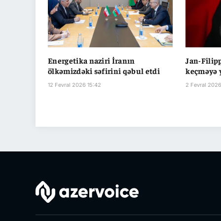
Energetika naziri İranın
Jan-Filip
ölkəmizdəki səfirini qəbul etdi
keçməyə 
12 Fevral 2026 15:42
2 Fevral 202