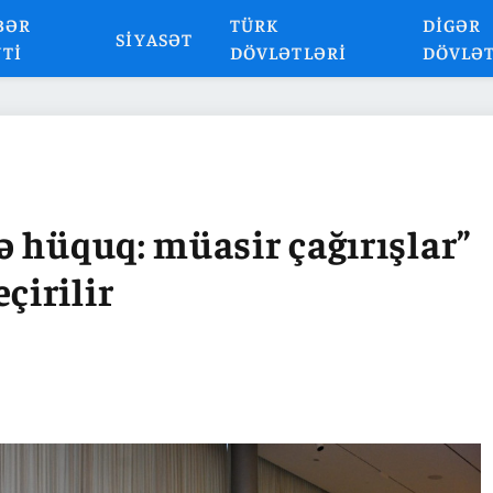
BƏR
TÜRK
DIGƏR
SIYASƏT
NTI
DÖVLƏTLƏRI
DÖVLƏ
 hüquq: müasir çağırışlar”
irilir