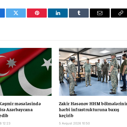
cebook
Twitter
Pinterest
LinkedIn
Tumblr
Email
Co
Li
 Kəşmir məsələsində
Zakir Həsənov HHM bölmələrini
örə Azərbaycana
hərbi infrastrukturuna baxış
edib
keçirib
6 12:23
5 Avqust 2026 10:50