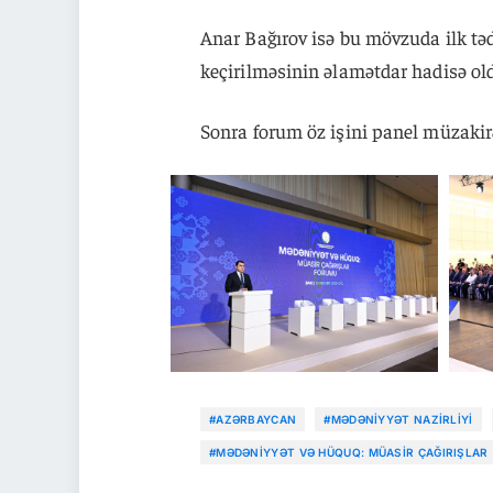
Anar Bağırov isə bu mövzuda ilk t
keçirilməsinin əlamətdar hadisə old
Sonra forum öz işini panel müzakirə
#AZƏRBAYCAN
#MƏDƏNIYYƏT NAZIRLIYI
#MƏDƏNIYYƏT VƏ HÜQUQ: MÜASIR ÇAĞIRIŞLAR