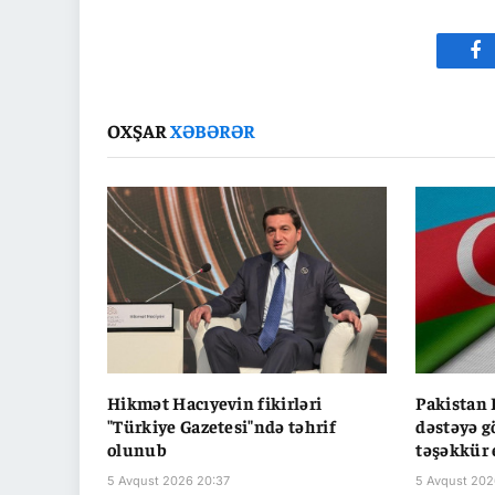
Fa
OXŞAR
XƏBƏRƏR
Hikmət Hacıyevin fikirləri
Pakistan
"Türkiye Gazetesi"ndə təhrif
dəstəyə g
olunub
təşəkkür 
5 Avqust 2026 20:37
5 Avqust 202