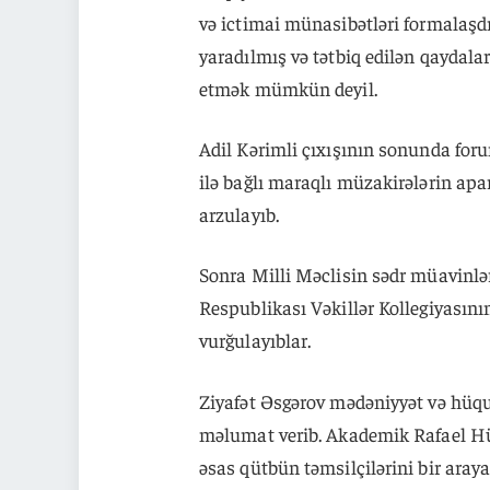
və ictimai münasibətləri formalaşd
yaradılmış və tətbiq edilən qaydalar
etmək mümkün deyil.
Adil Kərimli çıxışının sonunda for
ilə bağlı maraqlı müzakirələrin apar
arzulayıb.
Sonra Milli Məclisin sədr müavinlə
Respublikası Vəkillər Kollegiyasını
vurğulayıblar.
Ziyafət Əsgərov mədəniyyət və hüquq
məlumat verib. Akademik Rafael Hüs
əsas qütbün təmsilçilərini bir araya