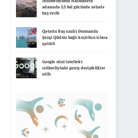
İndoneziyanın Halmahera
adasında 5,5 bal gücündə zəlzələ
baş verib
Qətərin Baş naziri Əmmanda
Şərqi Qüdslə bağlı keçirilən iclasa
qatılıb
Google süni intellekt
rəhbərliyində geniş dəyişikliklər
edib