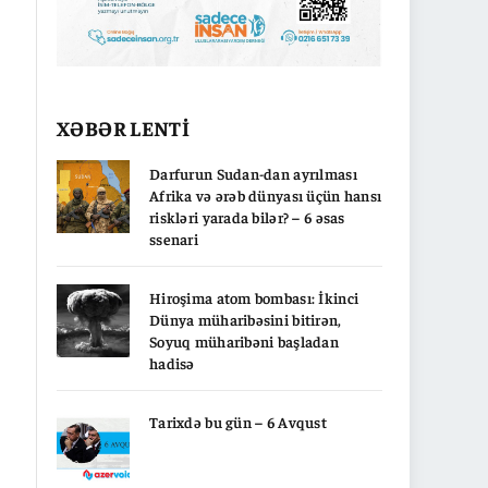
XƏBƏR LENTİ
Darfurun Sudan-dan ayrılması
Afrika və ərəb dünyası üçün hansı
riskləri yarada bilər? – 6 əsas
ssenari
Hiroşima atom bombası: İkinci
Dünya müharibəsini bitirən,
Soyuq müharibəni başladan
hadisə
Tarixdə bu gün – 6 Avqust