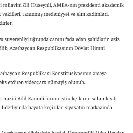
inci müavini Əli Hüseynli, AMEA-nın prezidenti akademik
ət vəkilləri, tanınmış mədəniyyət və elm xadimləri,
irlər.
ə suverenliyi uğrunda canını fəda edən şəhidlərin əziz
edilib, Azərbaycan Respublikasının Dövlət Himni
ərbaycan Respublikası Konstitusiyasının ərsəyə
əks etdirən videoçarx nümayiş olunub.
t naziri Adil Kərimli forum iştirakçılarını salamlayıb.
n liderliyində həyata keçirilən siyasətin mərkəzində
 Azərbaycan dövlətinin banisi, Ümummilli Lider Heydər