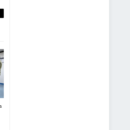
py
nk
n