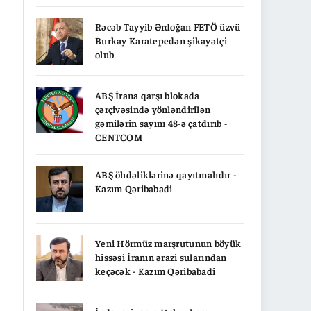
Rəcəb Tayyib Ərdoğan FETÖ üzvü
Burkay Karatepedən şikayətçi
olub
ABŞ İrana qarşı blokada
çərçivəsində yönləndirilən
gəmilərin sayını 48-ə çatdırıb -
CENTCOM
ABŞ öhdəliklərinə qayıtmalıdır -
Kazım Qəribabadi
Yeni Hörmüz marşrutunun böyük
hissəsi İranın ərazi sularından
keçəcək - Kazım Qəribabadi