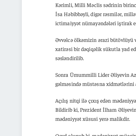
Kərimli, Milli Məclis sədrinin bir
İsa Həbibbəyli, digər rəsmilər, mill
ictimaiyyət nümayəndələri iştirak ed
Əvvəlcə ölkəmizin ərazi bütövlüyü v
xatirəsi bir dəqiqəlik sükutla yad 
səsləndirilib.
Sonra Ümummilli Lider Əliyevin Az
gəlməsində müstəsna xidmətlərini 
Açılış nitqi ilə çıxış edən mədəniyyə
Bildirib ki, Prezident İlham Əliyevi
mədəniyyət xüsusi yerə malikdir.
Qeyd olunub ki, mədəniyyət müasir