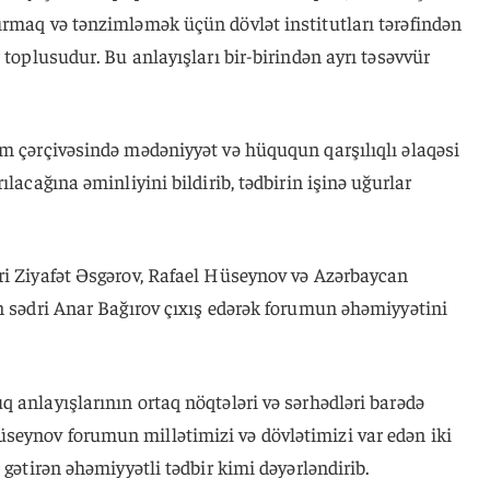
ırmaq və tənzimləmək üçün dövlət institutları tərəfindən
 toplusudur. Bu anlayışları bir-birindən ayrı təsəvvür
um çərçivəsində mədəniyyət və hüququn qarşılıqlı əlaqəsi
ılacağına əminliyini bildirib, tədbirin işinə uğurlar
ri Ziyafət Əsgərov, Rafael Hüseynov və Azərbaycan
n sədri Anar Bağırov çıxış edərək forumun əhəmiyyətini
 anlayışlarının ortaq nöqtələri və sərhədləri barədə
eynov forumun millətimizi və dövlətimizi var edən iki
 gətirən əhəmiyyətli tədbir kimi dəyərləndirib.