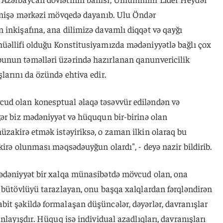
həmişə mərkəzi mövqedə dayanıb. Ulu Öndər
 inkişafına, ana dilimizə davamlı diqqət və qayğı
üəllifi olduğu Konstitusiyamızda mədəniyyətlə bağlı çox
unun təməlləri üzərində hazırlanan qanunvericilik
larını da özündə ehtiva edir.
ud olan konesptual əlaqə təsəvvür ediləndən və
gər biz mədəniyyət və hüququn bir-birinə olan
üzakirə etmək istəyiriksə, o zaman ilkin olaraq bu
kirə olunması məqsədəuyğun olardı", - deyə nazir bildirib.
mədəniyyət bir xalqa münasibətdə mövcud olan, ona
i bütövlüyü tarazlayan, onu başqa xalqlardan fərqləndirən
it şəkildə formalaşan düşüncələr, dəyərlər, davranışlar
nlayışdır. Hüquq isə individual azadlıqları, davranışları