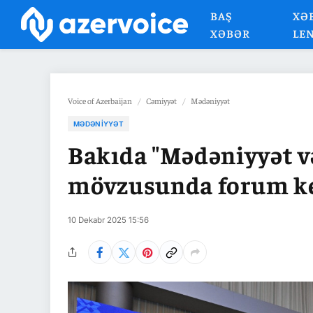
BAŞ
XƏ
XƏBƏR
LE
Voice of Azerbaijan
/
Cəmiyyət
/
Mədəniyyət
MƏDƏNIYYƏT
Bakıda "Mədəniyyət və
mövzusunda forum keç
10 Dekabr 2025 15:56