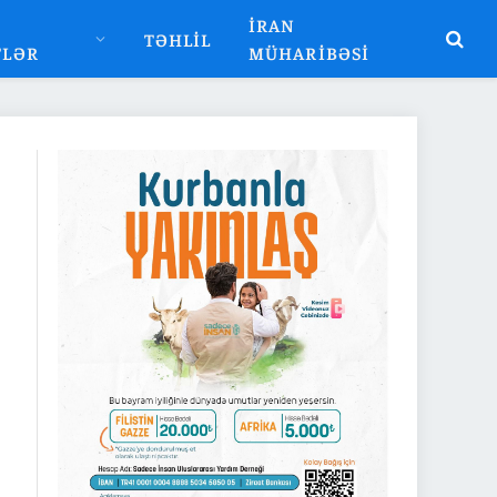
İRAN
TƏHLIL
TLƏR
MÜHARIBƏSI