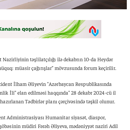
azirliyinin təşlilatçılığı ilə dekabrın 10-da Heydər
üquq: müasir çağırışlar” mövzusunda forum keçirilir.
rezident İlham Əliyevin "Azərbaycan Respublikasında
enlik İli” elan edilməsi haqqında" 28 dekabr 2024-cü il
ı hazırlanan Tədbirlər planı çərçivəsində təşkil olunur.
ent Administrasiyası Humanitar siyasət, diaspor,
şöbəsinin müdiri Fərəh Əliyeva, mədəniyyət naziri Adil