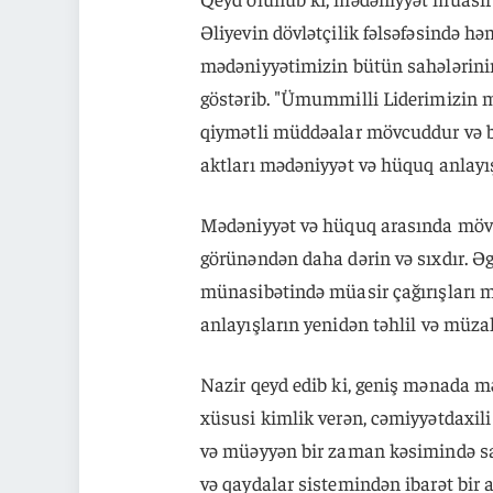
Əliyevin dövlətçilik fəlsəfəsində 
mədəniyyətimizin bütün sahələrinin
göstərib. "Ümummilli Liderimizin m
qiymətli müddəalar mövcuddur və b
aktları mədəniyyət və hüquq anlayış
Mədəniyyət və hüquq arasında mövc
görünəndən daha dərin və sıxdır. Ə
münasibətində müasir çağırışları m
anlayışların yenidən təhlil və müza
Nazir qeyd edib ki, geniş mənada 
xüsusi kimlik verən, cəmiyyətdaxil
və müəyyən bir zaman kəsimində sab
və qaydalar sistemindən ibarət bir a