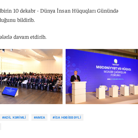
ədbirin 10 dekabr - Dünya İnsan Hüquqları Günündə
uğunu bildirib.
lərlə davam etdirib.
#ADIL KƏRIMLI
#AMEA
#İSA HƏBIBBƏYLI