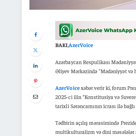
BAKI,
AzerVoice
Azərbaycan Respulikası Mədəniyyət N
Əliyev Mərkəzində "Mədəniyyət və h
AzerVoice
xəbər verir ki, forum P
2025-ci ilin “Konstitusiya və Suver
tarixli Sərəncamının icrası ilə bağl
Tədbirin açılış mərasimində Prezid
multikulturalizm və dini məsələlər 