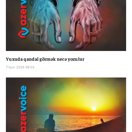
Yuxuda qandal görmək necə yozulur
7 İyun 2026 08:03