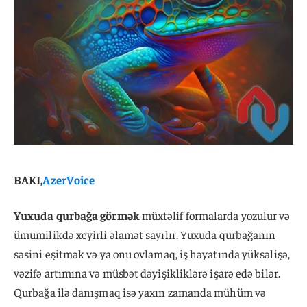
BAKI,
AzerVoice
Yuxuda qurbağa görmək
müxtəlif formalarda yozulur və
ümumilikdə xeyirli əlamət sayılır. Yuxuda qurbağanın
səsini eşitmək və ya onu ovlamaq, iş həyatında yüksəlişə,
vəzifə artımına və müsbət dəyişikliklərə işarə edə bilər.
Qurbağa ilə danışmaq isə yaxın zamanda mühüm və