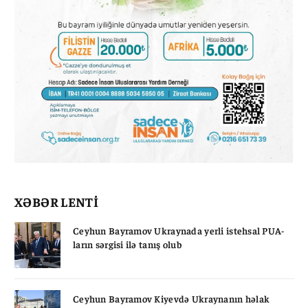
XƏBƏR LENTİ
Ceyhun Bayramov Ukraynada yerli istehsal PUA-
ların sərgisi ilə tanış olub
Ceyhun Bayramov Kiyevdə Ukraynanın həlak