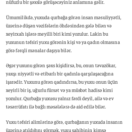
nüfuzlu bir şəxslə görüşəcəyiniz anlamına gəlir.
Ümumilikdə, yuxuda qurbağa görən insan məsuliyyətli,
üzərinə düşən vəzifələrin öhdəsindən gələ bilən və
xeyirxah işlərə meyilli biri kimi yozulur. Lakin bu
yuxunun təfsiri yuxu görənin kişi və ya qadın olmasına
görə fərqli mənalar daşıya bilər.
Əgər yuxunu görən şəxs kişidirsə, bu, onun təvazökar,
yaxşı niyyətli və etibarlı bir qadınla qarşılaşacağına
işarədir. Yuxunu görən qadındırsa, bu yuxu onun üçün
xeyirli bir iş, uğurlu fürsət və ya müsbət hadisə kimi
yozulur. Qurbağa yuxusu yalnız fərdi deyil, ailə və ev
təsərrüfatı ilə bağlı məsələlərə də aid edilə bilər.
Yuxu təfsiri alimlərinə görə, qurbağanın yuxuda insanın
üzərinə atıldığını görmək, yuxu sahibinin kimsə