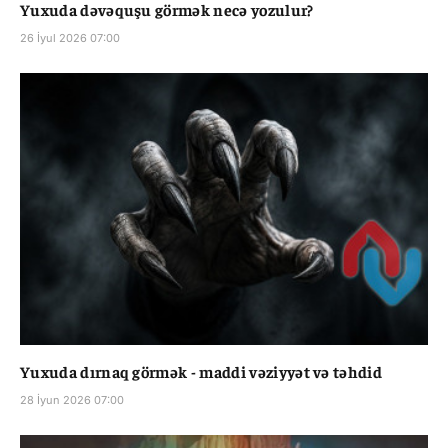
Yuxuda dəvəquşu görmək necə yozulur?
26 İyul 2026 07:00
Yuxuda dırnaq görmək - maddi vəziyyət və təhdid
28 İyun 2026 07:00