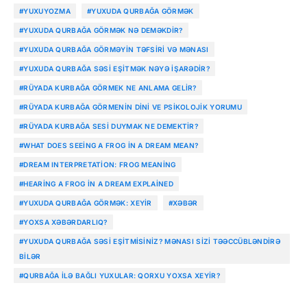
#YUXUYOZMA
#YUXUDA QURBAĞA GÖRMƏK
#YUXUDA QURBAĞA GÖRMƏK NƏ DEMƏKDIR?
#YUXUDA QURBAĞA GÖRMƏYIN TƏFSIRI VƏ MƏNASI
#YUXUDA QURBAĞA SƏSI EŞITMƏK NƏYƏ İŞARƏDIR?
#RÜYADA KURBAĞA GÖRMEK NE ANLAMA GELIR?
#RÜYADA KURBAĞA GÖRMENIN DINI VE PSIKOLOJIK YORUMU
#RÜYADA KURBAĞA SESI DUYMAK NE DEMEKTIR?
#WHAT DOES SEEING A FROG IN A DREAM MEAN?
#DREAM INTERPRETATION: FROG MEANING
#HEARING A FROG IN A DREAM EXPLAINED
#YUXUDA QURBAĞA GÖRMƏK: XEYIR
#XƏBƏR
#YOXSA XƏBƏRDARLIQ?
#YUXUDA QURBAĞA SƏSI EŞITMISINIZ? MƏNASI SIZI TƏƏCCÜBLƏNDIRƏ
BILƏR
#QURBAĞA ILƏ BAĞLI YUXULAR: QORXU YOXSA XEYIR?