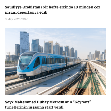
Səudiyyə Ərəbistanı bir həftə ərzində 10 mindən çox
insanı deportasiya edib
3 May 2026 13:48
Şeyx Məhəmməd Dubay Metrosunun “Göy xətt”
tunellərinin inşasına start verdi