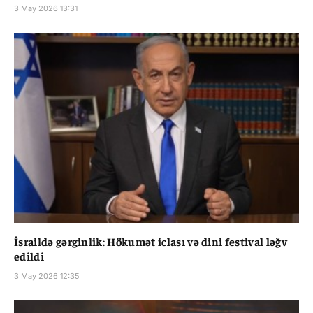
3 May 2026 13:31
İsraildə gərginlik: Hökumət iclası və dini festival ləğv
edildi
3 May 2026 12:35