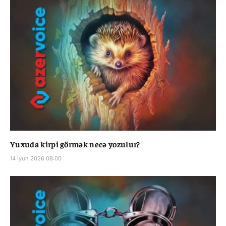
Yuxuda kirpi görmək necə yozulur?
14 İyun 2026 08:00