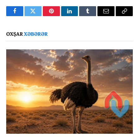
Facebook
Twitter
Pinterest
LinkedIn
Tumblr
Email
Copy
Link
OXŞAR
XƏBƏRƏR