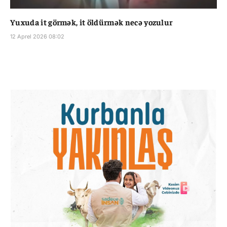
Yuxuda it görmək, it öldürmək necə yozulur
12 Aprel 2026 08:02