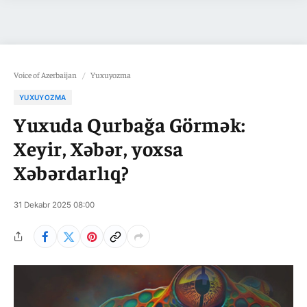
Voice of Azerbaijan
/
Yuxuyozma
YUXUYOZMA
Yuxuda Qurbağa Görmək:
Xeyir, Xəbər, yoxsa
Xəbərdarlıq?
31 Dekabr 2025 08:00