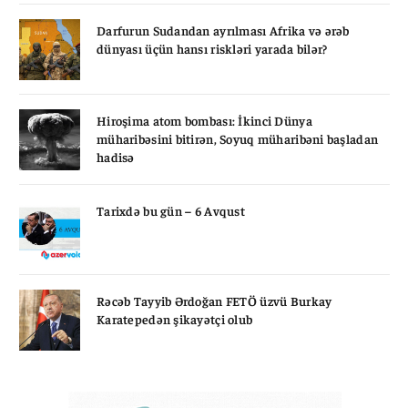
Darfurun Sudandan ayrılması Afrika və ərəb
dünyası üçün hansı riskləri yarada bilər?
Hiroşima atom bombası: İkinci Dünya
müharibəsini bitirən, Soyuq müharibəni başladan
hadisə
Tarixdə bu gün – 6 Avqust
Rəcəb Tayyib Ərdoğan FETÖ üzvü Burkay
Karatepedən şikayətçi olub