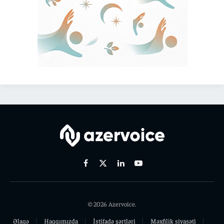
Facebook
X
Linkedin
Youtube
(Twitter)
© 2026 Azervoice.
Əlaqə
Haqqımızda
İstifadə şərtləri
Məxfilik siyasəti