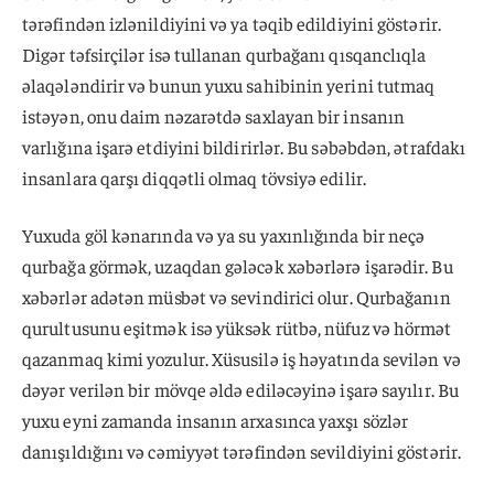
tərəfindən izlənildiyini və ya təqib edildiyini göstərir.
Digər təfsirçilər isə tullanan qurbağanı qısqanclıqla
əlaqələndirir və bunun yuxu sahibinin yerini tutmaq
istəyən, onu daim nəzarətdə saxlayan bir insanın
varlığına işarə etdiyini bildirirlər. Bu səbəbdən, ətrafdakı
insanlara qarşı diqqətli olmaq tövsiyə edilir.
Yuxuda göl kənarında və ya su yaxınlığında bir neçə
qurbağa görmək, uzaqdan gələcək xəbərlərə işarədir. Bu
xəbərlər adətən müsbət və sevindirici olur. Qurbağanın
qurultusunu eşitmək isə yüksək rütbə, nüfuz və hörmət
qazanmaq kimi yozulur. Xüsusilə iş həyatında sevilən və
dəyər verilən bir mövqe əldə ediləcəyinə işarə sayılır. Bu
yuxu eyni zamanda insanın arxasınca yaxşı sözlər
danışıldığını və cəmiyyət tərəfindən sevildiyini göstərir.