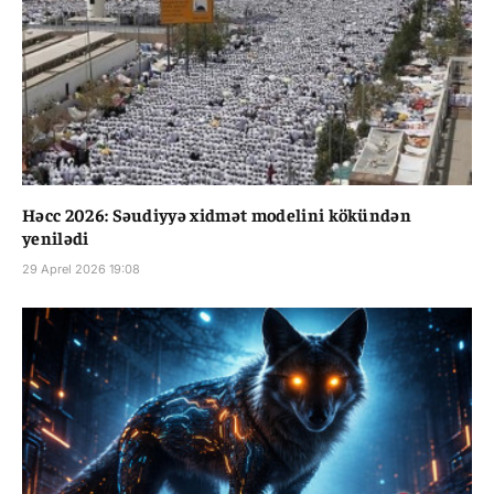
Həcc 2026: Səudiyyə xidmət modelini kökündən
yenilədi
29 Aprel 2026 19:08