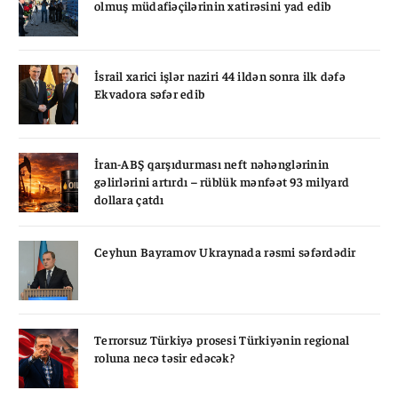
olmuş müdafiəçilərinin xatirəsini yad edib
İsrail xarici işlər naziri 44 ildən sonra ilk dəfə
Ekvadora səfər edib
İran-ABŞ qarşıdurması neft nəhənglərinin
gəlirlərini artırdı – rüblük mənfəət 93 milyard
dollara çatdı
Ceyhun Bayramov Ukraynada rəsmi səfərdədir
Terrorsuz Türkiyə prosesi Türkiyənin regional
roluna necə təsir edəcək?