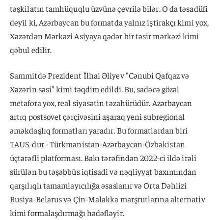
təşkilatın tamhüquqlu üzvünə çevrilə bilər. O da təsadüfi
deyil ki, Azərbaycan bu formatda yalnız iştirakçı kimi yox,
Xəzərdən Mərkəzi Asiyaya qədər bir təsir mərkəzi kimi
qəbul edilir.
Sammitdə Prezident İlhai Əliyev "Cənubi Qafqaz və
Xəzərin səsi" kimi təqdim edildi. Bu, sadəcə gözəl
metafora yox, real siyasətin təzahürüdür. Azərbaycan
artıq postsovet çərçivəsini aşaraq yeni subregional
əməkdaşlıq formatları yaradır. Bu formatlardan biri
TAUS-dur - Türkmənistan-Azərbaycan-Özbəkistan
üçtərəfli platforması. Bakı tərəfindən 2022-ci ildə irəli
sürülən bu təşəbbüs iqtisadi və nəqliyyat baxımından
qarşılıqlı tamamlayıcılığa əsaslanır və Orta Dəhlizi
Rusiya-Belarus və Çin-Malakka marşrutlarına alternativ
kimi formalaşdırmağı hədəfləyir.