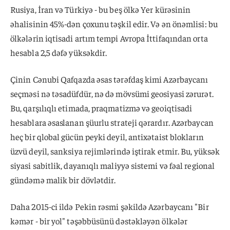
Rusiya, İran və Türkiyə - bu beş ölkə Yer kürəsinin
əhalisinin 45%-dən çoxunu təşkil edir. Və ən önəmlisi: bu
ölkələrin iqtisadi artım tempi Avropa İttifaqından orta
hesabla 2,5 dəfə yüksəkdir.
Çinin Cənubi Qafqazda əsas tərəfdaş kimi Azərbaycanı
seçməsi nə təsadüfdür, nə də mövsümi geosiyasi zərurət.
Bu, qarşılıqlı etimada, praqmatizmə və geoiqtisadi
hesablara əsaslanan şüurlu strateji qərardır. Azərbaycan
heç bir qlobal gücün peyki deyil, antixətaist blokların
üzvü deyil, sanksiya rejimlərində iştirak etmir. Bu, yüksək
siyasi sabitlik, dayanıqlı maliyyə sistemi və fəal regional
gündəmə malik bir dövlətdir.
Daha 2015-ci ildə Pekin rəsmi şəkildə Azərbaycanı "Bir
kəmər - bir yol" təşəbbüsünü dəstəkləyən ölkələr