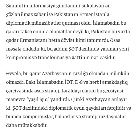
Sammitin informasiya gündəmini silkələyən ən
gözlənilməz xəbər isə Pakistanın Ermənistanla
diplomatik münasibətlər qurması oldu. İslamabadın bu
qərarı təkcə onunla əlamətdar deyil ki, Pakistan bu vaxta
qədər Ermənistanı hətta dövlət kimi tanımırdı. Əsas
məsələ ondadır ki, bu addım ŞƏT daxilində yaranan yeni
kompromis və transformasiya xəttinin nəticəsidir.
Əvvəla, bu qərar Azərbaycanın razılığı olmadan mümkün
olmazdı. Bakı İslamabadın İƏT, D-8 və hərbi əməkdaşlıq
çərçivəsində əsas strateji tərəfdaşı olaraq bu geosiyasi
manevrə "yaşıl işıq" yandırdı. Çünki Azərbaycan anlayır
ki, ŞƏT daxilindəki diplomatik oyun qaydaları fərqlidir və
burada kompromislər, balanslar və strateji razılaşmalar
daha mürəkkəbdir.