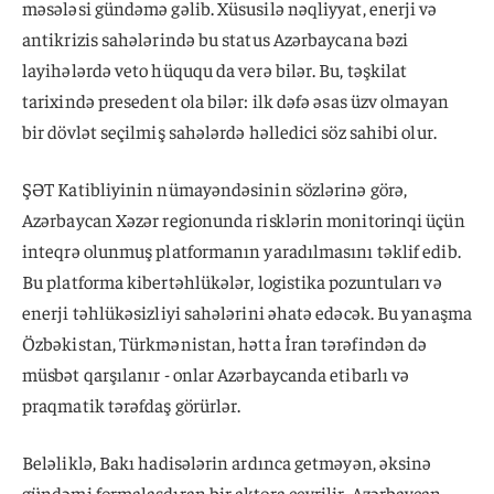
məsələsi gündəmə gəlib. Xüsusilə nəqliyyat, enerji və
antikrizis sahələrində bu status Azərbaycana bəzi
layihələrdə veto hüququ da verə bilər. Bu, təşkilat
tarixində presedent ola bilər: ilk dəfə əsas üzv olmayan
bir dövlət seçilmiş sahələrdə həlledici söz sahibi olur.
ŞƏT Katibliyinin nümayəndəsinin sözlərinə görə,
Azərbaycan Xəzər regionunda risklərin monitorinqi üçün
inteqrə olunmuş platformanın yaradılmasını təklif edib.
Bu platforma kibertəhlükələr, logistika pozuntuları və
enerji təhlükəsizliyi sahələrini əhatə edəcək. Bu yanaşma
Özbəkistan, Türkmənistan, hətta İran tərəfindən də
müsbət qarşılanır - onlar Azərbaycanda etibarlı və
praqmatik tərəfdaş görürlər.
Beləliklə, Bakı hadisələrin ardınca getməyən, əksinə
gündəmi formalaşdıran bir aktora çevrilir. Azərbaycan