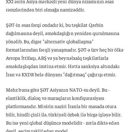
XXI əsrin Asiya mərkəzli yeni dünya nizamının əsas
rəmzlərindən biri olmağa namizəddir.
ŞƏT-in əsas fərqi ondadır ki, bu təşkilat Qərbin
dağılmasına deyil, əməkdaşlığın yenidən qurulmasına
yönəlib. Bu, digər "alternativ qloballaşma"
formatlarından fərqli yanaşmadır. ŞƏT-ə üzv heç bir ölkə
Avropa İttifaqı, ABŞ və ya beynəlxalq təşkilatlarla
əməkdaşlıqdan imtina etmir. Hətta sanksiya altındakı
İran və KXDR belə dünyanı "dağıtmaq" çağırışı etmir.
Məhz buna görə ŞƏT Asiyanın NATO-su deyil. Bu -
elastiklik, dialoq və maraqların konfiqurasiyası
platformasıdır. Misirin naziri İranla bir masada otura
bilir, hindli çinli ilə, türkiyəli özbək ilə birgə işləyə bilir.
Bu isə yeni qlobal düşüncə modelidir - zorla diktə edən
deyil, seçim təklif edən model.