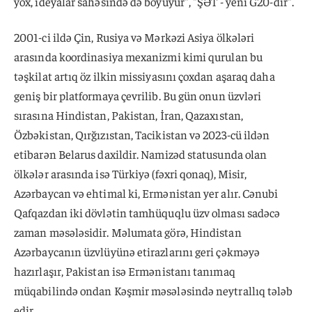
yox, ideyalar sahəsində də böyüyür", "ŞƏT - yeni G20-dir".
2001-ci ildə Çin, Rusiya və Mərkəzi Asiya ölkələri
arasında koordinasiya mexanizmi kimi qurulan bu
təşkilat artıq öz ilkin missiyasını çoxdan aşaraq daha
geniş bir platformaya çevrilib. Bu gün onun üzvləri
sırasına Hindistan, Pakistan, İran, Qazaxıstan,
Özbəkistan, Qırğızıstan, Tacikistan və 2023-cü ildən
etibarən Belarus daxildir. Namizəd statusunda olan
ölkələr arasında isə Türkiyə (fəxri qonaq), Misir,
Azərbaycan və ehtimal ki, Ermənistan yer alır. Cənubi
Qafqazdan iki dövlətin tamhüquqlu üzv olması sadəcə
zaman məsələsidir. Məlumata görə, Hindistan
Azərbaycanın üzvlüyünə etirazlarını geri çəkməyə
hazırlaşır, Pakistan isə Ermənistanı tanımaq
müqabilində ondan Kəşmir məsələsində neytrallıq tələb
edir.