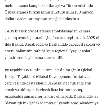
mehmanxana kompleksi tikməyi və Türkmənistanla
Özbəkistanda turizm infrastrukturu üçün 150 milyon
dollara qədər sərmayə yatırmağı planlaşdırır.
TAUS klassik dövlətlərarası əməkdaşlıqdan kənara
çıxaraq texnoloji tərəfdaşlıq formatı təqdim edir. 2025-ci
ildə Bakıda, Aşqabadda və Daşkənddə qabaqcıl ekoloji və
enerji həllərinin tətbiqi üçün regional "yaşıl hablar"
yaradılması layihəsinə start verilib.
Bu təşəbbüs BƏƏ-nin Future Fund-u və Çinin Qlobal
İnkişaf Təşəbbüsü (Global Development Initiative)
çərçivəsində dəstəklənir. Bakıdakı hab tullantıların
emalı və hidrogen istehsalı üzrə ixtisaslaşacaq,
Aşqabadda günəş enerjisi üzrə elmi park, Daşkənddə isə
"dayanıqlı inkişaf akademiyası" yaradılacaq. Akademiya