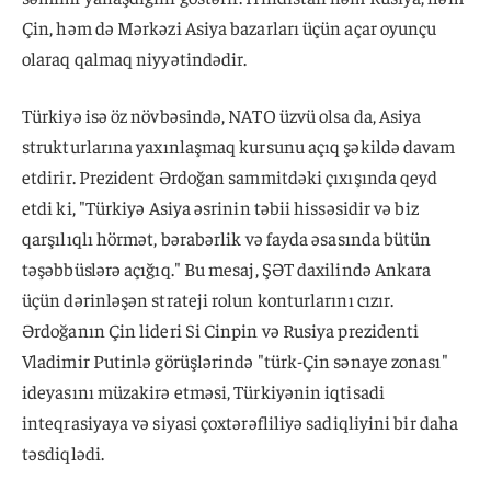
Çin, həm də Mərkəzi Asiya bazarları üçün açar oyunçu
olaraq qalmaq niyyətindədir.
Türkiyə isə öz növbəsində, NATO üzvü olsa da, Asiya
strukturlarına yaxınlaşmaq kursunu açıq şəkildə davam
etdirir. Prezident Ərdoğan sammitdəki çıxışında qeyd
etdi ki, "Türkiyə Asiya əsrinin təbii hissəsidir və biz
qarşılıqlı hörmət, bərabərlik və fayda əsasında bütün
təşəbbüslərə açığıq." Bu mesaj, ŞƏT daxilində Ankara
üçün dərinləşən strateji rolun konturlarını cızır.
Ərdoğanın Çin lideri Si Cinpin və Rusiya prezidenti
Vladimir Putinlə görüşlərində "türk-Çin sənaye zonası"
ideyasını müzakirə etməsi, Türkiyənin iqtisadi
inteqrasiyaya və siyasi çoxtərəfliliyə sadiqliyini bir daha
təsdiqlədi.