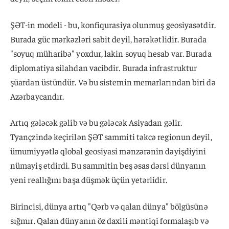
ŞƏT-in modeli - bu, konfiqurasiya olunmuş geosiyasətdir.
Burada güc mərkəzləri sabit deyil, hərəkətlidir. Burada
"soyuq müharibə" yoxdur, lakin soyuq hesab var. Burada
diplomatiya silahdan vacibdir. Burada infrastruktur
şüardan üstündür. Və bu sistemin memarlarından biri də
Azərbaycandır.
Artıq gələcək gəlib və bu gələcək Asiyadan gəlir.
Tyançzində keçirilən ŞƏT sammiti təkcə regionun deyil,
ümumiyyətlə qlobal geosiyasi mənzərənin dəyişdiyini
nümayiş etdirdi. Bu sammitin beş əsas dərsi dünyanın
yeni reallığını başa düşmək üçün yetərlidir.
Birincisi, dünya artıq "Qərb və qalan dünya" bölgüsünə
sığmır. Qalan dünyanın öz daxili məntiqi formalaşıb və