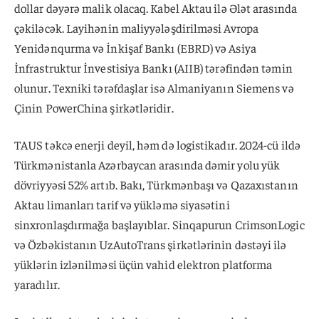
dollar dəyərə malik olacaq. Kabel Aktau ilə Ələt arasında
çəkiləcək. Layihənin maliyyələşdirilməsi Avropa
Yenidənqurma və İnkişaf Bankı (EBRD) və Asiya
İnfrastruktur İnvestisiya Bankı (AIIB) tərəfindən təmin
olunur. Texniki tərəfdaşlar isə Almaniyanın Siemens və
Çinin PowerChina şirkətləridir.
TAUS təkcə enerji deyil, həm də logistikadır. 2024-cü ildə
Türkmənistanla Azərbaycan arasında dəmir yolu yük
dövriyyəsi 52% artıb. Bakı, Türkmənbaşı və Qazaxıstanın
Aktau limanları tarif və yükləmə siyasətini
sinxronlaşdırmağa başlayıblar. Sinqapurun CrimsonLogic
və Özbəkistanın UzAutoTrans şirkətlərinin dəstəyi ilə
yüklərin izlənilməsi üçün vahid elektron platforma
yaradılır.