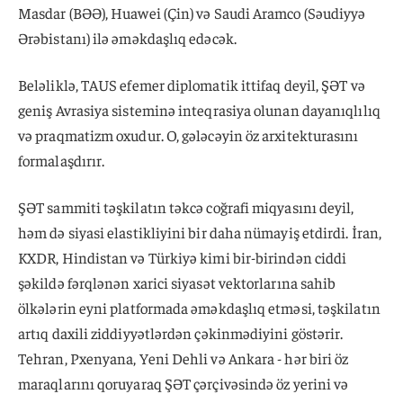
Masdar (BƏƏ), Huawei (Çin) və Saudi Aramco (Səudiyyə
Ərəbistanı) ilə əməkdaşlıq edəcək.
Beləliklə, TAUS efemer diplomatik ittifaq deyil, ŞƏT və
geniş Avrasiya sisteminə inteqrasiya olunan dayanıqlılıq
və praqmatizm oxudur. O, gələcəyin öz arxitekturasını
formalaşdırır.
ŞƏT sammiti təşkilatın təkcə coğrafi miqyasını deyil,
həm də siyasi elastikliyini bir daha nümayiş etdirdi. İran,
KXDR, Hindistan və Türkiyə kimi bir-birindən ciddi
şəkildə fərqlənən xarici siyasət vektorlarına sahib
ölkələrin eyni platformada əməkdaşlıq etməsi, təşkilatın
artıq daxili ziddiyyətlərdən çəkinmədiyini göstərir.
Tehran, Pxenyana, Yeni Dehli və Ankara - hər biri öz
maraqlarını qoruyaraq ŞƏT çərçivəsində öz yerini və