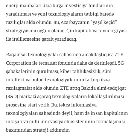
enerji mənbələri üzrə birgə investisiya fondlarının
yaradılması və yeni texnologiyaların tətbiqi barədə
razılıqlar əldə olundu. Bu, Azərbaycanın "yaşıl keçid"
strategiyasına uyğun olaraq, Çin kapitalı və texnologiyası
ilə irəliləməsinə şərait yaradacaq.
Rəqəmsal texnologiyalar sahəsində əməkdaşlıq isə ZTE
Corporation ilə təmaslar fonunda daha da dərinləşdi. 5G
şəbəkələrinin qurulması, kiber təhlükəsizlik, süni
intellekt və bulud texnologiyalarının tətbiqi üzrə
razılaşmalar əldə olundu. ZTE artıq Bakıda elmi-tədqiqat
(R&D) mərkəzi açaraq texnologiyaların lokallaşdırılması
prosesinə start verib. Bu, təkcə informasiya
texnologiyaları sahəsində deyil, həm də insan kapitalının
inkişafı və milli innovasiya ekosisteminin formalaşması
baxımından strateji addımdır.