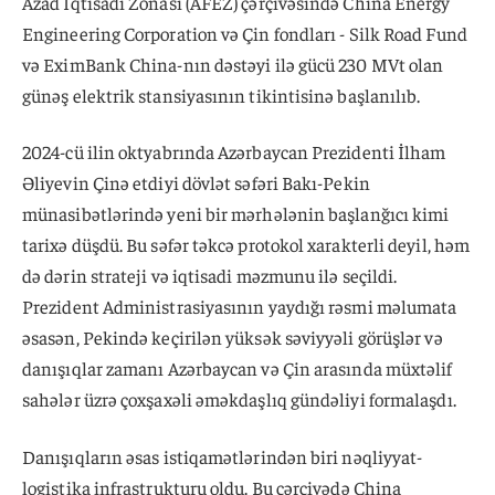
Azad İqtisadi Zonası (AFEZ) çərçivəsində China Energy
Engineering Corporation və Çin fondları - Silk Road Fund
və EximBank China-nın dəstəyi ilə gücü 230 MVt olan
günəş elektrik stansiyasının tikintisinə başlanılıb.
2024-cü ilin oktyabrında Azərbaycan Prezidenti İlham
Əliyevin Çinə etdiyi dövlət səfəri Bakı-Pekin
münasibətlərində yeni bir mərhələnin başlanğıcı kimi
tarixə düşdü. Bu səfər təkcə protokol xarakterli deyil, həm
də dərin strateji və iqtisadi məzmunu ilə seçildi.
Prezident Administrasiyasının yaydığı rəsmi məlumata
əsasən, Pekində keçirilən yüksək səviyyəli görüşlər və
danışıqlar zamanı Azərbaycan və Çin arasında müxtəlif
sahələr üzrə çoxşaxəli əməkdaşlıq gündəliyi formalaşdı.
Danışıqların əsas istiqamətlərindən biri nəqliyyat-
logistika infrastrukturu oldu. Bu çərçivədə China