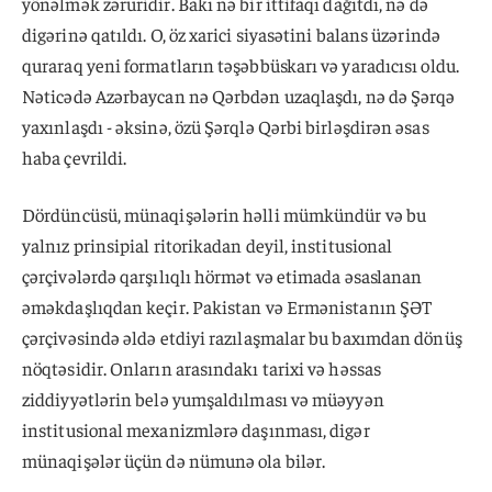
yönəlmək zəruridir. Bakı nə bir ittifaqı dağıtdı, nə də
digərinə qatıldı. O, öz xarici siyasətini balans üzərində
quraraq yeni formatların təşəbbüskarı və yaradıcısı oldu.
Nəticədə Azərbaycan nə Qərbdən uzaqlaşdı, nə də Şərqə
yaxınlaşdı - əksinə, özü Şərqlə Qərbi birləşdirən əsas
haba çevrildi.
Dördüncüsü, münaqişələrin həlli mümkündür və bu
yalnız prinsipial ritorikadan deyil, institusional
çərçivələrdə qarşılıqlı hörmət və etimada əsaslanan
əməkdaşlıqdan keçir. Pakistan və Ermənistanın ŞƏT
çərçivəsində əldə etdiyi razılaşmalar bu baxımdan dönüş
nöqtəsidir. Onların arasındakı tarixi və həssas
ziddiyyətlərin belə yumşaldılması və müəyyən
institusional mexanizmlərə daşınması, digər
münaqişələr üçün də nümunə ola bilər.