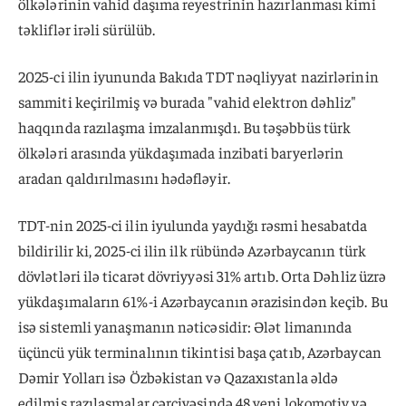
ölkələrinin vahid daşıma reyestrinin hazırlanması kimi
təkliflər irəli sürülüb.
2025-ci ilin iyununda Bakıda TDT nəqliyyat nazirlərinin
sammiti keçirilmiş və burada "vahid elektron dəhliz"
haqqında razılaşma imzalanmışdı. Bu təşəbbüs türk
ölkələri arasında yükdaşımada inzibati baryerlərin
aradan qaldırılmasını hədəfləyir.
TDT-nin 2025-ci ilin iyulunda yaydığı rəsmi hesabatda
bildirilir ki, 2025-ci ilin ilk rübündə Azərbaycanın türk
dövlətləri ilə ticarət dövriyyəsi 31% artıb. Orta Dəhliz üzrə
yükdaşımaların 61%-i Azərbaycanın ərazisindən keçib. Bu
isə sistemli yanaşmanın nəticəsidir: Ələt limanında
üçüncü yük terminalının tikintisi başa çatıb, Azərbaycan
Dəmir Yolları isə Özbəkistan və Qazaxıstanla əldə
edilmiş razılaşmalar çərçivəsində 48 yeni lokomotiv və