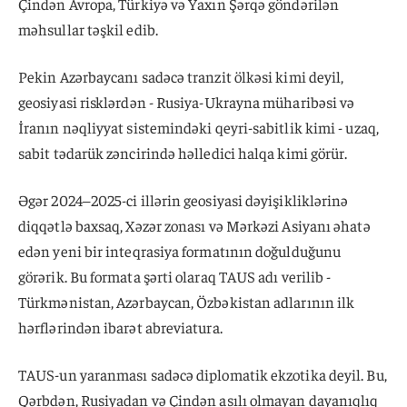
Çindən Avropa, Türkiyə və Yaxın Şərqə göndərilən
məhsullar təşkil edib.
Pekin Azərbaycanı sadəcə tranzit ölkəsi kimi deyil,
geosiyasi risklərdən - Rusiya-Ukrayna müharibəsi və
İranın nəqliyyat sistemindəki qeyri-sabitlik kimi - uzaq,
sabit tədarük zəncirində həlledici halqa kimi görür.
Əgər 2024–2025-ci illərin geosiyasi dəyişikliklərinə
diqqətlə baxsaq, Xəzər zonası və Mərkəzi Asiyanı əhatə
edən yeni bir inteqrasiya formatının doğulduğunu
görərik. Bu formata şərti olaraq TAUS adı verilib -
Türkmənistan, Azərbaycan, Özbəkistan adlarının ilk
hərflərindən ibarət abreviatura.
TAUS-un yaranması sadəcə diplomatik ekzotika deyil. Bu,
Qərbdən, Rusiyadan və Çindən asılı olmayan dayanıqlıq