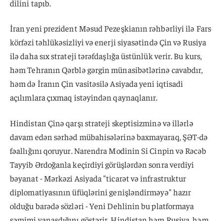
dilini tapıb.
İran yeni prezident Məsud Pezeşkianın rəhbərliyi ilə Fars
körfəzi təhlükəsizliyi və enerji siyasətində Çin və Rusiya
ilə daha sıx strateji tərəfdaşlığa üstünlük verir. Bu kurs,
həm Tehranın Qərblə gərgin münasibətlərinə cavabdır,
həm də İranın Çin vasitəsilə Asiyada yeni iqtisadi
açılımlara çıxmaq istəyindən qaynaqlanır.
Hindistan Çinə qarşı strateji skeptisizminə və illərlə
davam edən sərhəd mübahisələrinə baxmayaraq, ŞƏT-də
fəallığını qoruyur. Narendra Modinin Si Cinpin və Rəcəb
Tayyib Ərdoğanla keçirdiyi görüşlərdən sonra verdiyi
bəyanat - Mərkəzi Asiyada "ticarət və infrastruktur
diplomatiyasının üfüqlərini genişləndirməyə" hazır
olduğu barədə sözləri - Yeni Dehlinin bu platformaya
səmimi yanaşdığını göstərir. Hindistan həm Rusiya, həm