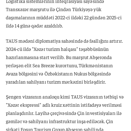
Logistika sistemlərinin inteqrasiyası sayəsində
Transxəzər marşrutu ilə Çindən Türkiyəyə yük
daşımalarının müddəti 2022-ci ildəki 22 gündən 2025-ci
ildə 14 günə qədər azaldılıb.
TAUS mədəni diplomatiya sahəsində də fəallığını artırır.
2024-cü ildə "Xəzər turizm halqası" təşəbbüsünün
hazırlanmasına start verilib. Bu marşrut Abşeronda
yerləşən elit Sea Breeze kurortunu, Türkmənistanın
Avaza bölgəsini və Özbəkistanın Nukus bölgəsində
yaradılan sahilyanı turizm mərkəzini birləşdirir.
Şengen vizasının analoqu kimi TAUS vizasının tətbiqi və
"Xəzər ekspressi" adlı kruiz xəttinin istifadəyə verilməsi
planlaşdırılır. Layihə çərçivəsində Çin investisiyaları ilə
gəmilər və sahilyanı infrastruktur inşa ediləcək. Çin
şirkəti Fosun Tourism Group Abşeron sahilində