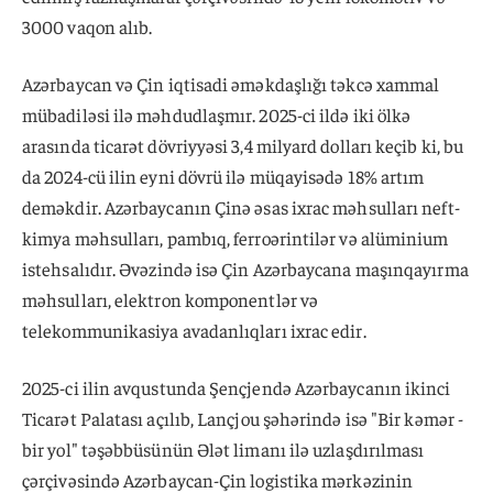
3000 vaqon alıb.
Azərbaycan və Çin iqtisadi əməkdaşlığı təkcə xammal
mübadiləsi ilə məhdudlaşmır. 2025-ci ildə iki ölkə
arasında ticarət dövriyyəsi 3,4 milyard dolları keçib ki, bu
da 2024-cü ilin eyni dövrü ilə müqayisədə 18% artım
deməkdir. Azərbaycanın Çinə əsas ixrac məhsulları neft-
kimya məhsulları, pambıq, ferroərintilər və alüminium
istehsalıdır. Əvəzində isə Çin Azərbaycana maşınqayırma
məhsulları, elektron komponentlər və
telekommunikasiya avadanlıqları ixrac edir.
2025-ci ilin avqustunda Şençjendə Azərbaycanın ikinci
Ticarət Palatası açılıb, Lançjou şəhərində isə "Bir kəmər -
bir yol" təşəbbüsünün Ələt limanı ilə uzlaşdırılması
çərçivəsində Azərbaycan-Çin logistika mərkəzinin