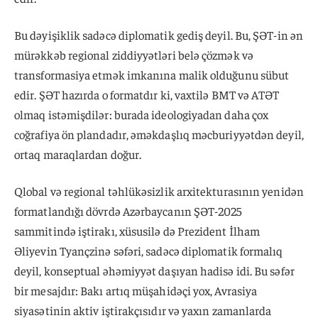
Bu dəyişiklik sadəcə diplomatik gediş deyil. Bu, ŞƏT-in ən
mürəkkəb regional ziddiyyətləri belə çözmək və
transformasiya etmək imkanına malik olduğunu sübut
edir. ŞƏT hazırda o formatdır ki, vaxtilə BMT və ATƏT
olmaq istəmişdilər: burada ideologiyadan daha çox
coğrafiya ön plandadır, əməkdaşlıq məcburiyyətdən deyil,
ortaq maraqlardan doğur.
Qlobal və regional təhlükəsizlik arxitekturasının yenidən
formatlandığı dövrdə Azərbaycanın ŞƏT-2025
sammitində iştirakı, xüsusilə də Prezident İlham
Əliyevin Tyançzinə səfəri, sadəcə diplomatik formalıq
deyil, konseptual əhəmiyyət daşıyan hadisə idi. Bu səfər
bir mesajdır: Bakı artıq müşahidəçi yox, Avrasiya
siyasətinin aktiv iştirakçısıdır və yaxın zamanlarda