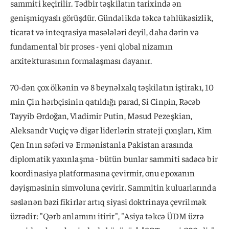
sammiti keçirilir. Tədbir təşkilatın tarixində ən
genişmiqyaslı görüşdür. Gündəlikdə təkcə təhlükəsizlik,
ticarət və inteqrasiya məsələləri deyil, daha dərin və
fundamental bir proses - yeni qlobal nizamın
arxitekturasının formalaşması dayanır.
70-dən çox ölkənin və 8 beynəlxalq təşkilatın iştirakı, 10
min Çin hərbçisinin qatıldığı parad, Si Cinpin, Rəcəb
Tayyib Ərdoğan, Vladimir Putin, Məsud Pezeşkian,
Aleksandr Vuçiç və digər liderlərin strateji çıxışları, Kim
Çen Inın səfəri və Ermənistanla Pakistan arasında
diplomatik yaxınlaşma - bütün bunlar sammiti sadəcə bir
koordinasiya platformasına çevirmir, onu epoxanın
dəyişməsinin simvoluna çevirir. Sammitin kuluarlarında
səslənən bəzi fikirlər artıq siyasi doktrinaya çevrilmək
üzrədir: "Qərb anlamını itirir", "Asiya təkcə ÜDM üzrə