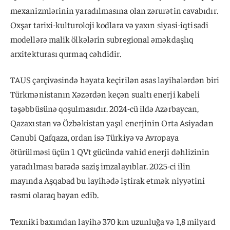
mexanizmlərinin yaradılmasına olan zərurətin cavabıdır.
Oxşar tarixi-kulturoloji kodlara və yaxın siyasi-iqtisadi
modellərə malik ölkələrin subregional əməkdaşlıq
arxitekturası qurmaq cəhdidir.
TAUS çərçivəsində həyata keçirilən əsas layihələrdən biri
Türkmənistanın Xəzərdən keçən sualtı enerji kabeli
təşəbbüsünə qoşulmasıdır. 2024-cü ildə Azərbaycan,
Qazaxıstan və Özbəkistan yaşıl enerjinin Orta Asiyadan
Cənubi Qafqaza, ordan isə Türkiyə və Avropaya
ötürülməsi üçün 1 QVt gücündə vahid enerji dəhlizinin
yaradılması barədə saziş imzalayıblar. 2025-ci ilin
mayında Aşqabad bu layihədə iştirak etmək niyyətini
rəsmi olaraq bəyan edib.
Texniki baxımdan layihə 370 km uzunluğa və 1,8 milyard