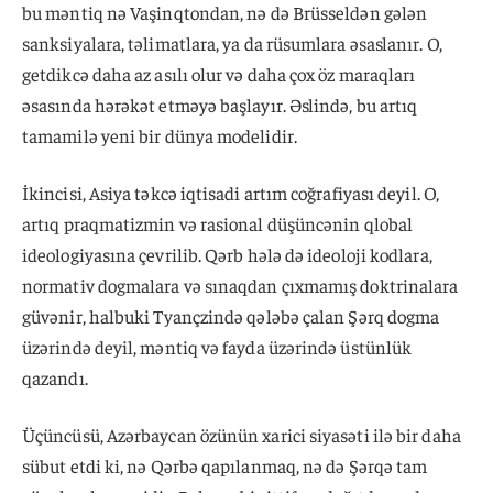
bu məntiq nə Vaşinqtondan, nə də Brüsseldən gələn
sanksiyalara, təlimatlara, ya da rüsumlara əsaslanır. O,
getdikcə daha az asılı olur və daha çox öz maraqları
əsasında hərəkət etməyə başlayır. Əslində, bu artıq
tamamilə yeni bir dünya modelidir.
İkincisi, Asiya təkcə iqtisadi artım coğrafiyası deyil. O,
artıq praqmatizmin və rasional düşüncənin qlobal
ideologiyasına çevrilib. Qərb hələ də ideoloji kodlara,
normativ dogmalara və sınaqdan çıxmamış doktrinalara
güvənir, halbuki Tyançzində qələbə çalan Şərq dogma
üzərində deyil, məntiq və fayda üzərində üstünlük
qazandı.
Üçüncüsü, Azərbaycan özünün xarici siyasəti ilə bir daha
sübut etdi ki, nə Qərbə qapılanmaq, nə də Şərqə tam