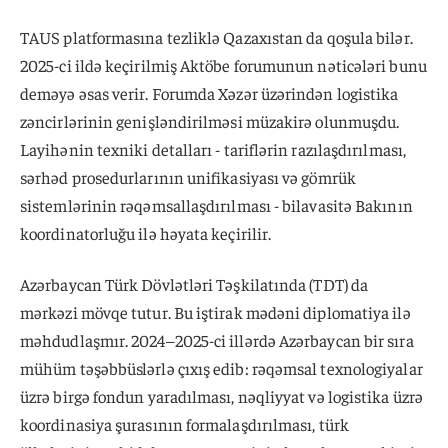
TAUS platformasına tezliklə Qazaxıstan da qoşula bilər.
2025-ci ildə keçirilmiş Aktöbe forumunun nəticələri bunu
deməyə əsas verir. Forumda Xəzər üzərindən logistika
zəncirlərinin genişləndirilməsi müzakirə olunmuşdu.
Layihənin texniki detalları - tariflərin razılaşdırılması,
sərhəd prosedurlarının unifikasiyası və gömrük
sistemlərinin rəqəmsallaşdırılması - bilavasitə Bakının
koordinatorluğu ilə həyata keçirilir.
Azərbaycan Türk Dövlətləri Təşkilatında (TDT) da
mərkəzi mövqe tutur. Bu iştirak mədəni diplomatiya ilə
məhdudlaşmır. 2024–2025-ci illərdə Azərbaycan bir sıra
mühüm təşəbbüslərlə çıxış edib: rəqəmsal texnologiyalar
üzrə birgə fondun yaradılması, nəqliyyat və logistika üzrə
koordinasiya şurasının formalaşdırılması, türk