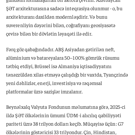
ŞƏT arxitekturasına sadəcə inteqrasiya olunmur - o, bu
arxitekturanı daxildən modernləşdirir. Və bunu
suverenliyin dəyərini bilən, coğrafiyanı geosiyasətə
çevirə bilən bir dövlətin ləyaqəti ilə edir.
Fərq göz qabağındadır. ABŞ Asiyadan gətirilən neft,
alüminium və batareyalara 50–100% gömrük rüsumu
tətbiq etdiyi, Brüssel isə Almaniya iqtisadiyyatını
tənəzzüldən xilas etməyə çalışdığı bir vaxtda, Tyançzində
yeni dəhlizlər, enerji, investisiya və rəqəmsal
platformalar üzrə sazişlər imzalanır.
Beynəlxalq Valyuta Fondunun məlumatına görə, 2025-ci
ildə ŞƏT ölkələrinin ümumi ÜDM-i alıcılıq qabiliyyəti
pariteti üzrə 38 trilyon dolları keçib. Müqayisə üçün: G7
ölkələrinin göstəricisi 33 trilyondur. Çin, Hindistan,