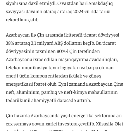
siyahısına daxil etmişdi. O vaxtdan bəri əməkdaşlıq
səviyyəsi davamlı olaraq artaraq 2024-cü ildə tarixi
rekordlara çatıb.
Azərbaycan ilə Çin arasında ikitərəfli ticarət dövriyyəsi
38% artaraq 3,1 milyard ABŞ dollarını keçib. Bu ticarət
dövriyyəsinin təxminən 80%-i Çin tərəfindən
Azərbaycana ixrac edilən maşınqayırma avadanlıqları,
telekommunikasiya texnologiyaları və bərpa olunan
enerji üçün komponentlərdən (külək və günəş
energetikası) ibarət olub. Eyni zamanda Azərbaycan Çinə
neft, alüminium, pambıq və neft-kimya məhsullarının
tədarükünü əhəmiyyətli dərəcədə artırıb.
Çin hazırda Azərbaycanda yaşıl energetika sektoruna ən
çox sərmayə qoyan xarici investora çevrilib. Xüsusilə Ələt