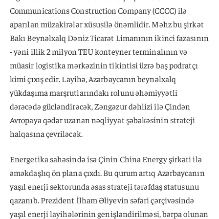
Communications Construction Company (CCCC) ilə
aparılan müzakirələr xüsusilə önəmlidir. Məhz bu şirkət
Bakı Beynəlxalq Dəniz Ticarət Limanının ikinci fazasının
- yəni illik 2 milyon TEU konteyner terminalının və
müasir logistika mərkəzinin tikintisi üzrə baş podratçı
kimi çıxış edir. Layihə, Azərbaycanın beynəlxalq
yükdaşıma marşrutlarındakı rolunu əhəmiyyətli
dərəcədə gücləndirəcək, Zəngəzur dəhlizi ilə Çindən
Avropaya qədər uzanan nəqliyyat şəbəkəsinin strateji
halqasına çevriləcək.
Energetika sahəsində isə Çinin China Energy şirkəti ilə
əməkdaşlıq ön plana çıxdı. Bu qurum artıq Azərbaycanın
yaşıl enerji sektorunda əsas strateji tərəfdaş statusunu
qazanıb. Prezident İlham Əliyevin səfəri çərçivəsində
yaşıl enerji layihələrinin genişləndirilməsi, bərpa olunan