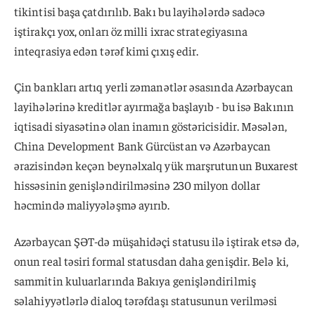
tikintisi başa çatdırılıb. Bakı bu layihələrdə sadəcə
iştirakçı yox, onları öz milli ixrac strategiyasına
inteqrasiya edən tərəf kimi çıxış edir.
Çin bankları artıq yerli zəmanətlər əsasında Azərbaycan
layihələrinə kreditlər ayırmağa başlayıb - bu isə Bakının
iqtisadi siyasətinə olan inamın göstəricisidir. Məsələn,
China Development Bank Gürcüstan və Azərbaycan
ərazisindən keçən beynəlxalq yük marşrutunun Buxarest
hissəsinin genişləndirilməsinə 230 milyon dollar
həcmində maliyyələşmə ayırıb.
Azərbaycan ŞƏT-də müşahidəçi statusu ilə iştirak etsə də,
onun real təsiri formal statusdan daha genişdir. Belə ki,
sammitin kuluarlarında Bakıya genişləndirilmiş
səlahiyyətlərlə dialoq tərəfdaşı statusunun verilməsi