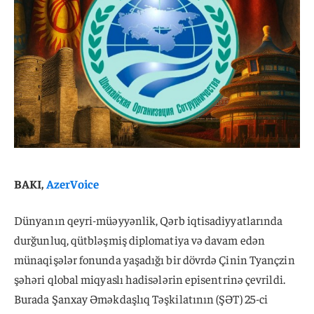
BAKI,
AzerVoice
Dünyanın qeyri-müəyyənlik, Qərb iqtisadiyyatlarında
durğunluq, qütbləşmiş diplomatiya və davam edən
münaqişələr fonunda yaşadığı bir dövrdə Çinin Tyançzin
şəhəri qlobal miqyaslı hadisələrin episentrinə çevrildi.
Burada Şanxay Əməkdaşlıq Təşkilatının (ŞƏT) 25-ci