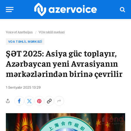
Voice of Azerbaijan
/
VOA təhlil mərkəzi
VOA TƏHLIL MƏRKƏZI
ŞƏT 2025: Asiya güc toplayır,
Azərbaycan yeni Avrasiyanın
mərkəzlərindən birinə çevrilir
1 Sentyabr 2025 13:29