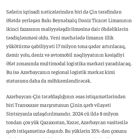
Səfərin iqtisadi nəticələrindən biri də Çin tərəfindən
Ələtdə yerləşən Bakı Beynəlxalq Dəniz Ticarət Limanının
ikinci fazasının maliyyələşdirilməsinə dair öhdəliklərin
təsdiqlənməsi oldu. Yeni mərhələdə limanın illik
yükötürmə qabiliyyəti 17 milyon tona qədər artırılacaq,
dəmir yolu, dəniz və avtomobil nəqliyyatının kəsişdiyi
Ələt zonasında multimodal logistika mərkəzi yaradılacaq.
Bu isə Azərbaycanın regional logistik mərkəz kimi
statusunu daha da möhkəmləndirəcək.
Azərbaycan-Çin tərəfdaşlığının əsas istiqamətlərindən
biri Transxəzər marşrutunun Çinin qərb vilayəti
Sintszyanla uzlaşdırılmasıdır. 2024-cü ildə 8 milyon
tondan çox yük Qazaxıstan, Xəzər, Azərbaycan vasitəsilə
qərb istiqamətinə daşınıb. Bu yüklərin 35%-dən çoxunu