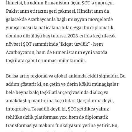
İkincisi, bu addım Ermənistan üçün ŞƏT-ə qapı açır.
Pakistanın etirazını geri çəkməsi, Hindistanın da
gələcəkdə Azərbaycanla bağlı müəyyən mövqelərdə
yumşalması ilə nəticələnə bilər. Əgər bu diplomatik
domino düzülüşü baş tutarsa, 2026-cı ildə keçiriləcək
növbəti ŞƏT sammitində "ikiqat üzvlük" - həm
Azərbaycanın, həm də Ermənistanın eyni vaxtda
təşkilata qəbul olunması mümkündür.
Bu isə artıq regional və qlobal anlamda ciddi siqnaldır. Bu
addım göstərir ki, ən çətin və dərin köklü münaqişələr
belə beynəlxalq təşkilatlar çərçivəsində dialoq və
əməkdaşlıq məntiqinə keçə bilər. Qarşıdurma deyil,
inteqrasiya. Təsadüfi deyil ki, ŞƏT getdikcə yalnız
təhlükəsizlik platforması yox, həm də diplomatik
transformasiya məkanı funksiyasını yerinə yetirir. Bu,