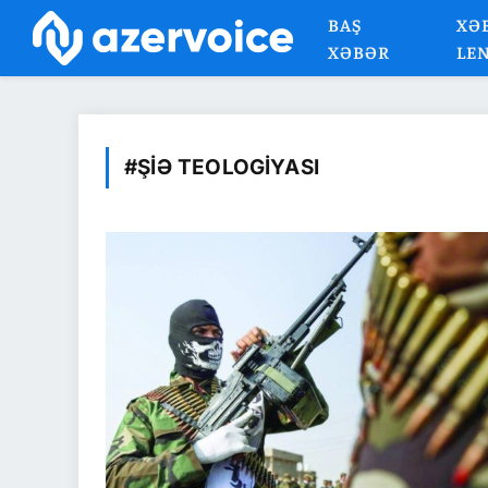
BAŞ
XƏ
XƏBƏR
LE
#ŞIƏ TEOLOGIYASI