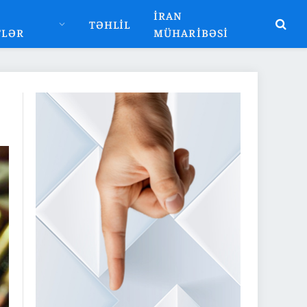
İRAN
TƏHLIL
TLƏR
MÜHARIBƏSI