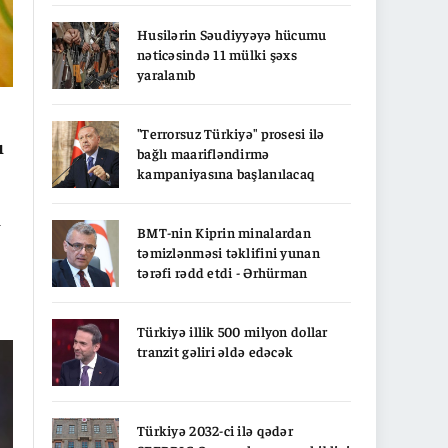
Husilərin Səudiyyəyə hücumu
nəticəsində 11 mülki şəxs
yaralanıb
"Terrorsuz Türkiyə" prosesi ilə
ı
bağlı maarifləndirmə
kampaniyasına başlanılacaq
i
BMT-nin Kiprin minalardan
təmizlənməsi təklifini yunan
tərəfi rədd etdi - Ərhürman
Türkiyə illik 500 milyon dollar
tranzit gəliri əldə edəcək
Türkiyə 2032-ci ilə qədər