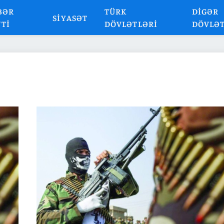
BƏR
TÜRK
DIGƏR
SIYASƏT
NTI
DÖVLƏTLƏRI
DÖVLƏ