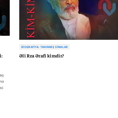
BIOQRAFIYA: TANINMIŞ SIMALAR
i:
Əli Rza Ərafi kimdir?
maq
 və
ni