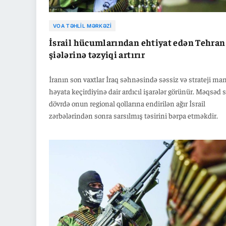
VOA TƏHLIL MƏRKƏZI
İsrail hücumlarından ehtiyat edən Tehran
şiələrinə təzyiqi artırır
İranın son vaxtlar İraq səhnəsində səssiz və strateji ma
həyata keçirdiyinə dair ardıcıl işarələr görünür. Məqsəd 
dövrdə onun regional qollarına endirilən ağır İsrail
zərbələrindən sonra sarsılmış təsirini bərpa etməkdir.