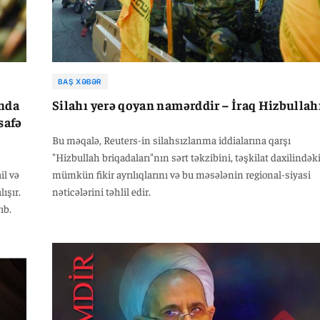
BAŞ XƏBƏR
ında
Silahı yerə qoyan namərddir – İraq Hizbullah
safə
Bu məqalə, Reuters-in silahsızlanma iddialarına qarşı
"Hizbullah briqadaları"nın sərt təkzibini, təşkilat daxilindək
il və
mümkün fikir ayrılıqlarını və bu məsələnin regional-siyasi
ışır.
nəticələrini təhlil edir.
ıb.