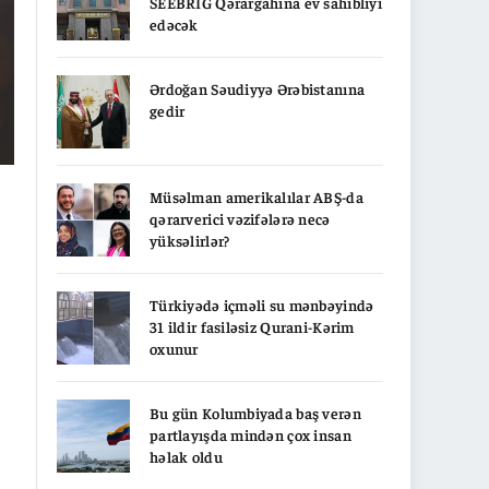
SEEBRIG Qərargahına ev sahibliyi
edəcək
Ərdoğan Səudiyyə Ərəbistanına
gedir
Müsəlman amerikalılar ABŞ-da
qərarverici vəzifələrə necə
yüksəlirlər?
Türkiyədə içməli su mənbəyində
31 ildir fasiləsiz Qurani-Kərim
oxunur
Bu gün Kolumbiyada baş verən
partlayışda mindən çox insan
həlak oldu