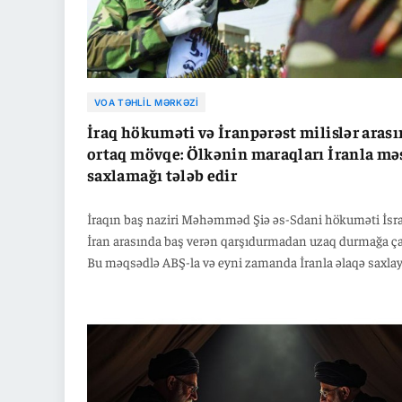
VOA TƏHLIL MƏRKƏZI
İraq hökuməti və İranpərəst milislər aras
ortaq mövqe: Ölkənin maraqları İranla mə
saxlamağı tələb edir
İraqın baş naziri Məhəmməd Şiə əs-Sdani hökuməti İsra
İran arasında baş verən qarşıdurmadan uzaq durmağa çal
Bu məqsədlə ABŞ-la və eyni zamanda İranla əlaqə saxlay