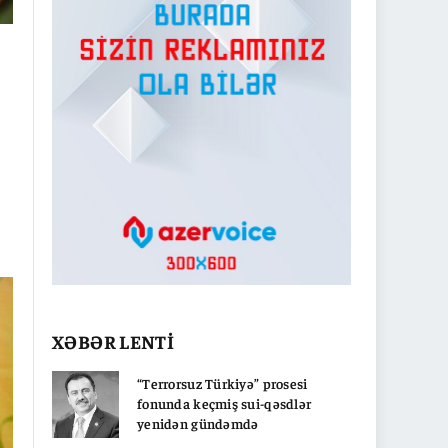
XƏBƏR LENTİ
“Terrorsuz Türkiyə” prosesi
fonunda keçmiş sui-qəsdlər
yenidən gündəmdə