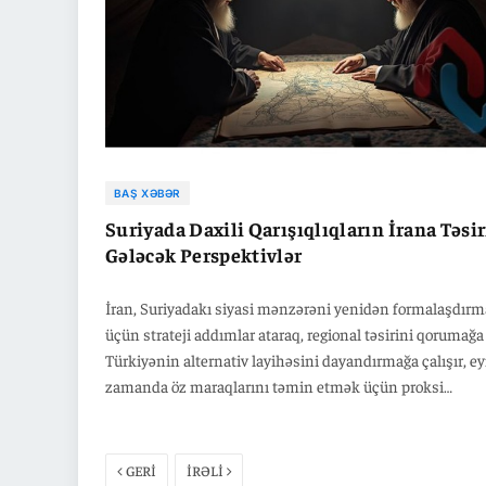
BAŞ XƏBƏR
Suriyada Daxili Qarışıqlıqların İrana Təsir
Gələcək Perspektivlər
İran, Suriyadakı siyasi mənzərəni yenidən formalaşdır
üçün strateji addımlar ataraq, regional təsirini qorumağa
Türkiyənin alternativ layihəsini dayandırmağa çalışır, ey
zamanda öz maraqlarını təmin etmək üçün proksi
müharibələr və daxili qarşıdurmalardan faydalanır.
GERİ
İRƏLİ