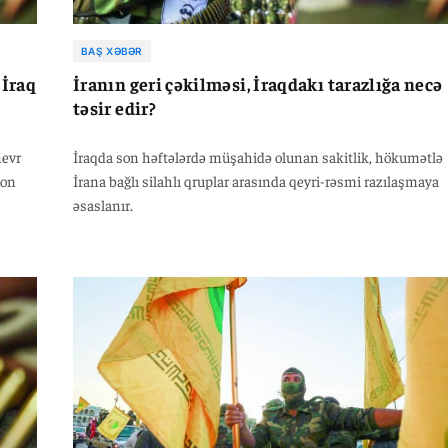
BAŞ XƏBƏR
 İraq
İranın geri çəkilməsi, İraqdakı tarazlığa necə
təsir edir?
nevr
İraqda son həftələrdə müşahidə olunan sakitlik, hökumətlə
son
İrana bağlı silahlı qruplar arasında qeyri-rəsmi razılaşmaya
əsaslanır.