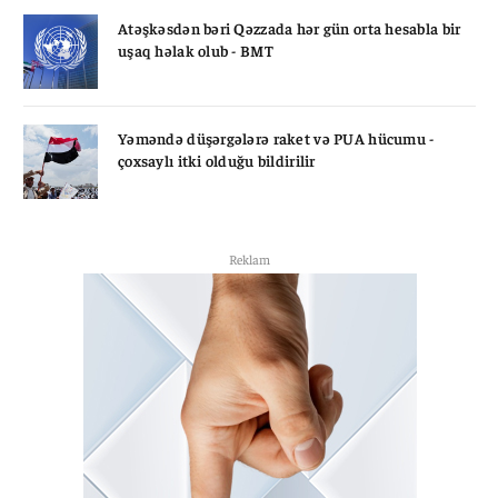
Atəşkəsdən bəri Qəzzada hər gün orta hesabla bir
uşaq həlak olub - BMT
Yəməndə düşərgələrə raket və PUA hücumu -
çoxsaylı itki olduğu bildirilir
Reklam