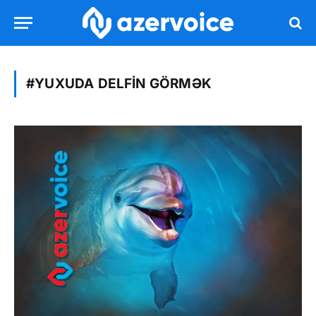
#YUXUDA DELFIN GÖRMƏK