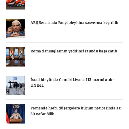
ABŞ Senatında Fauçi əleyhinə səsvermə keçirilib
Roma danışıqlarının yeddinci raundu başa çatıb
İsrail bir gündə Cənubi Livana 113 mərmi atıb -
UNIFIL
Yəməndə hərbi düşərgələrə hücum nəticəsində azı
30 nəfər ölüb