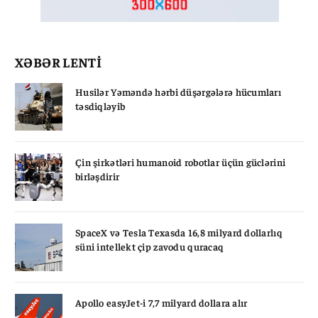
XƏBƏR LENTİ
Husilər Yəməndə hərbi düşərgələrə hücumları
təsdiqləyib
Çin şirkətləri humanoid robotlar üçün güclərini
birləşdirir
SpaceX və Tesla Texasda 16,8 milyard dollarlıq
süni intellekt çip zavodu quracaq
Apollo easyJet-i 7,7 milyard dollara alır