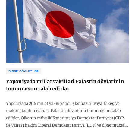
DIGƏR DÖVLƏTLƏR
Yaponiyada millət vəkilləri Fələstin dövlətinin
tanınmasını tələb edirlər
Yaponiyada 206 millət vəkili xarici işlər naziri İvaya Takeşiyə
məktub təqdim edərək, Fələstin dövlətinin tanınmasını tələb
ediblər. Ölkənin müxalif Konstitusiya Demokrat Partiyası (CDP)
ilə yanaşı hakim Liberal Demokrat Partiya (LDP) və digər müxtəlif
partiyaların nümayəndələrindən ibarət qrup bu məktubu