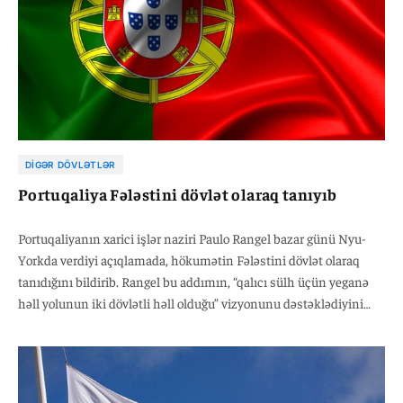
DIGƏR DÖVLƏTLƏR
Portuqaliya Fələstini dövlət olaraq tanıyıb
Portuqaliyanın xarici işlər naziri Paulo Rangel bazar günü Nyu-
Yorkda verdiyi açıqlamada, hökumətin Fələstini dövlət olaraq
tanıdığını bildirib. Rangel bu addımın, “qalıcı sülh üçün yeganə
həll yolunun iki dövlətli həll olduğu” vizyonunu dəstəklədiyini
vurğuladı.