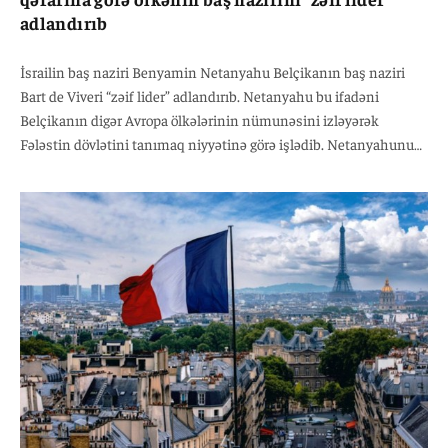
adlandırıb
İsrailin baş naziri Benyamin Netanyahu Belçikanın baş naziri
Bart de Viveri “zəif lider” adlandırıb. Netanyahu bu ifadəni
Belçikanın digər Avropa ölkələrinin nümunəsini izləyərək
Fələstin dövlətini tanımaq niyyətinə görə işlədib. Netanyahunun
ofisinin yaydığı bəyanatda deyilir: “Belçika baş naziri de Viver zəif
liderdir. O, İsrailin hesabına radikal islamçı terroru
sakitləşdirməyə çalışır. Terror timsahını bəsləyərək onun
Belçikanı udmasını gecikdirəcəyinə ümid edir. İsrail buna razı
olmayacaq və özünü müdafiə etməyə davam edəcək.”