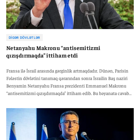
DIGƏR DÖVLƏTLƏR
Netanyahu Makronu “antisemitizmi
qızışdırmaqda” ittiham etdi
Fransa ilə İsrail arasında gərginlik artmaqdadır. Dünən, Parisin
Fələstin dövlətini tanımaq qərarından sonra İsrailin Baş naziri
Benyamin Netanyahu Fransa prezidenti Emmanuel Makronu
“antisemitizmi qızışdırmaqda” ittiham edib. Bu bəyanata cavab
olaraq Fransanın rəsmi dairələri Netanyahunun sözlərini “alçaq
və saxtakar” adlandırıb.