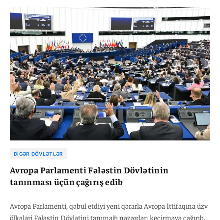
imzalayıb. XİN rəhbəri isə “bu qədər imzanın toplandığı üçün
məsələni ciddi qəbul etdiyini” bildirib.
DIGƏR DÖVLƏTLƏR
Avropa Parlamenti Fələstin Dövlətinin
tanınması üçün çağırış edib
Avropa Parlamenti, qəbul etdiyi yeni qərarla Avropa İttifaqına üzv
ölkələri Fələstin Dövlətini tanımağı nəzərdən keçirməyə çağırıb.