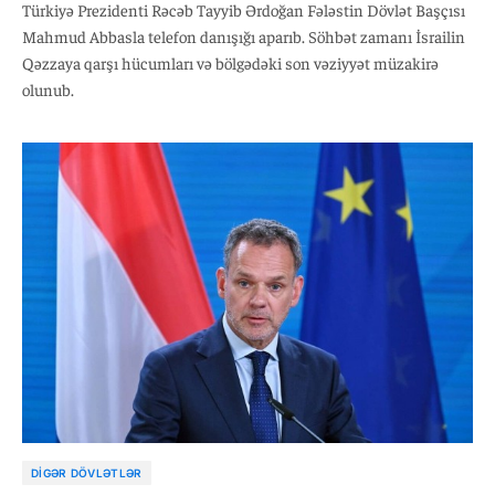
Türkiyə Prezidenti Rəcəb Tayyib Ərdoğan Fələstin Dövlət Başçısı
Mahmud Abbasla telefon danışığı aparıb. Söhbət zamanı İsrailin
Qəzzaya qarşı hücumları və bölgədəki son vəziyyət müzakirə
olunub.
DIGƏR DÖVLƏTLƏR