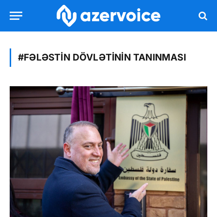
#FƏLƏSTIN DÖVLƏTININ TANINMASI