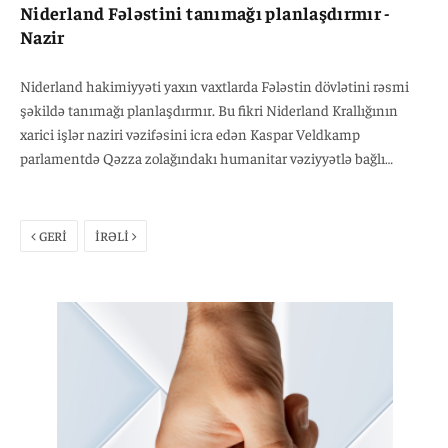
Niderland Fələstini tanımağı planlaşdırmır -
Nazir
Niderland hakimiyyəti yaxın vaxtlarda Fələstin dövlətini rəsmi
şəkildə tanımağı planlaşdırmır. Bu fikri Niderland Krallığının
xarici işlər naziri vəzifəsini icra edən Kaspar Veldkamp
parlamentdə Qəzza zolağındakı humanitar vəziyyətlə bağlı
keçirilən müzakirələr zamanı səsləndirib. “Hazırda Niderland
Fələstini dövlət kimi tanımağı planlaşdırmır” - deyə, o bildirib.
Debatlar zamanı bir neçə deputat hökumətə Fələstini tanımaq
GERİ
İRƏLİ
çağırışı edib. “Denk” Partiyasının nümayəndəsi Stefan van Baarle
də daxil olmaqla bir sıra deputatlar İsrailə silah ixracının qadağan
edilməsini də tələb ediblər.