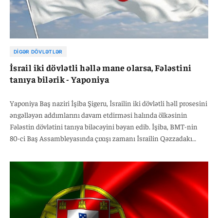
DIGƏR DÖVLƏTLƏR
İsrail iki dövlətli həllə mane olarsa, Fələstini
tanıya bilərik - Yaponiya
Yaponiya Baş naziri İşiba Şigeru, İsrailin iki dövlətli həll prosesini
əngəlləyən addımlarını davam etdirməsi halında ölkəsinin
Fələstin dövlətini tanıya biləcəyini bəyan edib. İşiba, BMT-nin
80-ci Baş Assambleyasında çıxışı zamanı İsrailin Qəzzadakı
hücumlarını “qətiyyən qəbuledilməz” adlandıraraq onların dərhal
dayandırılmasının vacibliyini vurğulayıb.