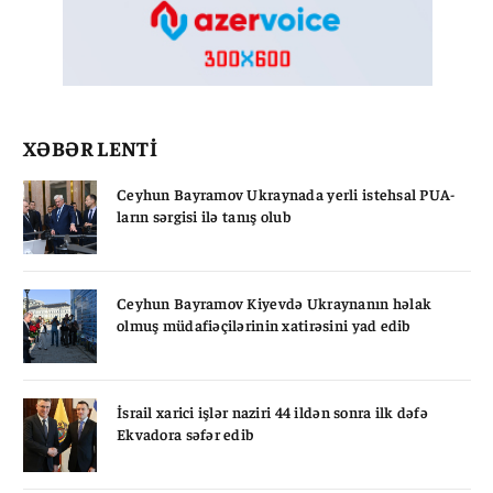
XƏBƏR LENTİ
Ceyhun Bayramov Ukraynada yerli istehsal PUA-
ların sərgisi ilə tanış olub
Ceyhun Bayramov Kiyevdə Ukraynanın həlak
olmuş müdafiəçilərinin xatirəsini yad edib
İsrail xarici işlər naziri 44 ildən sonra ilk dəfə
Ekvadora səfər edib