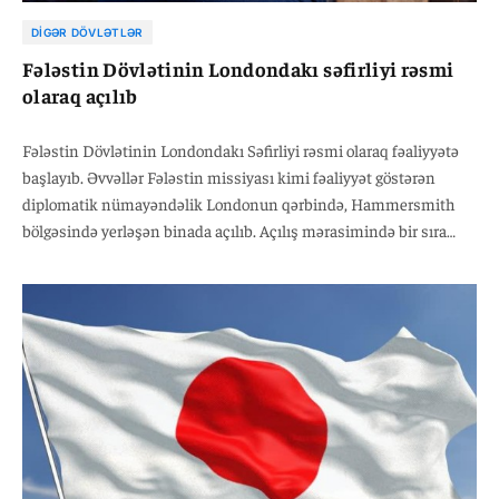
DIGƏR DÖVLƏTLƏR
Fələstin Dövlətinin Londondakı səfirliyi rəsmi
olaraq açılıb
Fələstin Dövlətinin Londondakı Səfirliyi rəsmi olaraq fəaliyyətə
başlayıb. Əvvəllər Fələstin missiyası kimi fəaliyyət göstərən
diplomatik nümayəndəlik Londonun qərbində, Hammersmith
bölgəsində yerləşən binada açılıb. Açılış mərasimində bir sıra
xarici diplomatlar, Böyük Britaniyanın diplomatik nümayəndəsi
Alistair Harrison, eləcə də Fələstinə dəstək göstərən ictimai
fəallar iştirak ediblər.