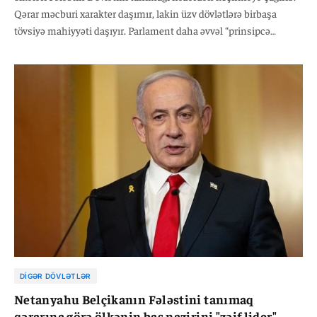
Qərar məcburi xarakter daşımır, lakin üzv dövlətlərə birbaşa
tövsiyə mahiyyəti daşıyır. Parlament daha əvvəl “prinsipcə
Fələstin dövlətinin tanınmasını” dəstəkləmişdi, lakin bu dəfə
qəbul edilən sənəd hökumətləri daha açıq şəkildə hərəkətə
keçməyə dəvət edir.
DIGƏR DÖVLƏTLƏR
Netanyahu Belçikanın Fələstini tanımaq
qərarına görə ölkənin baş nazirini "zəif lider"