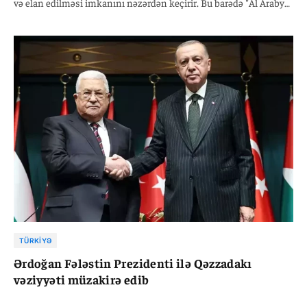
və elan edilməsi imkanını nəzərdən keçirir. Bu barədə "Al Araby
Al Jadeed" qəzeti fələstin rəhbərliyinin nümayəndəsinə
istinadən məlumat verib.
TÜRKIYƏ
Ərdoğan Fələstin Prezidenti ilə Qəzzadakı
vəziyyəti müzakirə edib