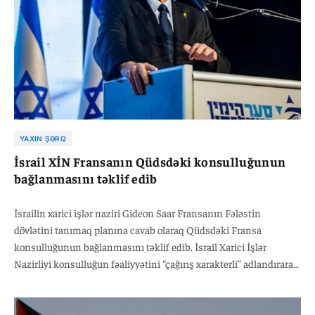
YAXIN ŞƏRQ
İsrail XİN Fransanın Qüdsdəki konsulluğunun
bağlanmasını təklif edib
İsrailin xarici işlər naziri Gideon Saar Fransanın Fələstin
dövlətini tanımaq planına cavab olaraq Qüdsdəki Fransa
konsulluğunun bağlanmasını təklif edib. İsrail Xarici İşlər
Nazirliyi konsulluğun fəaliyyətini “çağırış xarakterli” adlandıraraq,
Fransanın İsrail əleyhinə mövqeyi müdafiə etdiyini bəyan edib.