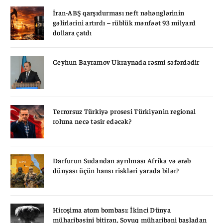
İran-ABŞ qarşıdurması neft nəhənglərinin
gəlirlərini artırdı – rüblük mənfəət 93 milyard
dollara çatdı
Ceyhun Bayramov Ukraynada rəsmi səfərdədir
Terrorsuz Türkiyə prosesi Türkiyənin regional
roluna necə təsir edəcək?
Darfurun Sudandan ayrılması Afrika və ərəb
dünyası üçün hansı riskləri yarada bilər?
Hiroşima atom bombası: İkinci Dünya
müharibəsini bitirən, Soyuq müharibəni başladan