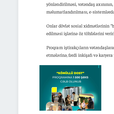
yönləndirilməsi, vətəndaş axınının,
məlumatlandırılması, e-sistemlərdən
Onlar dövlət sosial xidmətlərinin 
edilməsi işlərinə öz töhfələrini verir
Proqram iştirakçıların vətəndaşlara
etmələrinə, fərdi inkişafı və karyer