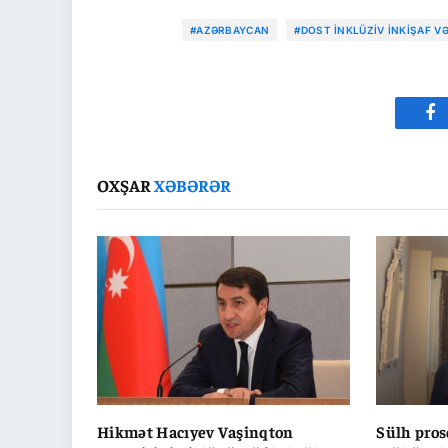
#AZƏRBAYCAN
#DOST İNKLÜZIV İNKIŞAF V
Fa
OXŞAR
XƏBƏRƏR
Hikmət Hacıyev Vaşinqton
Sülh pros