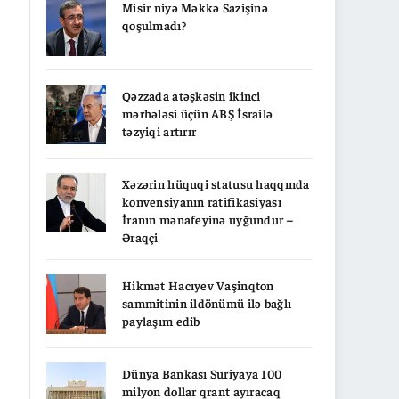
Misir niyə Məkkə Sazişinə
qoşulmadı?
Qəzzada atəşkəsin ikinci
mərhələsi üçün ABŞ İsrailə
təzyiqi artırır
Xəzərin hüquqi statusu haqqında
konvensiyanın ratifikasiyası
İranın mənafeyinə uyğundur –
Əraqçi
Hikmət Hacıyev Vaşinqton
sammitinin ildönümü ilə bağlı
paylaşım edib
Dünya Bankası Suriyaya 100
milyon dollar qrant ayıracaq