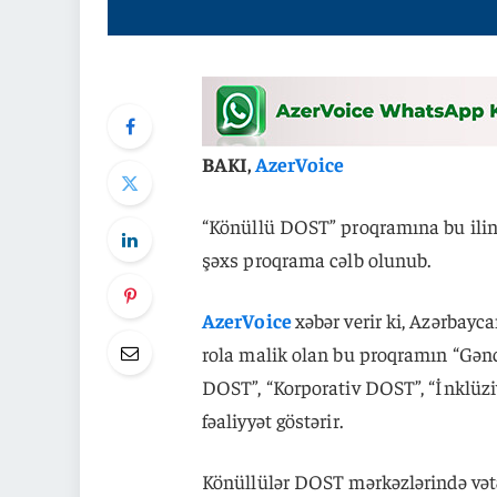
BAKI,
AzerVoice
“Könüllü DOST” proqramına bu ilin 
şəxs proqrama cəlb olunub.
AzerVoice
xəbər verir ki, Azərba
rola malik olan bu proqramın “Gən
DOST”, “Korporativ DOST”, “İnklüz
fəaliyyət göstərir.
Könüllülər DOST mərkəzlərində vət