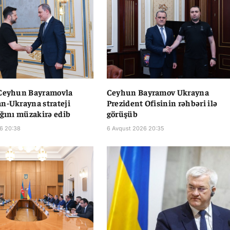
 Ceyhun Bayramovla
Ceyhun Bayramov Ukrayna
n-Ukrayna strateji
Prezident Ofisinin rəhbəri ilə
ığını müzakirə edib
görüşüb
6 20:38
6 Avqust 2026 20:35