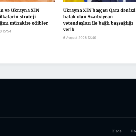
an və Ukrayna XİN
Ukrayna XİN başçısı Qara dənizd
ölkələrin strateji
həlak olan Azərbaycan
ığını müzakirə ediblər
vətəndaşları ilə bağlı başsağlığı
verib
6 15:54
6 Avqust 2026 12:49
Əlaqə
Ha