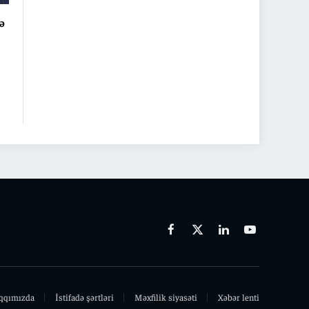
ə
Facebook
X
Linkedin
Youtube
(Twitter)
qqımızda
İstifadə şərtləri
Məxfilik siyasəti
Xəbər lenti