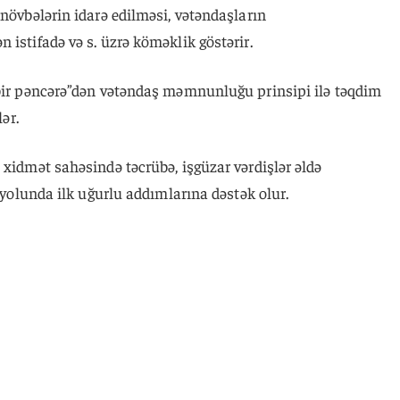
 növbələrin idarə edilməsi, vətəndaşların
 istifadə və s. üzrə köməklik göstərir.
“bir pəncərə”dən vətəndaş məmnunluğu prinsipi ilə təqdim
lər.
 xidmət sahəsində təcrübə, işgüzar vərdişlər əldə
a yolunda ilk uğurlu addımlarına dəstək olur.