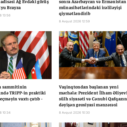
disəsi Ağ Evdəki görüş
sonra Azərbaycan və Ermənistan
tyu Brayza
münasibətlərindəki irəliləyişi
qiymətləndirib
6 13:56
8 Avqust 2026 12:59
n sammitinin
Vaşinqtondan başlanan yeni
ndə TRIPP-in praktiki
mərhələ: Prezident İlham Əliyev
eçməyin vaxtı çatıb -
sülh siyasəti və Cənubi Qafqazın
dəyişən geosiyasi mənzərəsi
6 10:34
8 Avqust 2026 10:30