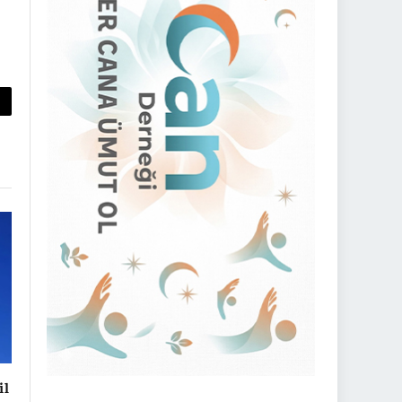
py
nk
il