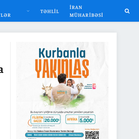
İRAN
TƏHLIL
TLƏR
MÜHARIBƏSI
a