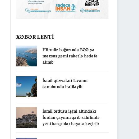
XƏBƏR LENTİ
Hörmüz boğazında BƏƏ-yə
məxsus gəmi raketlə hədəfə
alınıb
İsrail qüvvələri Livanın
cənubunda irəliləyib
İsrail ordusu işğal altındakı
İordan çayının qərb sahilində
yeni basqınlar həyata keçirib