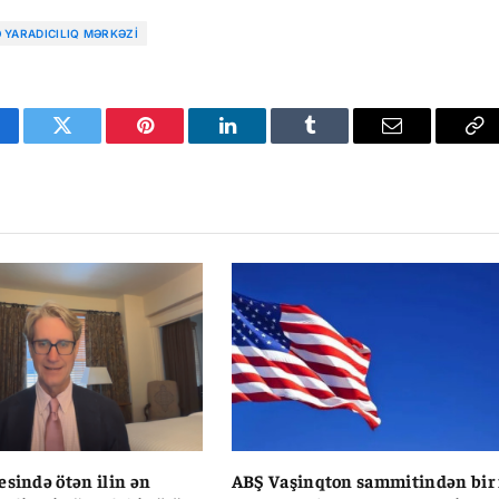
Ə YARADICILIQ MƏRKƏZI
cebook
Twitter
Pinterest
LinkedIn
Tumblr
Email
Co
Li
esində ötən ilin ən
ABŞ Vaşinqton sammitindən bir 