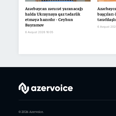
Azərbaycan zərurət yaranacağı
Azərbayc
halda Ukraynaya qaz tədarük
başçıları 
etməyə hazırdır - Ceyhun
tərəfdaşl
Bayramov
6 Avqust 202
6 Avqust 2026 16:05
© 2026 Azervoice.