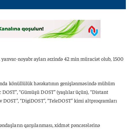
yanvar-noyabr ayları ərzində 42 min müraciət olub, 1500
ycanda könüllülük hərəkatının genişlənməsində mühüm
c DOST”, “Gümüşü DOST” (yaşlılar üçün), “Distant
iv DOST”, “DigiDOST”, “TeleDOST” kimi altproqramları
əndaşların qarşılanması, xidmət pəncərələrinə