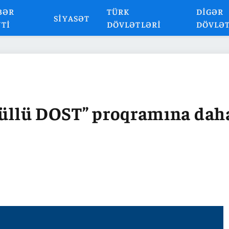
BƏR
TÜRK
DIGƏR
SIYASƏT
NTI
DÖVLƏTLƏRI
DÖVLƏ
önüllü DOST” proqramına dah