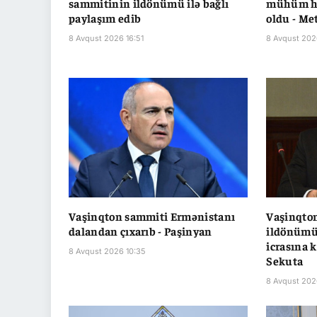
sammitinin ildönümü ilə bağlı
mühüm ha
paylaşım edib
oldu - Me
8 Avqust 2026 16:51
8 Avqust 202
Vaşinqton sammiti Ermənistanı
Vaşinqto
dalandan çıxarıb - Paşinyan
ildönümü
icrasına k
8 Avqust 2026 10:35
Sekuta
8 Avqust 202