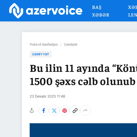
BAŞ
XƏ
XƏBƏR
LE
Voice of Azerbaijan
/
Cəmiyyət
CƏMIYYƏT
Bu ilin 11 ayında “K
1500 şəxs cəlb olunub
23 Dekabr 2025 11:48