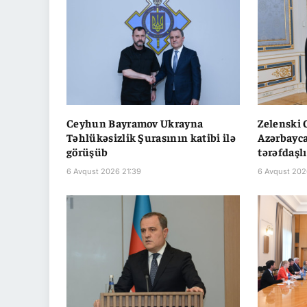
Ceyhun Bayramov Ukrayna
Zelenski
Təhlükəsizlik Şurasının katibi ilə
Azərbayca
görüşüb
tərəfdaşl
6 Avqust 2026 21:39
6 Avqust 202