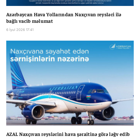
Azərbaycan Hava Yollarından Naxçıvan reysləri ilə
bağlı vacib məlumat
6 İyul 2026 17:41
AZAL Naxçıvan reyslərini hava şəraitinə görə ləğv edib