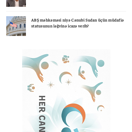
ABŞ məhkəməsi niyə Cənubi Sudan üçün müdafiə
statusunun ləğvinə icazə verib?