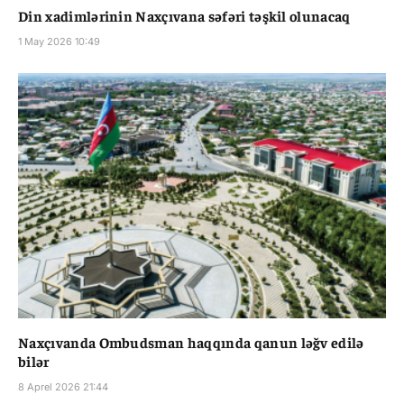
Din xadimlərinin Naxçıvana səfəri təşkil olunacaq
1 May 2026 10:49
Naxçıvanda Ombudsman haqqında qanun ləğv edilə
bilər
8 Aprel 2026 21:44