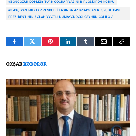
#ZƏNGƏZUR DƏHLIZI: TÜRK COĞRAFIYASINI BIRLƏŞDIRƏN KÖRPÜ
#NAXÇIVAN MUXTAR RESPUBLIKASINDA AZƏRBAYCAN RESPUBLIKASI
PREZIDENTININ SƏLAHIYYƏTLI NÜMAYƏNDƏSI CEYHUN CƏLILOV
Facebook
Twitter
Pinterest
LinkedIn
Tumblr
Email
Copy
Link
OXŞAR
XƏBƏRƏR