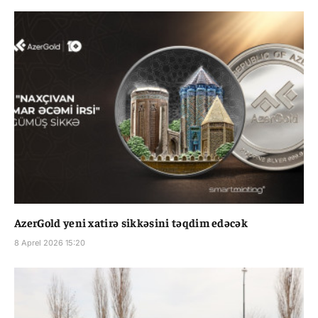
AzerGold yeni xatirə sikkəsini təqdim edəcək
8 Aprel 2026 15:20