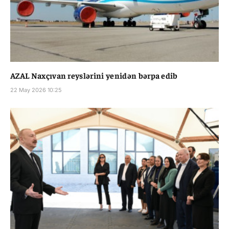
AZAL Naxçıvan reyslərini yenidən bərpa edib
22 May 2026 10:25