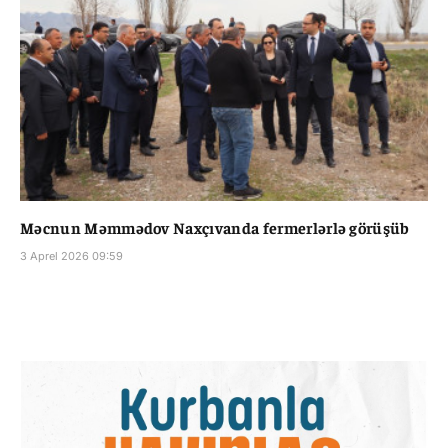
Məcnun Məmmədov Naxçıvanda fermerlərlə görüşüb
3 Aprel 2026 09:59