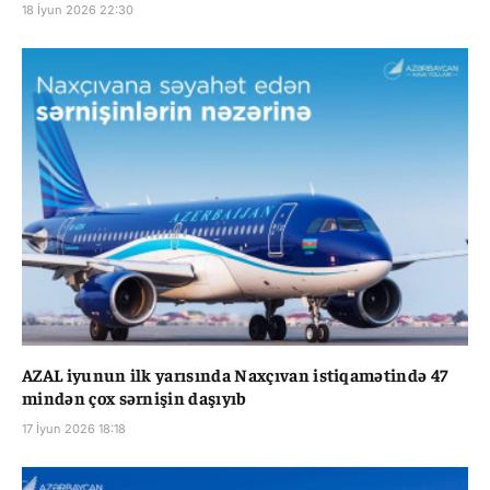
18 İyun 2026 22:30
AZAL iyunun ilk yarısında Naxçıvan istiqamətində 47
mindən çox sərnişin daşıyıb
17 İyun 2026 18:18