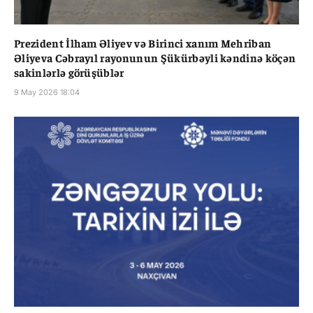
Prezident İlham Əliyev və Birinci xanım Mehriban
Əliyeva Cəbrayıl rayonunun Şükürbəyli kəndinə köçən
sakinlərlə görüşüblər
9 May 2026 18:04