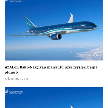
AZAL-ın Bakı–Naxçıvan marşrutu üzrə reysləri bərpa
olunub
13 İyun 2026 21:18