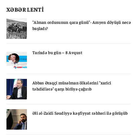
XƏBƏR LENTİ
"Alman ordusunun qara günü"- Amyen döyüşü necə
başladı?
Tarixdə bu gün – 8 Avqust
Abbas Əraqçi müsəlman ölkələrini "xarici
təhdidlərə" qarşı birliyə çağırıb
Əli əl-Zaidi Səudiyyə kəşfiyyat rəhbəri ilə görüşüb