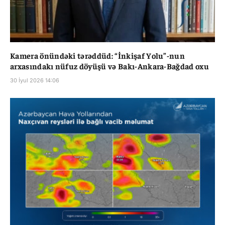
Kamera önündəki tərəddüd: “İnkişaf Yolu”-nun
arxasındakı nüfuz döyüşü və Bakı-Ankara-Bağdad oxu
30 İyul 2026 14:06