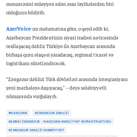
mənzərəsini müəyyən edən əsas layihələrdən biri
olduğunu bildirib.
AzerVoice
-un məlumatına görə, o qeyd edib ki,
Azərbaycan Prezidentinin siyasi iradəsi nəticəsində
reallaşacaq dəhliz Türkiyə ilə Azərbaycan arasında
birbaşa quru əlaqəsi yaradacaq, regional ticarət və
logistikanı sürətləndirəcək.
“Zəngəzur dəhlizi Türk dövlətləri arasında inteqrasiyanı
yeni mərhələyə daşıyacaq,” – deyə səlahiyyətli
nümayəndə vurğulayıb.
#NAXÇIVAN
#ZƏNGƏZUR DƏHLIZI
#ŞƏRQI ZƏNGƏZUR - NAXÇIVAN NƏQLIYYAT INFRASTRUKTURU
#ZƏNGƏZUR DƏHLIZI ƏHƏMIYYƏTI