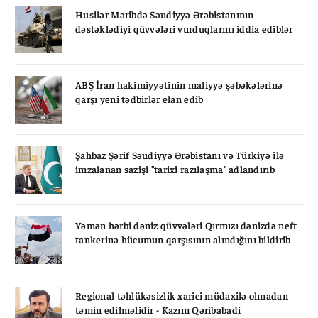
Husilər Məribdə Səudiyyə Ərəbistanının
dəstəklədiyi qüvvələri vurduqlarını iddia ediblər
ABŞ İran hakimiyyətinin maliyyə şəbəkələrinə
qarşı yeni tədbirlər elan edib
Şahbaz Şərif Səudiyyə Ərəbistanı və Türkiyə ilə
imzalanan sazişi "tarixi razılaşma" adlandırıb
Yəmən hərbi dəniz qüvvələri Qırmızı dənizdə neft
tankerinə hücumun qarşısının alındığını bildirib
Regional təhlükəsizlik xarici müdaxilə olmadan
təmin edilməlidir - Kazım Qəribabadi