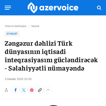
Voice of Azerbaijan
/
Siyasət
SIYASƏT
Zəngəzur dəhlizi Türk
dünyasının iqtisadi
inteqrasiyasını gücləndirəcək
- Səlahiyyətli nümayəndə
3 Dekabr 2025 22:33