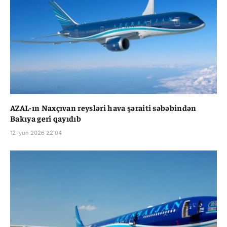
AZAL-ın Naxçıvan reysləri hava şəraiti səbəbindən
Bakıya geri qayıdıb
12 İyun 2026 22:04