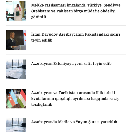
Məkkə razılaşması imzalandı: Türkiyə, Səudiyyə
Ərəbistanı və Pakistan birgə müdafiə öhdəliyi
götürdü
İrfan Davudov Azərbaycanın Pakistandakı səfiri
təyin edilib
Azərbaycan Estoniyaya yeni səfir təyin edib
Azərbaycan və Tacikistan arasında illik təhsil
kvotalarının qarşılıqlı ayrılması haqqında saziş
təsdiqlənib
Azərbaycanda Media və Yayım Şurası yaradılıb