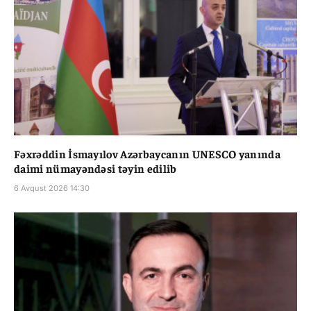
Fəxrəddin İsmayılov Azərbaycanın UNESCO yanında
daimi nümayəndəsi təyin edilib
6 Avqust 2026 14:30