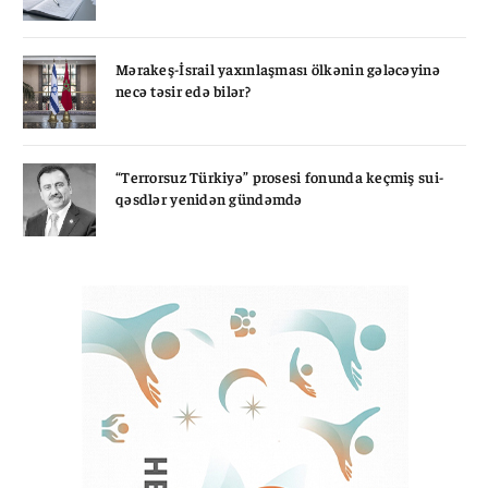
Mərakeş-İsrail yaxınlaşması ölkənin gələcəyinə
necə təsir edə bilər?
“Terrorsuz Türkiyə” prosesi fonunda keçmiş sui-
qəsdlər yenidən gündəmdə