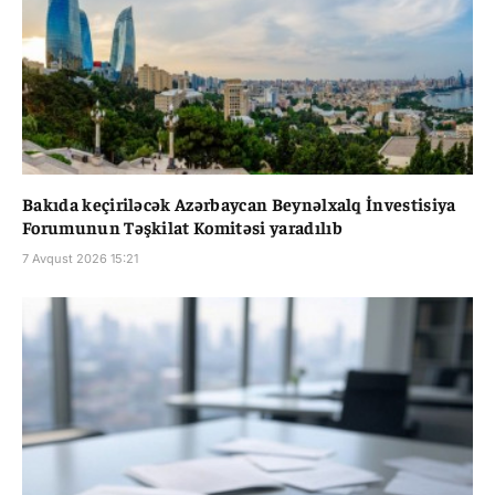
Bakıda keçiriləcək Azərbaycan Beynəlxalq İnvestisiya
Forumunun Təşkilat Komitəsi yaradılıb
7 Avqust 2026 15:21