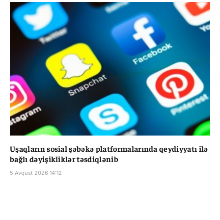
Uşaqların sosial şəbəkə platformalarında qeydiyyatı ilə
bağlı dəyişikliklər təsdiqlənib
5 Avqust 2026 14:12