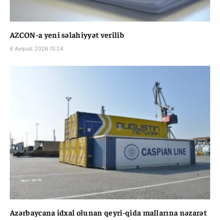
AZCON-a yeni səlahiyyət verilib
6 Avqust 2026 13:24
Azərbaycana idxal olunan qeyri-qida mallarına nəzarət