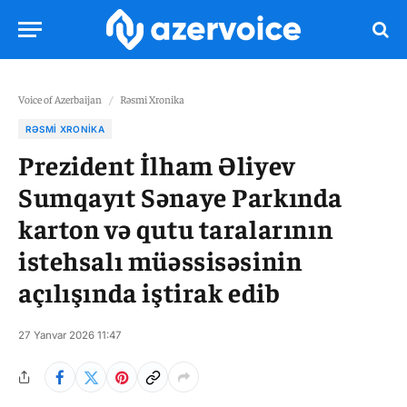
Voice of Azerbaijan
/
Rəsmi Xronika
RƏSMI XRONIKA
Prezident İlham Əliyev
Sumqayıt Sənaye Parkında
karton və qutu taralarının
istehsalı müəssisəsinin
açılışında iştirak edib
27 Yanvar 2026 11:47