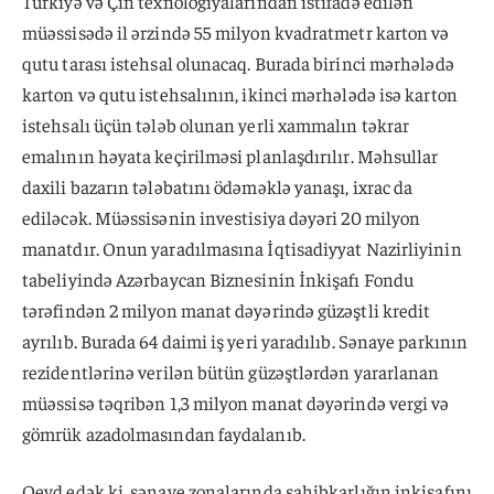
Türkiyə və Çin texnologiyalarından istifadə edilən
müəssisədə il ərzində 55 milyon kvadratmetr karton və
qutu tarası istehsal olunacaq. Burada birinci mərhələdə
karton və qutu istehsalının, ikinci mərhələdə isə karton
istehsalı üçün tələb olunan yerli xammalın təkrar
emalının həyata keçirilməsi planlaşdırılır. Məhsullar
daxili bazarın tələbatını ödəməklə yanaşı, ixrac da
ediləcək. Müəssisənin investisiya dəyəri 20 milyon
manatdır. Onun yaradılmasına İqtisadiyyat Nazirliyinin
tabeliyində Azərbaycan Biznesinin İnkişafı Fondu
tərəfindən 2 milyon manat dəyərində güzəştli kredit
ayrılıb. Burada 64 daimi iş yeri yaradılıb. Sənaye parkının
rezidentlərinə verilən bütün güzəştlərdən yararlanan
müəssisə təqribən 1,3 milyon manat dəyərində vergi və
gömrük azadolmasından faydalanıb.
Qeyd edək ki, sənaye zonalarında sahibkarlığın inkişafını