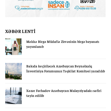
XƏBƏR LENTİ
Məkkə Birgə Müdafiə Zirvəsinin birgə bəyanatı
yayımlanıb
Bakıda keçiriləcək Azərbaycan Beynəlxalq
İnvestisiya Forumunun Təşkilat Komitəsi yaradılıb
Xəzər Fərhadov Azərbaycan Malayziyadakı səfiri
təyin edilib