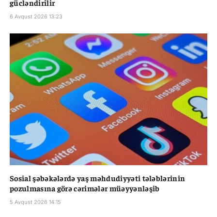
gücləndirilir
6 Avqust 2026 13:23
Sosial şəbəkələrdə yaş məhdudiyyəti tələblərinin
pozulmasına görə cərimələr müəyyənləşib
5 Avqust 2026 14:15