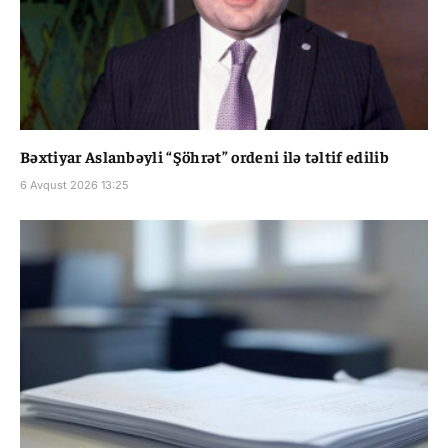
Bəxtiyar Aslanbəyli “Şöhrət” ordeni ilə təltif edilib
6 Avqust 2026 13:25