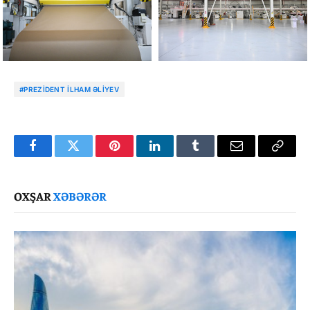
#PREZIDENT İLHAM ƏLIYEV
Facebook
Twitter
Pinterest
LinkedIn
Tumblr
Email
Copy
Link
OXŞAR
XƏBƏRƏR