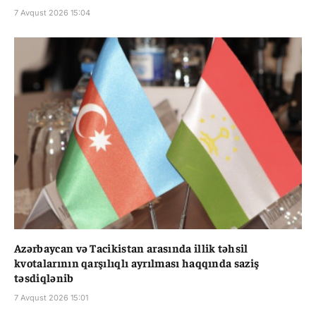
7 Avqust 2026 15:04
Azərbaycan və Tacikistan arasında illik təhsil
kvotalarının qarşılıqlı ayrılması haqqında saziş
təsdiqlənib
7 Avqust 2026 15:01