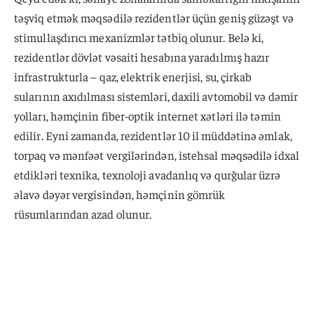
təşviq etmək məqsədilə rezidentlər üçün geniş güzəşt və
stimullaşdırıcı mexanizmlər tətbiq olunur. Belə ki,
rezidentlər dövlət vəsaiti hesabına yaradılmış hazır
infrastrukturla – qaz, elektrik enerjisi, su, çirkab
sularının axıdılması sistemləri, daxili avtomobil və dəmir
yolları, həmçinin fiber-optik internet xətləri ilə təmin
edilir. Eyni zamanda, rezidentlər 10 il müddətinə əmlak,
torpaq və mənfəət vergilərindən, istehsal məqsədilə idxal
etdikləri texnika, texnoloji avadanlıq və qurğular üzrə
əlavə dəyər vergisindən, həmçinin gömrük
rüsumlarından azad olunur.