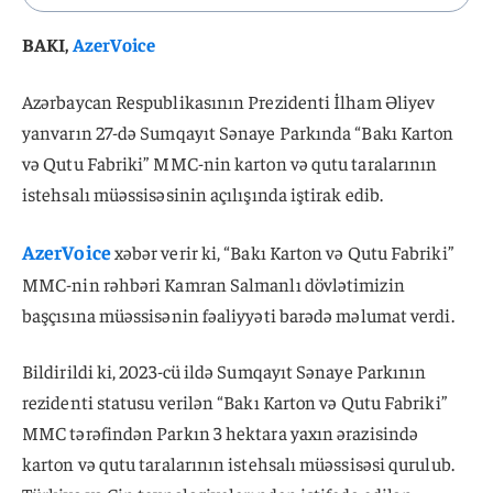
BAKI,
AzerVoice
Azərbaycan Respublikasının Prezidenti İlham Əliyev
yanvarın 27-də Sumqayıt Sənaye Parkında “Bakı Karton
və Qutu Fabriki” MMC-nin karton və qutu taralarının
istehsalı müəssisəsinin açılışında iştirak edib.
AzerVoice
xəbər verir ki, “Bakı Karton və Qutu Fabriki”
MMC-nin rəhbəri Kamran Salmanlı dövlətimizin
başçısına müəssisənin fəaliyyəti barədə məlumat verdi.
Bildirildi ki, 2023-cü ildə Sumqayıt Sənaye Parkının
rezidenti statusu verilən “Bakı Karton və Qutu Fabriki”
MMC tərəfindən Parkın 3 hektara yaxın ərazisində
karton və qutu taralarının istehsalı müəssisəsi qurulub.