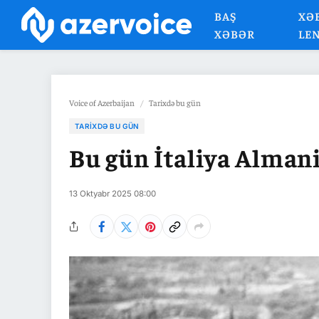
BAŞ
XƏ
XƏBƏR
LE
Voice of Azerbaijan
/
Tarixdə bu gün
TARIXDƏ BU GÜN
Bu gün İtaliya Alman
13 Oktyabr 2025 08:00