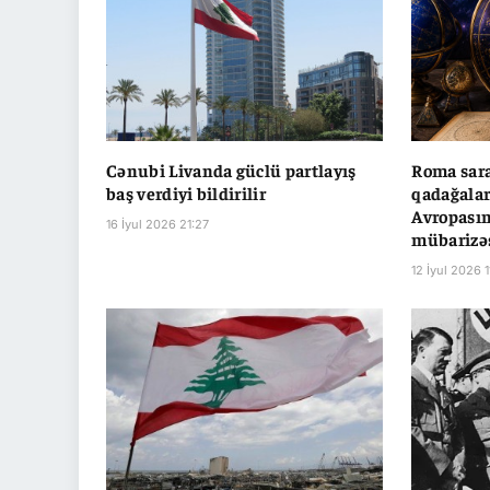
Cənubi Livanda güclü partlayış
Roma sara
baş verdiyi bildirilir
qadağalar
Avropasın
16 İyul 2026 21:27
mübarizə
12 İyul 2026 1