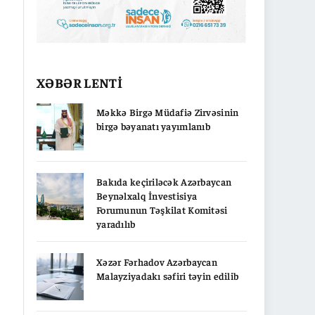
XƏBƏR LENTİ
Məkkə Birgə Müdafiə Zirvəsinin
birgə bəyanatı yayımlanıb
Bakıda keçiriləcək Azərbaycan
Beynəlxalq İnvestisiya
Forumunun Təşkilat Komitəsi
yaradılıb
Xəzər Fərhadov Azərbaycan
Malayziyadakı səfiri təyin edilib