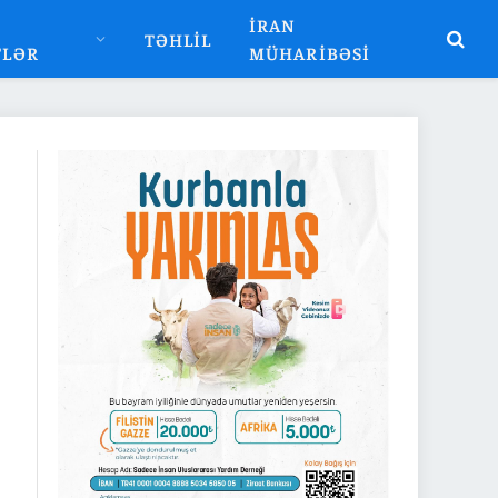
İRAN
TƏHLIL
TLƏR
MÜHARIBƏSI