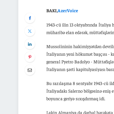
BAKI,
AzerVoice
1943-cü ilin 13 oktyabrında İtaliy
müharibə elan edərək, müttəfiqlərin 
Mussolininin hakimiyyətdən devrilm
İtaliyanın yeni hökumət başçısı - kr
general Pyetro Badolyo - Müttəfiq
İtaliyanın şərti kapitulyasiyası bar
Bu razılaşma 8 sentyabr 1943-cü il
İtaliyadakı Salerno bölgəsinə eniş
boyunca geriyə sıxışdırmaq idi.
Lakin Almaniya da dərhal hərəkətə 