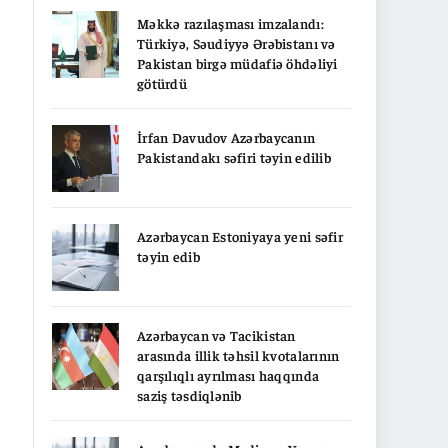
Məkkə razılaşması imzalandı:
Türkiyə, Səudiyyə Ərəbistanı və
Pakistan birgə müdafiə öhdəliyi
götürdü
İrfan Davudov Azərbaycanın
Pakistandakı səfiri təyin edilib
Azərbaycan Estoniyaya yeni səfir
təyin edib
Azərbaycan və Tacikistan
arasında illik təhsil kvotalarının
qarşılıqlı ayrılması haqqında
saziş təsdiqlənib