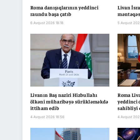
Roma danışıqlarının yeddinci
Livan İsr
raundu başa çatıb
məntəqəsi
6 Avqust 2026 18:18
5 Avqust 202
Livanın Baş naziri Hizbullahı
Roma Liva
ölkəni müharibəyə sürükləməkdə
yeddinci 
ittiham edib
sahibliyi 
4 Avqust 2026 18:56
4 Avqust 202