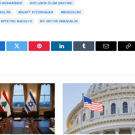
Rİ MÜHARIBƏSI
#HITLERIN ÖLÜM DƏSTƏSI
SOLINI
#DUAYT EYZENHAUER
#MUSSOLINI
#PYETRO BADOLYO
#III VIKTOR EMANUELIN
cebook
Twitter
Pinterest
LinkedIn
Tumblr
Email
Co
Li