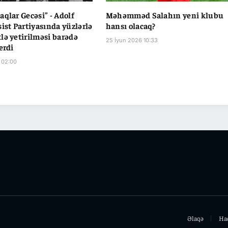
aqlar Gecəsi” - Adolf
Məhəmməd Salahın yeni klubu
sist Partiyasında yüzlərlə
hansı olacaq?
lə yetirilməsi barədə
25 İyun 2026 10:33
erdi
 02:00
Əlaqə
Ha