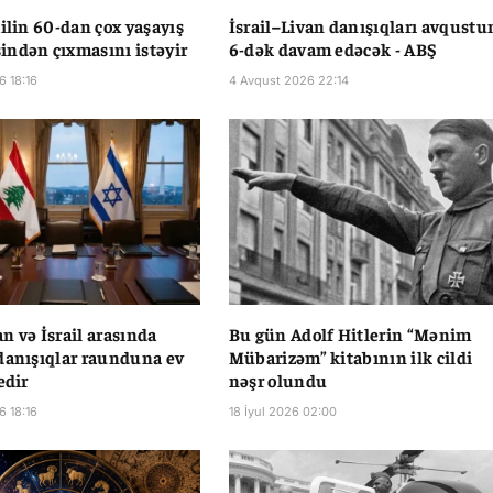
ailin 60-dan çox yaşayış
İsrail–Livan danışıqları avqustu
ndən çıxmasını istəyir
6-dək davam edəcək - ABŞ
6 18:16
4 Avqust 2026 22:14
n və İsrail arasında
Bu gün Adolf Hitlerin “Mənim
danışıqlar raunduna ev
Mübarizəm” kitabının ilk cildi
edir
nəşr olundu
6 18:16
18 İyul 2026 02:00