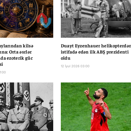
ylarından kilsə
Duayt Eyzenhauer helikopterdə
ına: Orta əsrlər
istifadə edən ilk ABŞ prezidenti
da ezoterik güc
oldu
si
12 İyul 2026 03:00
1:00