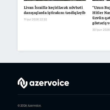
Livan İsraillə keçiriləcək növbəti
“Uzun Bıç
danışıqlarda iştirakını təsdiqləyib
Hitler Na
üzvün qət
11 İyul 2026 22:32
göstəriş v
30 İyun 2026
© 2026 Azervoice.