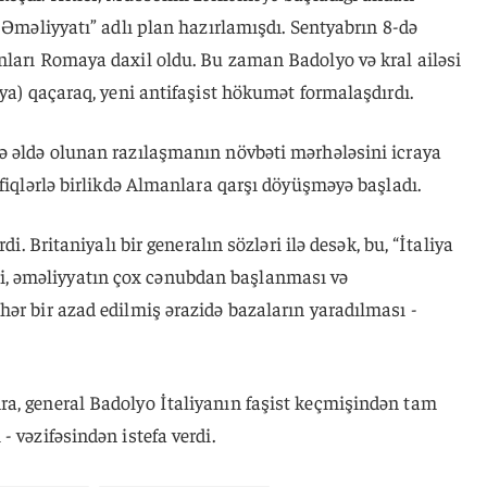
 Əməliyyatı” adlı plan hazırlamışdı. Sentyabrın 8-də
nları Romaya daxil oldu. Bu zaman Badolyo və kral ailəsi
iya) qaçaraq, yeni antifaşist hökumət formalaşdırdı.
ə əldə olunan razılaşmanın növbəti mərhələsini icraya
əfiqlərlə birlikdə Almanlara qarşı döyüşməyə başladı.
di. Britaniyalı bir generalın sözləri ilə desək, bu, “İtaliya
raiti, əməliyyatın çox cənubdan başlanması və
ər bir azad edilmiş ərazidə bazaların yaradılması -
a, general Badolyo İtaliyanın faşist keçmişindən tam
 vəzifəsindən istefa verdi.