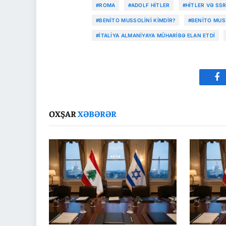
#ROMA
#ADOLF HITLER
#HITLER VƏ SS
#BENITO MUSSOLINI KIMDIR?
#BENITO MUS
#İTALIYA ALMANIYAYA MÜHARIBƏ ELAN ETDI
Fa
OXŞAR
XƏBƏRƏR