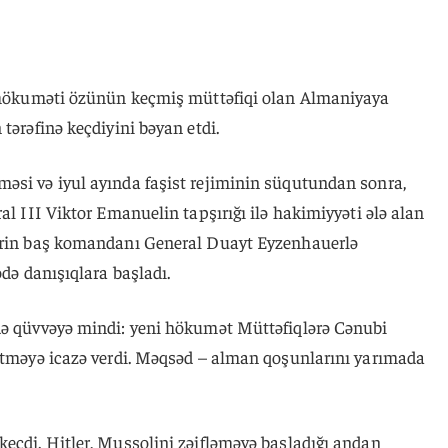
a hökuməti özünün keçmiş müttəfiqi olan Almaniyaya
tərəfinə keçdiyini bəyan etdi.
əsi və iyul ayında faşist rejiminin süqutundan sonra,
al III Viktor Emanuelin tapşırığı ilə hakimiyyəti ələ alan
lərin baş komandanı General Duayt Eyzenhauerlə
ədə danışıqlara başladı.
də qüvvəyə mindi: yeni hökumət Müttəfiqlərə Cənubi
 etməyə icazə verdi. Məqsəd – alman qoşunlarını yarımada
keçdi. Hitler, Mussolini zəifləməyə başladığı andan