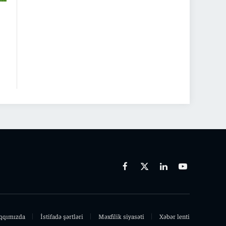
Facebook
X
Linkedin
Youtube
(Twitter)
qqımızda
İstifadə şərtləri
Məxfilik siyasəti
Xəbər lenti