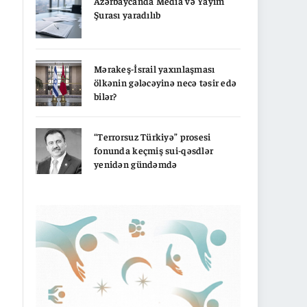
Azərbaycanda Media və Yayım
Şurası yaradılıb
Mərakeş-İsrail yaxınlaşması
ölkənin gələcəyinə necə təsir edə
bilər?
“Terrorsuz Türkiyə” prosesi
fonunda keçmiş sui-qəsdlər
yenidən gündəmdə