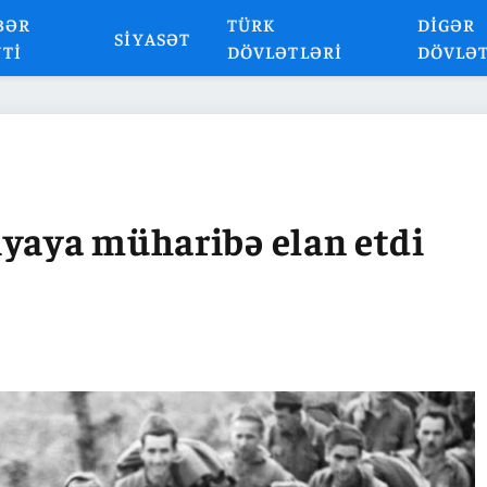
BƏR
TÜRK
DIGƏR
SIYASƏT
NTI
DÖVLƏTLƏRI
DÖVLƏ
iyaya müharibə elan etdi