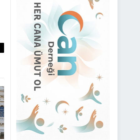
py
nk