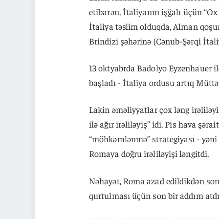
etibarən, İtaliyanın işğalı üçün “Ox
İtaliya təslim olduqda, Alman qoşu
Brindizi şəhərinə (Cənub-Şərqi İtal
13 oktyabrda Badolyo Eyzenhauer il
başladı - İtaliya ordusu artıq Mütt
Lakin əməliyyatlar çox ləng irəliləyir
ilə ağır irəliləyiş” idi. Pis hava şə
“möhkəmlənmə” strategiyası - yəni h
Romaya doğru irəliləyişi ləngitdi.
Nəhayət, Roma azad edildikdən sonr
qurtulması üçün son bir addım atdı -