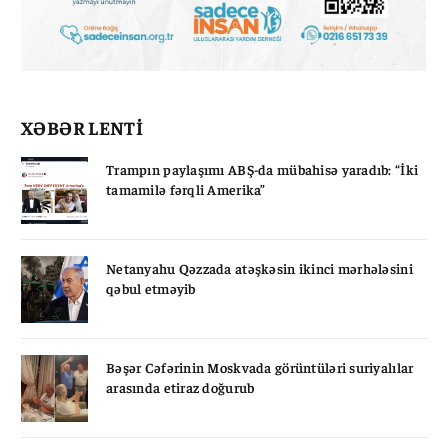
XƏBƏR LENTİ
Trampın paylaşımı ABŞ-da mübahisə yaradıb: “İki
tamamilə fərqli Amerika”
Netanyahu Qəzzada atəşkəsin ikinci mərhələsini
qəbul etməyib
Bəşər Cəfərinin Moskvada görüntüləri suriyalılar
arasında etiraz doğurub