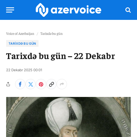
Voice of Azerbaijan
/
Tarixdə bu gün
TARIXDƏ BU GÜN
Tarixdə bu gün – 22 Dekabr
22 Dekabr 2025 00:01