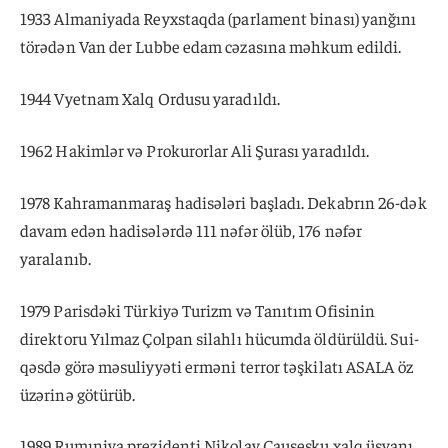
1933 Almaniyada Reyxstaqda (parlament binası) yanğını
törədən Van der Lubbe edam cəzasına məhkum edildi.
1944 Vyetnam Xalq Ordusu yaradıldı.
1962 Hakimlər və Prokurorlar Ali Şurası yaradıldı.
1978 Kahramanmaraş hadisələri başladı. Dekabrın 26-dək
davam edən hadisələrdə 111 nəfər ölüb, 176 nəfər
yaralanıb.
1979 Parisdəki Türkiyə Turizm və Tanıtım Ofisinin
direktoru Yılmaz Çolpan silahlı hücumda öldürüldü. Sui-
qəsdə görə məsuliyyəti erməni terror təşkilatı ASALA öz
üzərinə götürüb.
1989 Rumıniya prezidenti Nikolay Çauşesku xalq üsyanı