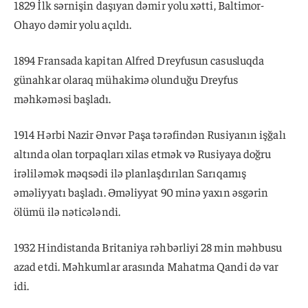
1829 İlk sərnişin daşıyan dəmir yolu xətti, Baltimor-
Ohayo dəmir yolu açıldı.
1894 Fransada kapitan Alfred Dreyfusun casusluqda
günahkar olaraq mühakimə olunduğu Dreyfus
məhkəməsi başladı.
1914 Hərbi Nazir Ənvər Paşa tərəfindən Rusiyanın işğalı
altında olan torpaqları xilas etmək və Rusiyaya doğru
irəliləmək məqsədi ilə planlaşdırılan Sarıqamış
əməliyyatı başladı. Əməliyyat 90 minə yaxın əsgərin
ölümü ilə nəticələndi.
1932 Hindistanda Britaniya rəhbərliyi 28 min məhbusu
azad etdi. Məhkumlar arasında Mahatma Qandi də var
idi.