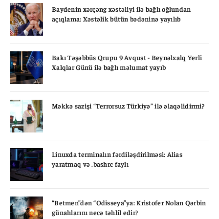
Baydenin xərçəng xəstəliyi ilə bağlı oğlundan
açıqlama: Xəstəlik bütün bədəninə yayılıb
Bakı Təşəbbüs Qrupu 9 Avqust - Beynəlxalq Yerli
Xalqlar Günü ilə bağlı məlumat yayıb
Məkkə sazişi “Terrorsuz Türkiyə” ilə əlaqəlidirmi?
Linuxda terminalın fərdiləşdirilməsi: Alias
yaratmaq və .bashrc faylı
“Betmen”dən “Odisseya”ya: Kristofer Nolan Qərbin
günahlarını necə təhlil edir?