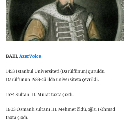
BAKI,
AzerVoice
1453 İstanbul Universiteti (Darülfünun) quruldu.
Darülfünun 1933-cü ildə universitetə ​​çevrildi.
1574 Sultan III. Murat taxta çıxdı.
1603 Osmanlı sultanı III. Mehmet öldü, oğlu I Əhməd
taxta çıxdı.