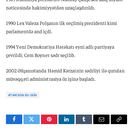
nəticəsində hakimiyyətdən uzaqlaşdırıldı.
1990 Lex Valeza Polşanın ilk seçilmiş prezidenti kimi
parlamentdə and içdi.
1994 Yeni Demokratiya Hərəkatı eyni adlı partiyaya
çevrildi; Cem Boyner sədr seçilib.
2002 Əfqanıstanda Həmid Kərzainin sədrliyi ilə qurulan
müvəqqəti administrasiya öz işinə başladı.
#TARIXDƏ BU GÜN
Facebook
Twitter
Pinterest
LinkedIn
Tumblr
Email
Copy