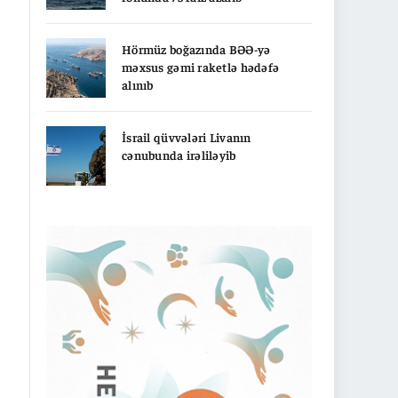
Hörmüz boğazında BƏƏ-yə
məxsus gəmi raketlə hədəfə
alınıb
İsrail qüvvələri Livanın
cənubunda irəliləyib