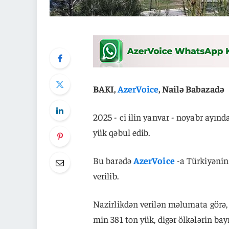
BAKI,
AzerVoice
, Nailə Babazadə
2025 - ci ilin yanvar - noyabr ayı
yük qəbul edib.
Bu barədə
AzerVoice
-a Türkiyənin
verilib.
Nazirlikdən verilən məlumata görə,
min 381 ton yük, digər ölkələrin ba