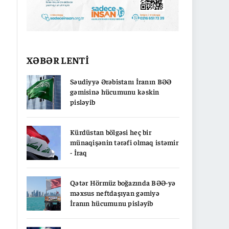
XƏBƏR LENTİ
Səudiyyə Ərəbistanı İranın BƏƏ
gəmisinə hücumunu kəskin
pisləyib
Kürdüstan bölgəsi heç bir
münaqişənin tərəfi olmaq istəmir
- İraq
Qətər Hörmüz boğazında BƏƏ-yə
məxsus neftdaşıyan gəmiyə
İranın hücumunu pisləyib