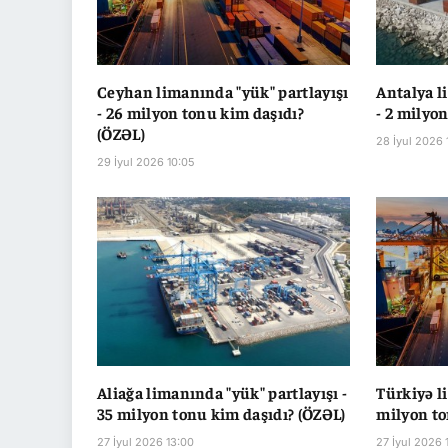
Ceyhan limanında "yük" partlayışı
Antalya l
- 26 milyon tonu kim daşıdı?
- 2 milyo
(ÖZƏL)
28 İyul 2026 
29 İyul 2026 10:05
Aliağa limanında "yük" partlayışı -
Türkiyə l
35 milyon tonu kim daşıdı? (ÖZƏL)
milyon to
27 İyul 2026 13:00
27 İyul 2026 