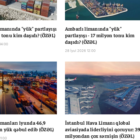
imanında "yük" partlayışı
Ambarlı limanında "yük"
n tonu kim daşıdı? (ÖZƏL)
partlayışı - 17 milyon tonu kim
daşıdı? (ÖZƏL)
14:00
28 İyul 2026 12:00
imanları iyunda 46,9
İstanbul Hava Limanı qlobal
n yük qəbul edib (ÖZƏL)
aviasiyada liderliyini qoruyur: 3
milyondan çox sərnişin (ÖZƏL)
11:00