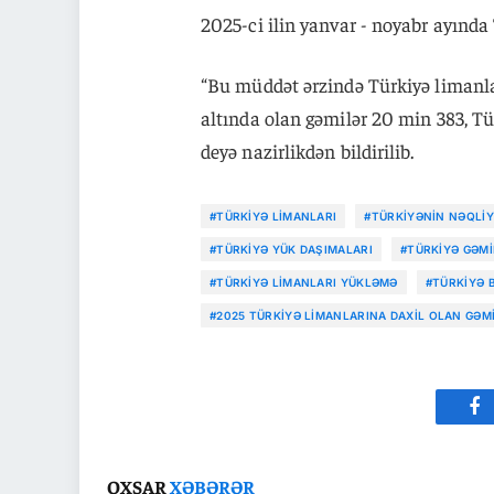
2025-ci ilin yanvar - noyabr ayında
“Bu müddət ərzində Türkiyə limanlar
altında olan gəmilər 20 min 383, Tür
deyə nazirlikdən bildirilib.
#TÜRKIYƏ LIMANLARI
#TÜRKIYƏNIN NƏQLIY
#TÜRKIYƏ YÜK DAŞIMALARI
#TÜRKIYƏ GƏMI
#TÜRKIYƏ LIMANLARI YÜKLƏMƏ
#TÜRKIYƏ 
#2025 TÜRKIYƏ LIMANLARINA DAXIL OLAN GƏMI
Fa
OXŞAR
XƏBƏRƏR