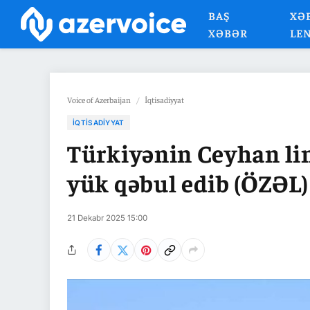
BAŞ
XƏ
XƏBƏR
LE
Voice of Azerbaijan
/
İqtisadiyyat
İQTISADIYYAT
Türkiyənin Ceyhan li
yük qəbul edib (ÖZƏL)
21 Dekabr 2025 15:00