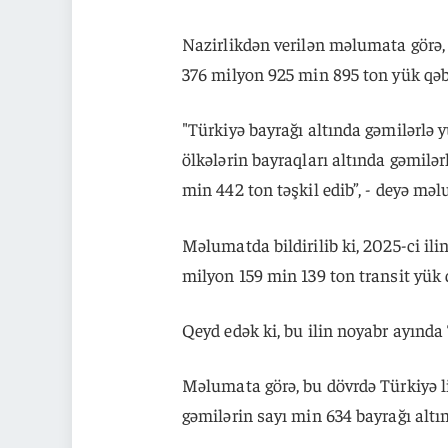
Nazirlikdən verilən məlumata görə, 
376 milyon 925 min 895 ton yük qəb
"Türkiyə bayrağı altında gəmilərlə 
ölkələrin bayraqları altında gəmilə
min 442 ton təşkil edib”, - deyə məl
Məlumatda bildirilib ki, 2025-ci il
milyon 159 min 139 ton transit yük 
Qeyd edək ki, bu ilin noyabr ayında
Məlumata görə, bu dövrdə Türkiyə li
gəmilərin sayı min 634 bayrağı altın