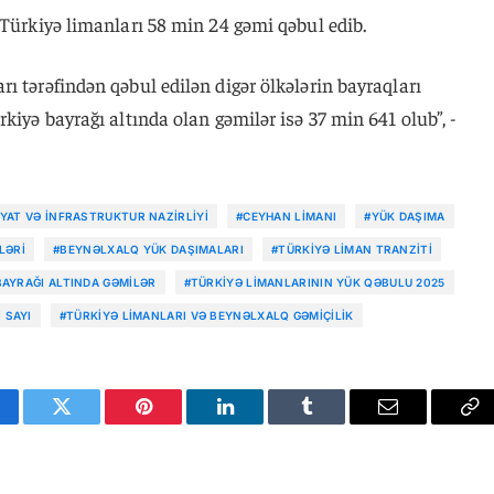
 Türkiyə limanları 58 min 24 gəmi qəbul edib.
ı tərəfindən qəbul edilən digər ölkələrin bayraqları
kiyə bayrağı altında olan gəmilər isə 37 min 641 olub”, -
YAT VƏ İNFRASTRUKTUR NAZIRLIYI
#CEYHAN LIMANI
#YÜK DAŞIMA
LƏRI
#BEYNƏLXALQ YÜK DAŞIMALARI
#TÜRKIYƏ LIMAN TRANZITI
BAYRAĞI ALTINDA GƏMILƏR
#TÜRKIYƏ LIMANLARININ YÜK QƏBULU 2025
 SAYI
#TÜRKIYƏ LIMANLARI VƏ BEYNƏLXALQ GƏMIÇILIK
cebook
Twitter
Pinterest
LinkedIn
Tumblr
Email
Co
Li