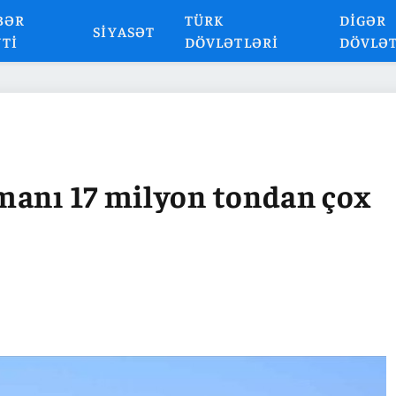
BƏR
TÜRK
DIGƏR
SIYASƏT
NTI
DÖVLƏTLƏRI
DÖVLƏ
manı 17 milyon tondan çox