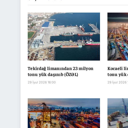
Tekirdağ limanından 23 milyon
Kocaeli l
tonu yük daşınıb (ÖZƏL)
tonu yük 
29 İyul 2026 16:00
29 İyul 2026 