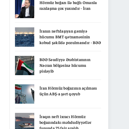
Hörmüz boğazı ilə bağlı Omanla
razılaşma çox yaxındır - İran
İranın neftdaşıyan gəmiyə
hücumu BMT qətnaməsinin
kobud şəkildə pozulmasıdır - BƏƏ
BƏƏ Səudiyyə Ərəbistanının
Nəcran bölgəsinə hücumu
pisləyib
İran Hörmüz boğazının açılması
üçün ABŞ-a şərt qoyub
İraqın neft ixracı Hörmüz
boğazındakı məhdudiyyətlər
fonunda 75 faiz azalıb