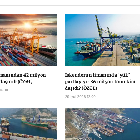
imanından 42 milyon
İskenderun limanında "yük"
daşınıb (ÖZƏL)
partlayışı - 36 milyon tonu kim
daşıdı? (ÖZƏL)
14:00
29 İyul 2026 12:00