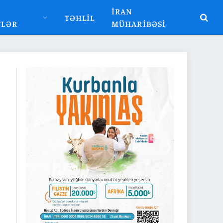
İRAN
TƏHLIL
TLƏR
MÜHARIBƏSI