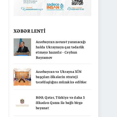
XƏBƏR LENTİ
Azərbaycan zərurət yaranacağı
halda Ukraynaya qaz tədarük
etməyə hazırdır - Ceyhun
Bayramov
Azərbaycan və Ukrayna XİN
başçıları ölkələrin strateji
tərəfdaşlığını müzakirə ediblər
BƏƏ, Qətər, Türkiyə və daha 5
ölkədən Qəzza ilə bağlı birgə
bəyanat