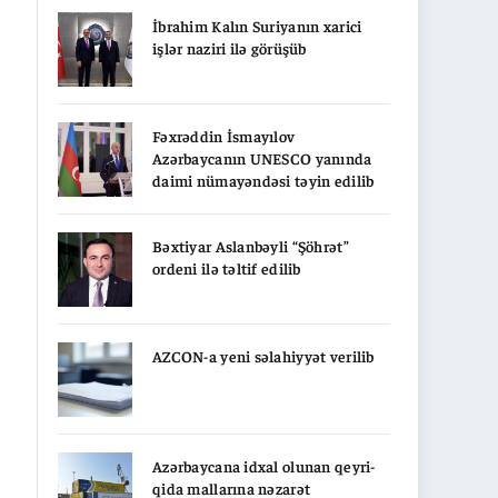
İbrahim Kalın Suriyanın xarici
işlər naziri ilə görüşüb
Fəxrəddin İsmayılov
Azərbaycanın UNESCO yanında
daimi nümayəndəsi təyin edilib
Bəxtiyar Aslanbəyli “Şöhrət”
ordeni ilə təltif edilib
AZCON-a yeni səlahiyyət verilib
Azərbaycana idxal olunan qeyri-
qida mallarına nəzarət