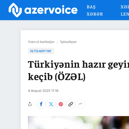
BAŞ
XƏ
XƏBƏR
LE
Voice of Azerbaijan
/
İqtisadiyyat
İQTISADIYYAT
Türkiyənin hazır geyi
keçib (ÖZƏL)
4 Avqust 2025 11:16