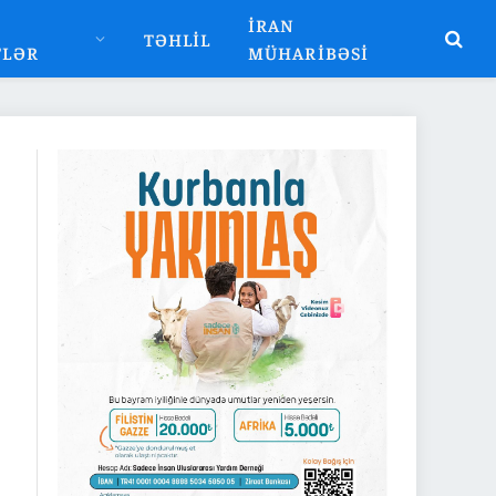
İRAN
TƏHLIL
TLƏR
MÜHARIBƏSI