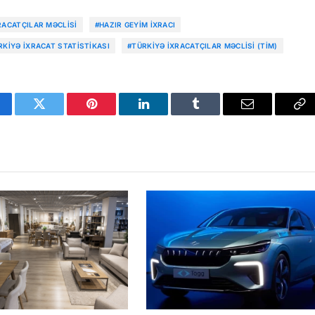
RACATÇILAR MƏCLISI
#HAZIR GEYIM IXRACI
RKIYƏ IXRACAT STATISTIKASI
#TÜRKIYƏ İXRACATÇILAR MƏCLISI (TİM)
cebook
Twitter
Pinterest
LinkedIn
Tumblr
Email
Co
Li