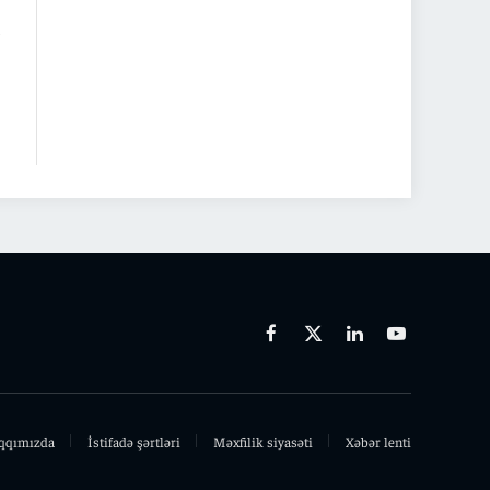
k
Facebook
X
Linkedin
Youtube
(Twitter)
qqımızda
İstifadə şərtləri
Məxfilik siyasəti
Xəbər lenti