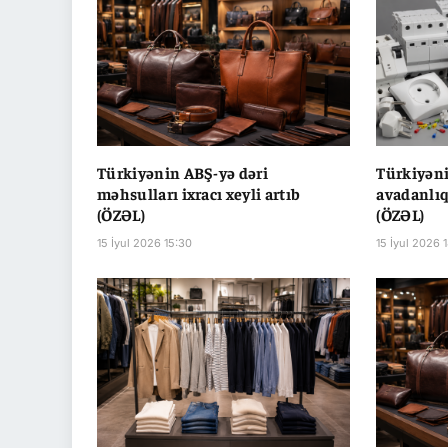
Türkiyənin ABŞ-yə dəri
Türkiyəni
məhsulları ixracı xeyli artıb
avadanlıql
(ÖZƏL)
(ÖZƏL)
15 İyul 2026 15:30
15 İyul 2026 