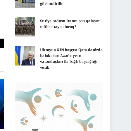
gücləndirilir
Suriya ordusu İranın son qalasını
mühasirəyə alacaq?
py
Ukrayna XİN başçısı Qara dənizdə
həlak olan Azərbaycan
nk
vətəndaşları ilə bağlı başsağlığı
verib