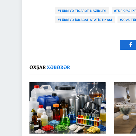
#TÜRKIYƏ TICARƏT NAZIRLIYI
#TÜRKIYƏ İX
#TÜRKIYƏ IXRACAT STATISTIKASI
#2025 TÜ
Fa
OXŞAR
XƏBƏRƏR