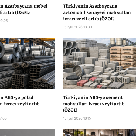
in Azərbaycana mebel
Türkiyənin Azərbaycana
li artıb (ÖZƏL)
avtomobil sənayesi məhsulları
ixracı xeyli artıb (ÖZƏL)
09:05
15 İyul 2026 18:30
n ABŞ-yə polad
Türkiyənin ABŞ-yə sement
 ixracı xeyli artıb
məhsulları ixracı xeyli artıb
(ÖZƏL)
17:00
15 İyul 2026 16:15