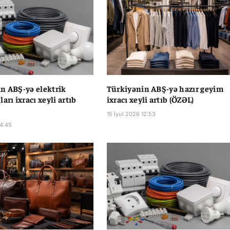
n ABŞ-yə elektrik
Türkiyənin ABŞ-yə hazır geyim
arı ixracı xeyli artıb
ixracı xeyli artıb (ÖZƏL)
15 İyul 2026 12:53
14:45