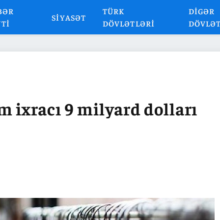
BƏR
TÜRK
DIGƏR
SIYASƏT
NTI
DÖVLƏTLƏRI
DÖVLƏ
m ixracı 9 milyard dolları