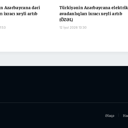
n Azərbaycana dəri
Türkiyənin Azərbaycana elektri
 ixracı xeyli artıb
avadanlıqları ixracı xeyli artıb
(ÖZƏL)
1:53
12 İyul 2026 13:30
Əlaqə
Ha