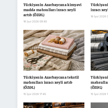
Türkiyənin Azərbaycana kimyəvi
Türkiyən
maddə məhsulları ixracı xeyli
ixracı xey
artıb (ÖZƏL)
16 İyul 2026 
16 İyul 2026 09:45
Türkiyənin Azərbaycana tekstil
Türkiyəni
məhsulları ixracı xeyli artıb
məhsulları
(ÖZƏL)
(ÖZƏL)
15 İyul 2026 17:45
15 İyul 2026 