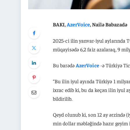
BAKI,
AzerVoice
, Nailə Babazadə
2025-ci ilin yanvar-iyul aylarında T
müqayisədə 6,2 faiz azalaraq, 9 mil
Bu barədə
AzerVoice
-ə Türkiyə Tic
“Bu ilin iyul ayında Türkiyə 1 mily
ixrac edib ki, bu da keçən ilin iyul 
bildirilib.
Qeyd olunub ki, son 12 ay ərzində (
min dollar məbləğində hazır geyim i