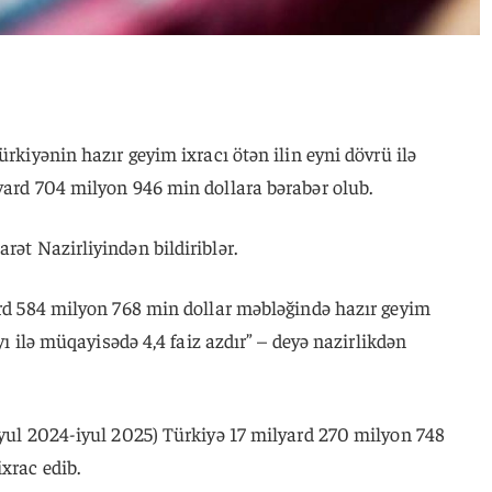
ürkiyənin hazır geyim ixracı ötən ilin eyni dövrü ilə
yard 704 milyon 946 min dollara bərabər olub.
arət Nazirliyindən bildiriblər.
ard 584 milyon 768 min dollar məbləğində hazır geyim
ayı ilə müqayisədə 4,4 faiz azdır” – deyə nazirlikdən
iyul 2024-iyul 2025) Türkiyə 17 milyard 270 milyon 748
xrac edib.