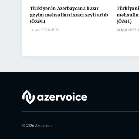
Türkiyənin Azərbaycana hazır
Türkiyəni
geyim məhsulları ixracı xeyli artıb
məhsulları
(ÖZƏL)
(ÖZƏL)
14 İyul 2026 16:16
14 İyul 2026 1
© 2026 Azervoice.