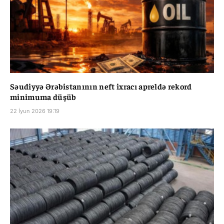
Səudiyyə Ərəbistanının neft ixracı apreldə rekord
minimuma düşüb
22 İyun 2026 19:19