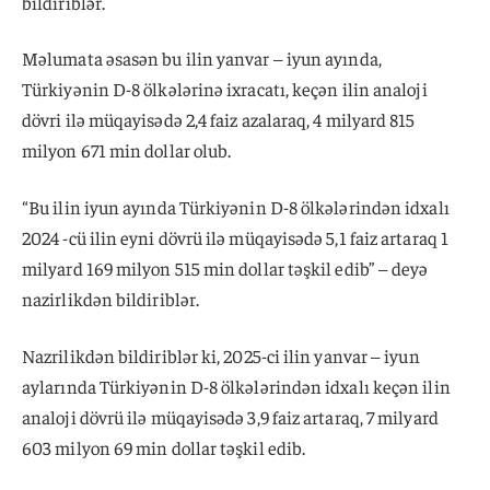
bildiriblər.
Məlumata əsasən bu ilin yanvar – iyun ayında,
Türkiyənin D-8 ölkələrinə ixracatı, keçən ilin analoji
dövri ilə müqayisədə 2,4 faiz azalaraq, 4 milyard 815
milyon 671 min dollar olub.
“Bu ilin iyun ayında Türkiyənin D-8 ölkələrindən idxalı
2024 -cü ilin eyni dövrü ilə müqayisədə 5,1 faiz artaraq 1
milyard 169 milyon 515 min dollar təşkil edib” – deyə
nazirlikdən bildiriblər.
Nazrilikdən bildiriblər ki, 2025-ci ilin yanvar – iyun
aylarında Türkiyənin D-8 ölkələrindən idxalı keçən ilin
analoji dövrü ilə müqayisədə 3,9 faiz artaraq, 7 milyard
603 milyon 69 min dollar təşkil edib.