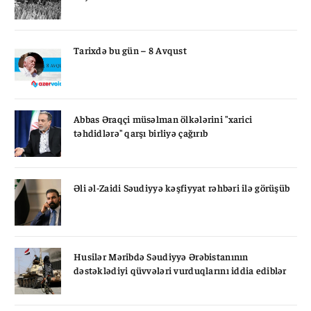
Tarixdə bu gün – 8 Avqust
Abbas Əraqçi müsəlman ölkələrini "xarici
təhdidlərə" qarşı birliyə çağırıb
Əli əl-Zaidi Səudiyyə kəşfiyyat rəhbəri ilə görüşüb
Husilər Məribdə Səudiyyə Ərəbistanının
dəstəklədiyi qüvvələri vurduqlarını iddia ediblər