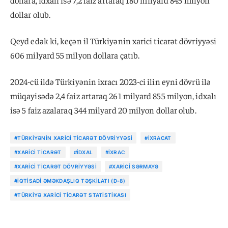
dollara, idxalı isə 7,2 faiz artaraq 180 milyard 845 milyon
dollar olub.
Qeyd edək ki, keçən il Türkiyənin xarici ticarət dövriyyəsi
606 milyard 55 milyon dollara çatıb.
2024-cü ildə Türkiyənin ixracı 2023-ci ilin eyni dövrü ilə
müqayisədə 2,4 faiz artaraq 261 milyard 855 milyon, idxalı
isə 5 faiz azalaraq 344 milyard 20 milyon dollar olub.
#TÜRKIYƏNIN XARICI TICARƏT DÖVRIYYƏSI
#IXRACAT
#XARICI TICARƏT
#IDXAL
#IXRAC
#XARICI TICARƏT DÖVRIYYƏSI
#XARICI SƏRMAYƏ
#İQTISADI ƏMƏKDAŞLIQ TƏŞKILATI (D-8)
#TÜRKIYƏ XARICI TICARƏT STATISTIKASI