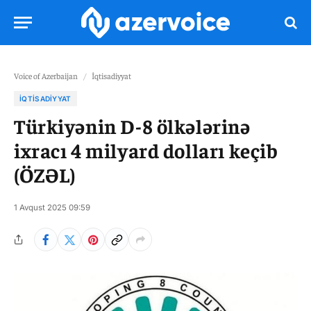
Voice of Azerbaijan
/
İqtisadiyyat
İQTISADIYYAT
Türkiyənin D-8 ölkələrinə
ixracı 4 milyard dolları keçib
(ÖZƏL)
1 Avqust 2025 09:59