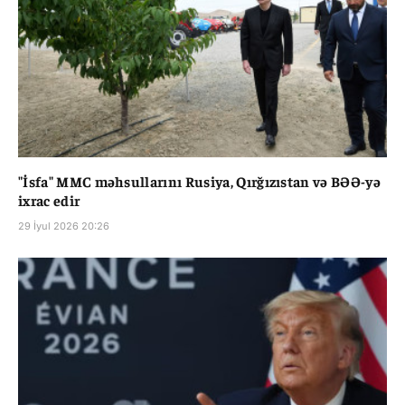
"İsfa" MMC məhsullarını Rusiya, Qırğızıstan və BƏƏ-yə
ixrac edir
29 İyul 2026 20:26