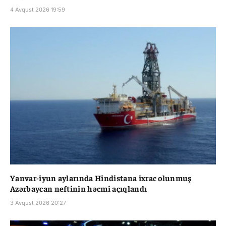
4 Avqust 2026 19:59
Yanvar-iyun aylarında Hindistana ixrac olunmuş
Azərbaycan neftinin həcmi açıqlandı
3 Avqust 2026 20:27