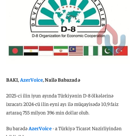
BAKI,
AzerVoice
, Nailə Babazadə
2025-ci ilin iyun ayında Türkiyənin D-8 ölkələrinə
ixracatı 2024-cü ilin eyni ayı ilə müqayisədə 10,9 faiz
artaraq 755 milyon 396 min dollar olub.
Bu barədə
AzerVoice
- a Türkiyə Ticarət Nazirliyindən