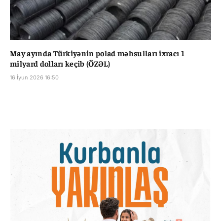
May ayında Türkiyənin polad məhsulları ixracı 1
milyard dolları keçib (ÖZƏL)
16 İyun 2026 16:50