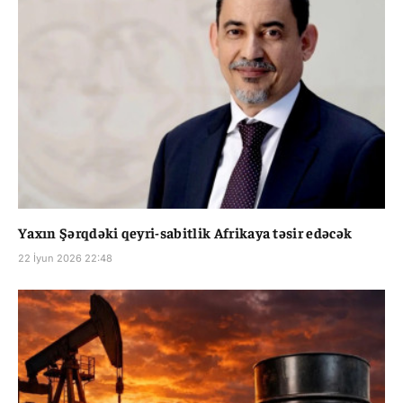
Yaxın Şərqdəki qeyri-sabitlik Afrikaya təsir edəcək
22 İyun 2026 22:48