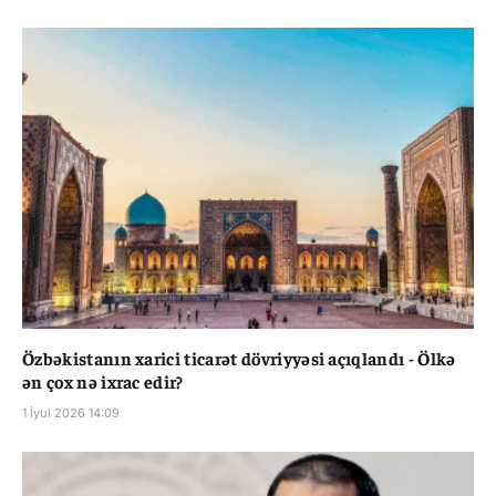
Özbəkistanın xarici ticarət dövriyyəsi açıqlandı - Ölkə
ən çox nə ixrac edir?
1 İyul 2026 14:09