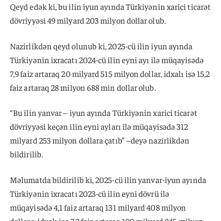
Qeyd edək ki, bu ilin iyun ayında Türkiyənin xarici ticarət
dövriyyəsi 49 milyard 203 milyon dollar olub.
Nazirlikdən qeyd olunub ki, 2025-cü ilin iyun ayında
Türkiyənin ixracatı 2024-cü ilin eyni ayı ilə müqayisədə
7,9 faiz artaraq 20 milyard 515 milyon dollar, idxalı isə 15,2
faiz artaraq 28 milyon 688 min dollar olub.
“Bu ilin yanvar – iyun ayında Türkiyənin xarici ticarət
dövriyyəsi keçən ilin eyni ayları ilə müqayisədə 312
milyard 253 milyon dollara çatıb” –deyə nazirlikdən
bildirilib.
Məlumatda bildirilib ki, 2025-cü ilin yanvar-iyun ayında
Türkiyənin ixracatı 2023-cü ilin eyni dövrü ilə
müqayisədə 4,1 faiz artaraq 131 milyard 408 milyon