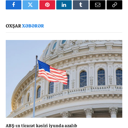
Facebook
Twitter
Pinterest
LinkedIn
Tumblr
Email
Copy
Link
OXŞAR
XƏBƏRƏR
ABŞ-ın ticarət kəsiri iyunda azalıb