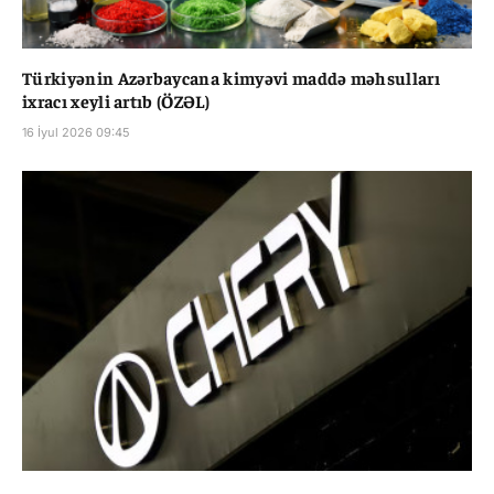
Türkiyənin Azərbaycana kimyəvi maddə məhsulları
ixracı xeyli artıb (ÖZƏL)
16 İyul 2026 09:45