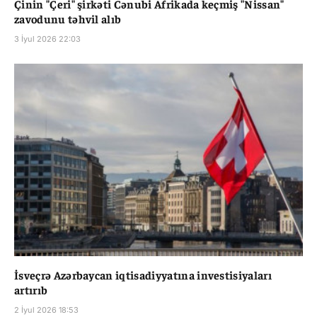
Çinin "Çeri" şirkəti Cənubi Afrikada keçmiş "Nissan"
zavodunu təhvil alıb
3 İyul 2026 22:03
İsveçrə Azərbaycan iqtisadiyyatına investisiyaları
artırıb
2 İyul 2026 18:53