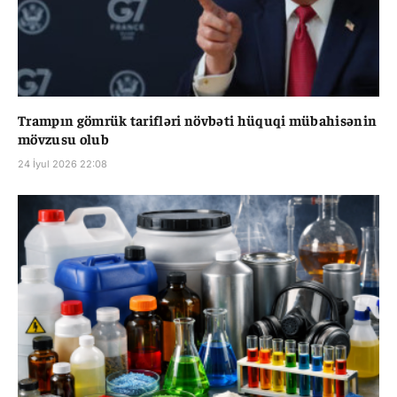
Trampın gömrük tarifləri növbəti hüquqi mübahisənin
mövzusu olub
24 İyul 2026 22:08