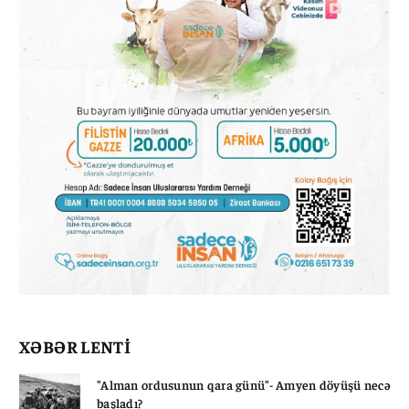
XƏBƏR LENTİ
"Alman ordusunun qara günü"- Amyen döyüşü necə
başladı?