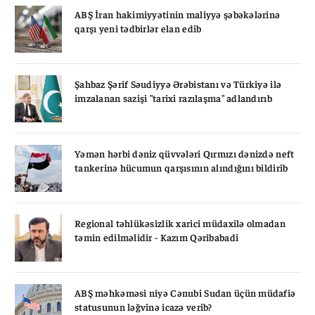
ABŞ İran hakimiyyətinin maliyyə şəbəkələrinə
qarşı yeni tədbirlər elan edib
Şahbaz Şərif Səudiyyə Ərəbistanı və Türkiyə ilə
imzalanan sazişi "tarixi razılaşma" adlandırıb
Yəmən hərbi dəniz qüvvələri Qırmızı dənizdə neft
tankerinə hücumun qarşısının alındığını bildirib
Regional təhlükəsizlik xarici müdaxilə olmadan
təmin edilməlidir - Kazım Qəribabadi
ABŞ məhkəməsi niyə Cənubi Sudan üçün müdafiə
statusunun ləğvinə icazə verib?