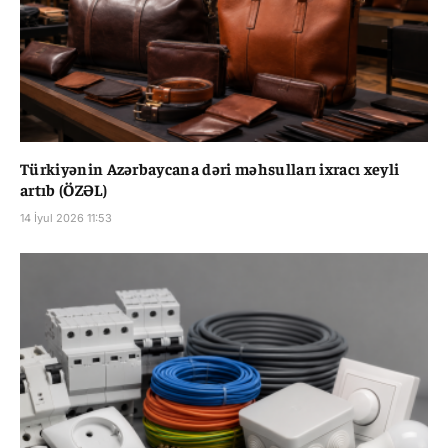
Türkiyənin Azərbaycana dəri məhsulları ixracı xeyli
artıb (ÖZƏL)
14 İyul 2026 11:53