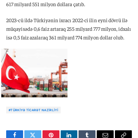
617 milyard 551 milyon dollara çatıb.
2023-cü ildə Türkiyənin ixracı 2022-ci ilin eyni dövrü ilə
müqayisədə 0,6 faiz artaraq 255 milyard 777 milyon, idxalı
isə 0,5 faiz azalaraq 361 milyard 774 milyon dollar olub.
#TÜRKIYƏ TICARƏT NAZIRLIYI