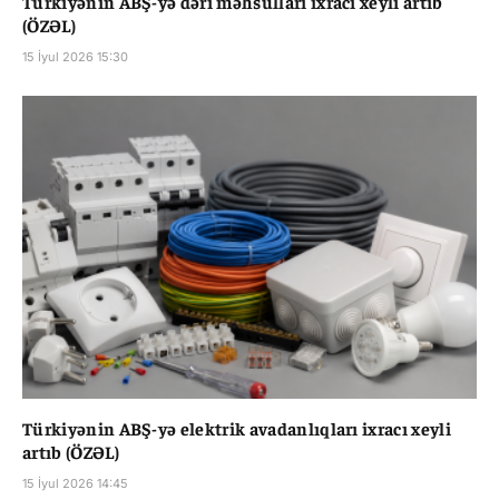
Türkiyənin ABŞ-yə dəri məhsulları ixracı xeyli artıb
(ÖZƏL)
15 İyul 2026 15:30
Türkiyənin ABŞ-yə elektrik avadanlıqları ixracı xeyli
artıb (ÖZƏL)
15 İyul 2026 14:45