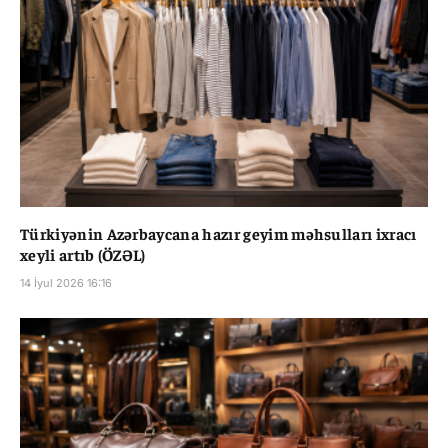
Türkiyənin Azərbaycana hazır geyim məhsulları ixracı
xeyli artıb (ÖZƏL)
14 İyul 2026 16:16