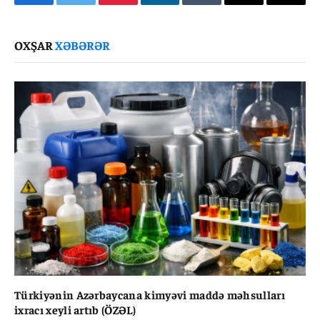
Facebook
Twitter
Pinterest
LinkedIn
Tumblr
Email
Copy
Link
OXŞAR
XƏBƏRƏR
Türkiyənin Azərbaycana kimyəvi maddə məhsulları
ixracı xeyli artıb (ÖZƏL)