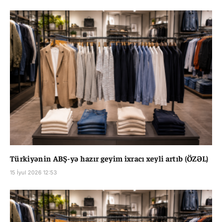
Türkiyənin ABŞ-yə hazır geyim ixracı xeyli artıb (ÖZƏL)
15 İyul 2026 12:53