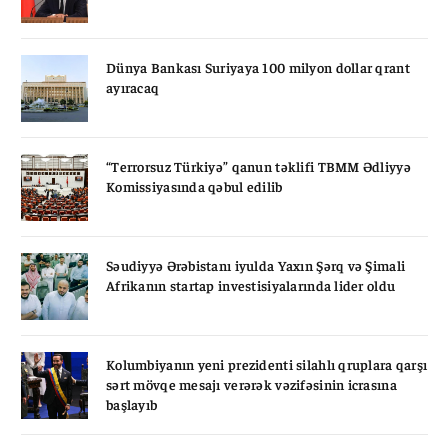
Dünya Bankası Suriyaya 100 milyon dollar qrant
ayıracaq
“Terrorsuz Türkiyə” qanun təklifi TBMM Ədliyyə
Komissiyasında qəbul edilib
Səudiyyə Ərəbistanı iyulda Yaxın Şərq və Şimali
Afrikanın startap investisiyalarında lider oldu
Kolumbiyanın yeni prezidenti silahlı qruplara qarşı
sərt mövqe mesajı verərək vəzifəsinin icrasına
başlayıb