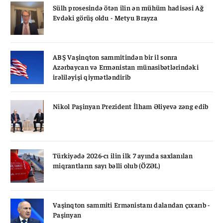
Sülh prosesində ötən ilin ən mühüm hadisəsi Ağ
Evdəki görüş oldu - Metyu Brayza
ABŞ Vaşinqton sammitindən bir il sonra
Azərbaycan və Ermənistan münasibətlərindəki
irəliləyişi qiymətləndirib
Nikol Paşinyan Prezident İlham Əliyevə zəng edib
Türkiyədə 2026-cı ilin ilk 7 ayında saxlanılan
miqrantların sayı bəlli olub (ÖZƏL)
Vaşinqton sammiti Ermənistanı dalandan çıxarıb -
Paşinyan