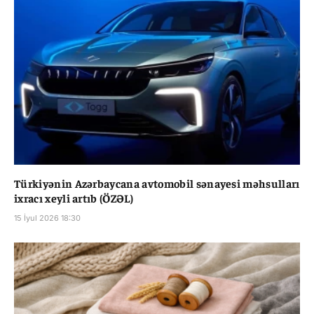
Türkiyənin Azərbaycana avtomobil sənayesi məhsulları
ixracı xeyli artıb (ÖZƏL)
15 İyul 2026 18:30