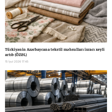
Türkiyənin Azərbaycana tekstil məhsulları ixracı xeyli
artıb (ÖZƏL)
15 İyul 2026 17:45