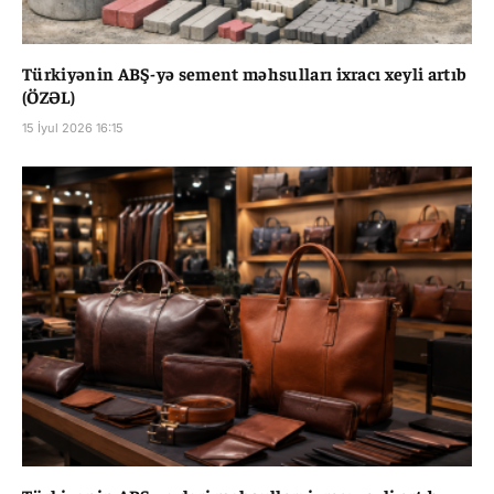
Türkiyənin ABŞ-yə sement məhsulları ixracı xeyli artıb
(ÖZƏL)
15 İyul 2026 16:15