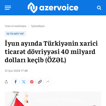
Voice of Azerbaijan
/
İqtisadiyyat
İQTISADIYYAT
İyun ayında Türkiyənin xarici
ticarət dövriyyəsi 40 milyard
dolları keçib (ÖZƏL)
31 İyul 2024 17:48