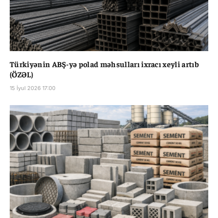
Türkiyənin ABŞ-yə polad məhsulları ixracı xeyli artıb
(ÖZƏL)
15 İyul 2026 17:00