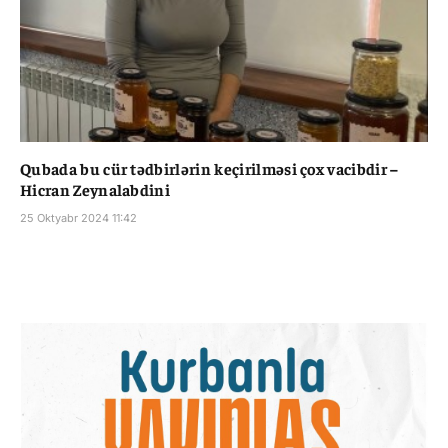
Qubada bu cür tədbirlərin keçirilməsi çox vacibdir –
Hicran Zeynalabdini
25 Oktyabr 2024 11:42