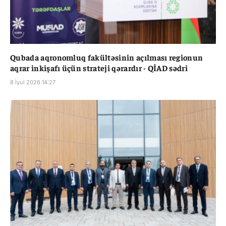
Qubada aqronomluq fakültəsinin açılması regionun
aqrar inkişafı üçün strateji qərardır - QİAD sədri
8 İyul 2026 14:27