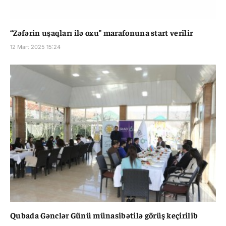
“Zəfərin uşaqları ilə oxu" marafonuna start verilir
12 Mart 2025 15:24
Qubada Gənclər Günü münasibətilə görüş keçirilib