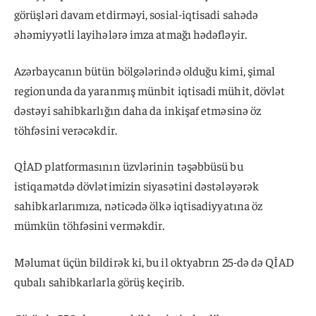
görüşləri davam etdirməyi, sosial-iqtisadi sahədə
əhəmiyyətli layihələrə imza atmağı hədəfləyir.
Azərbaycanın bütün bölgələrində olduğu kimi, şimal
regionunda da yaranmış münbit iqtisadi mühit, dövlət
dəstəyi sahibkarlığın daha da inkişaf etməsinə öz
töhfəsini verəcəkdir.
QİAD platformasının üzvlərinin təşəbbüsü bu
istiqamətdə dövlətimizin siyasətini dəstələyərək
sahibkarlarımıza, nəticədə ölkə iqtisadiyyatına öz
mümkün töhfəsini verməkdir.
Məlumat üçün bildirək ki, bu il oktyabrın 25-də də QİAD
qubalı sahibkarlarla görüş keçirib.