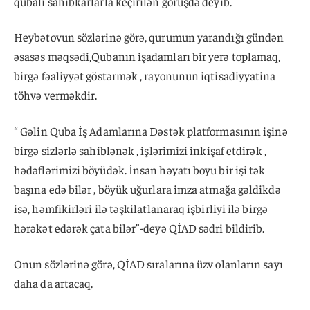
qubalı sahibkarlarla keçirilən görüşdə deyib.
Heybətovun sözlərinə görə, qurumun yarandığı gündən
əsasəs məqsədi,Qubanın işadamları bir yerə toplamaq,
birgə fəaliyyət göstərmək , rayonunun iqtisadiyyatina
töhvə verməkdir.
“ Gəlin Quba İş Adamlarına Dəstək platformasının işinə
birgə sizlərlə sahiblənək , işlərimizi inkişaf etdirək ,
hədəflərimizi böyüdək. İnsan həyatı boyu bir işi tək
başına edə bilər , böyük uğurlara imza atmağa gəldikdə
isə, həmfikirləri ilə təşkilatlanaraq işbirliyi ilə birgə
hərəkət edərək çata bilər”-deyə QİAD sədri bildirib.
Onun sözlərinə görə, QİAD sıralarına üzv olanların sayı
daha da artacaq.