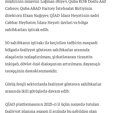
müdirinin müavini Loğman Əliyev, Quba KOB Dostu Asif
Cəfərov, Quba ABAD Factory İstehsalat Birliyinin
direktoru Elxan Nağıyev, QİAD İdarə Heyətinin sədri
Cabbar Heybətov, İdarə Heyəti üzvləri və bölgə
sahibkarları iştirak edib.
50 sahibkarın iştirakı ilə keçirilən tədbirin məqsədi
bölgədə fəaliyyət göstərən sahibkarlar arasında
əlaqələrin sıxlaşdırılması, şirkətlərarası ticarətin
inkişafı, dövlət-özəl dialoqunun artırılması, dayanıqlı
tərəqqinin dəstəklənməsidir.
Görüş fərqli sektorlarda fəaliyyət göstərən sahibkarlar
arasında ikili görüşlərlə davam edib.
QİAD platformasının 2025-ci il üçün nəzərdə tutulan
fəaliyyət planına əsasən il ərzində bu qəbildən olan