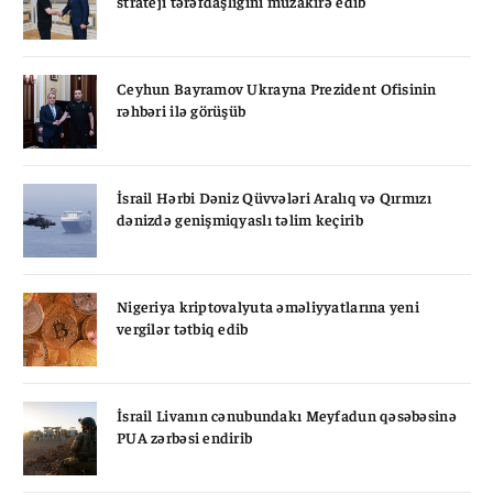
strateji tərəfdaşlığını müzakirə edib
Ceyhun Bayramov Ukrayna Prezident Ofisinin
rəhbəri ilə görüşüb
İsrail Hərbi Dəniz Qüvvələri Aralıq və Qırmızı
dənizdə genişmiqyaslı təlim keçirib
Nigeriya kriptovalyuta əməliyyatlarına yeni
vergilər tətbiq edib
İsrail Livanın cənubundakı Meyfadun qəsəbəsinə
PUA zərbəsi endirib