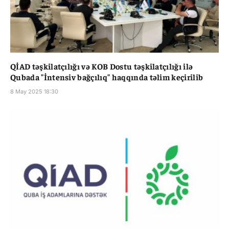
QİAD təşkilatçılığı və KOB Dostu təşkilatçılığı ilə
Qubada "İntensiv bağçılıq" haqqında təlim keçirilib
8 May 2025 18:30