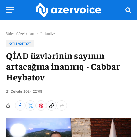
Voice of Azerbaijan
/
İqtisadiyyat
İQTISADIYYAT
QİAD üzvlərinin sayının
artacağına inanırıq - Cabbar
Heybətov
21 Dekabr 2024 22:09