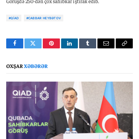
Görüşdə 250-dən çox sahibkar iştirak edib.
#QİAD
#CABBAR HEYBƏTOV
Facebook
Twitter
Pinterest
LinkedIn
Tumblr
Email
Copy
Link
OXŞAR
XƏBƏRƏR