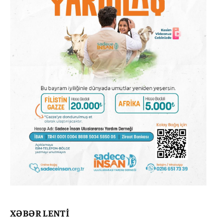
XƏBƏR LENTİ