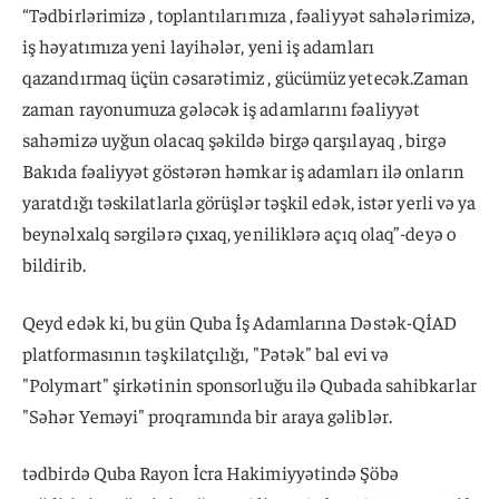
“Tədbirlərimizə , toplantılarımıza , fəaliyyət sahələrimizə,
iş həyatımıza yeni layihələr, yeni iş adamları
qazandırmaq üçün cəsarətimiz , gücümüz yetecək.Zaman
zaman rayonumuza gələcək iş adamlarını fəaliyyət
sahəmizə uyğun olacaq şəkildə birgə qarşılayaq , birgə
Bakıda fəaliyyət göstərən həmkar iş adamları ilə onların
yaratdığı təskilatlarla görüşlər təşkil edək, istər yerli və ya
beynəlxalq sərgilərə çıxaq, yeniliklərə açıq olaq”-deyə o
bildirib.
Qeyd edək ki, bu gün Quba İş Adamlarına Dəstək-QİAD
platformasının təşkilatçılığı, "Pətək" bal evi və
"Polymart" şirkətinin sponsorluğu ilə Qubada sahibkarlar
"Səhər Yeməyi" proqramında bir araya gəliblər.
tədbirdə Quba Rayon İcra Hakimiyyətində Şöbə