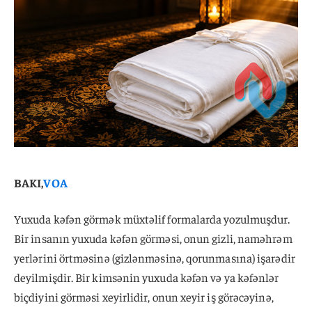
BAKI,
VOA
Yuxuda kəfən görmək müxtəlif formalarda yozulmuşdur.
Bir insanın yuxuda kəfən görməsi, onun gizli, naməhrəm
yerlərini örtməsinə (gizlənməsinə, qorunmasına) işarədir
deyilmişdir. Bir kimsənin yuxuda kəfən və ya kəfənlər
biçdiyini görməsi xeyirlidir, onun xeyir iş görəcəyinə,