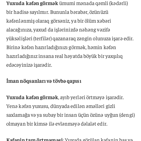
Yuxuda kəfən görmək
ümumi mənada qəmli (kədərli)
bir hadisə sayılmır. Bununla bərabər, özünüzü
kəfənlənmiş olaraq görsəniz, ya bir ölüm xəbəri
alacağınıza, yaxud da işlərinizdə nəhəng vəzifə
yüksəlişləri (terfilər) qazanaraq zəngin olunuza işarə edir.
Birinə kəfən hazırladığınızı görmək, həmin kəfən
hazırladığınız insana real həyatda böyük bir yaxşılıq
edəcəyinizə işarədir.
İman nöqsanları və tövbə qapısı
Yuxuda kəfən görmək
, ayıb yerləri örtməyə işarədir.
Yenə kəfən yuxusu, dünyada edilən əməlləri gizli
saxlamağa və ya subay bir insan üçün özünə uyğun (dengi)
olmayan bir kimsə ilə evlənməyə dəlalət edir.
Kəfənin tam örtməməsi
: Yuxuda görülən kəfənin baş və