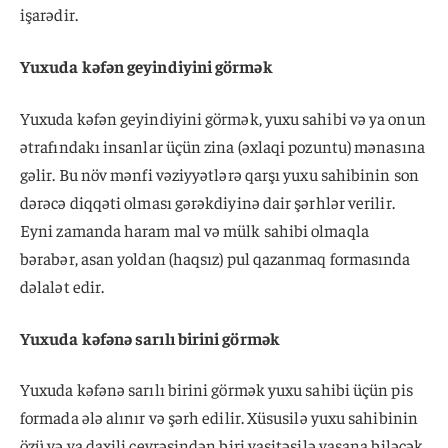
işarədir.
Yuxuda kəfən geyindiyini görmək
Yuxuda kəfən geyindiyini görmək, yuxu sahibi və ya onun
ətrafındakı insanlar üçün zina (əxlaqi pozuntu) mənasına
gəlir. Bu növ mənfi vəziyyətlərə qarşı yuxu sahibinin son
dərəcə diqqəti olması gərəkdiyinə dair şərhlər verilir.
Eyni zamanda haram mal və mülk sahibi olmaqla
bərabər, asan yoldan (haqsız) pul qazanmaq formasında
dəlalət edir.
Yuxuda kəfənə sarılı birini görmək
Yuxuda kəfənə sarılı birini görmək yuxu sahibi üçün pis
formada ələ alınır və şərh edilir. Xüsusilə yuxu sahibinin
özü və ya daxili çevrəsindən biri vasitəsilə yaşana biləcək