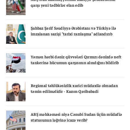
qarşı yeni tədbirlər elan edib
Şahbaz Şərif Səudiyyə Ərəbistanı və Türkiyə ilə
imzalanan sazişi "tarixi razılaşma" adlandırıb
Yəmən hərbi dəniz qüvvələri Qırmızı dənizdə neft
tankerinə hücumun qarşısının alındığını bildirib
Regional təhlükəsizlik xarici müdaxilə olmadan
təmin edilməlidir - Kazım Qəribabadi
ABŞ məhkəməsi niyə Cənubi Sudan üçün müdafiə
statusunun ləğvinə icazə verib?