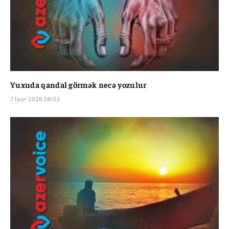
Yuxuda qandal görmək necə yozulur
7 İyun 2026 08:03