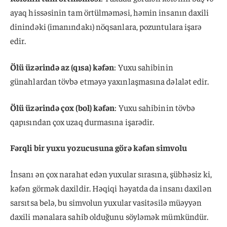
ayaq hissəsinin tam örtülməməsi, həmin insanın daxili
dinindəki (imanındakı) nöqsanlara, pozuntulara işarə
edir.
Ölü üzərində az (qısa) kəfən
: Yuxu sahibinin
günahlardan tövbə etməyə yaxınlaşmasına dəlalət edir.
Ölü üzərində çox (bol) kəfən
: Yuxu sahibinin tövbə
qapısından çox uzaq durmasına işarədir.
Fərqli bir yuxu yozucusuna görə kəfən simvolu
İnsanı ən çox narahat edən yuxular sırasına, şübhəsiz ki,
kəfən görmək daxildir. Həqiqi həyatda da insanı daxilən
sarsıtsa belə, bu simvolun yuxular vasitəsilə müəyyən
daxili mənalara sahib olduğunu söyləmək mümkündür.