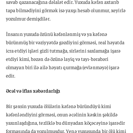
savab qazanacağına dəlalət edir. Yuxuda kəfən axtarıb
tapa bilmədiyini görmək isə yaxşı hesab olunmur, xeyirlə
yozulmur demişdilər.
İnsanın yuxuda özünü kəfənlənmiş və ya kəfənə
bürünmüş bir vəziyyətdə gəzdiyini görməsi, real həyatda
icra etdiyi işləri gizli tutmağa, sirlərini saxlamağa işarə
etdiyi kimi, bəzən də özünə layiq və tayı-bərabəri
olmayan biri ilə ailə həyatı qurmağa (evlənməyə) işarə
edir.
Əcəl və iflas xəbərdarlığı
Bir şəxsin yuxuda ölülərin kəfənə büründüyü kimi
kəfənləndiyini görməsi, onun əcəlinin kəskin şəkildə
yaxınlaşdığına, tezliklə bu dünyadan köçəcəyinə işarədir
formasında da yozulmuşdur. Yenə yuxusunda bir ölü kimi