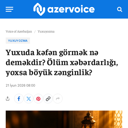
Voice of Azerbaijan
/
Yuxuyozma
YUXUYOZMA
Yuxuda kəfən görmək nə
deməkdir? Ölüm xəbərdarlığı,
yoxsa böyük zənginlik?
21 İyun 2026 08:00