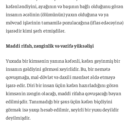
kəfənləndiyini, ayağının və başının bağlı olduğunu görən
insanın əcəlinin (ölümünün) yaxın olduğuna və ya
mövcud işlərinin tamamilə pozulacağına (iflas edəcəyinə)
işarədir kimi şərh etmişdilər.
Maddi rifah, zənginlik və vəzifə yüksəlişi
Yuxuda bir kimsənin yanına kəfənli, kəfən geyinmiş bir
insanın gəldiyini görməsi xeyirlidir. Bu, bir nemətə
qovuşmağa, mal-dövlət və daxili mənfəət əldə etməyə
işarə edir. Diri bir insan üçün kəfən hazırladığını görən
kimsənin zəngin olacağı, maddi rifaha qovuşacağı bəyan
edilmişdir. Tanımadığı bir şəxs üçün kəfən biçdiyini
görmək isə yaxşı hesab edilmir, xeyirli bir yuxu deyildir
deyilmişdir.