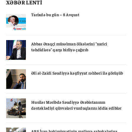
XƏBƏR LENTİ
Tarixdə bu gün – 8 Avqust
Abbas Əraqçi müsəlman ölkələrini "xarici
təhdidlərə" qarşı birliyə çağırıb
Əli əl-Zaidi Səudiyyə kəşfiyyat rəhbəri ilə görüşüb
Husilər Məribdə Səudiyyə Ərəbistanının
dəstəklədiyi qüvvələri vurduqlarını iddia ediblər
ABŞ İran hakimiyyətinin maliyyə şəbəkələrinə