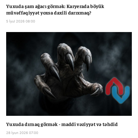
Yuxuda şam ağacı görmək: Karyerada böyük
müvəffəqiyyət yoxsa daxili darıxmaq?
5 İyul 2026 08:00
Yuxuda dırnaq görmək - maddi vəziyyət və təhdid
28 İyun 2026 07:00