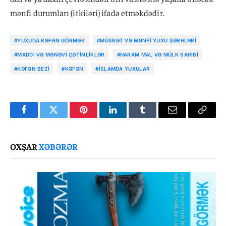
mənfi durumları (itkiləri) ifadə etməkdədir.
#YUXUDA KƏFƏN GÖRMƏK
#MÜSBƏT VƏ MƏNFI YUXU ŞƏRHLƏRI
#MADDI VƏ MƏNƏVI ÇƏTINLIKLƏR
#HARAM MAL VƏ MÜLK SAHIBI
#KƏFƏN BEZI
#KƏFƏN
#İSLAMDA YUXULAR
Facebook
Twitter
Pinterest
LinkedIn
Tumblr
Email
Copy
Link
OXŞAR
XƏBƏRƏR