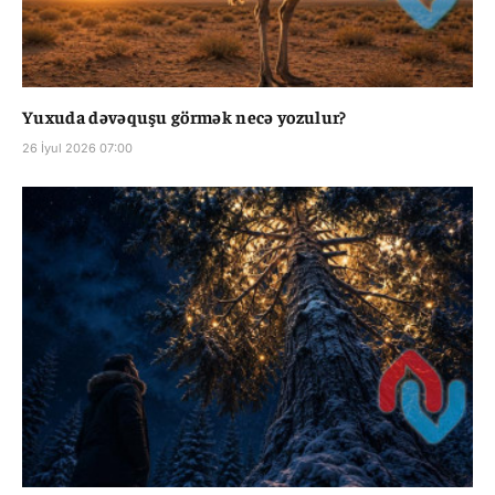
Yuxuda dəvəquşu görmək necə yozulur?
26 İyul 2026 07:00