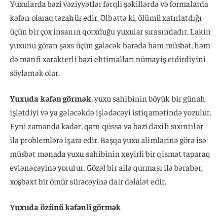
Yuxularda bəzi vəziyyətlər fərqli şəkillərdə və formalarda
kəfən olaraq təzahür edir. Əlbəttə ki, ölümü xatırlatdığı
üçün bir çox insanın qorxduğu yuxular sırasındadır. Lakin
yuxunu görən şəxs üçün gələcək barədə həm müsbət, həm
də mənfi xarakterli bəzi ehtimalları nümayiş etdirdiyini
söyləmək olar.
Yuxuda kəfən görmək
, yuxu sahibinin böyük bir günah
işlətdiyi və ya gələcəkdə işlədəcəyi istiqamətində yozulur.
Eyni zamanda kədər, qəm-qüssə və bəzi daxili sıxıntılar
ilə problemlərə işarə edir. Başqa yuxu alimlərinə görə isə
müsbət mənada yuxu sahibinin xeyirli bir qismət taparaq
evlənəcəyinə yorulur. Gözəl bir ailə qurması ilə bərabər,
xoşbəxt bir ömür sürəcəyinə dair dəlalət edir.
Yuxuda özünü kəfənli görmək