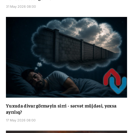
31 May 2026 08:00
Yuxuda divar görməyin sirri - sərvət müjdəsi, yoxsa
ayrılıq?
17 May 2026 08:00