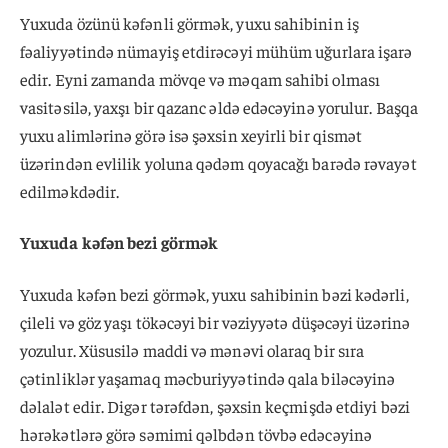
Yuxuda özünü kəfənli görmək, yuxu sahibinin iş
fəaliyyətində nümayiş etdirəcəyi mühüm uğurlara işarə
edir. Eyni zamanda mövqe və məqam sahibi olması
vasitəsilə, yaxşı bir qazanc əldə edəcəyinə yorulur. Başqa
yuxu alimlərinə görə isə şəxsin xeyirli bir qismət
üzərindən evlilik yoluna qədəm qoyacağı barədə rəvayət
edilməkdədir.
Yuxuda kəfən bezi görmək
Yuxuda kəfən bezi görmək, yuxu sahibinin bəzi kədərli,
çileli və göz yaşı tökəcəyi bir vəziyyətə düşəcəyi üzərinə
yozulur. Xüsusilə maddi və mənəvi olaraq bir sıra
çətinliklər yaşamaq məcburiyyətində qala biləcəyinə
dəlalət edir. Digər tərəfdən, şəxsin keçmişdə etdiyi bəzi
hərəkətlərə görə səmimi qəlbdən tövbə edəcəyinə