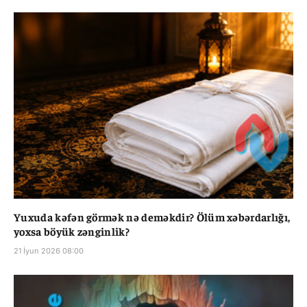
Yuxuda kəfən görmək nə deməkdir? Ölüm xəbərdarlığı,
yoxsa böyük zənginlik?
21 İyun 2026 08:00