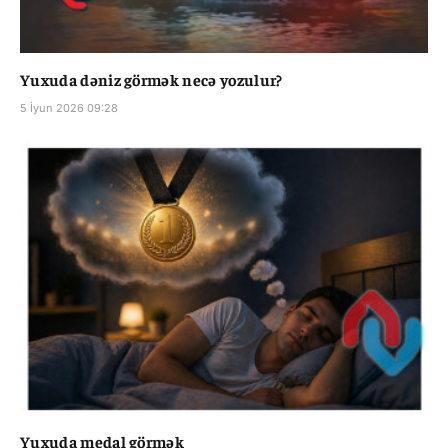
Yuxuda dəniz görmək necə yozulur?
5 İyun 2026 09:28
Yuxuda medal görmək