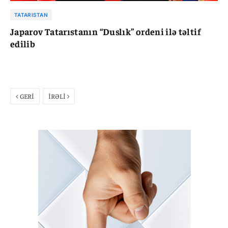
TATARISTAN
Japarov Tatarıstanın “Duslık” ordeni ilə təltif
edilib
GERİ
İRƏLİ