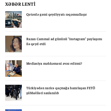
XƏBƏR LENTİ
Qətərdə gəmi qeydiyyatı rəqəmsallaşır
Razan Cammal ad gününü "Instagram" paylaşımı
ilə qeyd etdi
Mediasiya məhkəməni əvəz edirmi?
Türkiyədən xaricə qaçmağa hazırlaşan FETÖ
şübhəliləri saxlanılıb