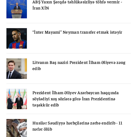
ABŞ Yaxın Şərqdə təhlükəsizliyə töhfə vermir -
İran XİN
“İnter Mayami” Neymarı transfer etmək istəyir
Litvanın Baş naziri Prezident İlham Əliyevə zəng
edib
Prezident İlham Əliyev Azərbaycan haqqında
söylədiyi xoş sözlərə görə İran Prezidentinə
təşəkkür edib
Husilər Səudiyyə hərbçilərinə zərbə endirib - 11
nəfər ölüb