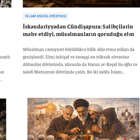
İSLAM ENSIKLOPEDIYASI
İskəndəriyyədən Cündişapura: Səlibçilərin
məhv etdiyi, müsəlmanların qoruduğu elm
Müsəlman cəmiyyəti böyüdükcə bilik əldə etmə yolları da
xsaylı
genişləndi. Elmi inkişaf və tərəqqi ən yüksək zirvəsinə
Abbasilər dövlətində, xüsusilə də Harun ər-Rəşid ilə oğlu və
lar
xələfi Məmunun dövründə çatdı. Bu iki xəlifə İslam
mədəniyyətinin inkişafına çox böyük töhfə vermişdir. Bu
əhər
dövrdə müsəlmanlar Quran haqqında və digər dini
ət
mövzularda əsərlər yazmağa başladılar. İbn İshaqın yazdığı
arını
Həzrət Məhəmmədin bioqrafiyası (daha sonra İbn Hişam
anaşı
tərəfindən yenidən yazılmışdır) İslam dünyasında ən qədim
tərzi
tarix əsəri sayılır. Ondan sonra İbn Əbdülhəkəmin Misirin v
qərbdəki bölgələrin fəthindən bəhs edən "Fütuh" əsəri gəlir.