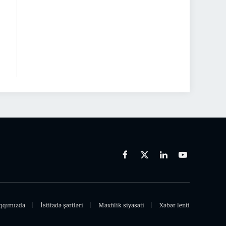
Facebook
X
Linkedin
Youtube
(Twitter)
qqımızda
İstifadə şərtləri
Məxfilik siyasəti
Xəbər lenti