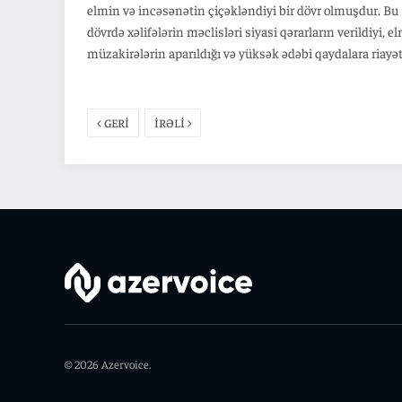
elmin və incəsənətin çiçəkləndiyi bir dövr olmuşdur. Bu
dövrdə xəlifələrin məclisləri siyasi qərarların verildiyi, e
müzakirələrin aparıldığı və yüksək ədəbi qaydalara riayə
olunan mühüm mərkəzlər idi.
GERİ
İRƏLİ
© 2026 Azervoice.