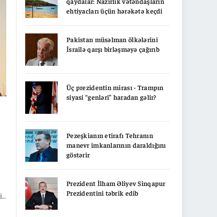
qaydalar: Nazirlik vətəndaşların
ehtiyacları üçün hərəkətə keçdi
d,
Pakistan müsəlman ölkələrini
ha
İsrailə qarşı birləşməyə çağırıb
l
Üç prezidentin mirası - Trampın
siyasi “genləri” haradan gəlir?
Pezeşkianın etirafı Tehranın
manevr imkanlarının daraldığını
göstərir
Prezident İlham Əliyev Sinqapur
Prezidentini təbrik edib
if