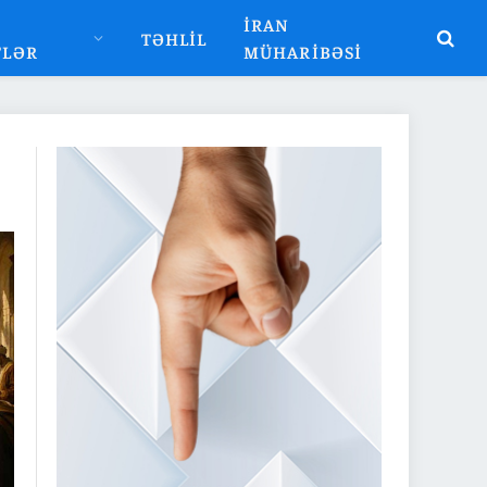
İRAN
TƏHLIL
TLƏR
MÜHARIBƏSI