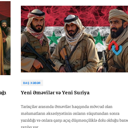
hətta bu üsyana başçılıq belə etmişdirlər. Abbasilərin
hakimiyyətə gəlmə tarixi Abdullah ibn Zübeyrin zamanında
başlamışdır.
BAŞ XƏBƏR
ağı
Yeni Əməvilər və Yeni Suriya
Tarixçilər arasında Əməvilər haqqında mövcud olan
məlumatların əksəriyyətinin onların süqutundan sonra
yazıldığı və onlara qarşı açıq düşmənçiliklə dolu olduğu barə
razılıq var.