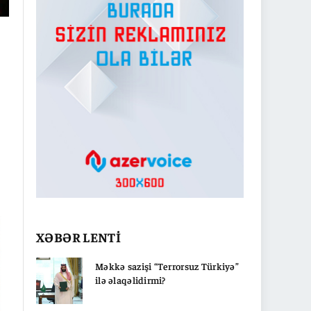
XƏBƏR LENTİ
ə
Məkkə sazişi “Terrorsuz Türkiyə”
ilə əlaqəlidirmi?