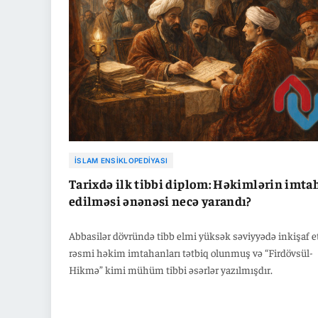
ya fars əsilli olduğuna dair də qəti bir məlumat yoxdur. U
illərini Əməvi əleyhdarı siyasi və sosial fəaliyyətlərin mə
olan Kufədə keçirdiyi anlaşılan Əbu Müslim, Əbu Duləf ə
İclinin babası İdris b. Maqilin himayəsində böyümüş, o
oğlu ilə birlikdə oxumuş və Quranı əzbərləmişdir.
İSLAM ENSIKLOPEDIYASI
Tarixdə ilk tibbi diplom: Həkimlərin imta
edilməsi ənənəsi necə yarandı?
Abbasilər dövründə tibb elmi yüksək səviyyədə inkişaf e
rəsmi həkim imtahanları tətbiq olunmuş və “Firdövsül-
Hikmə” kimi mühüm tibbi əsərlər yazılmışdır.