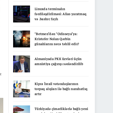
Linuxda terminalın
fərdiləşdirilməsi: Alias yaratmaq
və .bashrc faylı
“Betmen”dən “Odisseya”ya:
Kristofer Nolan Qərbin
günahlarını necə təhlil edir?
Almaniyada PKK üzvləri üçün
amnistiya çağırışı səsləndirilib
z
Kiprə İsrail vətəndaşlarının
torpaq alışları ilə bağlı narahatlıq
artır
Türkiyədə çimərliklərlə bağlı yeni