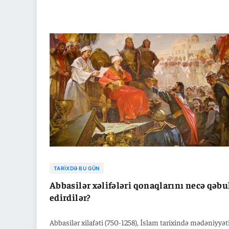
TARIXDƏ BU GÜN
Abbasilər xəlifələri qonaqlarını necə qəbu
edirdilər?
Abbasilər xilafəti (750-1258), İslam tarixində mədəniyyət