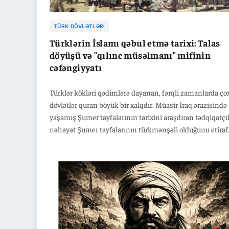
TÜRK DÖVLƏTLƏRI
Türklərin İslamı qəbul etmə tarixi: Talas
döyüşü və "qılınc müsəlmanı" mifinin
cəfəngiyyatı
Türklər kökləri qədimlərə dayanan, fərqli zamanlarda ço
dövlətlər quran böyük bir xalqdır. Müasir İraq ərazisində
yaşamış Şumer tayfalarının tarixini araşdıran tədqiqatçı
nəhayət Şumer tayfalarının türkmənşəli olduğunu etiraf
etmişdilər. Zikkuratlar,müxtəlif mədəniyyət abidələri, ş
dövlətlər daş kitabələr, Gilqameş dastanı kimi mədəniyy
nümunələri türklərin necə bir mədəniyyətə malik olduql
göstərir. Şəhər mədəniyyəti kimi oturaq həyat tərzi ilə y
Bozqır deyə adlandırılan Mərkəzi Asiyadaki köçəri həyat 
də türk tarixinin bir parçasıdır.