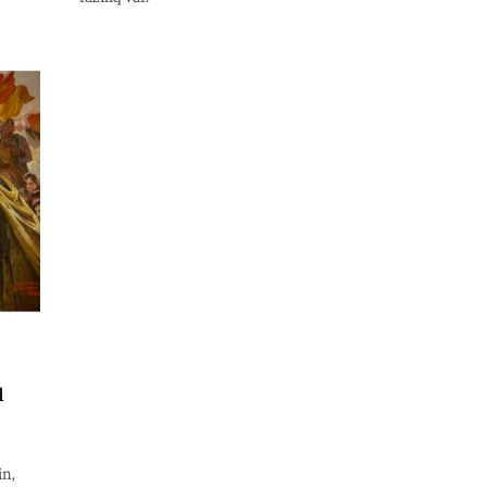
l
in,