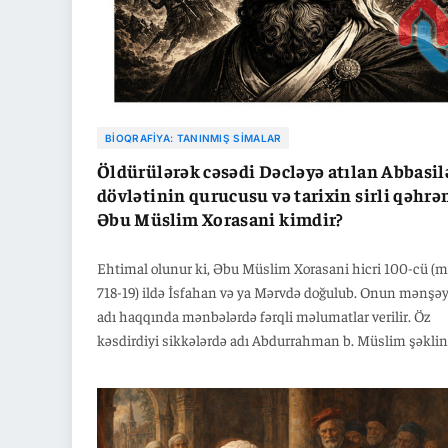
BIOQRAFIYA: TANINMIŞ SIMALAR
Öldürülərək cəsədi Dəcləyə atılan Abbasil
dövlətinin qurucusu və tarixin sirli qəhr
Əbu Müslim Xorasani kimdir?
Ehtimal olunur ki, Əbu Müslim Xorasani hicri 100-cü (m
718-19) ildə İsfahan və ya Mərvdə doğulub. Onun mənşəy
adı haqqında mənbələrdə fərqli məlumatlar verilir. Öz
kəsdirdiyi sikkələrdə adı Abdurrahman b. Müslim şəkli
keçsə də, bəzi mənbələrdə İbrahim b. Osman, Quderz və
Büzürqmihrin nəvəsi İbrahim, Vendad Hürmüzün oğlu
Behzadan olaraq da qeyd edilmişdir. Əbu Müslimin etni
mənşəyi dəqiq məlum deyil. Ərəb olmamaqla yanaşı, tür