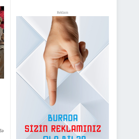
n
Reklam
də