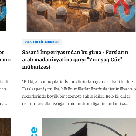
VOA TƏHLIL MƏRKƏZI
ər
Sasani İmperiyasından bu günə - Farsların
əmanı
ərəb mədəniyyətinə qarşı "Yumşaq Güc"
mübarizəsi
iladi
"Bil ki, əksər firqələrin İslam dinindən çıxma səbəbi budur:
i və
Farslar geniş mülkə, bütün millətlər üzərində üstünlüyə və ö
nəzərlərində böyük bir əzəmətə sahib idilər. Belə ki, onlar
ndə
özlərini 'azadlar və ağalar' adlandırır, digər insanları isə
özlərinə qul hesab edirdilər. Dövlətləri ərəblər tərəfindən
devrildikdə və hakimiyyətləri əllərindən çıxdıqda - hansı ki,
k
ərəblər farsların nəzərində millətlərin ən əhəmiyyətsizi idi -
k və
bu hadisə onlara çox ağır gəldi və müsibətləri qat-qat artdı.