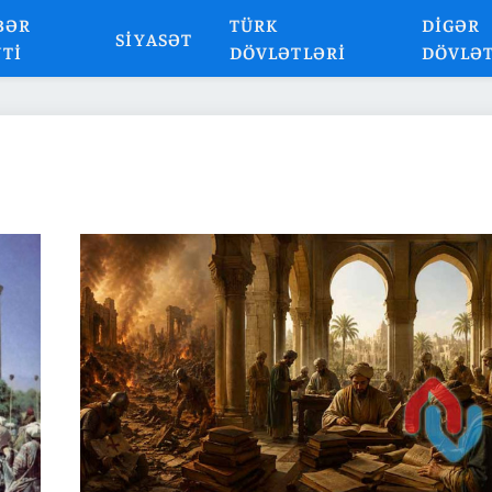
BƏR
TÜRK
DIGƏR
SIYASƏT
NTI
DÖVLƏTLƏRI
DÖVLƏ