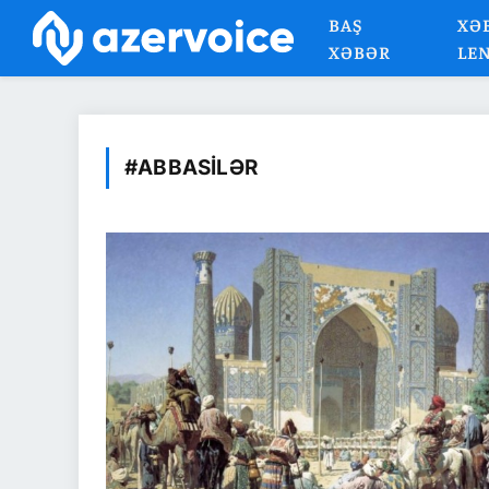
BAŞ
XƏ
XƏBƏR
LE
#ABBASILƏR