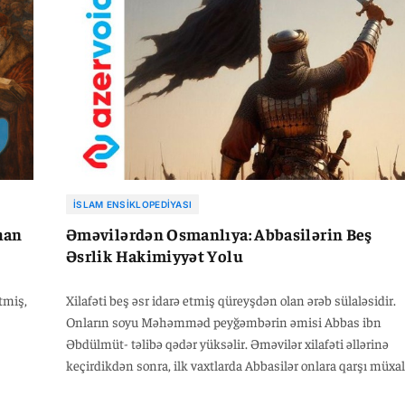
şaqlıq
Müxtəlif vaxtlarda müharibə yolu ilə İslama hiylə qurmağa
rkəzi
çalışdılar, lakin hər dəfə Allahu-Təala haqqı qalıb etdi. Sinba
l-
Aşnas ,əl-Muqəffə və başqaları bu işin başında duranlardan
nun
idi... Sonra gördülər ki, hiylə yolu ilə İslama zərbə vurmaq da
effektivdir. Beləliklə, onlardan bir qrupu zahirən İslamı qəbu
etdi və Rəsulullahın (s.a.s) Əhli-beytinə məhəbbət nümayiş
etdirərək, Əli bin Əbu Talibə edilən zülmü qabardaraq şiə
tərəfdarlarını özlərinə çəkdilər. Daha sonra onları müxtəlif
yollara sövq edərək doğru yoldan çıxardılar."
İSLAM ENSIKLOPEDIYASI
han
Əməvilərdən Osmanlıya: Abbasilərin Beş
Əsrlik Hakimiyyət Yolu
tmiş,
Xilafəti beş əsr idarə etmiş qüreyşdən olan ərəb sülaləsidir.
Onların soyu Məhəmməd peyğəmbərin əmisi Abbas ibn
Əbdülmüt- təlibə qədər yüksəlir. Əməvilər xilafəti əllərinə
keçirdikdən sonra, ilk vaxtlarda Abbasilər onlara qarşı müxal
olmamış, lakin sonralar Əməvilərə qarşı üsyana qoşul-muş,