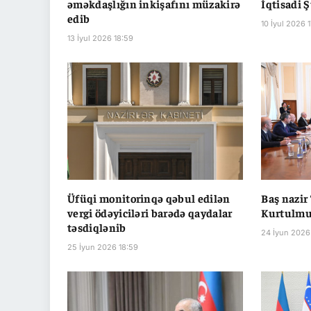
əməkdaşlığın inkişafını müzakirə
İqtisadi Ş
edib
10 İyul 2026 
13 İyul 2026 18:59
Üfüqi monitorinqə qəbul edilən
Baş nazi
vergi ödəyiciləri barədə qaydalar
Kurtulmuş
təsdiqlənib
24 İyun 2026
25 İyun 2026 18:59