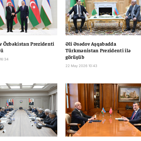
v Özbəkistan Prezidenti
Əli Əsədov Aşqabadda
dü
Türkmənistan Prezidenti ilə
görüşüb
16:34
22 May 2026 10:43