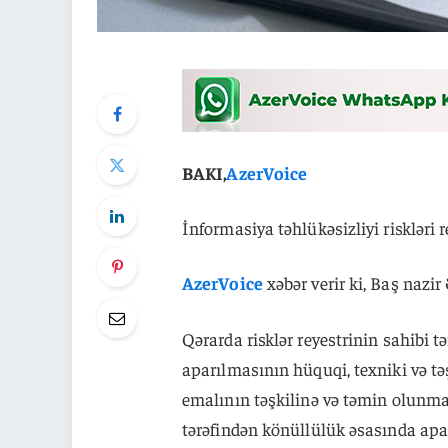
BAKI,
AzerVoice
İnformasiya təhlükəsizliyi riskləri 
AzerVoice
xəbər verir ki, Baş nazir
Qərarda risklər reyestrinin sahibi tə
aparılmasının hüquqi, texniki və təş
emalının təşkilinə və təmin olunmas
tərəfindən könüllülük əsasında apar