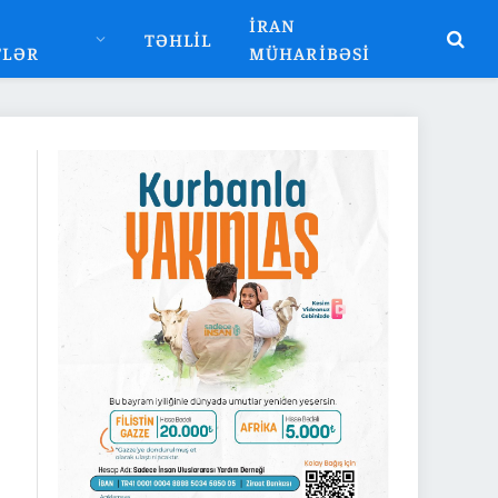
İRAN
TƏHLIL
TLƏR
MÜHARIBƏSI