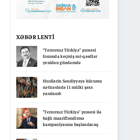
XƏBƏR LENTİ
“Terrorsuz Türkiyə” prosesi
fonunda keçmiş sui-qəsdlər
yenidən gündəmdə
Husilərin Səudiyyəyə hücumu
nəticəsində 11 mülki şəxs
yaralanıb
"Terrorsuz Türkiyə" prosesi ilə
bağlı maarifləndirmə
kampaniyasına başlanılacaq