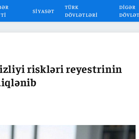
BƏR
TÜRK
DIGƏR
SIYASƏT
NTI
DÖVLƏTLƏRI
DÖVLƏ
liyi riskləri reyestrinin
diqlənib