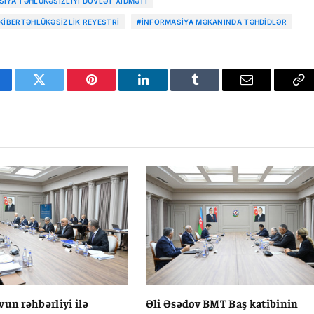
SIYA TƏHLÜKƏSIZLIYI DÖVLƏT XIDMƏTI
KIBERTƏHLÜKƏSIZLIK REYESTRI
#INFORMASIYA MƏKANINDA TƏHDIDLƏR
cebook
Twitter
Pinterest
LinkedIn
Tumblr
Email
Co
Li
vun rəhbərliyi ilə
Əli Əsədov BMT Baş katibinin