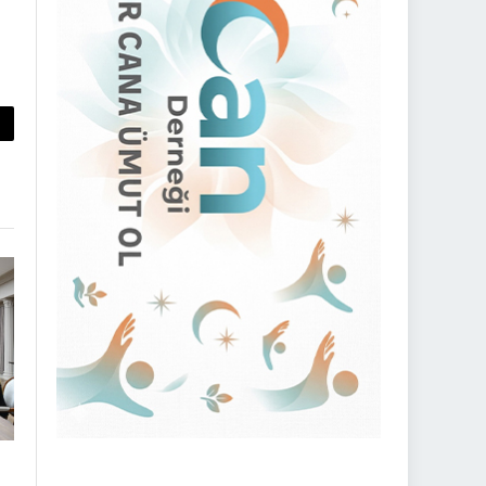
py
nk