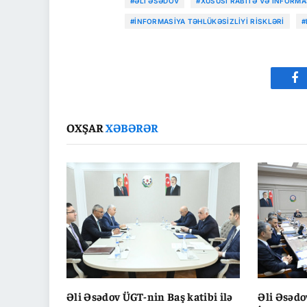
#ƏLI ƏSƏDOV
#XÜSUSI RABITƏ VƏ İNFORMA
#INFORMASIYA TƏHLÜKƏSIZLIYI RISKLƏRI
#
Fa
OXŞAR
XƏBƏRƏR
Əli Əsədov ÜGT-nin Baş katibi ilə
Əli Əsədo