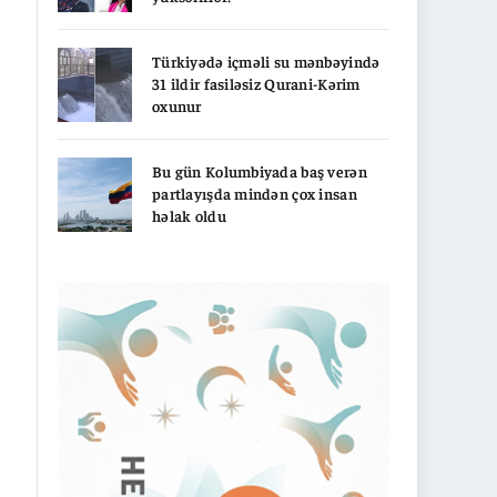
Türkiyədə içməli su mənbəyində
31 ildir fasiləsiz Qurani-Kərim
oxunur
Bu gün Kolumbiyada baş verən
partlayışda mindən çox insan
həlak oldu