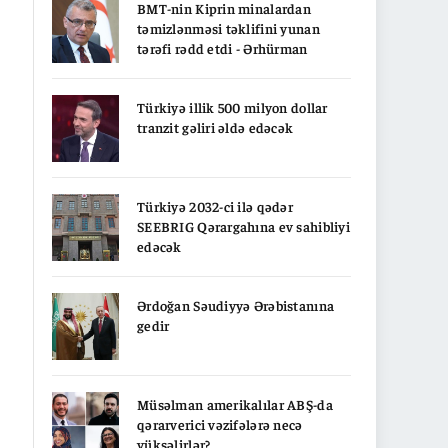
BMT-nin Kiprin minalardan
təmizlənməsi təklifini yunan
tərəfi rədd etdi - Ərhürman
Türkiyə illik 500 milyon dollar
tranzit gəliri əldə edəcək
Türkiyə 2032-ci ilə qədər
SEEBRIG Qərargahına ev sahibliyi
edəcək
Ərdoğan Səudiyyə Ərəbistanına
gedir
Müsəlman amerikalılar ABŞ-da
qərarverici vəzifələrə necə
yüksəlirlər?