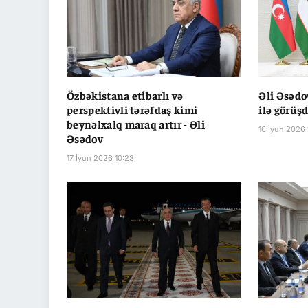
Özbəkistana etibarlı və
Əli Əsədo
perspektivli tərəfdaş kimi
ilə görüş
beynəlxalq maraq artır - Əli
16 İyun 2026 
Əsədov
17 İyun 2026 10:23