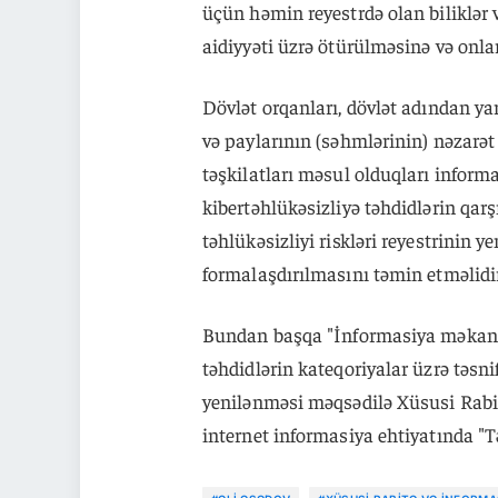
üçün həmin reyestrdə olan biliklər
aidiyyəti üzrə ötürülməsinə və onla
Dövlət orqanları, dövlət adından ya
və paylarının (səhmlərinin) nəzarət
təşkilatları məsul olduqları inform
kibertəhlükəsizliyə təhdidlərin qa
təhlükəsizliyi riskləri reyestrinin 
formalaşdırılmasını təmin etməlidir
Bundan başqa "İnformasiya məkanın
təhdidlərin kateqoriyalar üzrə təsn
yenilənməsi məqsədilə Xüsusi Rabit
internet informasiya ehtiyatında "T