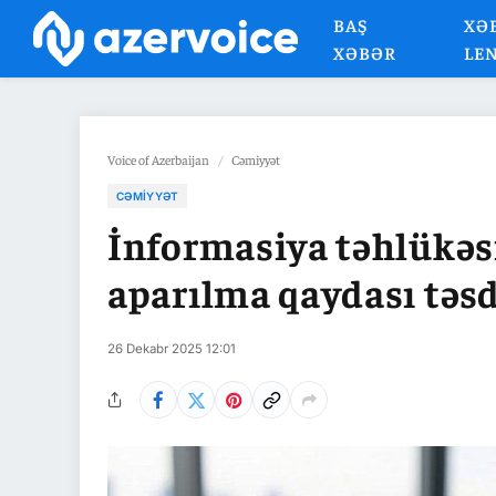
BAŞ
XƏ
XƏBƏR
LE
Voice of Azerbaijan
/
Cəmiyyət
CƏMIYYƏT
İnformasiya təhlükəsiz
aparılma qaydası təs
26 Dekabr 2025 12:01