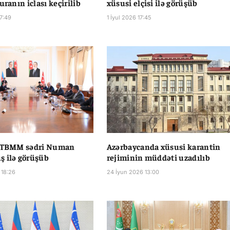
uranın iclası keçirilib
xüsusi elçisi ilə görüşüb
17:49
1 İyul 2026 17:45
r TBMM sədri Numan
Azərbaycanda xüsusi karantin
 ilə görüşüb
rejiminin müddəti uzadılıb
 18:26
24 İyun 2026 13:00