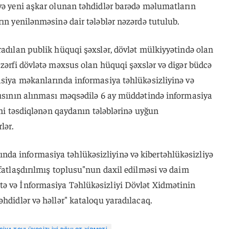
 və yeni aşkar olunan təhdidlər barədə məlumatların
rın yenilənməsinə dair tələblər nəzərdə tutulub.
radılan publik hüquqi şəxslər, dövlət mülkiyyətində olan
 zərfi dövlətə məxsus olan hüquqi şəxslər və digər büdcə
asiya məkanlarında informasiya təhlükəsizliyinə və
rşısının alınması məqsədilə 6 ay müddətində informasiya
yeni təsdiqlənən qaydanın tələblərinə uyğun
lər.
da informasiya təhlükəsizliyinə və kibertəhlükəsizliyə
ifatlaşdırılmış toplusu"nun daxil edilməsi və daim
ə və İnformasiya Təhlükəsizliyi Dövlət Xidmətinin
əhdidlər və həllər" kataloqu yaradılacaq.