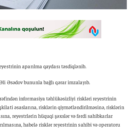
reyestrinin aparılma qaydası təsdiqlənib.
 Əli Əsədov bununla bağlı qərar imzalayıb.
rəfindən informasiya təhlükəsizliyi riskləri reyestrinin
kilati əsaslarına, risklərin qiymətləndirilməsinə, risklərin
ına, reyestrlərin hüquqi şəxslər və fərdi sahibkarlar
ılmasına, habelə risklər reyestrinin sahibi və operatoru