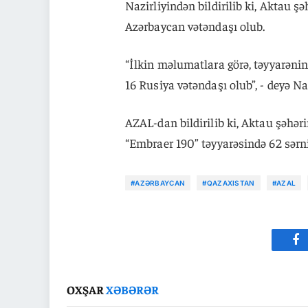
Nazirliyindən bildirilib ki, Aktau 
Azərbaycan vətəndaşı olub.
“İlkin məlumatlara görə, təyyarənin
16 Rusiya vətəndaşı olub”, - deyə Na
AZAL-dan bildirilib ki, Aktau şəhər
“Embraer 190” təyyarəsində 62 sərni
#AZƏRBAYCAN
#QAZAXISTAN
#AZAL
Fa
OXŞAR
XƏBƏRƏR