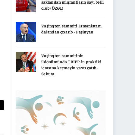
saxlanılan miqrantların sayı bəlli
olub (ÖZƏL)
Vaşinqton sammiti Ermənistanı
dalandan çıxarıb - Paşinyan
Vaşinqton sammitinin
ildönümündə TRIPP-in praktiki
icrasına keçməyin vaxtı çatıb -
Sekuta
py
nk