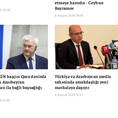
etməyə hazırdır - Ceyhun
Bayramov
6 20:35
6 Avqust 2026 16:05
İN başçısı Qara dənizdə
Türkiyə və Azərbaycan media
n Azərbaycan
sahəsində əməkdaşlığı yeni
rı ilə bağlı başsağlığı
mərhələyə daşıyır
6 Avqust 2026 12:01
6 12:49