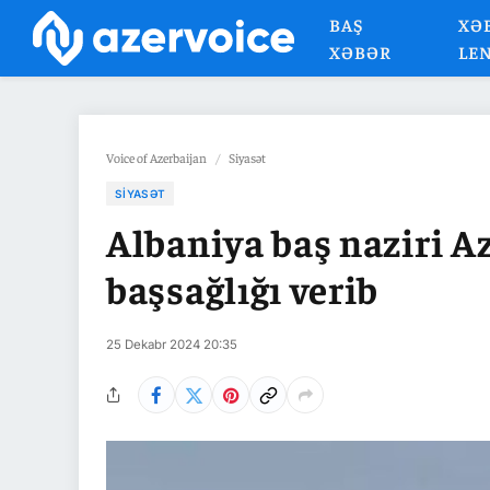
BAŞ
XƏ
XƏBƏR
LE
Voice of Azerbaijan
/
Siyasət
SIYASƏT
Albaniya baş naziri A
başsağlığı verib
25 Dekabr 2024 20:35