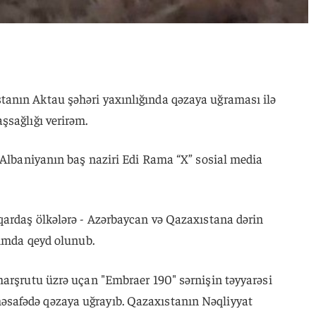
anın Aktau şəhəri yaxınlığında qəzaya uğraması ilə
şsağlığı verirəm.
ə Albaniyanın baş naziri Edi Rama “X” sosial media
qardaş ölkələrə - Azərbaycan və Qazaxıstana dərin
şımda qeyd olunub.
marşrutu üzrə uçan "Embraer 190" sərnişin təyyarəsi
safədə qəzaya uğrayıb. Qazaxıstanın Nəqliyyat