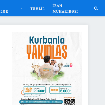
İRAN
TƏHLIL
TLƏR
MÜHARIBƏSI