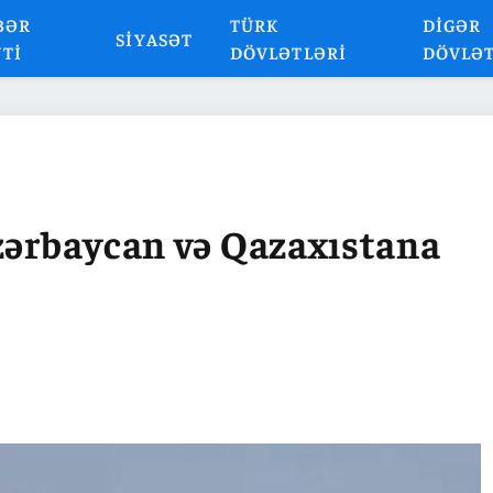
BƏR
TÜRK
DIGƏR
SIYASƏT
NTI
DÖVLƏTLƏRI
DÖVLƏ
zərbaycan və Qazaxıstana