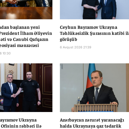
ndan başlanan yeni
Ceyhun Bayramov Ukrayna
Prezident İlham Əliyevin
Təhlükəsizlik Şurasının katibi il
səti və Cənubi Qafqazın
görüşüb
eosiyasi mənzərəsi
6 Avqust 2026 21:39
6 10:30
ayramov Ukrayna
Azərbaycan zərurət yaranacağı
 Ofisinin rəhbəri ilə
halda Ukraynaya qaz tədarük