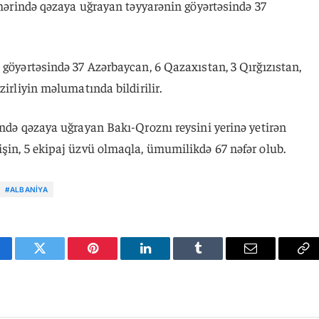
şəhərində qəzaya uğrayan təyyarənin göyərtəsində 37
 göyərtəsində 37 Azərbaycan, 6 Qazaxıstan, 3 Qırğızıstan,
zirliyin məlumatında bildirilir.
ində qəzaya uğrayan Bakı-Qroznı reysini yerinə yetirən
şin, 5 ekipaj üzvü olmaqla, ümumilikdə 67 nəfər olub.
#ALBANIYA
cebook
Twitter
Pinterest
LinkedIn
Tumblr
Email
Co
Li