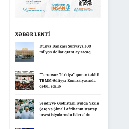
XƏBƏR LENTİ
Dünya Bankası Suriyaya 100
milyon dollar qrant ayıracaq
“Terrorsuz Türkiyə” qanun təklifi
TBMM Ədliyyə Komissiyasında
qəbul edilib
Səudiyyə Ərəbistanı iyulda Yaxın
Şərq və Şimali Afrikanın startap
investisiyalarında lider oldu