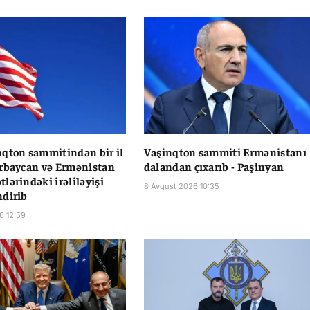
qton sammitindən bir il
Vaşinqton sammiti Ermənistanı
rbaycan və Ermənistan
dalandan çıxarıb - Paşinyan
lərindəki irəliləyişi
8 Avqust 2026 10:35
dirib
6 12:59