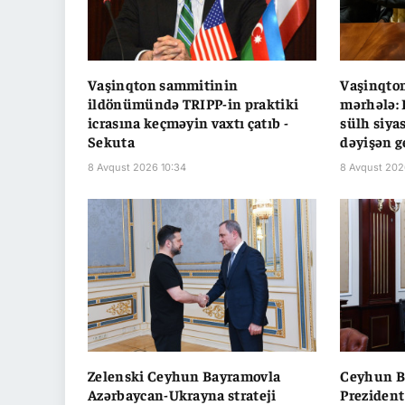
Vaşinqton sammitinin
Vaşinqto
ildönümündə TRIPP-in praktiki
mərhələ: 
icrasına keçməyin vaxtı çatıb -
sülh siya
Sekuta
dəyişən g
8 Avqust 2026 10:34
8 Avqust 202
Zelenski Ceyhun Bayramovla
Ceyhun B
Azərbaycan-Ukrayna strateji
Prezident