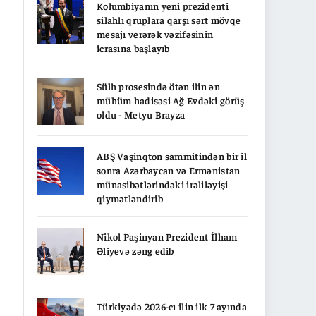
Kolumbiyanın yeni prezidenti
silahlı qruplara qarşı sərt mövqe
mesajı verərək vəzifəsinin
icrasına başlayıb
Sülh prosesində ötən ilin ən
mühüm hadisəsi Ağ Evdəki görüş
oldu - Metyu Brayza
ABŞ Vaşinqton sammitindən bir il
sonra Azərbaycan və Ermənistan
münasibətlərindəki irəliləyişi
qiymətləndirib
Nikol Paşinyan Prezident İlham
Əliyevə zəng edib
Türkiyədə 2026-cı ilin ilk 7 ayında