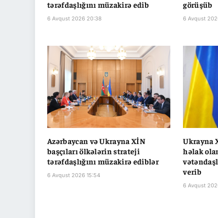
tərəfdaşlığını müzakirə edib
görüşüb
6 Avqust 2026 20:38
6 Avqust 202
Azərbaycan və Ukrayna XİN
Ukrayna X
başçıları ölkələrin strateji
həlak ola
tərəfdaşlığını müzakirə ediblər
vətəndaşla
verib
6 Avqust 2026 15:54
6 Avqust 202