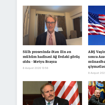
Sülh prosesində ötən ilin ən
ABŞ Vaşin
mühüm hadisəsi Ağ Evdəki görüş
sonra Azə
oldu - Metyu Brayza
münasibət
qiymətlən
8 Avqust 2026 13:56
8 Avqust 202