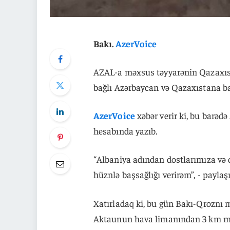
Bakı.
AzerVoice
AZAL-a məxsus təyyarənin Qazaxıst
bağlı Azərbaycan və Qazaxıstana ba
AzerVoice
xəbər verir ki, bu barəd
hesabında yazıb.
“Albaniya adından dostlarımıza və 
hüznlə başsağlığı verirəm”, - payla
Xatırladaq ki, bu gün Bakı-Qroznı 
Aktaunun hava limanından 3 km mə