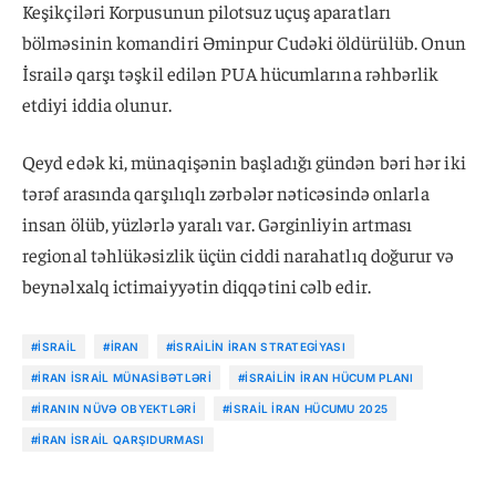
Keşikçiləri Korpusunun pilotsuz uçuş aparatları
bölməsinin komandiri Əminpur Cudəki öldürülüb. Onun
İsrailə qarşı təşkil edilən PUA hücumlarına rəhbərlik
etdiyi iddia olunur.
Qeyd edək ki, münaqişənin başladığı gündən bəri hər iki
tərəf arasında qarşılıqlı zərbələr nəticəsində onlarla
insan ölüb, yüzlərlə yaralı var. Gərginliyin artması
regional təhlükəsizlik üçün ciddi narahatlıq doğurur və
beynəlxalq ictimaiyyətin diqqətini cəlb edir.
#İSRAIL
#İRAN
#İSRAILIN İRAN STRATEGIYASI
#İRAN İSRAIL MÜNASIBƏTLƏRI
#İSRAILIN İRAN HÜCUM PLANI
#İRANIN NÜVƏ OBYEKTLƏRI
#İSRAIL İRAN HÜCUMU 2025
#İRAN İSRAIL QARŞIDURMASI