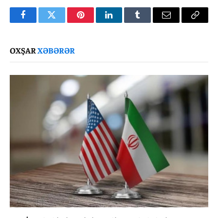
Facebook
Twitter
Pinterest
LinkedIn
Tumblr
Email
Copy
Link
OXŞAR
XƏBƏRƏR