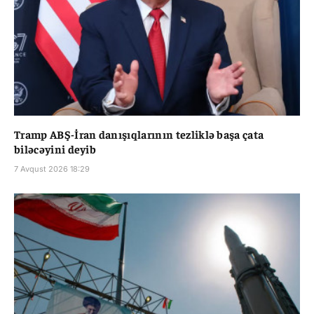
Tramp ABŞ-İran danışıqlarının tezliklə başa çata
biləcəyini deyib
7 Avqust 2026 18:29