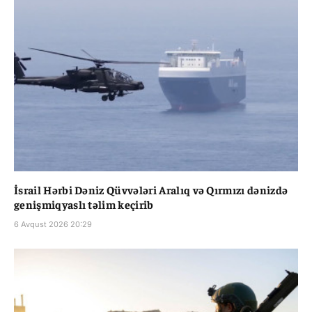
İsrail Hərbi Dəniz Qüvvələri Aralıq və Qırmızı dənizdə
genişmiqyaslı təlim keçirib
6 Avqust 2026 20:29