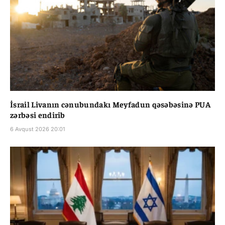
İsrail Livanın cənubundakı Meyfadun qəsəbəsinə PUA
zərbəsi endirib
6 Avqust 2026 20:01