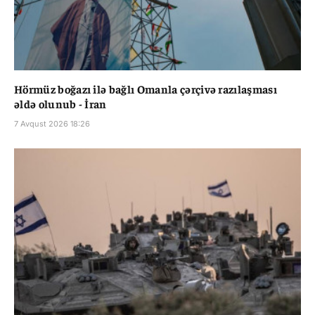
Hörmüz boğazı ilə bağlı Omanla çərçivə razılaşması
əldə olunub - İran
7 Avqust 2026 18:26