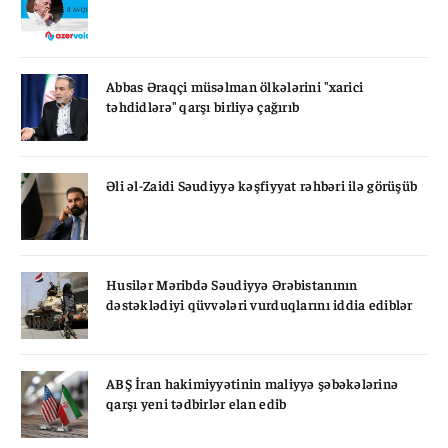
Abbas Əraqçi müsəlman ölkələrini "xarici
təhdidlərə" qarşı birliyə çağırıb
Əli əl-Zaidi Səudiyyə kəşfiyyat rəhbəri ilə görüşüb
Husilər Məribdə Səudiyyə Ərəbistanının
dəstəklədiyi qüvvələri vurduqlarını iddia ediblər
ABŞ İran hakimiyyətinin maliyyə şəbəkələrinə
qarşı yeni tədbirlər elan edib