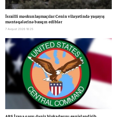
İsrailli məskunlaşmaçılar Cenin vilayətində yaşayış
məntəqələrinə basqın ediblər
7 Avqust 2026 18:25
ABŞ İrana qarşı dəniz blokadasını genişləndirib