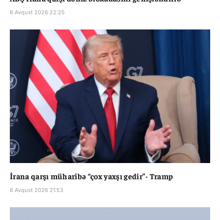
6 Avqust 2026 22:25
İrana qarşı müharibə “çox yaxşı gedir”- Tramp
6 Avqust 2026 21:53