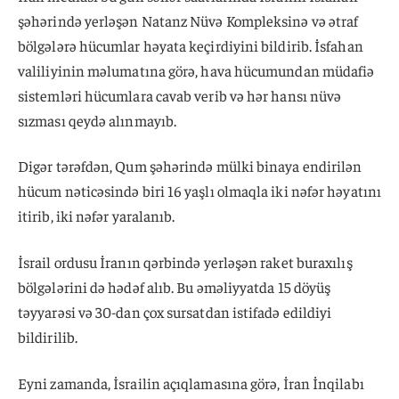
şəhərində yerləşən Natanz Nüvə Kompleksinə və ətraf
bölgələrə hücumlar həyata keçirdiyini bildirib. İsfahan
valiliyinin məlumatına görə, hava hücumundan müdafiə
sistemləri hücumlara cavab verib və hər hansı nüvə
sızması qeydə alınmayıb.
Digər tərəfdən, Qum şəhərində mülki binaya endirilən
hücum nəticəsində biri 16 yaşlı olmaqla iki nəfər həyatını
itirib, iki nəfər yaralanıb.
İsrail ordusu İranın qərbində yerləşən raket buraxılış
bölgələrini də hədəf alıb. Bu əməliyyatda 15 döyüş
təyyarəsi və 30-dan çox sursatdan istifadə edildiyi
bildirilib.
Eyni zamanda, İsrailin açıqlamasına görə, İran İnqilabı