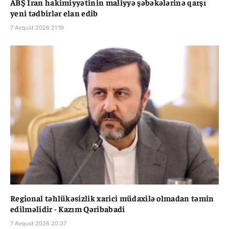
ABŞ İran hakimiyyətinin maliyyə şəbəkələrinə qarşı
yeni tədbirlər elan edib
7 Avqust 2026 21:19
Regional təhlükəsizlik xarici müdaxilə olmadan təmin
edilməlidir - Kazım Qəribabadi
7 Avqust 2026 20:37