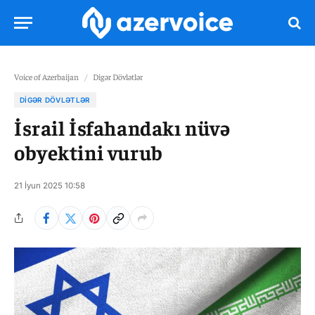
Voice of Azerbaijan
/
Digər Dövlətlər
DIGƏR DÖVLƏTLƏR
İsrail İsfahandakı nüvə
obyektini vurub
21 İyun 2025 10:58