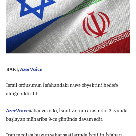
BAKI,
AzerVoice
İsrail ordusunun İsfahandakı nüvə obyektini hədəfə
aldığı bildirilib.
xəbər verir ki, İsrail və İran arasında 13 iyunda
AzerVoice
başlayan müharibə 9-cu günündə davam edir.
İran mediası bu gün səhər saatlarında İsrailin İsfahan