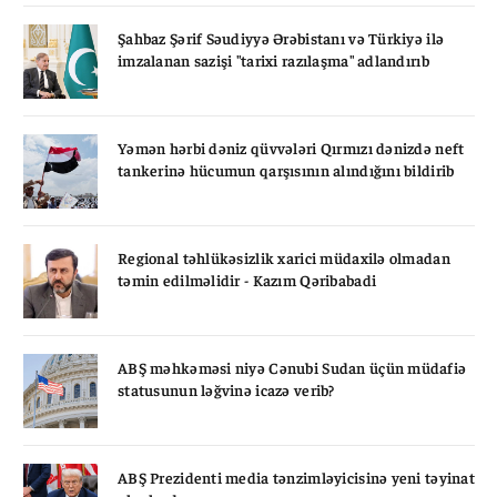
Şahbaz Şərif Səudiyyə Ərəbistanı və Türkiyə ilə
imzalanan sazişi "tarixi razılaşma" adlandırıb
Yəmən hərbi dəniz qüvvələri Qırmızı dənizdə neft
tankerinə hücumun qarşısının alındığını bildirib
Regional təhlükəsizlik xarici müdaxilə olmadan
təmin edilməlidir - Kazım Qəribabadi
ABŞ məhkəməsi niyə Cənubi Sudan üçün müdafiə
statusunun ləğvinə icazə verib?
ABŞ Prezidenti media tənzimləyicisinə yeni təyinat