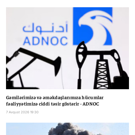
Gəmilərimizə və əməkdaşlarımıza hücumlar
fəaliyyətimizə ciddi təsir göstərir - ADNOC
7 Avqust 2026 19:30