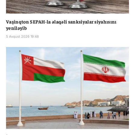
Vaşinqton SEPAH-la əlaqəli sanksiyalar siyahısını
yeniləyib
5 Avqust 2026 19:48