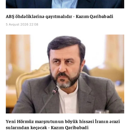
ABŞ öhdəliklərinə qayıtmalıdır - Kazım Qəribabadi
5 Avqust 2026 22:08
Yeni Hörmüz marşrutunun böyük hissəsi İranın ərazi
sularından keçəcək - Kazım Qəribabadi