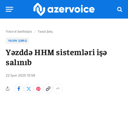
Voice of Azerbaijan
/
Yaxın Şərq
YAXIN ŞƏRQ
Yəzddə HHM sistemləri işə
salınıb
22 İyun 2025 15:56