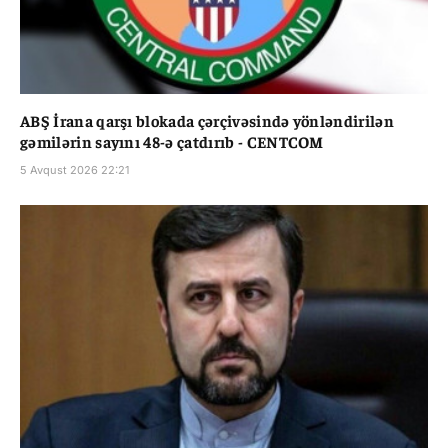
ABŞ İrana qarşı blokada çərçivəsində yönləndirilən
gəmilərin sayını 48-ə çatdırıb - CENTCOM
5 Avqust 2026 22:21