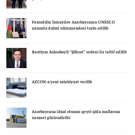
Fəxrəddin İsmayılov Azərbaycanın UNESCO
yanında daimi nümayəndəsi təyin edilib
Bəxtiyar Aslanbəyli “Şöhrət” ordeni ilə təltif edilib
AZCON-a yeni səlahiyyət verilib
Azərbaycana idxal olunan qeyri-qida mallarına
nəzarət gücləndirilir