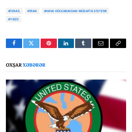
#İSRAIL
#İRAN
#HAVA HÜCUMUNDAN MÜDAFIƏ SISTEMI
#YƏZD
Facebook
Twitter
Pinterest
LinkedIn
Tumblr
Email
Copy
Link
OXŞAR
XƏBƏRƏR