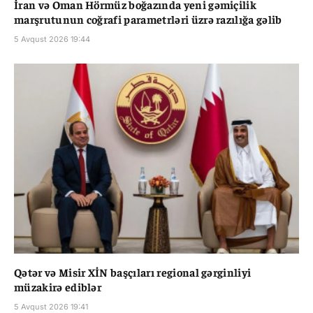
İran və Oman Hörmüz boğazında yeni gəmiçilik
marşrutunun coğrafi parametrləri üzrə razılığa gəlib
5 Avqust 2026 19:44
Qətər və Misir XİN başçıları regional gərginliyi
müzakirə ediblər
5 Avqust 2026 19:41