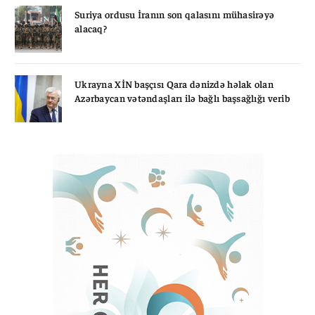
Suriya ordusu İranın son qalasını mühasirəyə
alacaq?
Ukrayna XİN başçısı Qara dənizdə həlak olan
Azərbaycan vətəndaşları ilə bağlı başsağlığı verib