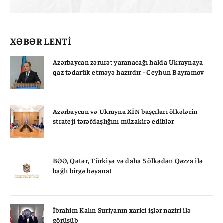
XƏBƏR LENTİ
Azərbaycan zərurət yaranacağı halda Ukraynaya
qaz tədarük etməyə hazırdır - Ceyhun Bayramov
Azərbaycan və Ukrayna XİN başçıları ölkələrin
strateji tərəfdaşlığını müzakirə ediblər
BƏƏ, Qətər, Türkiyə və daha 5 ölkədən Qəzza ilə
bağlı birgə bəyanat
İbrahim Kalın Suriyanın xarici işlər naziri ilə
görüşüb