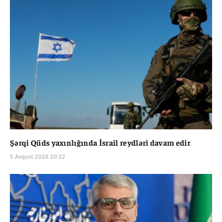
Şərqi Qüds yaxınlığında İsrail reydləri davam edir
5 Avqust 2026 20:22