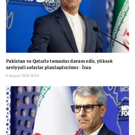
Pakistan və Qətərlə təmaslar davam edir, yüksək
səviyyəli səfərlər planlaşdırılmır - İran
5 Avqust 2026 19:54