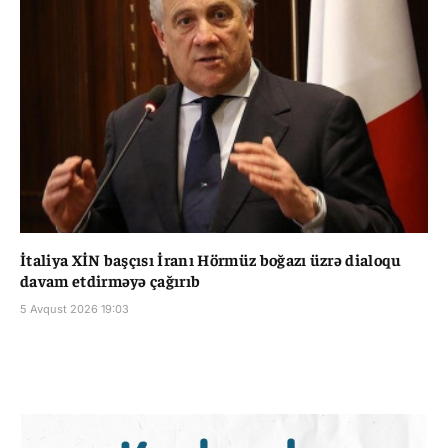
İtaliya XİN başçısı İranı Hörmüz boğazı üzrə dialoqu
davam etdirməyə çağırıb
5 Avqust 2026 19:03