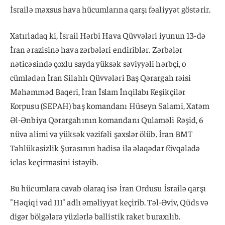
İsrailə məxsus hava hücumlarına qarşı fəaliyyət göstərir.
Xatırladaq ki, İsrail Hərbi Hava Qüvvələri iyunun 13-də
İran ərazisinə hava zərbələri endiriblər. Zərbələr
nəticəsində çoxlu sayda yüksək səviyyəli hərbçi, o
cümlədən İran Silahlı Qüvvələri Baş Qərargah rəisi
Məhəmməd Baqeri, İran İslam İnqilabı Keşikçilər
Korpusu (SEPAH) baş komandanı Hüseyn Salami, Xatəm
Əl-Ənbiya Qərargahının komandanı Qulaməli Rəşid, 6
nüvə alimi və yüksək vəzifəli şəxslər ölüb. İran BMT
Təhlükəsizlik Şurasının hadisə ilə əlaqədar fövqəladə
iclas keçirməsini istəyib.
Bu hücumlara cavab olaraq isə İran Ordusu İsrailə qarşı
"Həqiqi vəd III" adlı əməliyyat keçirib. Təl-Əviv, Qüds və
digər bölgələrə yüzlərlə ballistik raket buraxılıb.