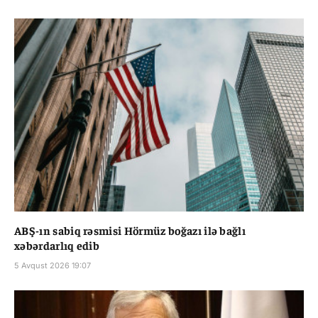
ABŞ-ın sabiq rəsmisi Hörmüz boğazı ilə bağlı
xəbərdarlıq edib
5 Avqust 2026 19:07