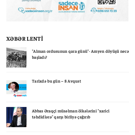
XƏBƏR LENTİ
"Alman ordusunun qara günü"- Amyen döyüşü necə
başladı?
Tarixdə bu gün – 8 Avqust
Abbas Əraqçi müsəlman ölkələrini "xarici
təhdidlərə" qarşı birliyə çağırıb