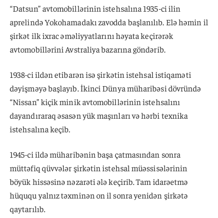
“Datsun” avtomobillərinin istehsalına 1935-ci ilin
aprelində Yokohamadakı zavodda başlanılıb. Elə həmin il
şirkət ilk ixrac əməliyyatlarını həyata keçirərək
avtomobillərini Avstraliya bazarına göndərib.
1938-ci ildən etibarən isə şirkətin istehsal istiqaməti
dəyişməyə başlayıb. İkinci Dünya müharibəsi dövründə
“Nissan” kiçik minik avtomobillərinin istehsalını
dayandıraraq əsasən yük maşınları və hərbi texnika
istehsalına keçib.
1945-ci ildə müharibənin başa çatmasından sonra
müttəfiq qüvvələr şirkətin istehsal müəssisələrinin
böyük hissəsinə nəzarəti ələ keçirib. Tam idarəetmə
hüququ yalnız təxminən on il sonra yenidən şirkətə
qaytarılıb.