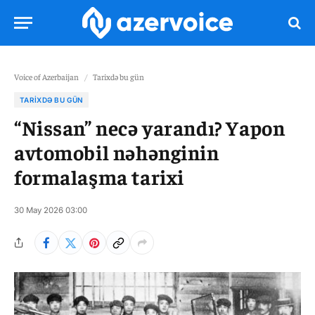
Voice of Azerbaijan
/
Tarixdə bu gün
TARIXDƏ BU GÜN
“Nissan” necə yarandı? Yapon
avtomobil nəhənginin
formalaşma tarixi
30 May 2026 03:00