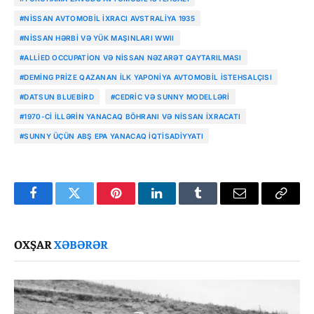
#NISSAN AVTOMOBIL IXRACI AVSTRALIYA 1935
#NISSAN HƏRBI VƏ YÜK MAŞINLARI WWII
#ALLIED OCCUPATION VƏ NISSAN NƏZARƏT QAYTARILMASI
#DEMING PRIZE QAZANAN ILK YAPONIYA AVTOMOBIL ISTEHSALÇISI
#DATSUN BLUEBIRD
#CEDRIC VƏ SUNNY MODELLƏRI
#1970-CI ILLƏRIN YANACAQ BÖHRANI VƏ NISSAN IXRACATI
#SUNNY ÜÇÜN ABŞ EPA YANACAQ IQTISADIYYATI
Facebook
Twitter
Pinterest
LinkedIn
Tumblr
Email
Copy
Link
OXŞAR
XƏBƏRƏR