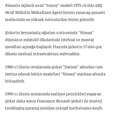
Xüsusilə üçüncü nəsil “Sunny” modeli 1973-cü ildə ABŞ
Ətraf Mühitin Mühafizəsi Agentliyinin yanacaq qənaəti
testlərində ən yüksək nəticələrdən birini göstərib.
Şirkətin beynəlxalq uğurları nəticəsində “Nissan”
dünyanın müxtəlif ölkələrində istehsal və montaj
zavodları açmağa başlayıb. Hazırda şirkətin 17-dən çox
ölkədə istehsal infrastrukturu mövcuddur.
1980-ci illərin ortalarında şirkət “Datsun” adından tam
imtina edərək bütün modelləri “Nissan” markası altında
birləşdirib.
1990-cı illərin sonlarında maliyyə çətinlikləri yaşayan
şirkət daha sonra Fransanın Renault şirkəti ilə strateji
tərəfdaşlıq quraraq yenidən inkişaf mərhələsinə keçib.