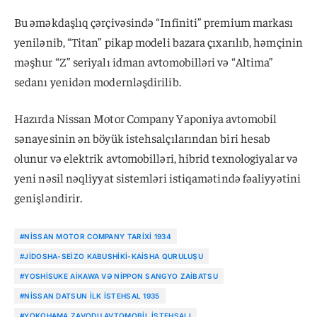
Bu əməkdaşlıq çərçivəsində “Infiniti” premium markası
yenilənib, “Titan” pikap modeli bazara çıxarılıb, həmçinin
məşhur “Z” seriyalı idman avtomobilləri və “Altima”
sedanı yenidən modernləşdirilib.
Hazırda Nissan Motor Company Yaponiya avtomobil
sənayesinin ən böyük istehsalçılarından biri hesab
olunur və elektrik avtomobilləri, hibrid texnologiyalar və
yeni nəsil nəqliyyat sistemləri istiqamətində fəaliyyətini
genişləndirir.
#NISSAN MOTOR COMPANY TARIXI 1934
#JIDOSHA-SEIZO KABUSHIKI-KAISHA QURULUŞU
#YOSHISUKE AIKAWA VƏ NIPPON SANGYO ZAIBATSU
#NISSAN DATSUN ILK ISTEHSAL 1935
#YOKOHAMA ZAVODU AVTOMOBIL ISTEHSALI