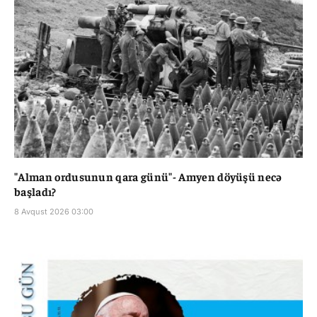
"Alman ordusunun qara günü"- Amyen döyüşü necə
başladı?
8 Avqust 2026 03:00