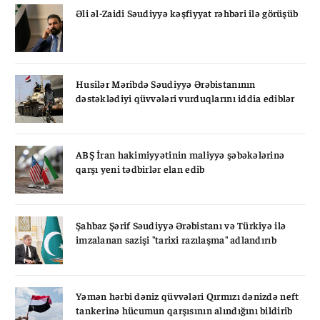
Əli əl-Zaidi Səudiyyə kəşfiyyat rəhbəri ilə görüşüb
Husilər Məribdə Səudiyyə Ərəbistanının
dəstəklədiyi qüvvələri vurduqlarını iddia ediblər
ABŞ İran hakimiyyətinin maliyyə şəbəkələrinə
qarşı yeni tədbirlər elan edib
Şahbaz Şərif Səudiyyə Ərəbistanı və Türkiyə ilə
imzalanan sazişi "tarixi razılaşma" adlandırıb
Yəmən hərbi dəniz qüvvələri Qırmızı dənizdə neft
tankerinə hücumun qarşısının alındığını bildirib