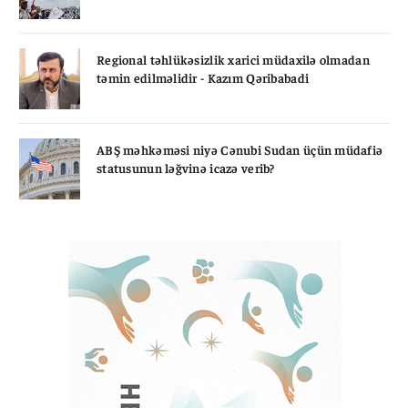
Regional təhlükəsizlik xarici müdaxilə olmadan
təmin edilməlidir - Kazım Qəribabadi
ABŞ məhkəməsi niyə Cənubi Sudan üçün müdafiə
statusunun ləğvinə icazə verib?