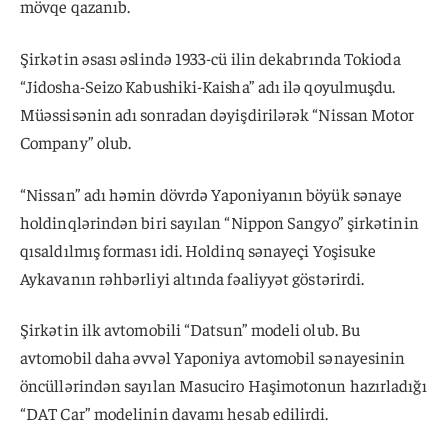
mövqe qazanıb.
Şirkətin əsası əslində 1933-cü ilin dekabrında Tokioda
“Jidosha-Seizo Kabushiki-Kaisha” adı ilə qoyulmuşdu.
Müəssisənin adı sonradan dəyişdirilərək “Nissan Motor
Company” olub.
“Nissan” adı həmin dövrdə Yaponiyanın böyük sənaye
holdinqlərindən biri sayılan “Nippon Sangyo” şirkətinin
qısaldılmış forması idi. Holdinq sənayeçi Yoşisuke
Aykavanın rəhbərliyi altında fəaliyyət göstərirdi.
Şirkətin ilk avtomobili “Datsun” modeli olub. Bu
avtomobil daha əvvəl Yaponiya avtomobil sənayesinin
öncüllərindən sayılan Masuciro Haşimotonun hazırladığı
“DAT Car” modelinin davamı hesab edilirdi.