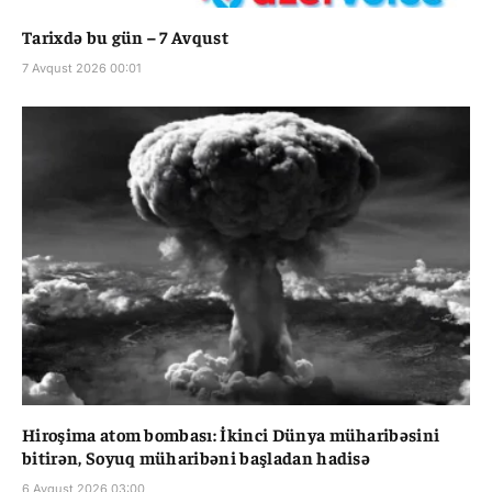
Tarixdə bu gün – 7 Avqust
7 Avqust 2026 00:01
Hiroşima atom bombası: İkinci Dünya müharibəsini
bitirən, Soyuq müharibəni başladan hadisə
6 Avqust 2026 03:00