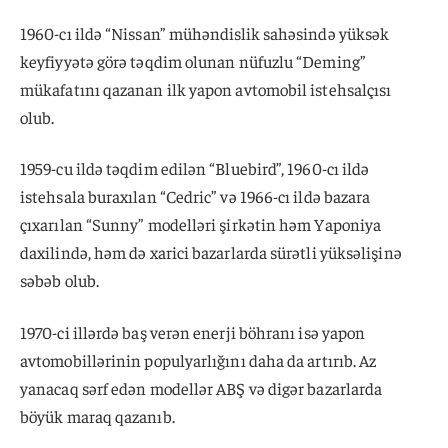
1960-cı ildə “Nissan” mühəndislik sahəsində yüksək
keyfiyyətə görə təqdim olunan nüfuzlu “Deming”
mükafatını qazanan ilk yapon avtomobil istehsalçısı
olub.
1959-cu ildə təqdim edilən “Bluebird”, 1960-cı ildə
istehsala buraxılan “Cedric” və 1966-cı ildə bazara
çıxarılan “Sunny” modelləri şirkətin həm Yaponiya
daxilində, həm də xarici bazarlarda sürətli yüksəlişinə
səbəb olub.
1970-ci illərdə baş verən enerji böhranı isə yapon
avtomobillərinin populyarlığını daha da artırıb. Az
yanacaq sərf edən modellər ABŞ və digər bazarlarda
böyük maraq qazanıb.