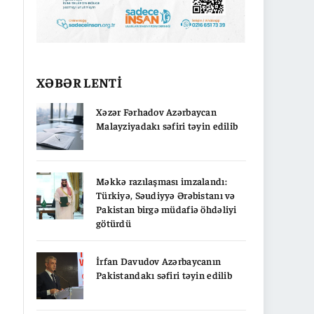
XƏBƏR LENTİ
Xəzər Fərhadov Azərbaycan
Malayziyadakı səfiri təyin edilib
Məkkə razılaşması imzalandı:
Türkiyə, Səudiyyə Ərəbistanı və
Pakistan birgə müdafiə öhdəliyi
götürdü
İrfan Davudov Azərbaycanın
Pakistandakı səfiri təyin edilib