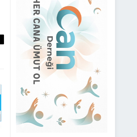
py
nk