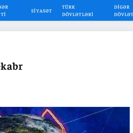
BƏR
TÜRK
DIGƏR
SIYASƏT
NTI
DÖVLƏTLƏRI
DÖVLƏ
ekabr