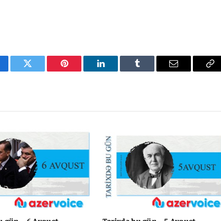
cebook
Twitter
Pinterest
LinkedIn
Tumblr
Email
Co
Li
u gün – 6 Avqust
Tarixdə bu gün – 5 Avqust