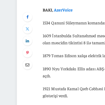
BAKI,
AzerVoice
1534 Qanuni Süleymanın komandanl
1609 İstanbulda Sultanəhməd məsc
olan məscidin tikintisi 8 ilə tamam
1879 Tomas Edison xalqa elektrik l
1890 Nyu Yorkdakı Ellis adası ABŞ-
açdı.
1921 Mustafa Kamal Qərb Cəbhəsi 
göstərişi verdi.