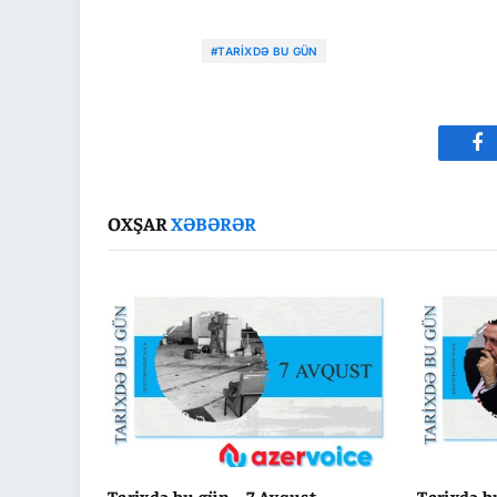
#TARIXDƏ BU GÜN
Fa
OXŞAR
XƏBƏRƏR
Tarixdə bu gün – 7 Avqust
Tarixdə b