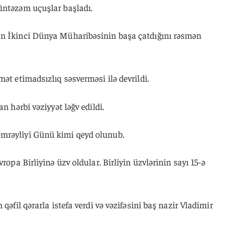
üntəzəm uçuşlar başladı.
an İkinci Dünya Müharibəsinin başa çatdığını rəsmən
ət etimadsızlıq səsverməsi ilə devrildi.
n hərbi vəziyyət ləğv edildi.
mrəyliyi Günü kimi qeyd olunub.
ropa Birliyinə üzv oldular. Birliyin üzvlərinin sayı 15-ə
qəfil qərarla istefa verdi və vəzifəsini baş nazir Vladimir