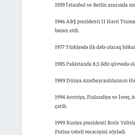
1939 İstanbul və Berlin arasında m
1946 ABŞ prezidenti II Harri Trum
bəyan etdi.
1977 Türkiyədə ilk dəfə olaraq hökum
1985 Pakistanda 8,5 ildir qüvvədə ola
1989 Dünya Azərbaycanlılarının Hə
1994 Avstriya, Finlandiya və İsveç Av
çatıb.
1999 Rusiya prezidenti Boris Yeltsin 
Putinə təhvil verəcəyini söylədi.