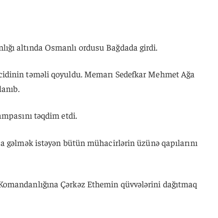
ığı altında Osmanlı ordusu Bağdada girdi.
idinin təməli qoyuldu. Memarı Sedefkar Mehmet Ağa
lanıb.
ampasını təqdim etdi.
a gəlmək istəyən bütün mühacirlərin üzünə qapılarını
Komandanlığına Çərkəz Ethemin qüvvələrini dağıtmaq