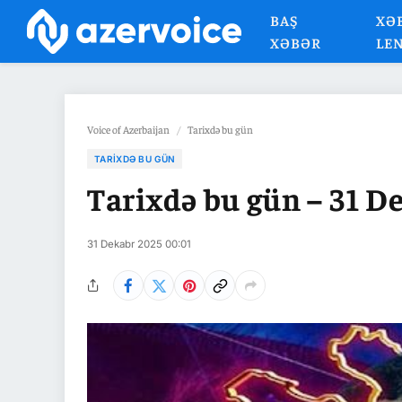
BAŞ
XƏ
XƏBƏR
LE
Voice of Azerbaijan
/
Tarixdə bu gün
TARIXDƏ BU GÜN
Tarixdə bu gün – 31 D
31 Dekabr 2025 00:01