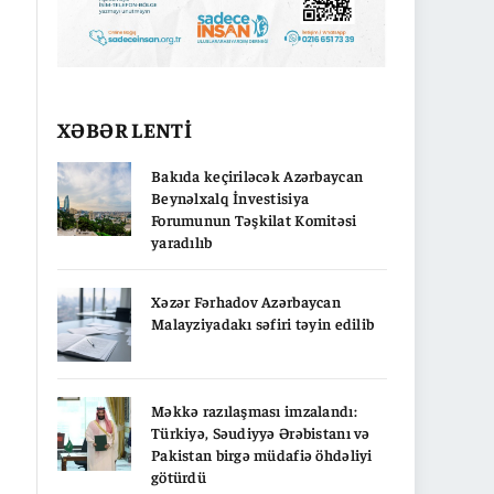
XƏBƏR LENTİ
Bakıda keçiriləcək Azərbaycan
Beynəlxalq İnvestisiya
Forumunun Təşkilat Komitəsi
yaradılıb
Xəzər Fərhadov Azərbaycan
Malayziyadakı səfiri təyin edilib
Məkkə razılaşması imzalandı:
Türkiyə, Səudiyyə Ərəbistanı və
Pakistan birgə müdafiə öhdəliyi
götürdü