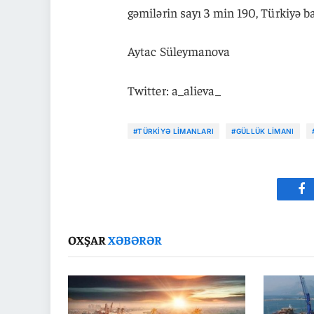
gəmilərin sayı 3 min 190, Türkiyə ba
Aytac Süleymanova
Twitter: a_alieva_
#TÜRKIYƏ LIMANLARI
#GÜLLÜK LIMANI
Fa
OXŞAR
XƏBƏRƏR