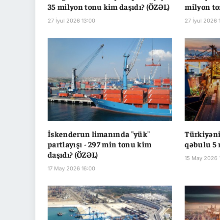
35 milyon tonu kim daşıdı? (ÖZƏL)
milyon to
27 İyul 2026 13:00
27 İyul 2026 
İskenderun limanında "yük"
Türkiyən
partlayışı - 297 min tonu kim
qəbulu 5 
daşıdı? (ÖZƏL)
15 May 2026 
17 May 2026 16:00