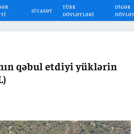
BƏR
TÜRK
DIGƏR
SIYASƏT
NTI
DÖVLƏTLƏRI
DÖVLƏ
nın qəbul etdiyi yüklərin
L)