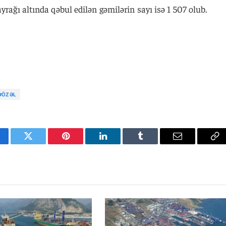
yrağı altında qəbul edilən gəmilərin sayı isə 1 507 olub.
#ÖZƏL
cebook
Twitter
Pinterest
LinkedIn
Tumblr
Email
Co
Li