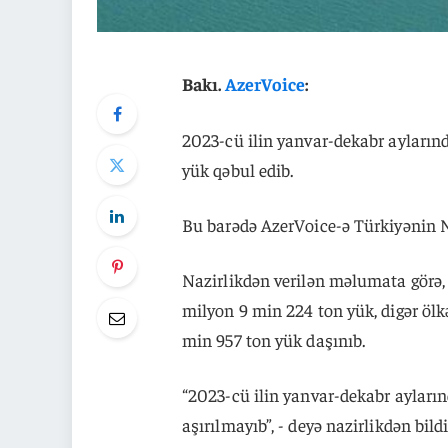
Bakı.
AzerVoice
:
2023-cü ilin yanvar-dekabr ayların
yük qəbul edib.
Bu barədə AzerVoice-ə Türkiyənin N
Nazirlikdən verilən məlumata görə,
milyon 9 min 224 ton yük, digər ölk
min 957 ton yük daşınıb.
“2023-cü ilin yanvar-dekabr ayları
aşırılmayıb”, - deyə nazirlikdən bildir