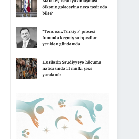
Mərakeş-İsrail yaxınlaşması
ölkənin gələcəyinə necə təsir edə
bilər?
“Terrorsuz Türkiyə” prosesi
fonunda keçmiş sui-qəsdlər
yenidən gündəmdə
Husilərin Səudiyyəyə hücumu
nəticəsində 11 mülki şəxs
yaralanıb