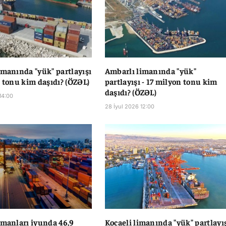
imanında "yük" partlayışı
Ambarlı limanında "yük"
n tonu kim daşıdı? (ÖZƏL)
partlayışı - 17 milyon tonu kim
daşıdı? (ÖZƏL)
14:00
28 İyul 2026 12:00
imanları iyunda 46,9
Kocaeli limanında "yük" partlayı