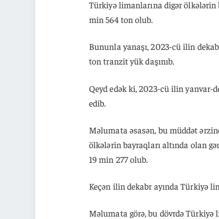
Türkiyə limanlarına digər ölkələrin
min 564 ton olub.
Bununla yanaşı, 2023-cü ilin deka
ton tranzit yük daşınıb.
Qeyd edək ki, 2023-cü ilin yanvar-
edib.
Məlumata əsasən, bu müddət ərzində
ölkələrin bayraqları altında olan gə
19 min 277 olub.
Keçən ilin dekabr ayında Türkiyə li
Məlumata görə, bu dövrdə Türkiyə li