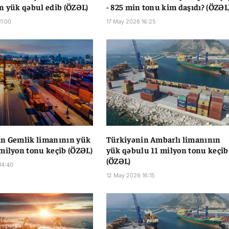
n yük qəbul edib (ÖZƏL)
- 825 min tonu kim daşıdı? (ÖZƏL
11:00
17 May 2026 16:25
in Gemlik limanının yük
Türkiyənin Ambarlı limanının
milyon tonu keçib (ÖZƏL)
yük qəbulu 11 milyon tonu keçib
(ÖZƏL)
14:40
12 May 2026 16:15