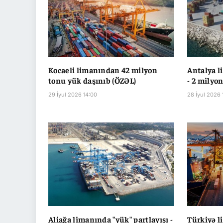
Kocaeli limanından 42 milyon
Antalya l
tonu yük daşınıb (ÖZƏL)
- 2 milyo
29 İyul 2026 14:00
28 İyul 2026 
Aliağa limanında "yük" partlayışı -
Türkiyə l