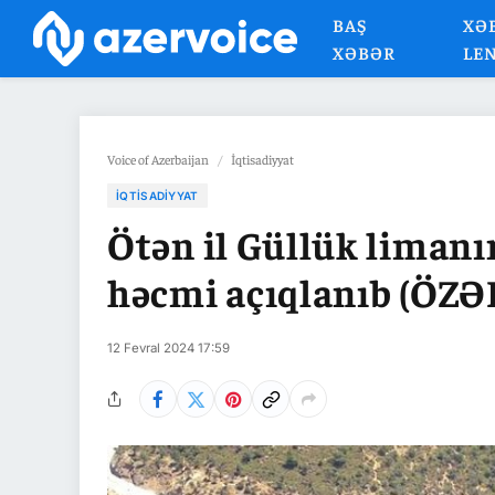
BAŞ
XƏ
XƏBƏR
LE
Voice of Azerbaijan
/
İqtisadiyyat
İQTISADIYYAT
Ötən il Güllük limanı
həcmi açıqlanıb (ÖZƏ
12 Fevral 2024 17:59