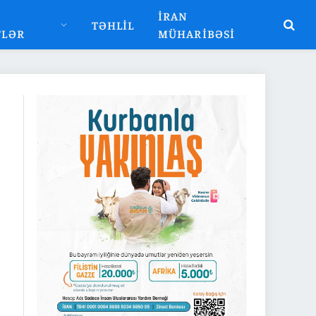
İRAN
TƏHLIL
TLƏR
MÜHARIBƏSI