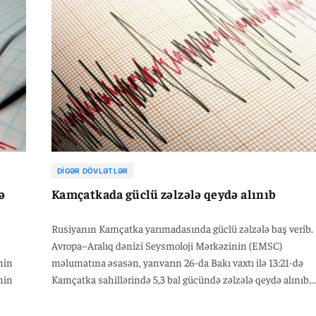
DIGƏR DÖVLƏTLƏR
ə
Kamçatkada güclü zəlzələ qeydə alınıb
Rusiyanın Kamçatka yarımadasında güclü zəlzələ baş verib.
Avropa–Aralıq dənizi Seysmoloji Mərkəzinin (EMSC)
nin
məlumatına əsasən, yanvarın 26-da Bakı vaxtı ilə 13:21-də
nin
Kamçatka sahillərində 5,3 bal gücündə zəlzələ qeydə alınıb.
Yeraltı təkanların episentri Petropavlovsk-Kamçatski
n
şəhərindən təxminən 149 kilometr cənub-şərqdə yerləşib.