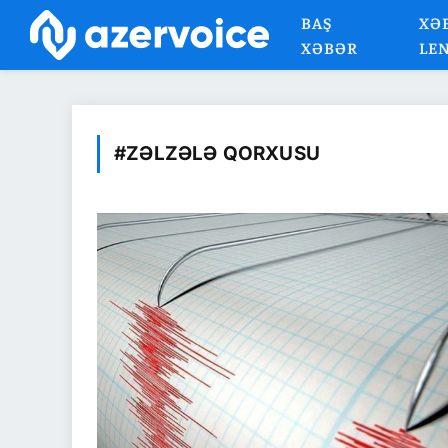
BAŞ
XƏ
XƏBƏR
LE
#ZƏLZƏLƏ QORXUSU