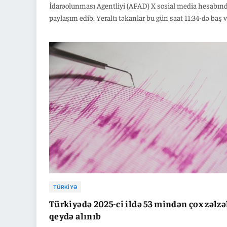
İdarəolunması Agentliyi (AFAD) X sosial media hesabın
paylaşım edib. Yeraltı təkanlar bu gün saat 11:34-də baş v
Zəlzələnin yerin təxminən 10,73 və 6,91 kilometr dərinli
baş verdiyi bildirilib.
TÜRKIYƏ
Türkiyədə 2025-ci ildə 53 mindən çox zəlzə
qeydə alınıb