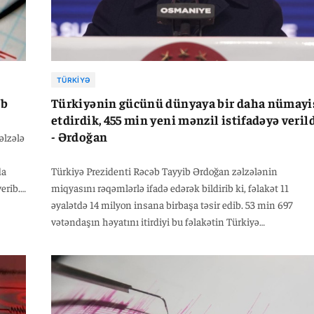
TÜRKIYƏ
ib
Türkiyənin gücünü dünyaya bir daha nümayi
etdirdik, 455 min yeni mənzil istifadəyə veril
- Ərdoğan
əlzələ
da
Türkiyə Prezidenti Rəcəb Tayyib Ərdoğan zəlzələnin
erib.
miqyasını rəqəmlərlə ifadə edərək bildirib ki, fəlakət 11
ş
əyalətdə 14 milyon insana birbaşa təsir edib. 53 min 697
vətəndaşın həyatını itirdiyi bu fəlakətin Türkiyə
iqtisadiyyatına birbaşa və dolayısı ilə ümumi maliyyə yükü 2
milyard dolları tapıb. Bu məbləğ ölkənin 2023-cü il üzrə milli
gəlirinin təxminən 9 faizinə bərabərdir.