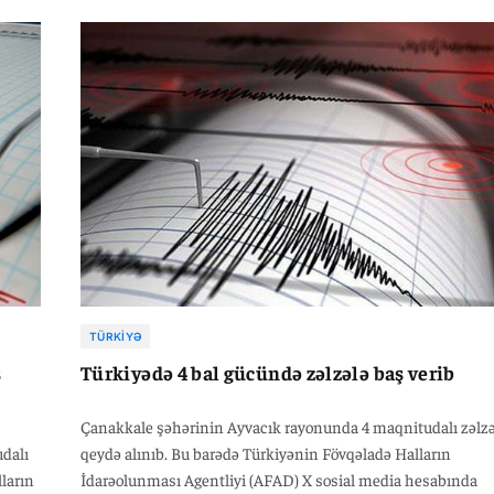
ntı
Zəlzələnin ocağı 32 kilometr dərinlikdə qeydə alınıb.
onra
b.
TÜRKIYƏ
ş
Türkiyədə 4 bal gücündə zəlzələ baş verib
Çanakkale şəhərinin Ayvacık rayonunda 4 maqnitudalı zəlzə
udalı
qeydə alınıb. Bu barədə Türkiyənin Fövqəladə Halların
ların
İdarəolunması Agentliyi (AFAD) X sosial media hesabında