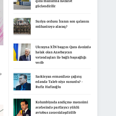
qida mallarına nəzarət
gücləndirilir
Suriya ordusu İranın son qalasını
mühasirəyə alacaq?
Ukrayna XİN başçısı Qara dənizdə
həlak olan Azərbaycan
vətəndaşları ilə bağlı başsağlığı
verib
Sarkisyan ermənilərə çağırış
edəndə Taleb niyə susurdu? -
Rufiz Hafizoğlu
Kolumbiyada andiçmə mərasimi
al
ərəfəsində partlayıcı yüklü
avtobus zərərsizləşdirilib