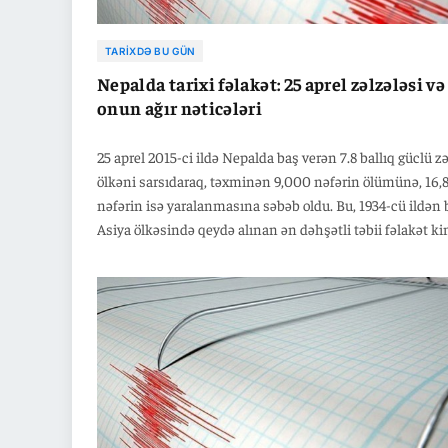
TARIXDƏ BU GÜN
Nepalda tarixi fəlakət: 25 aprel zəlzələsi və
onun ağır nəticələri
25 aprel 2015-ci ildə Nepalda baş verən 7.8 ballıq güclü z
ölkəni sarsıdaraq, təxminən 9,000 nəfərin ölümünə, 16,
nəfərin isə yaralanmasına səbəb oldu. Bu, 1934-cü ildən 
Asiya ölkəsində qeydə alınan ən dəhşətli təbii fəlakət ki
tarixə düşdü.