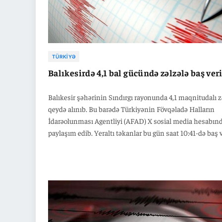
TÜRKIYƏ
Balıkesirdə 4,1 bal gücündə zəlzələ baş ver
Balıkesir şəhərinin Sındırgı rayonunda 4,1 maqnitudalı z
qeydə alınıb. Bu barədə Türkiyənin Fövqəladə Halların
İdarəolunması Agentliyi (AFAD) X sosial media hesabın
paylaşım edib. Yeraltı təkanlar bu gün saat 10:41-də baş v
Zəlzələnin yerin təxminən 6,84 kilometr dərinliyində ba
verdiyi bildirilib.