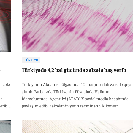
TÜRKIYƏ
b
Türkiyədə 4,2 bal gücündə zəlzələ baş verib
əlzələ
Türkiyənin Akdəniz bölgəsində 4,2 maqnitudalı zəlzələ qeydə
alınıb. Bu barədə Türkiyənin Fövqəladə Halların
da
İdarəolunması Agentliyi (AFAD) X sosial media hesabında
erib.
paylaşım edib. Zəlzələnin yerin təxminən 5 kilometr
ş
dərinliyində baş verdiyi bildirilib. Açıqlamada bildirilib ki,
zəlzələ bölgədə hiss olunsa da, hazırda dağıntı və ya mənfi h
qeydə alınmayıb.