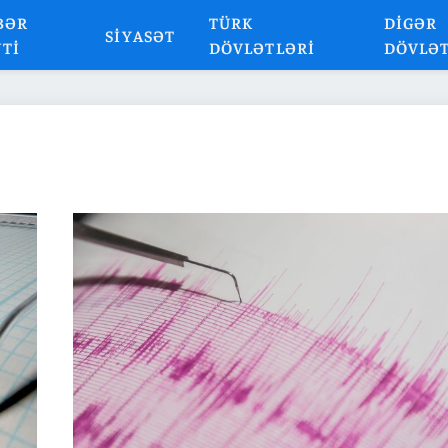
BƏR
TÜRK
DIGƏR
SIYASƏT
NTI
DÖVLƏTLƏRI
DÖVLƏ