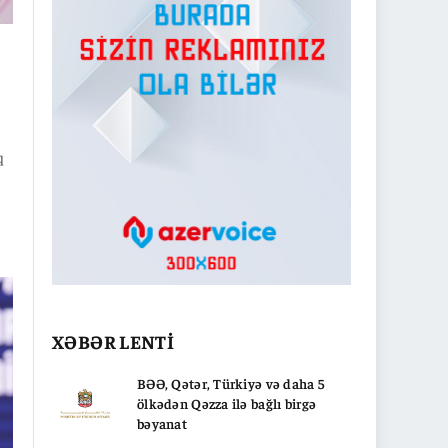
q
ın
n
XƏBƏR LENTİ
BƏƏ, Qətər, Türkiyə və daha 5
ölkədən Qəzza ilə bağlı birgə
bəyanat