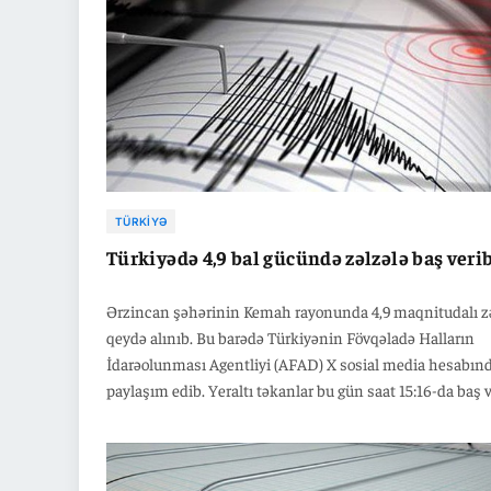
TÜRKIYƏ
Türkiyədə 4,9 bal gücündə zəlzələ baş veri
Ərzincan şəhərinin Kemah rayonunda 4,9 maqnitudalı z
qeydə alınıb. Bu barədə Türkiyənin Fövqəladə Halların
İdarəolunması Agentliyi (AFAD) X sosial media hesabın
paylaşım edib. Yeraltı təkanlar bu gün saat 15:16-da baş v
Zəlzələnin yerin təxminən 4,52 kilometr dərinliyində ba
verdiyi bildirilib.