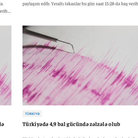
da
paylaşım edib. Yeraltı təkanlar bu gün saat 15:28-də baş verib
erib.
Zəlzələnin yerin təxminən 17,49 kilometr dərinliyində baş
yində
verdiyi bildirilib. Açıqlamada bildirilib ki, zəlzələ bölgədə his
olunsa da, hazırda dağıntı və ya mənfi hal qeydə alınmayıb.
TÜRKIYƏ
lə
Türkiyədə 4,9 bal gücündə zəlzələ olub