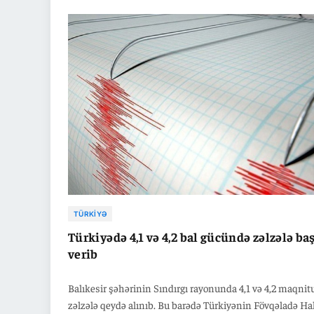
məlumatlara əsasən, hər hansı can itkisi və ya ciddi dağı
qeydə alınmayıb. Sakit okeanda baş verən təkanlardan s
rəsmi qurumlar tərəfindən sunami xəbərdarlığı edilməyi
TÜRKIYƏ
Türkiyədə 4,1 və 4,2 bal gücündə zəlzələ ba
verib
Balıkesir şəhərinin Sındırgı rayonunda 4,1 və 4,2 maqnit
zəlzələ qeydə alınıb. Bu barədə Türkiyənin Fövqəladə Hal