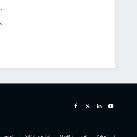
yi
b.
Facebook
X
Linkedin
Youtube
(Twitter)
qqımızda
İstifadə şərtləri
Məxfilik siyasəti
Xəbər lenti