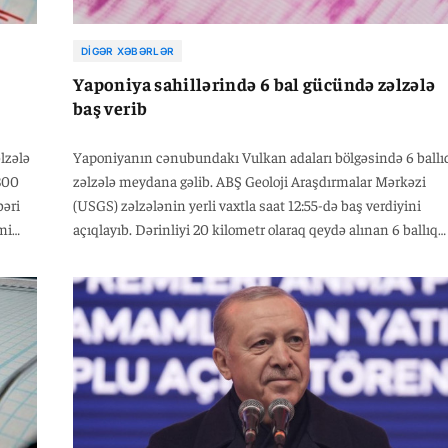
DIGƏR XƏBƏRLƏR
Yaponiya sahillərində 6 bal gücündə zəlzələ
baş verib
əlzələ
Yaponiyanın cənubundakı Vulkan adaları bölgəsində 6 ballı
800
zəlzələ meydana gəlib. ABŞ Geoloji Araşdırmalar Mərkəzi
bəri
(USGS) zəlzələnin yerli vaxtla saat 12:55-də baş verdiyini
mi
açıqlayıb. Dərinliyi 20 kilometr olaraq qeydə alınan 6 ballıq
zəlzələdə can və ya mal itkisi barədə məlumat verilməyib.
Zəlzələdən sonra sunami xəbərdarlığı edilməyib. Yaponiyan
paytaxtı Tokionun 1250 kilometr cənubunda yerləşən Volka
adalarında mülki yaşayış məntəqəsinin olmadığı, yalnız İvo
Cima adasında hərbi birliyin yerləşdiyi bildirilir.