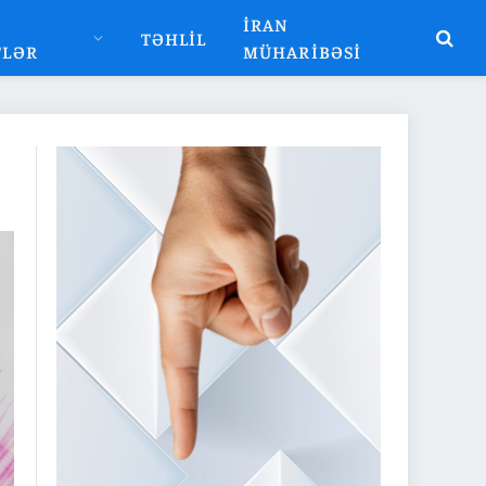
İRAN
TƏHLIL
TLƏR
MÜHARIBƏSI