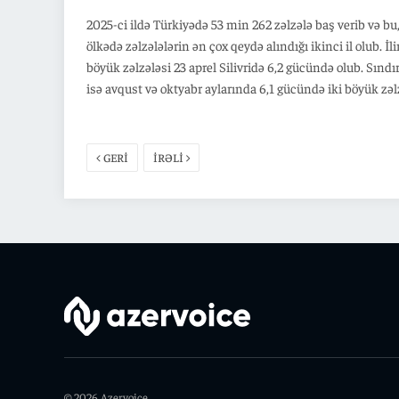
2025-ci ildə Türkiyədə 53 min 262 zəlzələ baş verib və bu
ölkədə zəlzələlərin ən çox qeydə alındığı ikinci il olub. İl
böyük zəlzələsi 23 aprel Silivridə 6,2 gücündə olub. Sındı
isə avqust və oktyabr aylarında 6,1 gücündə iki böyük zəl
qeydə alınıb. Burada 21 minə yaxın zəlzələ baş verib və ə
gündə orta hesabla 146 zəlzələ ilə qarşılaşıb. Konya, Kulu
Ankara, Etimesgut bölgələrində də gücü 3,6-5 olan zəlzəl
GERİ
İRƏLİ
baş verib. Ümumilikdə 2025-ci ildə zəlzələlər nəticəsind
nəfər ölüb, 594 nəfər yaralanıb.
© 2026 Azervoice.