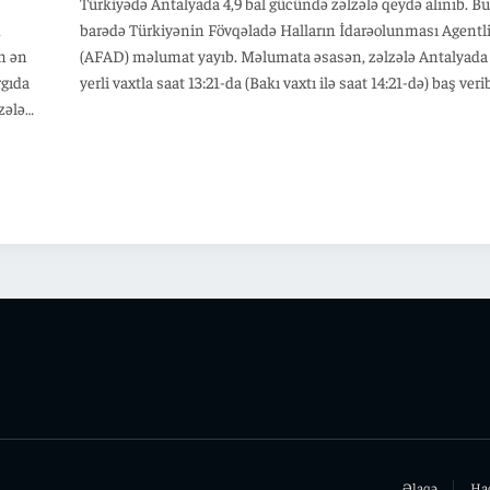
Türkiyədə Antalyada 4,9 bal gücündə zəlzələ qeydə alınıb. Bu
,
barədə Türkiyənin Fövqəladə Halların İdarəolunması Agentli
in ən
(AFAD) məlumat yayıb. Məlumata əsasən, zəlzələ Antalyada
rgıda
yerli vaxtla saat 13:21-da (Bakı vaxtı ilə saat 14:21-də) baş veri
zələ
Yeraltı təkanların ocağı 28,25 kilometr dərinlikdə yerləşib.
hali
İnsan tələfatı və ya dağıntılar barədə məlumat yoxdur.
 və
ələr
ə 3
Əlaqə
Ha