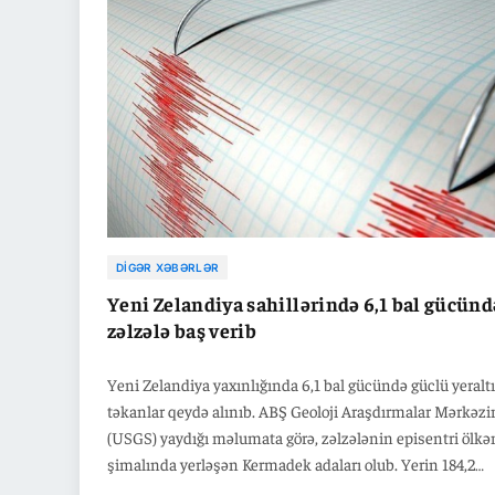
DIGƏR XƏBƏRLƏR
Yeni Zelandiya sahillərində 6,1 bal gücünd
zəlzələ baş verib
Yeni Zelandiya yaxınlığında 6,1 bal gücündə güclü yeraltı
təkanlar qeydə alınıb. ABŞ Geoloji Araşdırmalar Mərkəzi
(USGS) yaydığı məlumata görə, zəlzələnin episentri ölkə
şimalında yerləşən Kermadek adaları olub. Yerin 184,2
kilometr dərinliyində baş verən zəlzələ nəticəsində, ilki