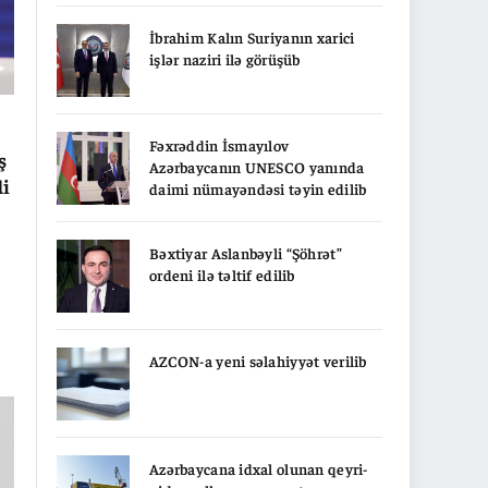
İbrahim Kalın Suriyanın xarici
işlər naziri ilə görüşüb
Fəxrəddin İsmayılov
ş
Azərbaycanın UNESCO yanında
di
daimi nümayəndəsi təyin edilib
Bəxtiyar Aslanbəyli “Şöhrət”
ordeni ilə təltif edilib
AZCON-a yeni səlahiyyət verilib
54
Azərbaycana idxal olunan qeyri-